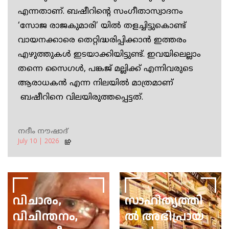
എന്നതാണ്. ബഷീറിന്റെ സംഗീതാസ്വാദനം
‘സോജ രാജകുമാരി’ യിൽ തളച്ചിട്ടുകൊണ്ട്
വായനക്കാരെ തെറ്റിദ്ധരിപ്പിക്കാൻ ഇത്തരം
എഴുത്തുകൾ ഇടയാക്കിയിട്ടുണ്ട്. ഇവയിലെല്ലാം
തന്നെ സൈഗൾ, പങ്കജ് മല്ലിക്ക് എന്നിവരുടെ
ആരാധകൻ എന്ന നിലയിൽ മാത്രമാണ്
ബഷീറിനെ വിലയിരുത്തപ്പെട്ടത്.
യാഥാർത്ഥത്തിൽ അദ്ദേഹത്തിന്റെ
സംഗീതലോകം വൈവിധ്യം നിറഞ്ഞതായിരുന്നു.
നദീം നൗഷാദ്
ഇരുപത്തഞ്ചോളം ഗായകരെയും ഉപകരണ
July 10 | 2026
സംഗീതജ്ഞരെയും പറ്റി അദ്ദേഹം തൻ്റെ
കൃതികളിലും അഭിമുഖങ്ങളിലും
പരാമർശിച്ചിട്ടുണ്ട്. കെ എൽ സൈഗൾ, പങ്കജ്
വിചാരം,
സാഹിത്യത്തി
മല്ലിക്ക്, ദിലീപ് കുമാർ റോയ്, ബിങ് ക്രോസ്ബി,
പോൾ റോബ്‌സൻ, ലൂയി ആംസ്ട്രോങ്,
വിചിന്തനം,
ൽ അഭിപ്രായ
അബ്ദുൾ കരീംഖാൻ, കാനൻദേവി, കുമാരി