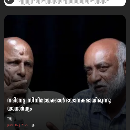
നരിവേട്ട: സിനിമയേക്കാൾ ഭയാനകമായിരുന്നു
യാഥാർഥ്യം
TMJ
June 16 | 2025