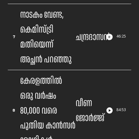
നാടകം വേണ്ട,
കെമിസ്ട്രി
ചന്ദ്രദാസൻ
7
46
:
25
മതിയെന്ന്
അച്ഛൻ പറഞ്ഞു
കേരളത്തിൽ
ഒരു വർഷം
വീണ
80,000 വരെ
8
84
:
53
ജോര്‍ജ്ജ്
പുതിയ കാൻസർ