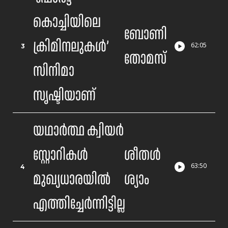
കൊച്ചിയിലെ
ബോണി
ക്രിമിനലുകൾ’
3
62
:
05
തോമസ്
സിനിമാ
സൃഷ്ടിയാണ്
യഥാർത്ഥ ക്വിയർ
സ്റ്റോറികൾ
ശീതൾ
4
63
:
50
മുഖ്യധാരയിൽ
ശ്യാം
എത്തിച്ചേർന്നിട്ടില്ല