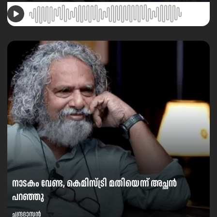
നാടകം വേണ്ട, കെമിസ്ട്രി മതിയെന്ന് അച്ഛൻ
പറഞ്ഞു
ചന്ദ്രദാസൻ