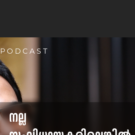
PODCAST
നല്ല