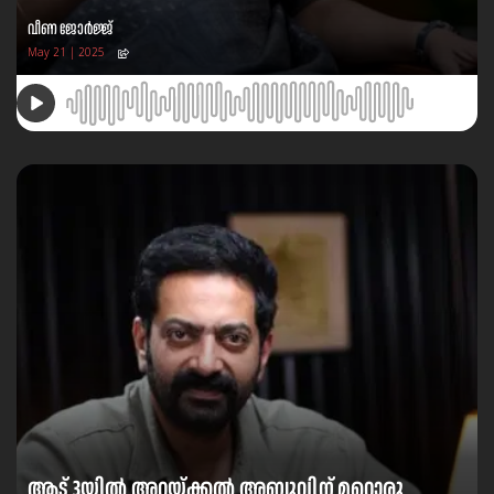
വീണ ജോര്‍ജ്ജ്
May 21 | 2025
ആട് 3യിൽ അറയ്ക്കൽ അബുവിന് മറ്റൊരു