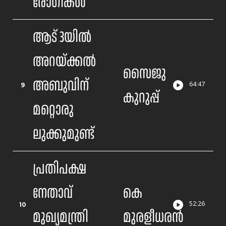
രോഗികൾ
ആട് 3യിൽ
അറയ്ക്കൽ
സൈജു
അബുവിന്
9
64
:
47
കുറുപ്പ്
മറ്റൊരു
ലുക്കുമുണ്ട്
പ്രതിപക്ഷ
നേതാവ്
കെ
10
52
:
26
മുഖ്യമന്ത്രി
മുരളീധരന്‍