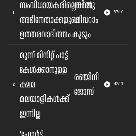
സംവിധായകരില്ലെങ്കിൽ
സഞ്ജു
1
57
:
10
അഭിനേതാക്കളുടെ
ശിവറാം
ഉത്തരവാദിത്തം കൂടും
മൂന്ന് മിനിറ്റ് പാട്ട്
കേൾക്കാനുള്ള
രഞ്ജിനി
ക്ഷമ
2
42
:
13
ജോസ്
മലയാളികൾക്ക്
ഇന്നില്ല
’ഫോർട്ട്