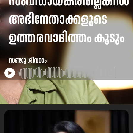
സംവിധായകരില്ലെങ്കിൽ
അഭിനേതാക്കളുടെ
ഉത്തരവാദിത്തം കൂടും
സഞ്ജു ശിവറാം