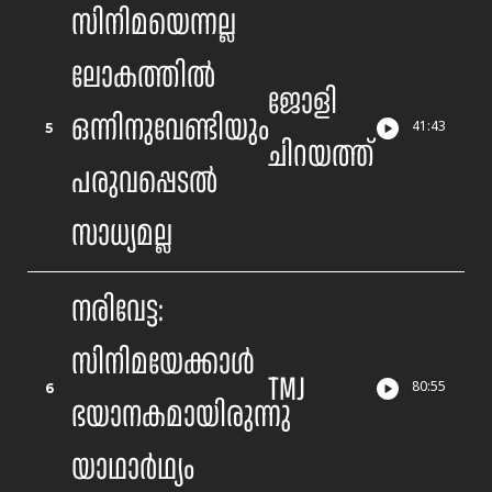
സിനിമയെന്നല്ല
ലോകത്തിൽ
ജോളി
ഒന്നിനുവേണ്ടിയും
5
41
:
43
ചിറയത്ത്
പരുവപ്പെടൽ
സാധ്യമല്ല
നരിവേട്ട:
സിനിമയേക്കാൾ
TMJ
6
80
:
55
ഭയാനകമായിരുന്നു
യാഥാർഥ്യം