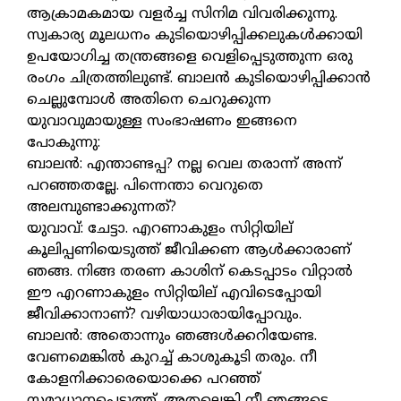
ആക്രാമകമായ വളർച്ച സിനിമ വിവരിക്കുന്നു.
സ്വകാര്യ മൂലധനം കുടിയൊഴിപ്പിക്കലുകൾക്കായി
ഉപയോഗിച്ച തന്ത്രങ്ങളെ വെളിപ്പെടുത്തുന്ന ഒരു
രംഗം ചിത്രത്തിലുണ്ട്. ബാലൻ കുടിയൊഴിപ്പിക്കാൻ
ചെല്ലുമ്പോൾ അതിനെ ചെറുക്കുന്ന
യുവാവുമായുള്ള സംഭാഷണം ഇങ്ങനെ
പോകുന്നു:
ബാലൻ: എന്താണ്ടപ്പ? നല്ല വെല തരാന്ന് അന്ന്
പറഞ്ഞതല്ലേ. പിന്നെന്താ വെറുതെ
അലമ്പുണ്ടാക്കുന്നത്?
യുവാവ്: ചേട്ടാ. എറണാകുളം സിറ്റിയില്
കൂലിപ്പണിയെടുത്ത് ജീവിക്കണ ആൾക്കാരാണ്
ഞങ്ങ. നിങ്ങ തരണ കാശിന് കെടപ്പാടം വിറ്റാൽ
ഈ എറണാകുളം സിറ്റിയില് എവിടെപ്പോയി
ജീവിക്കാനാണ്? വഴിയാധാരായിപ്പോവും.
ബാലൻ: അതൊന്നും ഞങ്ങൾക്കറിയേണ്ട.
വേണമെങ്കിൽ കുറച്ച് കാശുകൂടി തരും. നീ
കോളനിക്കാരെയൊക്കെ പറഞ്ഞ്
സമാധാനപ്പെടുത്ത്. അതല്ലെങ്കി നീ ഞങ്ങടെ