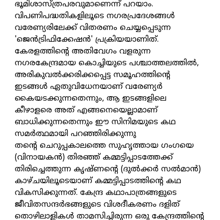
ഭൂമിശാസ്ത്രപരവുമാണെന്ന് പറയാം.
വിപണിപദ്ധതികളിലൂടെ നഗരപ്രദേശങ്ങൾ
വരേണ്യരിലേക്ക് വിതരണം ചെയ്യപ്പെടുന്ന
'ജെൻട്രിഫിക്കേഷൻ' പ്രക്രിയയാണിത്.
കേരളത്തിന്റെ അതിവേഗം വളരുന്ന
നഗരകേന്ദ്രമായ കൊച്ചിയുടെ പശ്ചാത്തലത്തിൽ,
അരികുവൽക്കരിക്കപ്പെട്ട സമൂഹത്തിന്റെ
ഇടങ്ങൾ ഏതുവിധേനയാണ് വരേണ്യർ
കൈയടക്കുന്നതെന്നും, ആ ഇടങ്ങളിലെ
കീഴാളരെ അത് എങ്ങനെയെല്ലാമാണ്
ബാധിക്കുന്നതെന്നും ഈ സിനിമയുടെ കഥ
സമർത്ഥമായി പറഞ്ഞിരിക്കുന്നു
തന്റെ ചെറുപ്പകാലത്തെ സുഹൃത്തായ ഗംഗയെ
(വിനായകൻ) തിരഞ്ഞ് കമ്മട്ടിപ്പാടത്തേക്ക്
തിരിച്ചെത്തുന്ന കൃഷ്ണന്റെ (ദുൽക്കർ സൽമാൻ)
കാഴ്ചയിലൂടെയാണ് കമ്മട്ടിപ്പാടത്തിന്റെ കഥ
വികസിക്കുന്നത്. കേന്ദ്ര കഥാപാത്രങ്ങളുടെ
ജീവിതസന്ദർഭങ്ങളുടെ വിശദീകരണം ദളിത്
തൊഴിലാളികൾ താമസിച്ചിരുന്ന ഒരു കേന്ദ്രത്തിന്റെ