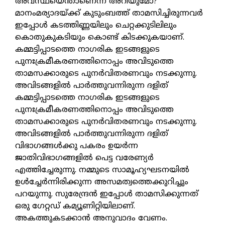
അവസ്ഥയെന്താണെന്ന് അറിയുമോ?
മാനംമര്യാദയ്ക്ക് കുടുംബത്ത് താമസിച്ചിരുന്നവർ
ഇപ്പോൾ കടത്തിണ്ണയിലും ചെറ്റക്കുടിലിലും
കൊതുകുകടിയും കൊണ്ട് കിടക്കുകയാണ്.
കമ്മട്ടിപ്പാടത്തെ നാഗരിക ഇടങ്ങളുടെ
പുനഃക്രമീകരണത്തിനൊപ്പം അവിടുത്തെ
താമസക്കാരുടെ പുനർവിതരണവും നടക്കുന്നു.
അവിടങ്ങളിൽ പാർത്തുവന്നിരുന്ന ദളിത്
കമ്മട്ടിപ്പാടത്തെ നാഗരിക ഇടങ്ങളുടെ
പുനഃക്രമീകരണത്തിനൊപ്പം അവിടുത്തെ
താമസക്കാരുടെ പുനർവിതരണവും നടക്കുന്നു.
അവിടങ്ങളിൽ പാർത്തുവന്നിരുന്ന ദളിത്
വിഭാഗങ്ങൾക്കു പകരം ഉയർന്ന
ജാതിവിഭാഗങ്ങളിൽ പെട്ട വരേണ്യർ
എത്തിച്ചേരുന്നു. നമ്മുടെ സാമൂഹ്യഘടനയിൽ
ഉൾച്ചേർന്നിരിക്കുന്ന അസമത്വത്തെക്കുറിച്ചും
പറയുന്നു. സുരേന്ദ്രൻ ഇപ്പോൾ താമസിക്കുന്നത്
ഒരു ഗേറ്റഡ് കമ്യൂണിറ്റിയിലാണ്.
അകത്തുകടക്കാൻ അനുവാദം വേണം.