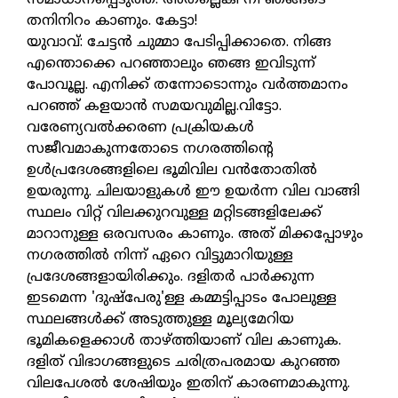
തനിനിറം കാണും. കേട്ടാ!
യുവാവ്: ചേട്ടൻ ചുമ്മാ പേടിപ്പിക്കാതെ. നിങ്ങ
എന്തൊക്കെ പറഞ്ഞാലും ഞങ്ങ ഇവിടുന്ന്
പോവൂല്ല. എനിക്ക് തന്നോടൊന്നും വർത്തമാനം
പറഞ്ഞ് കളയാൻ സമയവുമില്ല.വിട്ടോ.
വരേണ്യവൽക്കരണ പ്രക്രിയകൾ
സജീവമാകുന്നതോടെ നഗരത്തിന്റെ
ഉൾപ്രദേശങ്ങളിലെ ഭൂമിവില വൻതോതിൽ
ഉയരുന്നു. ചിലയാളുകൾ ഈ ഉയർന്ന വില വാങ്ങി
സ്ഥലം വിറ്റ് വിലക്കുറവുള്ള മറ്റിടങ്ങളിലേക്ക്
മാറാനുള്ള ഒരവസരം കാണും. അത് മിക്കപ്പോഴും
നഗരത്തിൽ നിന്ന് ഏറെ വിട്ടുമാറിയുള്ള
പ്രദേശങ്ങളായിരിക്കും. ദളിതർ പാർക്കുന്ന
ഇടമെന്ന 'ദുഷ്പേരു'ള്ള കമ്മട്ടിപ്പാടം പോലുള്ള
സ്ഥലങ്ങൾക്ക് അടുത്തുള്ള മൂല്യമേറിയ
ഭൂമികളെക്കാൾ താഴ്ത്തിയാണ് വില കാണുക.
ദളിത് വിഭാഗങ്ങളുടെ ചരിത്രപരമായ കുറഞ്ഞ
വിലപേശൽ ശേഷിയും ഇതിന് കാരണമാകുന്നു.