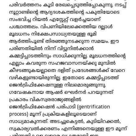
പരിവർത്തനം കൂടി രേഖപ്പെടുത്തിപ്പോകുന്നു. നടപ്പ്
നൂറ്റാണ്ടിന്റെ ആദ്യദശകത്തിന്റെ പകുതിയോടെ
സംഭവിച്ച റിയൽ എസ്റ്റേറ്റ് വളർച്ചയാണ്
പശ്ചാത്തലം. വിപണിയിലേക്കെത്തിയ ദല്ലാൾ
മൂലധനം നിക്ഷേപസാധ്യതയുള്ള ഭൂമി
ആർത്തിപൂണ്ട് തിരഞ്ഞുനടക്കുന്ന സമയം. ഈ
പരിണതിയിൽ നിന്ന് വിട്ടുനിൽക്കാൻ
കമ്മട്ടിപ്പാടത്തിനും സാധിക്കുന്നില്ല. മൂലധനത്തിന്റെ
എല്ലാം കവരുന്ന സഹജവാസനയ്ക്കു മുമ്പിൽ
കീഴടങ്ങുകയല്ലാതെ ദളിത് പ്രദേശങ്ങൾക്ക് വേറെ
വഴികളുണ്ടായിരുന്നില്ല. ഇതോടെ കമ്മട്ടിപ്പാടത്ത്
ജെൻട്രിഫിക്കേഷനുള്ള നിലമൊരുങ്ങുന്നു.
ഗവേഷകനായ ആഷർ ഘെർനർ പറയുന്നത്
പ്രകാരം വികസ്വരരാജ്യങ്ങളിൽ
ജെൻട്രിഫിക്കേഷൻ പരിപാടി (gentrification
process) മൂന്ന് പ്രക്രിയകളിലൂടെയാണ്
സാധ്യമാകുന്നത്. അടച്ചുകെട്ടൽ, കുടിയിറക്കൽ,
സ്വകാര്യവൽക്കരണം എന്നിങ്ങനെയുള്ള ഈ മൂന്ന്