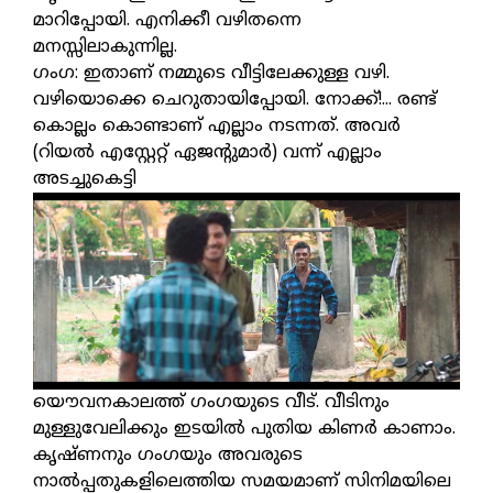
മാറിപ്പോയി. എനിക്കീ വഴിതന്നെ
മനസ്സിലാകുന്നില്ല.
ഗംഗ: ഇതാണ് നമ്മുടെ വീട്ടിലേക്കുള്ള വഴി.
വഴിയൊക്കെ ചെറുതായിപ്പോയി. നോക്ക്!... രണ്ട്
കൊല്ലം കൊണ്ടാണ് എല്ലാം നടന്നത്. അവർ
(റിയൽ എസ്റ്റേറ്റ് ഏജന്റുമാർ) വന്ന് എല്ലാം
അടച്ചുകെട്ടി
യൌവനകാലത്ത് ഗംഗയുടെ വീട്. വീടിനും
മുള്ളുവേലിക്കും ഇടയിൽ പുതിയ കിണർ കാണാം.
കൃഷ്ണനും ഗംഗയും അവരുടെ
നാൽപ്പതുകളിലെത്തിയ സമയമാണ് സിനിമയിലെ