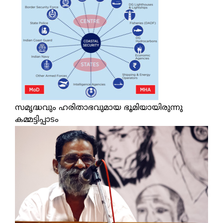
സമൃദ്ധവും ഹരിതാഭവുമായ ഭൂമിയായിരുന്നു
കമ്മട്ടിപ്പാടം