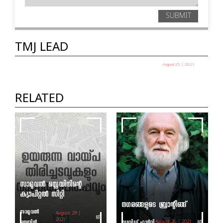
SUBMIT
TMJ LEAD
August 25 | 2021
തുടക്കം മുതല്‍ തെറ്റായ ട്രാക്കില്‍
അലോക് കുമാർ വർമ
RELATED
സാമുവല്‍ സ്റ്റെയിനിന്റെ
ക്യാപിറ്റല്‍ സിറ്റി
നഗരങ്ങളുടെ ബ്രാന്റിങ്ങ്
സാമുവൽ
August 29 |
സ്റ്റെയിൻ
2021
ഡേവിഡ് ഹാർവി
August 26 | 2021