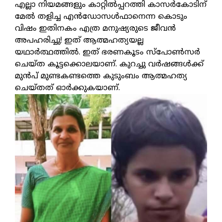
എല്ലാ നിയമങ്ങളും കാറ്റിൽപ്പറത്തി കാസർകോടിന്
മേൽ തളിച്ച എൻഡോസൾഫാനെന്ന കൊടും
വിഷം ഇതിനകം എത്ര മനുഷ്യരുടെ ജീവൻ
അപഹരിച്ചു! ഇത് ആത്മഹത്യയല്ല
യഥാർത്ഥത്തിൽ. ഇത് ഭരണകൂടം സ്പോൺസർ
ചെയ്ത കൂട്ടക്കൊലയാണ്. കുറച്ചു വർഷങ്ങൾക്ക്
മുൻപ് മുണ്ടകണ്ടത്തെ കുടുംബം ആത്മഹത്യ
ചെയ്തത് ഓർക്കുകയാണ്.