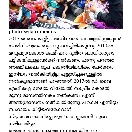
photo: wiki commons
2013ൽ തറക്കല്ലിട്ട മെഡിക്കൽ കോളേജ് ഇപ്പോൾ
പേരിന് മാത്രം തുറന്നു വെച്ചിരിക്കുന്നു. 2010ൽ
മനുഷ്യാവകാശ കമ്മീഷൻ ദുരിത ബാധിതരുടെ
പട്ടികയിലുള്ളവർക്ക് നൽകണം എന്നു പറഞ്ഞ
അഞ്ച് ലക്ഷം രൂപ പകുതിയിലധികം പേർക്കും
ഇനിയും നൽകിയിട്ടില്ല. ഏട്ടാഴ്ച്ചക്കുള്ളിൽ
നൽകുമെന്നാണ് പറഞ്ഞത്. 2017ൽ ഡി വൈ
എഫ് ഐ നേടിയ വിധിയിൽ സുപ്രീം കോടതി
മൂന്നു മാസത്തിനകം നൽകണം എന്ന്
അന്ത്യശാസനം നൽകിയിരുന്നു. പക്ഷെ എന്നിട്ടും
സഹായം കിട്ടിയവരേക്കാൾ
കിട്ടാത്തവരാണിപ്പോഴും ! കൊല്ലങ്ങൾ കുറേ
കഴിഞ്ഞിട്ടും.
അഞ്ചു ലക്ഷം ആശ്വാസധനമായിരുന്നു