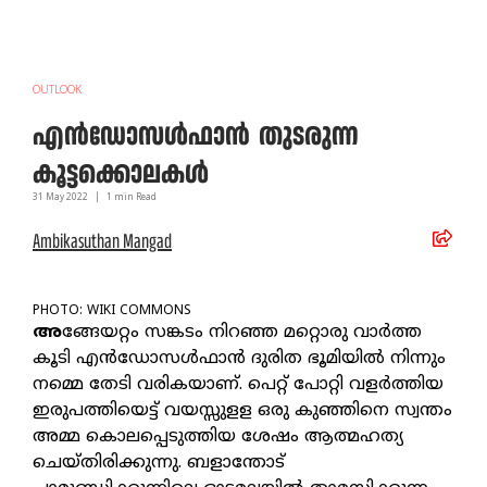
OUTLOOK
എൻഡോസൾഫാൻ തുടരുന്ന
കൂട്ടക്കൊലകൾ
31 May
2022
|
1
min Read
Ambikasuthan Mangad
PHOTO: WIKI COMMONS
അ
ങ്ങേയറ്റം സങ്കടം നിറഞ്ഞ മറ്റൊരു വാർത്ത
കൂടി എൻഡോസൾഫാൻ ദുരിത ഭൂമിയിൽ നിന്നും
നമ്മെ തേടി വരികയാണ്. പെറ്റ് പോറ്റി വളർത്തിയ
ഇരുപത്തിയെട്ട് വയസ്സുളള ഒരു കുഞ്ഞിനെ സ്വന്തം
അമ്മ കൊലപ്പെടുത്തിയ ശേഷം ആത്മഹത്യ
ചെയ്തിരിക്കുന്നു. ബളാന്തോട്