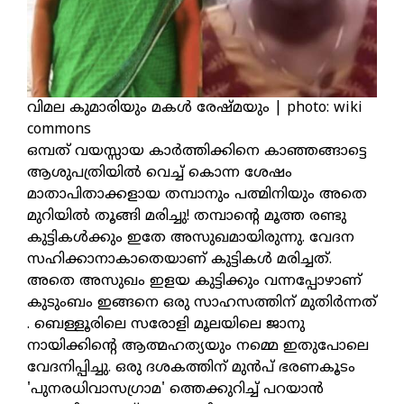
വിമല കുമാരിയും മകൾ രേഷ്മയും | photo: wiki
commons
ഒമ്പത് വയസ്സായ കാർത്തിക്കിനെ കാഞ്ഞങ്ങാട്ടെ
ആശുപത്രിയിൽ വെച്ച് കൊന്ന ശേഷം
മാതാപിതാക്കളായ തമ്പാനും പത്മിനിയും അതെ
മുറിയിൽ തൂങ്ങി മരിച്ചു! തമ്പാന്റെ മൂത്ത രണ്ടു
കുട്ടികൾക്കും ഇതേ അസുഖമായിരുന്നു. വേദന
സഹിക്കാനാകാതെയാണ് കുട്ടികൾ മരിച്ചത്.
അതെ അസുഖം ഇളയ കുട്ടിക്കും വന്നപ്പോഴാണ്
കുടുംബം ഇങ്ങനെ ഒരു സാഹസത്തിന് മുതിർന്നത്
. ബെള്ളൂരിലെ സരോളി മൂലയിലെ ജാനു
നായിക്കിന്റെ ആത്മഹത്യയും നമ്മെ ഇതുപോലെ
വേദനിപ്പിച്ചു. ഒരു ദശകത്തിന് മുൻപ് ഭരണകൂടം
'പുനരധിവാസഗ്രാമ' ത്തെക്കുറിച്ച് പറയാൻ