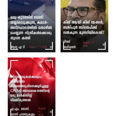
ഒരു കുഞ്ഞിന് വേണ്ടി
കിങ് ആയി കിങ് മേക്കർ;
തയ്യാറെടുക്കുന്ന, കരാർ-
ബങ്കിപൂർ ബിജെപിക്ക്
അടിസ്ഥാനത്തിൽ തൊഴിൽ
നൽകുന്ന മുന്നറിയിപ്പെന്ത്?
ചെയ്യുന്ന സ്ത്രീകൾക്കൊരു
തുറന്ന കത്ത്
ധീരജ്
August 7 |
ആര്യ എ ടി
ശശിധരൻ
2026
August 7 | 2026
തിരുത്തലുകൾക്കപ്പുറം;
നിയമസഭാ
തിരഞ്ഞെടുപ്പിനെക്കുറിച്ചുള്ള
CPI(M) അവലോകനത്തിന്റെ
ഒരു മാർക്സിസ്റ്റ്
വിലയിരുത്തൽ
എ.എം. ജോസ് ,
August
6 |
ജോസ് ചാത്തുകുളം
2026