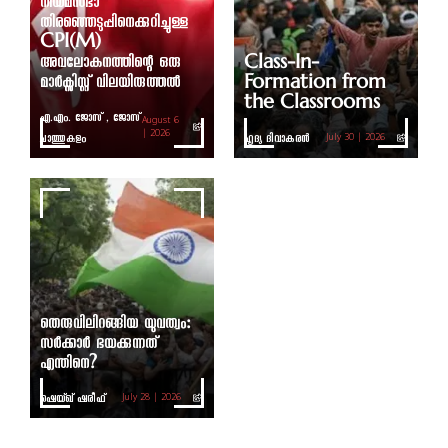
നിയമസഭാ
തിരഞ്ഞെടുപ്പിനെക്കുറിച്ചുള്ള
CPI(M)
അവലോകനത്തിന്റെ ഒരു
Class-In-
മാർക്സിസ്റ്റ് വിലയിരുത്തൽ
Formation from
the Classrooms
എ.എം. ജോസ് , ജോസ്
August 6
ചാത്തുകുളം
| 2026
ഹൃദ്യ ദിവാകരൻ
July 30 | 2026
തെരുവിലിറങ്ങിയ യുവത്വം:
സർക്കാർ ഭയക്കുന്നത്
എന്തിനെ?
ഷെയ്ഖ് ഷരീഫ്
July 28 | 2026