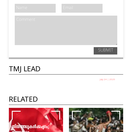
SUBMIT
TMJ LEAD
July 24 | 2026
എല്ലാ പാറ്റകളും ഒരുമിച്ച് വന്നാൽ നിങ്ങൾ
എന്ത് ചെയ്യും ?
RELATED
ഹൃദ്യ ഇ
തിരുത്തലുകൾക്കപ്പുറം;