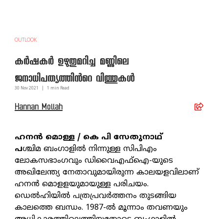
OUTLOOK
കര്‍ഷകര്‍ ഉഴുതുമറിച്ച മണ്ണിലെ
ജനാധിപത്യത്തിന്‍റെ വിത്തുകള്‍
30 Nov
2021
|
1
min Read
Hannan Mollah
ഹനന്‍ മൊള്ള / കെ പി സേതുനാഥ്
പ
ശ്ചിമ ബംഗാളില്‍ നിന്നുള്ള സിപിഎം
ലോകസഭാംഗവും ഡിവൈഎഫ്‌ഐ-യുടെ
അഖിലേന്ത്യ നേതാവുമായിരുന്ന കാലയളവിലാണ്
ഹനന്‍ മൊളളയുമായുള്ള പരിചയം.
ഡെല്‍ഹിയില്‍ പത്രപ്രവര്‍ത്തനം തുടങ്ങിയ
കാലത്തെ ബന്ധം. 1987-ല്‍ മൂന്നാം തവണയും