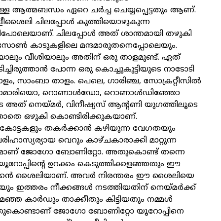
ള ആത്മബന്ധം ഏറെ ചർച്ച ചെയ്യപ്പെട്ടതും ആണ്.
േളീശൈലി ചിലപ്പോൾ കുത്തിയൊഴുകുന്ന
ലെയാണ്. ചിലപ്പോൾ അത് ശാന്തമായി തഴുകി
ോൺ കാടുകളിലെ മന്ദമാരുതനെപ്പോലെയും.
ാലും വീശിയാലും അതിന് ഒരു താളമുണ്ട്. ഏത്
ച്ചിരുത്താൻ പോന്ന ഒരു കൊച്ചുകുട്ടിയുടെ നാടോടി
താളം, സാംബാ താളം. പെലെ, ഗാരിഞ്ച, സോക്രറ്റീസിൽ
്ങി റൊമാരിയൊ, റൊണാൾഡോ, റൊണാൾഡിഞ്ഞോ
ടെ അത് നെയ്മർ, വിനീഷ്യസ് ആന്റണി യുഗത്തിലൂടെ
ാതെ ഒഴുകി കൊണ്ടിരിക്കുകയാണ്.
കോട്ടകളും തകർക്കാൻ കഴിയുന്ന വേഗതയും
ഹാസ്യര്യായ വെറും കാഴ്ചകാരാക്കി മാറ്റുന്ന
ടവവുമാണ് ജോഗോ ബോണിറ്റോ. അതുകൊണ്ട് തന്നെ
യൂറോപ്പിന്റെ ഉറക്കം കെടുത്തിക്കളഞ്ഞതും ഈ
ിക്കൻ ശൈലിയാണ്. അവർ നിരന്തരം ഈ ശൈലിയെ
ം ഇത്തരം നീക്കങ്ങൾ നടത്തിയതിന് നെയ്മർക്ക്
 മഞ്ഞ കാർഡും താക്കീതും കിട്ടിയതും നമ്മൾ
്തുകൊണ്ടാണ് ജോഗോ ബോണിറ്റോ യൂറോപ്പിനെ