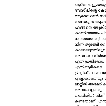
ഫുട്ബോളുമായുള്
ബ്രസീലിന്റെ ക
ആമസോൺ നദിപോ
തലോടുന്ന ആമസ
എങ്ങനെ ഒഴുകിയ
കാണിയേയും പിടി
നൃത്തത്തിന്റെ 
നിന്ന് തുടങ
കാലഘട്ടത്തിലൂ
അങ്ങനെ നിർത്ത
ഏത് പ്രതിരോധ 
എതിരാളികളെ പരി
ട്രിബ്ലിങ് പാ
എല്ലാകാലത്തും 
ലാറ്റിൻ അമേര
അവഹേളിക്കുകയു
റഫറിയിൽ നിന്ന്
കണ്ടതാണ്. എന