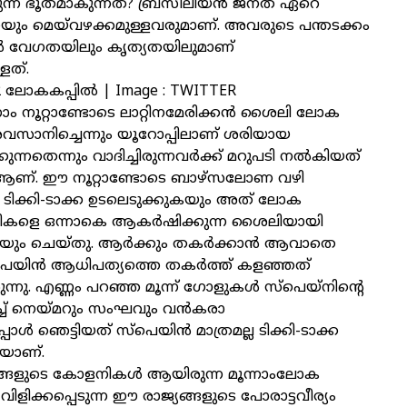
ടുന്ന ഭൂതമാകുന്നത്? ബ്രസീലിയൻ ജനത ഏറെ
ും മെയ്‌വഴക്കമുള്ളവരുമാണ്. അവരുടെ പന്തടക്കം
കാൾ വേഗതയിലും കൃത്യതയിലുമാണ്
ളത്.
2 ലോകകപ്പില്‍ | Image : TWITTER
ാം നൂറ്റാണ്ടോടെ ലാറ്റിനമേരിക്കൻ ശൈലി ലോക
ാനിച്ചെന്നും യൂറോപ്പിലാണ് ശരിയായ
ന്നതെന്നും വാദിച്ചിരുന്നവർക്ക് മറുപടി നൽകിയത്
ണ്. ഈ നൂറ്റാണ്ടോടെ ബാഴ്സലോണ വഴി
ടിക്കി-ടാക്ക ഉടലെടുക്കുകയും അത് ലോക
മികളെ ഒന്നാകെ ആകർഷിക്കുന്ന ശൈലിയായി
ടുകയും ചെയ്തു. ആർക്കും തകർക്കാൻ ആവാതെ
പെയിൻ ആധിപത്യത്തെ തകർത്ത് കളഞ്ഞത്
്നു. എണ്ണം പറഞ്ഞ മൂന്ന് ഗോളുകൾ സ്പെയ്നിന്റെ
്ച് നെയ്മറും സംഘവും വൻകരാ
പോൾ ഞെട്ടിയത് സ്പെയിൻ മാത്രമല്ല ടിക്കി-ടാക്ക
യാണ്.
ങ്ങളുടെ കോളനികൾ ആയിരുന്ന മൂന്നാംലോക
വിളിക്കപ്പെടുന്ന ഈ രാജ്യങ്ങളുടെ പോരാട്ടവീര്യം