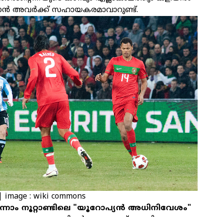
ാൻ അവർക്ക് സഹായകരമാവാറുണ്ട്.
 image : wiki commons
നാം നൂറ്റാണ്ടിലെ "യൂറോപ്യൻ അധിനിവേശം"