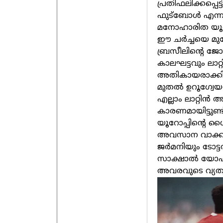
പ്രതിഫലിക്കപ്പെട
ഫുട്ബോൾ എന്നാ
മനോഹാരിത യൂറ
ഈ ചർച്ചയെ മുന്ന
ബ്രസീലിന്റെ 
കാലഘട്ടവും ലാ
അതികായരാക്കി മ
മുതൽ ഉറൂഗ്വേയ
എല്ലാം ലാറ്റിൻ
കാരണമായിട്ടുണ
യൂറോപ്പിന്റെ ശൈ
അവസാന വാക്കായ
ജർമനിയും ടോട്
സാക്ഷാൽ യോഹൻ 
അവരവുടെ വ്യത്