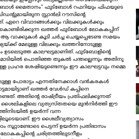
ക്ഷയും ഇപ്പോഴും ശല്യമില്ലാതെ അവശേഷിക്കുന്ന
്ബോൾ മൈതാനം" ഫുട്ബോൾ റഫറിയും ഫിഫയുടെ
ന്റുമായിരുന്ന സ്റ്റാൻലി റൗസിന്റെ
്. ഏറെ വിവാദങ്ങൾക്കും വിലക്കുകൾക്കും
ചുകൊണ്ടിരിക്കുന്ന ഖത്തർ ഫുട്ബോൾ ലോകകപ്പിന്
 ആ വാക്കുകൾ കൂടി ചർച്ച ചെയ്യപ്പെടേണ്ട സമയം
യയ്ക്ക് മേലുള്ള വിലക്കും ഖത്തറിനോടുള്ള
ം ഉടലെടുത്ത കാലഘട്ടമാണിത്. ഫുട്ബോളിന്റെ
റംമോടിയിൽ പൊതിഞ്ഞ തുകൽ പന്തല്ലെന്നും അതിനു
ാനുള്ള പ്രഹര ശേഷിയുണ്ടെന്നും ഈ കാലഘട്ടവും നമ്മെ
മിലുള്ള പോരാട്ടം എന്നതിനേക്കാൾ വൻകരകൾ
ട്ടമായിട്ടാണ് ഖത്തർ വേൾഡ് കപ്പിനെ
േണ്ടത്. അതിന്റെ രാഷ്ട്രീയം പ്രതിഫലിക്കുന്നത്
െ ശൈലികളിലെ വ്യത്യസ്തതയെ മുൻനിർത്തി ഈ
തിനിടയിൽ ഉയർന്ന് വന്ന
്ങളിലൂടെയാണ്. ഈ ശൈലീവ്യത്യാസം
 നൂറ്റാണ്ടോടെ പെട്ടന്ന് ഉയർന്ന പ്രതിഭാസം
ലോകകപ്പിന്റെ ചരിത്രത്തിലുടനീളം