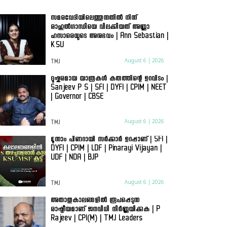
സമരവേദിയിലെത്തുന്നതിൽ നിന്ന്
രാഹുൽഗാന്ധിയെ വിലക്കിയത് അണ്ണാ
ഹസാരെയുടെ അനുഭവം | Ann Sebastian |
KSU
August 6 | 2026
TMJ
ദുഷ്കരമായ യാത്രകൾ കരുത്തിന്റെ ഉറവിടം |
Sanjeev P S | SFI | DYFI | CPIM | NEET
| Governor | CBSE
August 6 | 2026
TMJ
മൂന്നാം പിണറായി സർക്കാർ ഉറപ്പാണ് | SFI |
DYFI | CPIM | LDF | Pinarayi Vijayan |
UDF | NDA | BJP
August 6 | 2026
TMJ
അതാതുകാലങ്ങളിൽ രൂപപ്പെടുന്ന
രാഷ്ട്രീയമാണ് ജനവിധി നിർണ്ണയിക്കുക | P
Rajeev | CPI(M) | TMJ Leaders