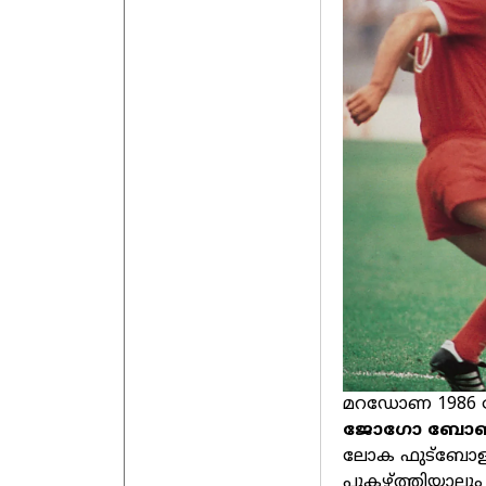
മറഡോണ 1986 ലോകക
ജോഗോ ബോണി
ലോക ഫുട്ബോളില
പുകഴ്ത്തിയാലു