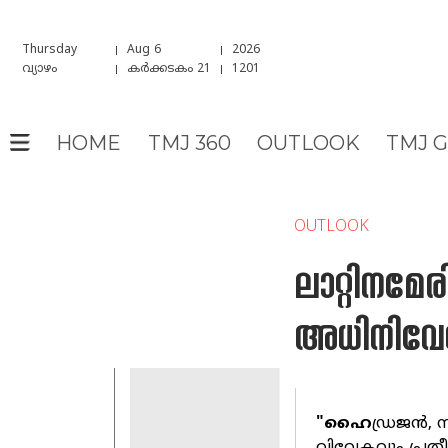
Thursday
Aug 6
2026
വ്യാഴം
കർക്കടകം 21
1201
HOME
TMJ 360
OUTLOOK
TMJ 
OUTLOOK
ലാറ്റിനമേ
അധിനിവ
"ഹൈ
ഡ്രജൻ, 