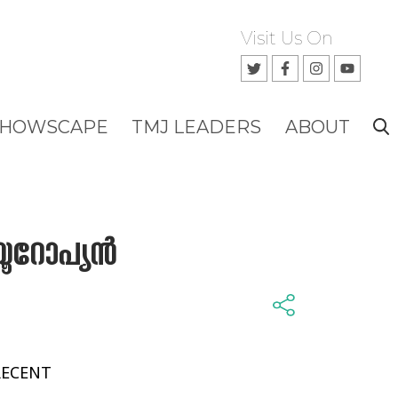
Visit Us On
SHOWSCAPE
TMJ LEADERS
ABOUT
യൂറോപ്യൻ
RECENT