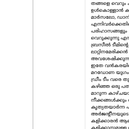
തങ്ങളെ വെറും കാ
ഉൾകൊള്ളാൻ കഴിയു
മാർസലോ, ഡാനി
എന്നിവർക്കെതി
പരിഹാസങ്ങളും എല
വെറുക്കുന്നു എന
ബ്രസീൽ ടീമിന്റെ
ലാറ്റിനമേരിക്ക
അവശേഷിക്കുന്ന
ഇതേ വൻകരയിലെ
മറഡോണ യുഗം മു
ഡ്രീം ടീം വരെ 
കഴിഞ്ഞ ഒരു പത
മാറുന്ന കാഴ്ചയ
നീക്കങ്ങൾക്കും
കൃത്യതയാർന്ന പ
അർജന്റീനയുടെ
കളിക്കാരൻ ആണ്
കളിക്കാനുമുള്