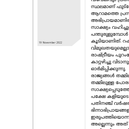
വിവേകവും പ്രതീ
സ്ഥലമാണ് ഫുട
ആറാമത്തെ പ്രസിഡ
അഭിപ്രായമാണിത
സാക്ഷ്യം വഹിച്
പന്തുരുളുമ്പോൾ
കൂടിയാണിത്. റഷ്
19 November
2022
വിമുഖതയുമെല്ലാ
രാഷ്ട്രീയം പു
കാറ്റഴിച്ചു വിട
ഓർമിപ്പിക്കുന്നു.
രാജ്യങ്ങൾ തമ്
തമ്മിലുള്ള പോരാ
സാക്ഷ്യപ്പെടുത്ത
പക്ഷേ കളിയുട
പതിനഞ്ച് വർഷത്
ഭിന്നാഭിപ്രായങ
ഇരുപത്തിയൊന്നാം
അല്ലെന്നും അത് 