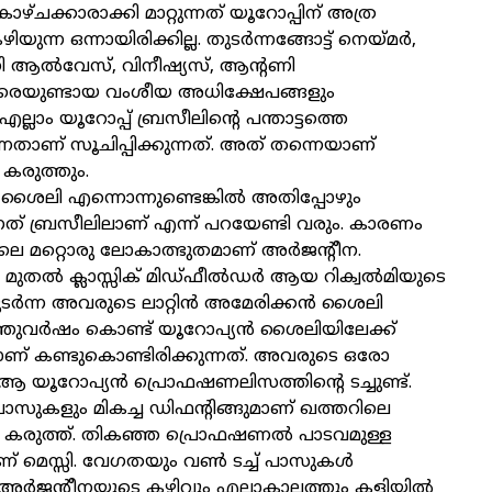
ഴ്ചക്കാരാക്കി മാറ്റുന്നത് യൂറോപ്പിന് അത്ര
ന്ന ഒന്നായിരിക്കില്ല. തുടർന്നങ്ങോട്ട് നെയ്മർ,
 ആൽവേസ്, വിനീഷ്യസ്, ആന്റണി
രെയുണ്ടായ വംശീയ അധിക്ഷേപങ്ങളും
്ലാം യൂറോപ്പ് ബ്രസീലിന്റെ പന്താട്ടത്തെ
്നതാണ് സൂചിപ്പിക്കുന്നത്. അത് തന്നെയാണ്
 കരുത്തും.
ൻ ശൈലി എന്നൊന്നുണ്ടെങ്കിൽ അതിപ്പോഴും
ത് ബ്രസീലിലാണ് എന്ന് പറയേണ്ടി വരും. കാരണം
 മറ്റൊരു ലോകാത്ഭുതമാണ് അർജന്റീന.
തൽ ക്ലാസ്സിക്‌ മിഡ്‌ഫീൽഡർ ആയ റിക്വൽമിയുടെ
തുടർന്ന അവരുടെ ലാറ്റിൻ അമേരിക്കൻ ശൈലി
്തുവർഷം കൊണ്ട് യൂറോപ്യൻ ശൈലിയിലേക്ക്
ാണ് കണ്ടുകൊണ്ടിരിക്കുന്നത്. അവരുടെ ഒരോ
 ആ യൂറോപ്യൻ പ്രൊഫഷണലിസത്തിന്റെ ടച്ചുണ്ട്.
ാസുകളും മികച്ച ഡിഫന്റിങ്ങുമാണ് ഖത്തറിലെ
 കരുത്ത്. തികഞ്ഞ പ്രൊഫഷണൽ പാടവമുള്ള
 മെസ്സി. വേഗതയും വൺ ടച്ച്‌ പാസുകൾ
ള അർജന്റീനയുടെ കഴിവും എല്ലാകാലത്തും കളിയിൽ