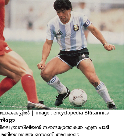
പ്പില്‍ | image : encyclopedia BRitannica
റ്റോ
െ ബ്രസീലിയൻ സൗന്ദര്യാത്മകത എത്ര പാടി
ം മതിയാവാത്ത ഒന്നാണ്. അവരുടെ