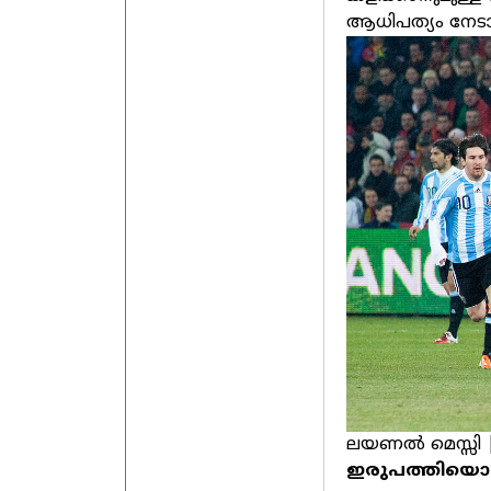
ആധിപത്യം നേട
ലയണല്‍ മെസ്സി |
ഇരുപത്തിയൊന്