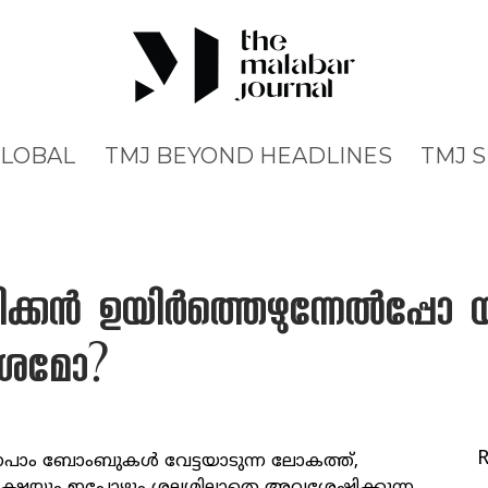
GLOBAL
TMJ BEYOND HEADLINES
TMJ 
രിക്കൻ ഉയിർത്തെഴുന്നേൽപ്പോ 
േശമോ?
നപാം ബോംബുകൾ വേട്ടയാടുന്ന ലോകത്ത്,