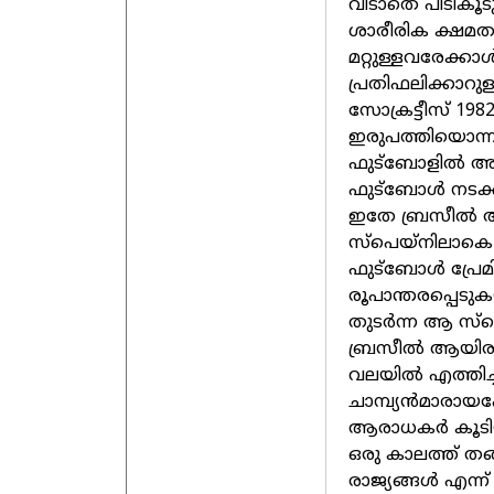
വിടാതെ പിടികൂ
ശാരീരിക ക്ഷമതയ
മറ്റുള്ളവരേക്
പ്രതിഫലിക്കാറുള്
സോക്രട്ടീസ് 198
ഇരുപത്തിയൊന്ന
ഫുട്ബോളിൽ അവസ
ഫുട്ബോൾ നടക്കു
ഇതേ ബ്രസീൽ ആ
സ്പെയ്നിലാകെ 
ഫുട്ബോൾ പ്രേ
രൂപാന്തരപ്പെ
തുടർന്ന ആ സ്
ബ്രസീൽ ആയിരുന
വലയിൽ എത്തിച
ചാമ്പ്യൻമാരായപ്
ആരാധകർ കൂടി
ഒരു കാലത്ത് ത
രാജ്യങ്ങൾ എന്ന് 