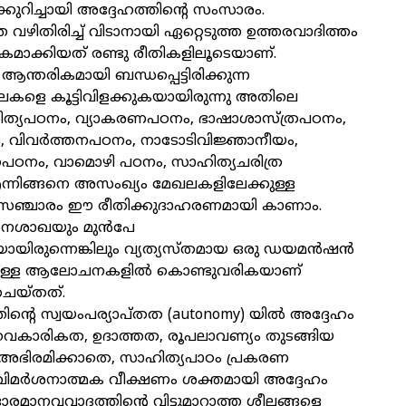
കുറിച്ചായി അദ്ദേഹത്തിന്റെ സംസാരം.
ഴിതിരിച്ച് വിടാനായി ഏറ്റെടുത്ത ഉത്തരവാദിത്തം
മാക്കിയത് രണ്ടു രീതികളിലൂടെയാണ്.
ം ആന്തരികമായി ബന്ധപ്പെട്ടിരിക്കുന്ന
ളെ കൂട്ടിവിളക്കുകയായിരുന്നു അതിലെ
ിത്യപഠനം, വ്യാകരണപഠനം, ഭാഷാശാസ്ത്രപഠനം,
 വിവർത്തനപഠനം, നാടോടിവിജ്ഞാനീയം,
രപഠനം, വാമൊഴി പഠനം, സാഹിത്യചരിത്ര
്നിങ്ങനെ അസംഖ്യം മേഖലകളിലേക്കുള്ള
െ സഞ്ചാരം ഈ രീതിക്കുദാഹരണമായി കാണാം.
നശാഖയും മുൻപേ
വയായിരുന്നെങ്കിലും വ്യത്യസ്തമായ ഒരു ഡയമൻഷൻ
്ചുള്ള ആലോചനകളിൽ കൊണ്ടുവരികയാണ്
ചെയ്തത്.
ന്റെ സ്വയംപര്യാപ്തത (autonomy) യിൽ അദ്ദേഹം
 വൈകാരികത, ഉദാത്തത, രൂപലാവണ്യം തുടങ്ങിയ
ിരമിക്കാതെ, സാഹിത്യപാഠം പ്രകരണ
വിമർശനാത്മക വീക്ഷണം ശക്തമായി അദ്ദേഹം
ദാരമാനവവാദത്തിന്റെ വിട്ടുമാറാത്ത ശീലങ്ങളെ