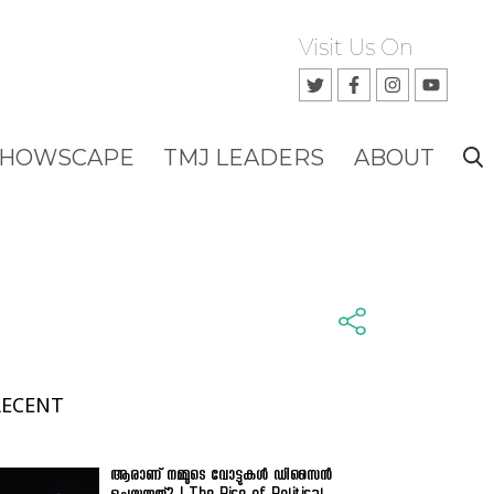
Visit Us On
SHOWSCAPE
TMJ LEADERS
ABOUT
RECENT
ആരാണ് നമ്മുടെ വോട്ടുകൾ ഡിസൈൻ