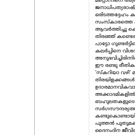
മറ്റൊന്നിനെ അപ്ര
ജനാധിപത്യരാഷ്ട
ഒരിടത്തദ്ദേഹം കല
സംസ്കാരത്തെ ക
ആവർത്തിച്ചു കൊ
തിരഞ്ഞ് കണ്ടെത
പാട്ടോ ഗുണ്ടർട
കലർപ്പിനെ വിശ
അനുഭവിച്ചിരിന്നി
ഈ രണ്ടു രീതി
'സ്കറിയാ വഴി' മ
തിരയിളക്കങ്ങൾ സ
ഉദാരമാനവികവാ
അക്കാദമികളിൽ നി
ബഹുലതകളുടെയ
സർഗസൗന്ദര്യത്തി
കണ്ടുകൊണ്ടായിര
പുത്തൻ പുതുമകള
ദൈനംദിന ജീവിതത