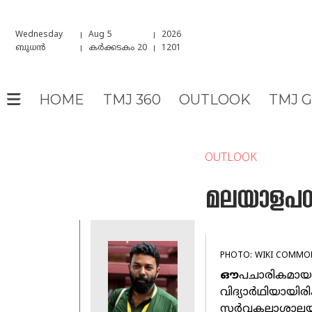
Wednesday
Aug 5
2026
ബുധൻ
കർക്കടകം 20
1201
HOME
TMJ 360
OUTLOOK
TMJ 
OUTLOOK
മലയാളപഠന
PHOTO: WIKI COMMO
ഔ
പചാരികമായ 
വിദ്യാർഥിയായിരിക
സർവ്വകലാശാലയ