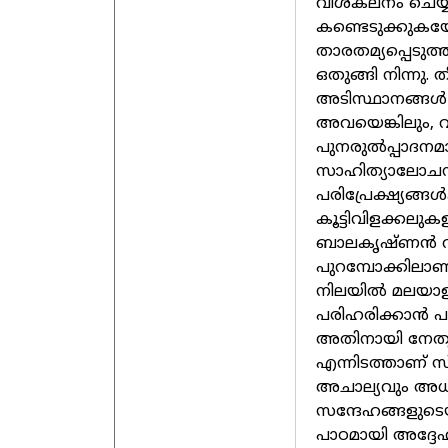
വിശകലനം ചെയ്യ
കണ്ടെടുക്കുകയ
താരതമ്യപ്പെടു
ഒതുങ്ങി നിന്നു
അടിസ്ഥാനങ്ങൾ ന
അവയെങ്കിലും,
പുനരുൽപ്പാദനമ
സാഹിത്യാലോചന
പരിപ്രേക്ഷ്യങ്
കൂട്ടിവിളക്കലുക
ബാലകൃഷ്ണൻ വര
പുറമ്പോക്കിലാണ
നിലയിൽ മലയാള
പരിഹരിക്കാൻ പര്
അതിനായി നേതൃ
എന്നിടത്താണ് സ്
അചാല്യവും അധ
സന്ദേഹങ്ങളുട
പാഠമായി അദ്ദേഹ