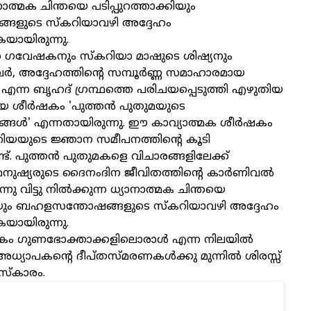
നാത്മക ചിന്തയെ പടിപ്പുറത്താക്കിയും
ളുടെ സ്കറിയാവഴി അദ്ദേഹം
ുകയായിരുന്നു.
 ഗവേഷകനും സ്കറിയാ മാഷുടെ ശിഷ്യനും
 അദ്ദേഹത്തിന്റെ സമ്പൂർണ്ണ സമാഹാരമായ
ന്ന ബൃഹദ് ഗ്രന്ഥത്തെ പരിചയപ്പെടുത്തി എഴുതിയ
കിയ ശീർഷകം 'പുത്തൻ പുതുമയുടെ
ൾ' എന്നതായിരുന്നു. ഈ കാവ്യാത്മക ശീർഷകം
ിയയുടെ ജ്ഞാന സമീപനത്തിന്റെ കൂടി
ട്. പുത്തൻ പുതുമകളെ വിചാരങ്ങളിലേക്ക്
 മനുഷ്യരുടെ ദൈനംദിന ജീവിതത്തിന്റെ കാർണിവൽ
്നു വിട്ടു നിൽക്കുന്ന ധ്യാനാത്മക ചിന്തയെ
്കിയും ബഹളസന്തോഷങ്ങളുടെ സ്കറിയാവഴി അദ്ദേഹം
ുകയായിരുന്നു.
കം ഗുണഭോക്താക്കളിലൊരാൾ എന്ന നിലയിൽ
്യാ‌പകന്റെ ദീപ്തസ്മരണകൾക്കു മുന്നിൽ ശിരസ്സ്
മസ്കാരം.