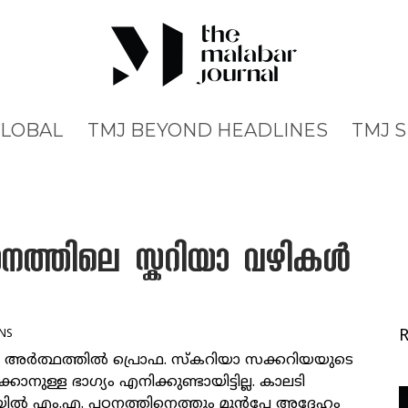
GLOBAL
TMJ BEYOND HEADLINES
TMJ 
ത്തിലെ സ്കറിയാ വഴികൾ
NS
അർത്ഥത്തിൽ പ്രൊഫ. സ്കറിയാ സക്കറിയയുടെ
്കാനുള്ള ഭാഗ്യം എനിക്കുണ്ടായിട്ടില്ല. കാലടി
ിൽ എം.എ. പഠനത്തിനെത്തും മുൻപേ അദ്ദേഹം