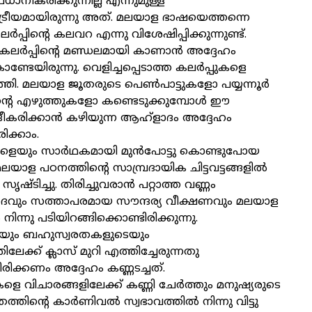
ധാനീകരിക്കുന്നില്ല എന്നുമുള്ള
്രീയമായിരുന്നു അത്. മലയാള ഭാഷയെത്തന്നെ
ർപ്പിന്റെ കലവറ എന്നു വിശേഷിപ്പിക്കുന്നുണ്ട്.
ലർപ്പിന്റെ മണ്ഡലമായി കാണാൻ അദ്ദേഹം
ണ്ടേയിരുന്നു. വെളിച്ചപ്പെടാത്ത കലർപ്പുകളെ
്തി. മലയാള ജൂതരുടെ പെൺപാട്ടുകളോ പയ്യന്നൂർ
്ടിന്റെ എഴുത്തുകളോ കണ്ടെടുക്കുമ്പോൾ ഈ
ദീകരിക്കാൻ കഴിയുന്ന ആഹ്‌ളാദം അദ്ദേഹം
രിക്കാം.
കളെയും സാർഥകമായി മുൻപോട്ടു കൊണ്ടുപോയ
ലയാള പഠനത്തിന്റെ സാമ്പ്രദായിക ചിട്ടവട്ടങ്ങളിൽ
ൃഷ്ടിച്ചു. തിരിച്ചുവരാൻ പറ്റാത്ത വണ്ണം
ദവും സത്താപരമായ സൗന്ദര്യ വീക്ഷണവും മലയാള
ന്നു പടിയിറങ്ങിക്കൊണ്ടിരിക്കുന്നു.
ും ബഹുസ്വരതകളുടെയും
ലേക്ക് ക്ലാസ് മുറി എത്തിച്ചേരുന്നതു
ിക്കണം അദ്ദേഹം കണ്ണടച്ചത്.
െ വിചാരങ്ങളിലേക്ക് കണ്ണി ചേർത്തും മനുഷ്യരുടെ
്തിന്റെ കാർണിവൽ സ്വഭാവത്തിൽ നിന്നു വിട്ടു