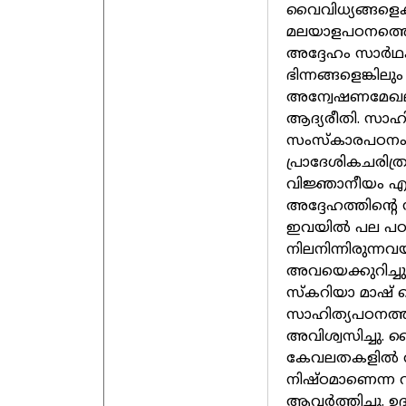
വൈവിധ്യങ്ങളെക്
മലയാളപഠനത്തെ വ
അദ്ദേഹം സാർഥക
ഭിന്നങ്ങളെങ്കിലു
അന്വേഷണമേഖലക
ആദ്യരീതി. സാഹ
സംസ്കാരപഠനം,
പ്രാദേശികചരിത്
വിജ്ഞാനീയം എന
അദ്ദേഹത്തിന്റ
ഇവയിൽ പല പഠ
നിലനിന്നിരുന്ന
അവയെക്കുറിച
സ്കറിയാ മാഷ് 
സാഹിത്യപഠനത്തി
അവിശ്വസിച്ചു.
കേവലതകളിൽ അഭ
നിഷ്ഠമാണെന്ന 
ആവർത്തിച്ചു. ഉ