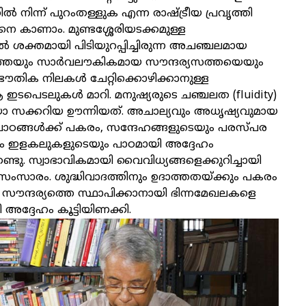
നിന്ന് പുറംതള്ളുക എന്ന രാഷ്ട്രീയ പ്രവൃത്തി
 കാണാം. മുണ്ടശ്ശേരിയടക്കമുള്ള
ശക്തമായി പിടിയുറപ്പിച്ചിരുന്ന അചഞ്ചലമായ
ത്തെയും സാർവലൗകികമായ സൗന്ദര്യസത്തയെയും
ിഭൗതിക നിലകൾ ചേറ്റിക്കൊഴിക്കാനുള്ള
ടപെടലുകൾ മാറി. മനുഷ്യരുടെ ചഞ്ചലത (fluidity)
ാ സക്കറിയ ഊന്നിയത്. അചാല്യവും അധൃഷ്യവുമായ
ഠങ്ങൾക്ക് പകരം, സന്ദേഹങ്ങളുടെയും പരസ്പര
ം ഇളകലുകളുടെയും പാഠമായി അദ്ദേഹം
ണ്ടു. സ്വാഭാവികമായി വൈവിധ്യങ്ങളെക്കുറിച്ചായി
 സംസാരം. ശുദ്ധിവാദത്തിനും ഉദാത്തതയ്ക്കും പകരം
ന്ദര്യത്തെ സ്ഥാപിക്കാനായി ഭിന്നമേഖലകളെ
ദ്ദേഹം കൂട്ടിയിണക്കി.