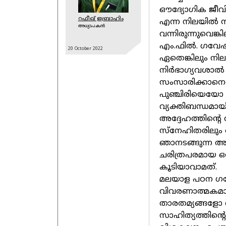
ഔദ്യോഗിക ജീവിതത്
റഫീഖ് ഇബ്രാഹിം
എന്ന നിലയിൽ 
അധ്യാപകന്‍
വന്നിരുന്നുവെങ്ക
എം.ഫിൽ. ഗവേഷകർ
20 October
2022
ഏതെങ്കിലും നില
നിർഭാഗ്യവശാൽ 
സംസാരിക്കാനെത്
പുഞ്ചിരിയെയോ 
വ്യക്തിബന്ധമായി
അദ്ദേഹത്തിന്റെ
സ്നേഹിതരിലും ആ
ഞാനടങ്ങുന്ന അപ
ചരിത്രപരമായ ഒ
കൂടിയാവാമത്.
മലയാള പഠന ഗവ
വിവരണാത്മകമാ
താരതമ്യങ്ങളോ 
സാഹിത്യത്തിന്റ