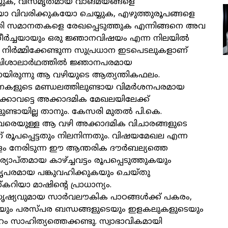
ുക, വിസ്മൃതമായ വാങ്മയങ്ങളെ
ോ വിവരിക്കുകയോ ചെയ്യുക, എഴുത്തുരൂപങ്ങളെ
ത്തി സമാനതകളെ രേഖപ്പെടുത്തുക എന്നിങ്ങനെ അവ
. തീർച്ചയായും ഒരു ജ്ഞാനവിഷയം എന്ന നിലയിൽ
ിർമ്മിക്കേണ്ടുന്ന സുപ്രധാന ഇടപെടലുകളാണ്
 വിശാലാർഥത്തിൽ ജ്ഞാനപരമായ
ായിരുന്നു ആ വഴിയുടെ ആത്യന്തികഫലം.
കളുടെ മണ്ഡലത്തിലുണ്ടായ വിമർശനപരമായ
ങൾക്കാവട്ടെ അക്കാദമിക മേഖലയിലേക്ക്
ളുണ്ടായില്ല താനും. കേസരി മുതൽ പി.കെ.
െയുള്ള ആ വഴി അക്കാദമിക വിചാരങ്ങളുടെ
് രൂപപ്പെട്ടതും നിലനിന്നതും. വിഷയമേഖല എന്ന
ം നേരിടുന്ന ഈ ആന്തരിക ദൗർബല്യത്തെ
യാപ്തമായ കാഴ്ച്ചവട്ടം രൂപപ്പെടുത്തുകയും
പരമായ പങ്കുവഹിക്കുകയും ചെയ്തു
കറിയാ മാഷിന്റെ പ്രാധാന്യം.
ൃഷ്യവുമായ സാർവലൗകിക പാഠങ്ങൾക്ക് പകരം,
െയും പരസ്പര ബന്ധങ്ങളുടെയും ഇളകലുകളുടെയും
ം സാഹിത്യത്തെക്കണ്ടു. സ്വാഭാവികമായി