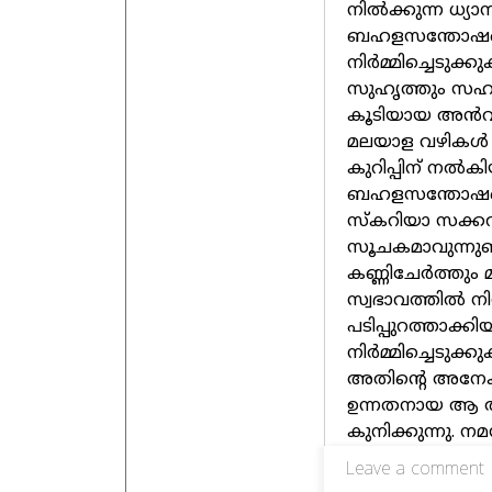
നിൽക്കുന്ന ധ്യാ
ബഹളസന്തോഷങ്ങ
നിർമ്മിച്ചെടുക്ക
സുഹൃത്തും സഹ
കൂടിയായ അൻവർ,
മലയാള വഴികൾ എ
കുറിപ്പിന് നൽ
ബഹളസന്തോഷങ്ങ
സ്കറിയാ സക്കറ
സൂചകമാവുന്നുണ്
കണ്ണിചേർത്തും
സ്വഭാവത്തിൽ നിന
പടിപ്പുറത്താക
നിർമ്മിച്ചെടുക്ക
അതിന്റെ അനേ
ഉന്നതനായ ആ അധ
കുനിക്കുന്നു. ന
Leave a comment