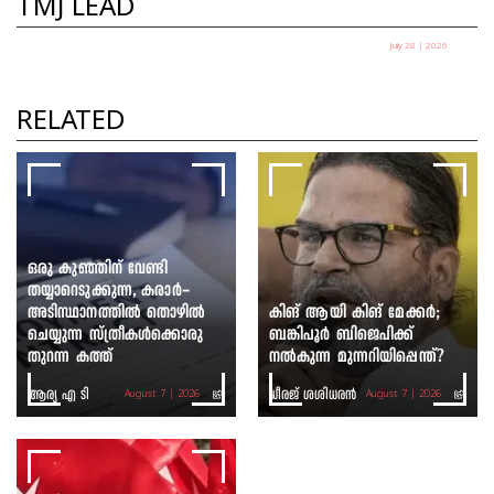
TMJ LEAD
July 28 | 2026
തെരുവിലിറങ്ങിയ യുവത്വം:
സർക്കാർ ഭയക്കുന്നത് എന്തിനെ?
RELATED
ഷെയ്ഖ് ഷരീഫ്
ഒരു കുഞ്ഞിന് വേണ്ടി
തയ്യാറെടുക്കുന്ന, കരാർ-
അടിസ്ഥാനത്തിൽ തൊഴിൽ
കിങ് ആയി കിങ് മേക്കർ;
ചെയ്യുന്ന സ്ത്രീകൾക്കൊരു
ബങ്കിപൂർ ബിജെപിക്ക്
തുറന്ന കത്ത്
നൽകുന്ന മുന്നറിയിപ്പെന്ത്?
ആര്യ എ ടി
ധീരജ് ശശിധരൻ
August 7 | 2026
August 7 | 2026