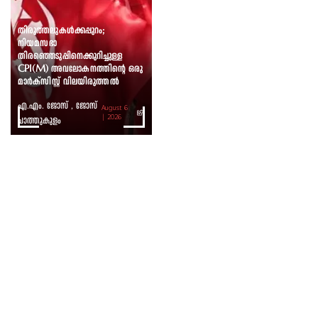
തിരുത്തലുകൾക്കപ്പുറം;
നിയമസഭാ
തിരഞ്ഞെടുപ്പിനെക്കുറിച്ചുള്ള
CPI(M) അവലോകനത്തിന്റെ ഒരു
മാർക്സിസ്റ്റ് വിലയിരുത്തൽ
എ.എം. ജോസ് , ജോസ്
August 6
ചാത്തുകുളം
| 2026