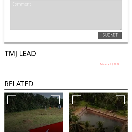
SUBMIT
TMJ LEAD
February 1 | 2022
പരിസ്ഥിതിവാദം വികസനവാദത്തിന്റെ
വിപരീതപദമല്ല
RELATED
K P Sethunath