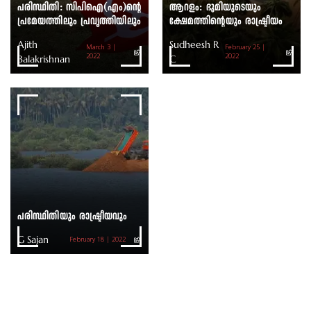
പരിസ്ഥിതി: സിപിഐ(എം)ന്റെ
ആറളം: ഭൂമിയുടെയും
പ്രമേയത്തിലും പ്രവൃത്തിയിലും
ക്ഷേമത്തിന്റെയും രാഷ്ട്രീയം
Ajith
Sudheesh R
March 3 |
February 25 |
Balakrishnan
2022
C
2022
പരിസ്ഥിതിയും രാഷ്ട്രീയവും
G Sajan
February 18 | 2022