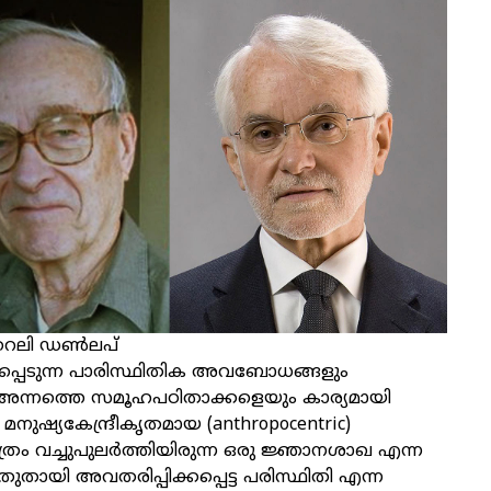
, റൈലി ഡൺലപ്
പ്പെടുന്ന പാരിസ്ഥിതിക അവബോധങ്ങളും
ം അന്നത്തെ സമൂഹപഠിതാക്കളെയും കാര്യമായി
നു. മനുഷ്യകേന്ദ്രീകൃതമായ (anthropocentric)
രം വച്ചുപുലർത്തിയിരുന്ന ഒരു ജ്ഞാനശാഖ എന്ന
ുതുതായി അവതരിപ്പിക്കപ്പെട്ട പരിസ്ഥിതി എന്ന