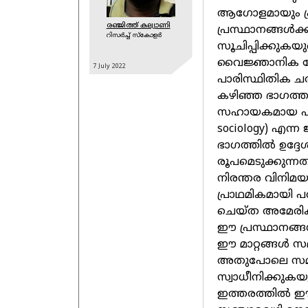
ആഗോളമായും പ്ര
രഞ്ജിത്ത് കല്യാണി
പ്രസ്ഥാനങ്ങൾക്
റിസര്‍ച്ച് സ്കോളര്‍
സൂചിപ്പിക്കുകയ
വൈജ്ഞാനിക മേ
7 July
2022
പാരിസ്ഥിതിക ച
കഴിഞ്ഞ ഭാഗത്ത
സഹായകമായ പാരി
sociology) എന
ഭാഗത്തിൽ ഉദ്ദ
രൂപമെടുക്കുന്നതല
നിരന്തര വിനിമയ
പ്രാഥമികമായി പ
ചെയ്ത അമേരിക്
ഈ പ്രസ്ഥാനങ്ങൾ
ഈ മാറ്റങ്ങൾ സമ
അതുപോലെ സമൂ
സ്വാധീനിക്കുകയു
ഇത്തരത്തിൽ ഈ