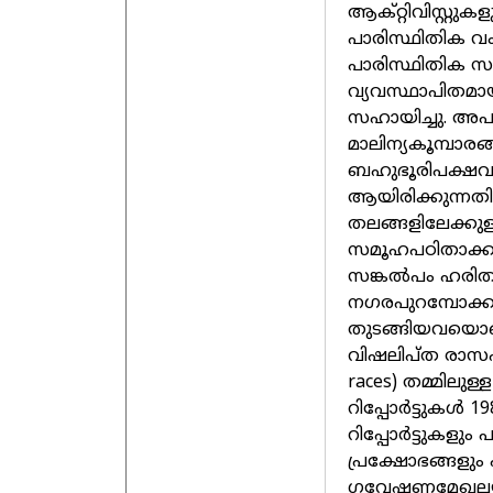
ആക്റ്റിവിസ്റ്റ
പാരിസ്ഥിതിക വ
പാരിസ്ഥിതിക സ
വ്യവസ്ഥാപിതമായ
സഹായിച്ചു. അ
മാലിന്യകൂമ്പാരങ
ബഹുഭൂരിപക്ഷവു
ആയിരിക്കുന്നത
തലങ്ങളിലേക്കു
സമൂഹപഠിതാക്കൾ
സങ്കൽപം ഹരിതാ
നഗരപുറമ്പോക്
തുടങ്ങിയവയൊക്ക
വിഷലിപ്ത രാസപ
races) തമ്മിലുള
റിപ്പോർട്ടുകൾ 198
റിപ്പോർട്ടുകളു
പ്രക്ഷോഭങ്ങളു
ഗവേഷണമേഖലയാ