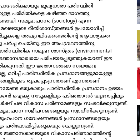
ാദേശികമായും മുഖ്യധാരാ പരിസ്ഥിതി
കുള്ള പരിമിതികളെ കഴിഞ്ഞ ഭാഗത്തു
ുണ്ടായി. സമൂഹപഠനം (sociology) എന്ന
ഖലയുടെ രീതിശാസ്ത്രങ്ങൾ ഉപയോഗിച്ച്
ർച്ചകളെ അപഗ്രഥിക്കേണ്ടതിന്റെ ആവശ്യകത
ു ചർച്ച ചെയ്തു. ഈ അപഗ്രഥനത്തിനു
സ്ഥിതിക സമൂഹ ശാസ്ത്രം (environmental
്ന ജ്ഞാനശാഖയെ പരിചയപ്പെടുത്തുകയാണ് ഈ
േശിക്കുന്നത്. ഈ ജ്ഞാനശാഖാ സ്വയമേവ
്ല, മറിച്ച് പാരിസ്ഥിതിക പ്രസ്ഥാനങ്ങളുമായുള്ള
ങ്ങളിലൂടെ രൂപപ്പെടുന്നതാണ് എന്നതാണ്
റയേണ്ട ഒരുകാര്യം. പാരിസ്ഥിതിക പ്രസ്ഥാനം ഉദയം
കൻ ഐക്യ നാടുകളിലും പടിഞ്ഞാറൻ യൂറോപ്പിലും
ക്ക് പല വികാസ പരിണാമങ്ങളും സംഭവിക്കുന്നുണ്ട്.
ൂഹപഠന സമീപനങ്ങളെയും സ്വാധീനിക്കുന്നുണ്ട്.
ഹപഠന ഗവേഷണങ്ങൾ പ്രസ്ഥാനങ്ങളെയും
ം പരിപോഷിപ്പിക്കുകയും ചെയ്യുന്നുണ്ട്.
 ജ്ഞാനശാഖയുടെ വികാസപരിണാമത്തിന്റെ