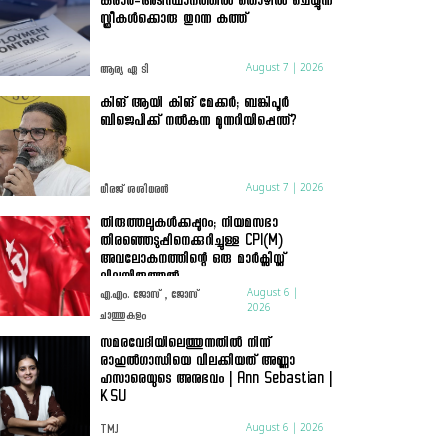
കരാർ-അടിസ്ഥാനത്തിൽ തൊഴിൽ ചെയ്യുന്ന
സ്ത്രീകൾക്കൊരു തുറന്ന കത്ത്
August 7 | 2026
ആര്യ ഏ ടി
കിങ് ആയി കിങ് മേക്കർ; ബങ്കിപൂർ
ബിജെപിക്ക് നൽകുന്ന മുന്നറിയിപ്പെന്ത്?
August 7 | 2026
ധീരജ് ശശിധരൻ
തിരുത്തലുകൾക്കപ്പുറം; നിയമസഭാ
തിരഞ്ഞെടുപ്പിനെക്കുറിച്ചുള്ള CPI(M)
അവലോകനത്തിന്റെ ഒരു മാർക്സിസ്റ്റ്
വിലയിരുത്തൽ
August 6 |
എ.എം. ജോസ് , ജോസ്
2026
ചാത്തുകുളം
സമരവേദിയിലെത്തുന്നതിൽ നിന്ന്
രാഹുൽഗാന്ധിയെ വിലക്കിയത് അണ്ണാ
ഹസാരെയുടെ അനുഭവം | Ann Sebastian |
KSU
August 6 | 2026
TMJ