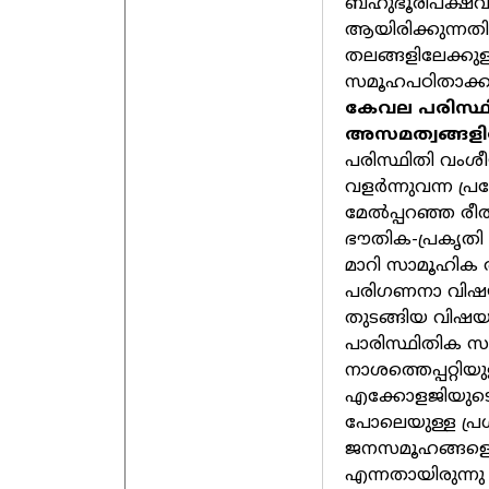
ബഹുഭൂരിപക്ഷവു
ആയിരിക്കുന്നത
തലങ്ങളിലേക്കു
സമൂഹപഠിതാക്കൾ
കേവല പരിസ്ഥി
അസമത്വങ്ങളില
പരിസ്ഥിതി വംശീ
വളർന്നുവന്ന പ്
മേൽപ്പറഞ്ഞ രീത
ഭൗതിക-പ്രകൃതി 
മാറി സാമൂഹിക 
പരിഗണനാ വിഷയമ
തുടങ്ങിയ വിഷയങ
പാരിസ്ഥിതിക സമൂ
നാശത്തെപ്പറ്റി
എക്കോളജിയുടെ
പോലെയുള്ള പ്ര
ജനസമൂഹങ്ങളെ 
എന്നതായിരുന്നു