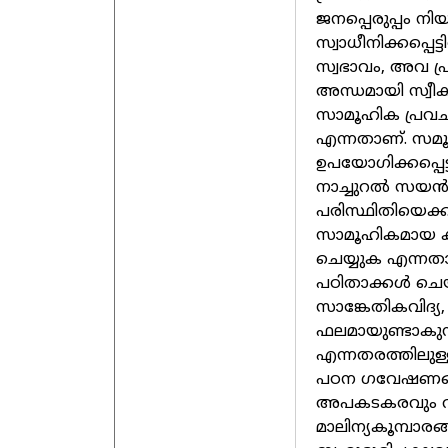
ജനപ്പെരുപ്പം നി
സ്വാധീനിക്കപ്പെ
സ്വഭാവം, അവ പ്
അന്ധമായി സ്വ
സാമൂഹിക പ്രവചന
എന്നതാണ്. സമൂ
ഉപയോഗിക്കപ്പെട
നാച്ചുറൽ സയൻസ
പരിസ്ഥിതിയെക്ക
സാമൂഹികമായ ക
ചെയ്യുക എന്നത
പഠിതാക്കൾ ചെയ
സാങ്കേതികവിദ്
ഫലമായുണ്ടാകുന്
എന്നതരത്തിലു
പഠന ഗവേഷണങ്ങൾ
അപകടകരവും വൃ
മാലിന്യകൂമ്പാരങ