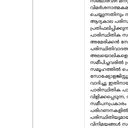
സഞ്ചാരവഴി മനസ്
വിമർശനാത്മകമാ
ചെയ്യുന്നതിനും 
ആദ്യകാല പരിസ്ഥ
പ്രതിഫലിപ്പിക്ക
പാരിസ്ഥിതിക സ
അമേരിക്കൻ സോഷ
പരിസ്ഥിതിവാദത
അലയൊലികളെയു
സമീപിച്ചവരിൽ പ
സമൂഹത്തിൽ ചെലുത
സോഷ്യോളജിസ്റ്
വാദിച്ചു. ഇതിനാ
പാരിസ്ഥിതിക പാ
വിളിക്കപ്പെടുന
സമീപനപ്രകാരം
പരിഗണനകളിൽനിന്
പരിസ്ഥിതിയുമാ
വിനിമയങ്ങൾ സമ