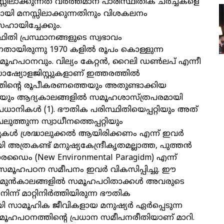
സിലാക്കുന്നത് വർത്തമാന പാരിസ്ഥിതിക ചർച്ചകളെ
യി മനസ്സിലാക്കുന്നതിനും വിശകലനം
സഹായിച്ചേക്കും.
ിതി പ്രസ്ഥാനങ്ങളുടെ സ്വഭാവം
ുന്നതായിരുന്നു 1970 കളിൽ രൂപം കൊള്ളുന്ന
മൂഹപഠനവും. വില്യം കേറ്റൻ, റൈലി ഡൺലപ് എന്നീ
്യോളജിസ്റ്റുകളാണ് ഇത്തരത്തിൽ
്തിന്റെ രൂപീകരണത്തെയും അതുണ്ടാക്കിയ
ം ആദ്യകാലങ്ങളിൽ സമൂഹശാസ്ത്രപരമായി
്രധാനികൾ (1). ഭൗതിക പരിസ്ഥിതിയെപ്പറ്റിയും അത്
്തുന്ന സ്വാധീനത്തെപ്പറ്റിയും
റുകൾ ശ്രദ്ധാലുക്കൽ ആയിരിക്കണം എന്ന് ഇവർ
യി അത്രകണ്ട് മനുഷ്യകേന്ദ്രീകൃതമല്ലാത്ത, പുത്തൻ
രഡൈം (New Environmental Paragidm) എന്ന്
്ന, സമൂഹപഠന സമീപനം ഇവർ വികസിപ്പിച്ചു. ഈ
 മുൻകാലങ്ങളിൽ സമൂഹപഠിതാക്കൾ അവരുടെ
ന് മാറ്റിനിർത്തിയിരുന്ന ഭൗതിക
യി സാമൂഹിക ജീവികളായ മനുഷ്യർ ഏർപ്പെടുന്ന
ൂഹപഠനത്തിന്റെ പ്രധാന സമീപനരീതിയാണ് മാറി.