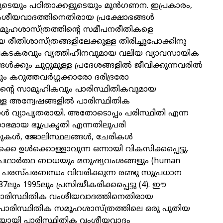
ുകളുടെയും പഠിതാക്കളുടെയും മുൻഗണന. ഇപ്രകാരം,
ംശീയവാദത്തിനെതിരായ പ്രക്ഷോഭങ്ങൾ
മൂഹശാസ്ത്രത്തിന്റെ സമീപനരീതികളെ
 രീതിശാസ്ത്രങ്ങളിലേക്കുള്ള തിരിച്ചുപോക്കിനു
പകടകരവും വൃത്തിഹീനവുമായ വലിയ വ്യാവസായിക
്ങൾക്കും ചുറ്റുമുള്ള പ്രദേശങ്ങളിൽ ജീവിക്കുന്നവരിൽ
ം കറുത്തവർഗ്ഗക്കാരോ ദരിദ്രരോ
ിന്റെ സാമൂഹികവും പാരിസ്ഥിതികവുമായ
ള്ള അന്വേഷങ്ങളിൽ പാരിസ്ഥിതിക
 വ്യാപൃതരായി. അതോടൊപ്പം പരിസ്ഥിതി എന്ന
ഭമായ ഭൂപ്രകൃതി എന്നതിലുപരി
കുകൾ, ജോലിസ്ഥലങ്ങൾ, ചേരികൾ
െ ഉൾക്കൊള്ളാവുന്ന ഒന്നായി വികസിക്കപ്പെട്ടു.
ഥാർത്ഥ ബാധയും മനുഷ്യവംശങ്ങളും (human
്ള പരസ്പരബന്ധം വിവരിക്കുന്ന രണ്ടു സുപ്രധാന
7ലും 1995ലും പ്രസിദ്ധീകരിക്കപ്പെട്ടു (4). ഈ
ം പാരിസ്ഥിതിക വംശീയവാദത്തിനെതിരായ
ം പാരിസ്ഥിതിക സമൂഹശാസ്ത്രത്തിലെ ഒരു പുതിയ
യി പാരിസ്ഥിതിക വംശീയവാദം