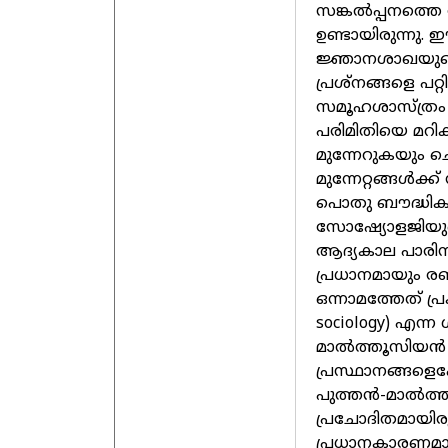
സങ്കൽപ്പനത്തെ
ഉണ്ടായിരുന്നു
ജ്ഞാനശാഖയുടെ 
പ്രശ്നങ്ങളെ പറ്
സമൂഹശാസ്ത്രം
പരിമിതിയെ മറി
മുന്നേറുകയും ച
മുന്നേറ്റങ്ങൾക്ക
പൊതു ബൗദ്ധിക 
സോഷ്യോളജിയുടെ 
ആദ്യകാല പാരിസ
പ്രധാനമായും രണ
ഒന്നാമത്തേത് പ
sociology) എന്ന
മാൽത്തൂസിയൻ 
പ്രസ്ഥാനങ്ങളെ
പുത്തൻ-മാൽത്
പ്രചോദിതമായിരുന
പ്രധാനകാരണമാണെ