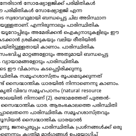
 നേരിടാൻ സോഷ്യോളജിക്ക് പരിമിതികൾ
. ഈ പരിമിതികൾ സോഷ്യോളജി എന്ന
സ്വഭാവവുമായി ബന്ധപ്പെട്ട ചില അടിസ്ഥാന
റിയുള്ളതാണ്. എന്നിരുന്നാലും പാരിസ്ഥിതിക
 യൂറോപ്പിലും അമേരിക്കൻ ഐക്യനാടുകളിലും ഈ
കടക്കാൻ ശ്രമിക്കുകയും വലിയ രീതിയിൽ
െയ്തിട്ടുള്ളതായി കാണാം. പാരിസ്ഥിതിക
് സംഭവിച്ച മാറ്റങ്ങളോടും അതുമായി ബന്ധപ്പെട്ട
വ്യായാമങ്ങളോടും പാരിസ്ഥിതിക
ഈ വികാസം കടപ്പെട്ടിരിക്കുന്നു.
്ഥിതിക സമൂഹശാസ്ത്രം രൂപമെടുക്കുന്നത്
്ട് സൈദ്ധാന്തിക ധാരയിൽ നിന്നാണെന്നു കാണാം.
്രകൃതി വിഭവ സമൂഹപഠനം (natural resource
 ശാഖയിൽ നിന്നാണ് (2). രണ്ടാമത്തേത് പുത്തൻ-
സൈദ്ധാന്തിക ധാര. ആരംഭകാലത്തെ പരിസ്ഥിതി
പ്പോലെതന്നെ പാരിസ്ഥിതിക സമൂഹശാസ്ത്രവും
തൂസിയൻ സൈദ്ധാന്തിക ധാരയാൽ
്നു. ജനപ്പെരുപ്പം പാരിസ്ഥിതിക പ്രശ്നങ്ങൾക്ക് ഒരു
ന്നും കൃത്രിമ മാർഗ്ഗങ്ങൾ ഉപയോഗിച്ച്