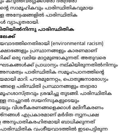
ം കറുത്തവർഗ്ഗക്കാരോ ദരിദ്രരോ
ിന്റെ സാമൂഹികവും പാരിസ്ഥിതികവുമായ
ള്ള അന്വേഷങ്ങളിൽ പാരിസ്ഥിതിക
 വ്യാപൃതരായി.
തിയിൽനിന്നു പാരിസ്ഥിതിക
േക്ക്
യവാദത്തിനെതിരായി (environmental racism)
രക്ഷോഭങ്ങളും പ്രസ്ഥാനങ്ങളും കാരണമാണ്
ിക്ക് ഒരു വലിയ മാറ്റമുണ്ടാകുന്നത്. അതുവരെ
ഘടകങ്ങൾക്ക് പ്രാധാന്യം നല്കിയിരുന്നതിൽനിന്നും
അസമത്വം പാരിസ്ഥിതിക സമൂഹപഠനത്തിന്റെ
ായി മാറി. പൗരമുന്നേറ്റം, പൊതുജനാരോഗ്യം
്ങളെ പരിസ്ഥിതി പ്രസ്ഥാനങ്ങളും തദ്വാരാ
ഹശാസ്ത്രവും ശ്രദ്ധിച്ചു തുടങ്ങി. പാരിസ്ഥിതിക
യുള്ള നാച്ചുറൽ സയന്സുകളുടെയും
യും വിശദീകരണങ്ങളെക്കാൾ മലിനീകരണം
ശ്നങ്ങൾ എപ്രകാരമാണ് മർദിത ന്യുനപക്ഷ
അനുപാതികരഹിതമായി ബാധിക്കുന്നത്
 പാരിസ്ഥിതിക വംശീയവാദത്തിൽ ഇടപെട്ടിരുന്ന