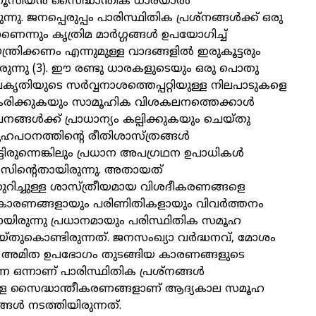
തൂസിയൻ സൈദ്ധാന്തിക ധാരയാൽ
്നു. ജനപ്പെരുപ്പം പാരിസ്ഥിതിക പ്രശ്നങ്ങൾക്ക് ഒരു
ന്നും കൃത്രിമ മാർഗ്ഗങ്ങൾ ഉപയോഗിച്ച്
യന്ത്രിക്കണം എന്നുമുള്ള വാദങ്ങളിൽ ഇരുകൂട്ടരും
ട്ടിരുന്നു (3). ഈ രണ്ടു ധാരകളുടെയും ഒരു പൊതു
രകൃതിയുടെ സർവ്വനാശത്തെപ്പറ്റിയുള്ള നിലപാടുകളെ
ീകരിക്കുകയും സാമൂഹിക വിശകലനത്തെക്കാൾ
ങ്ങൾക്ക് പ്രാധാന്യം കല്പിക്കുകയും ചെയ്തു
ഹപഠനത്തിന്റെ രീതിശാസ്ത്രങ്ങൾ
്ടിരുന്നെങ്കിലും പ്രധാന അപഗ്രഥന ഉപാധികൾ
ിന്റെതായിരുന്നു. അതായത്
ുറിച്ചുള്ള ശാസ്ത്രീയമായ വിശദീകരണങ്ങളെ
ാരണങ്ങളായും പരിണിതികളായും വിവർത്തനം
ായിരുന്നു പ്രധാനമായും പരിസ്ഥിതിക സമൂഹ
്തുകൊണ്ടിരുന്നത്. ജനസംഖ്യാ വർദ്ധനവ്, മോശം
യ, അമിത ഉപഭോഗം തുടങ്ങിയ കാരണങ്ങളുടെ
ന ഒന്നാണ് പാരിസ്ഥിതിക പ്രശ്നങ്ങൾ
ള്ള സൈദ്ധാന്തീകരണങ്ങളാണ് ആദ്യകാല സമൂഹ
 നടത്തിയിരുന്നത്.