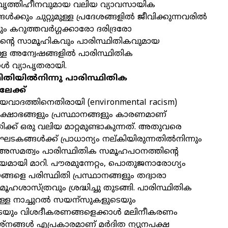
ത്തിഹീനവുമായ വലിയ വ്യാവസായിക
്ങൾക്കും ചുറ്റുമുള്ള പ്രദേശങ്ങളിൽ ജീവിക്കുന്നവരിൽ
ം കറുത്തവർഗ്ഗക്കാരോ ദരിദ്രരോ
ിന്റെ സാമൂഹികവും പാരിസ്ഥിതികവുമായ
ള്ള അന്വേഷങ്ങളിൽ പാരിസ്ഥിതിക
 വ്യാപൃതരായി.
തിയിൽനിന്നു പാരിസ്ഥിതിക
േക്ക്
യവാദത്തിനെതിരായി (environmental racism)
രക്ഷോഭങ്ങളും പ്രസ്ഥാനങ്ങളും കാരണമാണ്
ിക്ക് ഒരു വലിയ മാറ്റമുണ്ടാകുന്നത്. അതുവരെ
ഘടകങ്ങൾക്ക് പ്രാധാന്യം നല്കിയിരുന്നതിൽനിന്നും
അസമത്വം പാരിസ്ഥിതിക സമൂഹപഠനത്തിന്റെ
ായി മാറി. പൗരമുന്നേറ്റം, പൊതുജനാരോഗ്യം
്ങളെ പരിസ്ഥിതി പ്രസ്ഥാനങ്ങളും തദ്വാരാ
ഹശാസ്ത്രവും ശ്രദ്ധിച്ചു തുടങ്ങി. പാരിസ്ഥിതിക
യുള്ള നാച്ചുറൽ സയന്സുകളുടെയും
യും വിശദീകരണങ്ങളെക്കാൾ മലിനീകരണം
ശ്നങ്ങൾ എപ്രകാരമാണ് മർദിത ന്യുനപക്ഷ