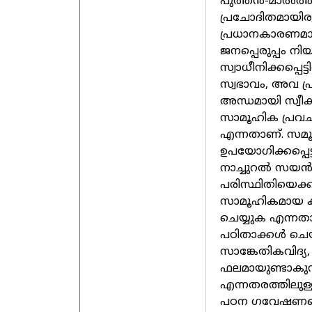
പുത്തൻ-മാൽത്
പ്രചോദിതമായിരുന
പ്രധാനകാരണമാണെ
ജനപ്പെരുപ്പം നി
സ്വാധീനിക്കപ്പെ
സ്വഭാവം, അവ പ്
അന്ധമായി സ്വ
സാമൂഹിക പ്രവചന
എന്നതാണ്. സമൂ
ഉപയോഗിക്കപ്പെട
നാച്ചുറൽ സയൻസ
പരിസ്ഥിതിയെക്ക
സാമൂഹികമായ ക
ചെയ്യുക എന്നത
പഠിതാക്കൾ ചെയ
സാങ്കേതികവിദ്
ഫലമായുണ്ടാകുന്
എന്നതരത്തിലു
പഠന ഗവേഷണങ്ങൾ