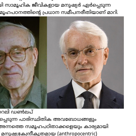
യി സാമൂഹിക ജീവികളായ മനുഷ്യർ ഏർപ്പെടുന്ന
ൂഹപഠനത്തിന്റെ പ്രധാന സമീപനരീതിയാണ് മാറി.
, റൈലി ഡൺലപ്
പ്പെടുന്ന പാരിസ്ഥിതിക അവബോധങ്ങളും
ം അന്നത്തെ സമൂഹപഠിതാക്കളെയും കാര്യമായി
നു. മനുഷ്യകേന്ദ്രീകൃതമായ (anthropocentric)