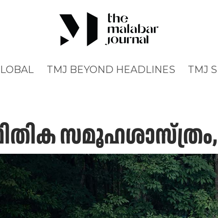
GLOBAL
TMJ BEYOND HEADLINES
TMJ 
ഥിതിക സമൂഹശാസ്ത്രം