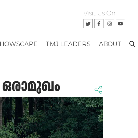
Visit Us On
SHOWSCAPE
TMJ LEADERS
ABOUT
, ഒരാമുഖം