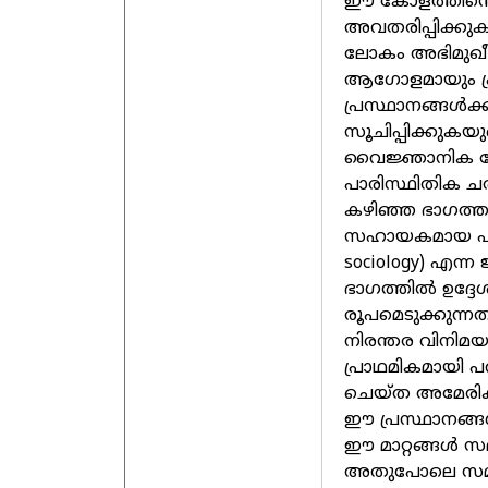
ഈ കോളത്തിന്റെ 
അവതരിപ്പിക്കു
ലോകം അഭിമുഖീക
ആഗോളമായും പ്ര
പ്രസ്ഥാനങ്ങൾക്
സൂചിപ്പിക്കുകയ
വൈജ്ഞാനിക മേ
പാരിസ്ഥിതിക ച
കഴിഞ്ഞ ഭാഗത്ത
സഹായകമായ പാരി
sociology) എന
ഭാഗത്തിൽ ഉദ്ദ
രൂപമെടുക്കുന്നതല
നിരന്തര വിനിമയ
പ്രാഥമികമായി പ
ചെയ്ത അമേരിക്
ഈ പ്രസ്ഥാനങ്ങൾ
ഈ മാറ്റങ്ങൾ സമ
അതുപോലെ സമൂ