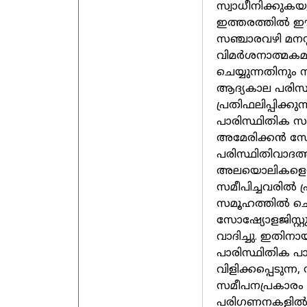
സ്വാധീനിക്കുകയു
ഇത്തരത്തിൽ ഈ
സഞ്ചാരവഴി മനസ്
വിമർശനാത്മകമാ
ചെയ്യുന്നതിനും 
ആദ്യകാല പരിസ്ഥ
പ്രതിഫലിപ്പിക്ക
പാരിസ്ഥിതിക സ
അമേരിക്കൻ സോഷ
പരിസ്ഥിതിവാദത
അലയൊലികളെയു
സമീപിച്ചവരിൽ പ
സമൂഹത്തിൽ ചെലുത
സോഷ്യോളജിസ്റ്
വാദിച്ചു. ഇതിനാ
പാരിസ്ഥിതിക പാ
വിളിക്കപ്പെടുന
സമീപനപ്രകാരം
പരിഗണനകളിൽനിന്