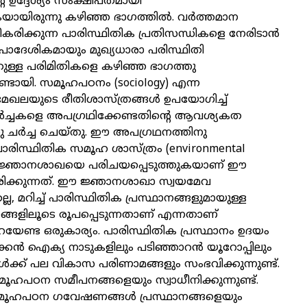
ഉദ്ദേശ്യം സംക്ഷിപ്തമായി
കയായിരുന്നു കഴിഞ്ഞ ഭാഗത്തിൽ. വർത്തമാന
രിക്കുന്ന പാരിസ്ഥിതിക പ്രതിസന്ധികളെ നേരിടാൻ
ാദേശികമായും മുഖ്യധാരാ പരിസ്ഥിതി
കുള്ള പരിമിതികളെ കഴിഞ്ഞ ഭാഗത്തു
ുണ്ടായി. സമൂഹപഠനം (sociology) എന്ന
ഖലയുടെ രീതിശാസ്ത്രങ്ങൾ ഉപയോഗിച്ച്
ർച്ചകളെ അപഗ്രഥിക്കേണ്ടതിന്റെ ആവശ്യകത
ു ചർച്ച ചെയ്തു. ഈ അപഗ്രഥനത്തിനു
സ്ഥിതിക സമൂഹ ശാസ്ത്രം (environmental
്ന ജ്ഞാനശാഖയെ പരിചയപ്പെടുത്തുകയാണ് ഈ
േശിക്കുന്നത്. ഈ ജ്ഞാനശാഖാ സ്വയമേവ
്ല, മറിച്ച് പാരിസ്ഥിതിക പ്രസ്ഥാനങ്ങളുമായുള്ള
ങ്ങളിലൂടെ രൂപപ്പെടുന്നതാണ് എന്നതാണ്
റയേണ്ട ഒരുകാര്യം. പാരിസ്ഥിതിക പ്രസ്ഥാനം ഉദയം
കൻ ഐക്യ നാടുകളിലും പടിഞ്ഞാറൻ യൂറോപ്പിലും
ക്ക് പല വികാസ പരിണാമങ്ങളും സംഭവിക്കുന്നുണ്ട്.
ൂഹപഠന സമീപനങ്ങളെയും സ്വാധീനിക്കുന്നുണ്ട്.
ഹപഠന ഗവേഷണങ്ങൾ പ്രസ്ഥാനങ്ങളെയും