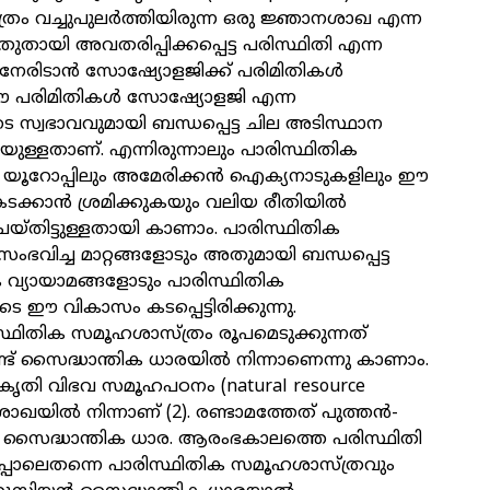
രം വച്ചുപുലർത്തിയിരുന്ന ഒരു ജ്ഞാനശാഖ എന്ന
ുതുതായി അവതരിപ്പിക്കപ്പെട്ട പരിസ്ഥിതി എന്ന
 നേരിടാൻ സോഷ്യോളജിക്ക് പരിമിതികൾ
. ഈ പരിമിതികൾ സോഷ്യോളജി എന്ന
സ്വഭാവവുമായി ബന്ധപ്പെട്ട ചില അടിസ്ഥാന
റിയുള്ളതാണ്. എന്നിരുന്നാലും പാരിസ്ഥിതിക
 യൂറോപ്പിലും അമേരിക്കൻ ഐക്യനാടുകളിലും ഈ
കടക്കാൻ ശ്രമിക്കുകയും വലിയ രീതിയിൽ
െയ്തിട്ടുള്ളതായി കാണാം. പാരിസ്ഥിതിക
് സംഭവിച്ച മാറ്റങ്ങളോടും അതുമായി ബന്ധപ്പെട്ട
വ്യായാമങ്ങളോടും പാരിസ്ഥിതിക
ഈ വികാസം കടപ്പെട്ടിരിക്കുന്നു.
്ഥിതിക സമൂഹശാസ്ത്രം രൂപമെടുക്കുന്നത്
്ട് സൈദ്ധാന്തിക ധാരയിൽ നിന്നാണെന്നു കാണാം.
്രകൃതി വിഭവ സമൂഹപഠനം (natural resource
 ശാഖയിൽ നിന്നാണ് (2). രണ്ടാമത്തേത് പുത്തൻ-
സൈദ്ധാന്തിക ധാര. ആരംഭകാലത്തെ പരിസ്ഥിതി
പ്പോലെതന്നെ പാരിസ്ഥിതിക സമൂഹശാസ്ത്രവും