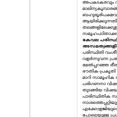
അപകടകരവും വൃ
മാലിന്യകൂമ്പാരങ
ബഹുഭൂരിപക്ഷവു
ആയിരിക്കുന്നത
തലങ്ങളിലേക്കു
സമൂഹപഠിതാക്കൾ
കേവല പരിസ്ഥി
അസമത്വങ്ങളില
പരിസ്ഥിതി വംശീ
വളർന്നുവന്ന പ്
മേൽപ്പറഞ്ഞ രീത
ഭൗതിക-പ്രകൃതി 
മാറി സാമൂഹിക 
പരിഗണനാ വിഷയമ
തുടങ്ങിയ വിഷയങ
പാരിസ്ഥിതിക സമൂ
നാശത്തെപ്പറ്റി
എക്കോളജിയുടെ
പോലെയുള്ള പ്ര