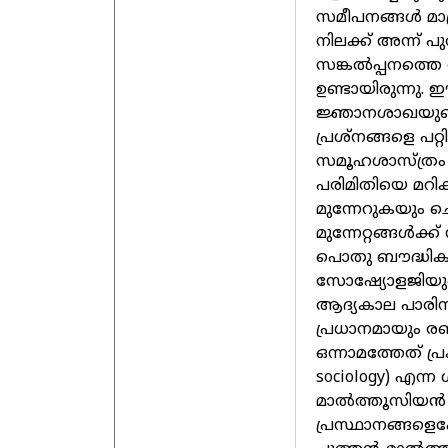
സമീപനങ്ങൾ മാത്
നിലക്ക് അന്ന് പ
സങ്കൽപ്പനത്തെ
ഉണ്ടായിരുന്നു
ജ്ഞാനശാഖയുടെ 
പ്രശ്നങ്ങളെ പറ്
സമൂഹശാസ്ത്രം
പരിമിതിയെ മറി
മുന്നേറുകയും ച
മുന്നേറ്റങ്ങൾക്ക
പൊതു ബൗദ്ധിക 
സോഷ്യോളജിയുടെ 
ആദ്യകാല പാരിസ
പ്രധാനമായും രണ
ഒന്നാമത്തേത് പ
sociology) എന്ന
മാൽത്തൂസിയൻ 
പ്രസ്ഥാനങ്ങളെ