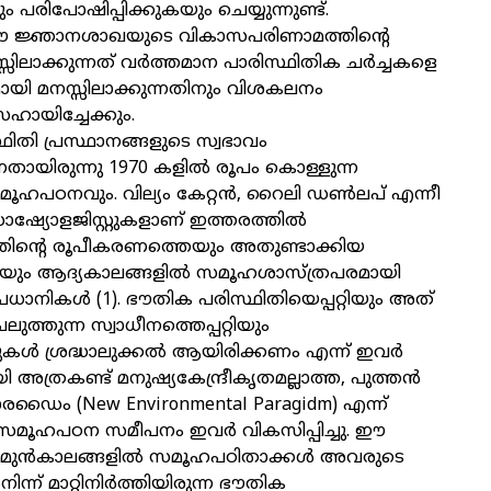
ം പരിപോഷിപ്പിക്കുകയും ചെയ്യുന്നുണ്ട്.
 ജ്ഞാനശാഖയുടെ വികാസപരിണാമത്തിന്റെ
സിലാക്കുന്നത് വർത്തമാന പാരിസ്ഥിതിക ചർച്ചകളെ
യി മനസ്സിലാക്കുന്നതിനും വിശകലനം
സഹായിച്ചേക്കും.
ിതി പ്രസ്ഥാനങ്ങളുടെ സ്വഭാവം
ുന്നതായിരുന്നു 1970 കളിൽ രൂപം കൊള്ളുന്ന
മൂഹപഠനവും. വില്യം കേറ്റൻ, റൈലി ഡൺലപ് എന്നീ
്യോളജിസ്റ്റുകളാണ് ഇത്തരത്തിൽ
്തിന്റെ രൂപീകരണത്തെയും അതുണ്ടാക്കിയ
ം ആദ്യകാലങ്ങളിൽ സമൂഹശാസ്ത്രപരമായി
്രധാനികൾ (1). ഭൗതിക പരിസ്ഥിതിയെപ്പറ്റിയും അത്
്തുന്ന സ്വാധീനത്തെപ്പറ്റിയും
റുകൾ ശ്രദ്ധാലുക്കൽ ആയിരിക്കണം എന്ന് ഇവർ
യി അത്രകണ്ട് മനുഷ്യകേന്ദ്രീകൃതമല്ലാത്ത, പുത്തൻ
രഡൈം (New Environmental Paragidm) എന്ന്
്ന, സമൂഹപഠന സമീപനം ഇവർ വികസിപ്പിച്ചു. ഈ
 മുൻകാലങ്ങളിൽ സമൂഹപഠിതാക്കൾ അവരുടെ
ന് മാറ്റിനിർത്തിയിരുന്ന ഭൗതിക