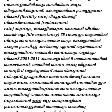
നയങ്ങളായിരിക്കും ഭാവിയിലെ മാറ്റം
തീരുമാനിക്കുന്നത്. കേരളത്തിലെ പ്രത്യുല്പാദന
നിരക്ക് (
fertility rate)
റീപ്ലേസ്‌മെന്റ്
നിരക്കിനേക്കാൾ (
replacement
rate)
കുറവും
,
കേരളീയരുടെ ശരാശരി ജീവിത
ദൈർഘ്യം (
life expectancy) 75
വയസ്സും ആയതിൽ
നിന്നും ജനസംഖ്യാപരമായ മാറ്റം കേരളത്തിൽ
പക്വത പ്രാപിച്ചു കഴിഞ്ഞു എന്നത് വ്യക്തമാണ്.
കേരളത്തിലെ ദശാബ്ദ ജനസംഖ്യാ വളർച്ചാ
നിരക്ക്
2001-2011
കാലയളവിൽ
5
ശതമാനത്തിൽ
താഴെയാണ്
,
അതിൽ തന്നെ രണ്ടു ജില്ലകൾ
നെഗറ്റീവ് വളർച്ചയാണ് കാണിക്കുന്നത്.
സി.എസ്.ഇ.എസിലെ അസോസിയേറ്റ് ഫെലോ
ആയ ഡോ. ബൈശാലി ഗോസ്വാമി നടത്തിയ ഈ
പഠനം കേരളത്തിലുണ്ടായ ജനസംഖ്യാപരമായ
മാറ്റത്തിന്‍റെ പാതയെ സമാനമായ ജനസംഖ്യാ
സൂചകങ്ങൾ ഉള്ള മറ്റു രാജ്യങ്ങളിലെ
പ്രവണതകളുമായി താരതമ്യം ചെയ്തു