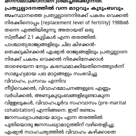
മനസിലാക്കാനാണ് ശ്രമിച്ചിരിക്കുന്നത്.
പ്രത്യുല്പാദനത്തിൽ വന്ന മാറ്റവും കുടുംബവും
സം
സ്ഥാനത്തെ പ്രത്യുല്പാദനനിരക്ക് പകരം വെക്കൽ
നിരക്കിനൊപ്പം (replacement level of fertility) 1988ൽ
തന്നെ എത്തിയിരുന്നു. അതായത് ഒരു
സ്ത്രീക്ക് 2.1 കുട്ടികൾ എന്ന തരത്തിൽ.
പാശ്ചാത്യരാജ്യങ്ങളിലും ചില കിഴക്കൻ-
തെക്കുകിഴക്കൻ ഏഷ്യൻ രാജ്യങ്ങളിലും പ്രത്യുല്പാദന
നിരക്ക് പകരം വെക്കൽ നിരക്കിനേക്കാൾ
താഴെയെന്ന നേട്ടം കരസ്ഥമാക്കിയതിനെത്തുടർന്ന്
സാമൂഹ്യമായ പല മാറ്റങ്ങളും സംഭവിച്ചു.
വിവാഹം, പ്രസവം എന്നിവ
നീട്ടിവെക്കൽ, വിവാഹമോചനങ്ങളുടെ എണ്ണം
വർധിക്കൽ, അണുകുടുംബങ്ങളിലുണ്ടാകുന്ന
വിള്ളലുകൾ, വിവാഹപൂർവ സഹവാസം (pre-marital
cohabitation) എന്നിങ്ങനെ. ഇത് രണ്ടാം
ജനസംഖ്യാപരമായ മാറ്റം എന്ന തരത്തിൽ
പുതിയൊരു ജനസംഖ്യാമാറ്റത്തിന് വഴിതെളിച്ചു.
ഏഷ്യൻ സാഹചര്യത്തിൽ വിവാഹം കഴിക്കാതെ