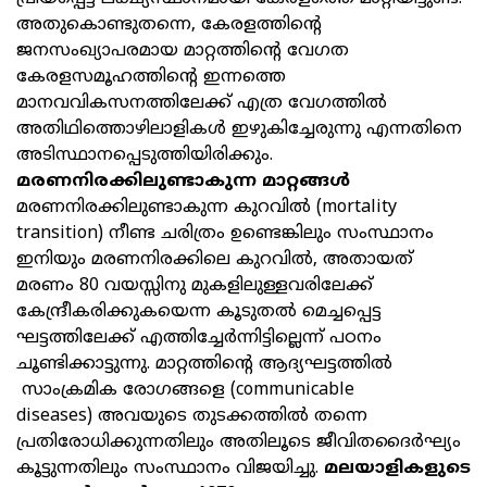
അതുകൊണ്ടുതന്നെ, കേരളത്തിന്റെ
ജനസംഖ്യാപരമായ മാറ്റത്തിന്റെ വേഗത
കേരളസമൂഹത്തിന്‍റെ ഇന്നത്തെ
മാനവവികസനത്തിലേക്ക് എത്ര വേഗത്തിൽ
അതിഥിത്തൊഴിലാളികൾ ഇഴുകിച്ചേരുന്നു എന്നതിനെ
അടിസ്ഥാനപ്പെടുത്തിയിരിക്കും.
മരണനിരക്കിലുണ്ടാകുന്ന മാറ്റങ്ങൾ
മരണനിരക്കിലുണ്ടാകുന്ന കുറവിൽ (mortality
transition) നീണ്ട ചരിത്രം ഉണ്ടെങ്കിലും സംസ്ഥാനം
ഇനിയും മരണനിരക്കിലെ കുറവിൽ, അതായത്
മരണം 80 വയസ്സിനു മുകളിലുള്ളവരിലേക്ക്
കേന്ദ്രീകരിക്കുകയെന്ന കൂടുതൽ മെച്ചപ്പെട്ട
ഘട്ടത്തിലേക്ക് എത്തിച്ചേർന്നിട്ടില്ലെന്ന് പഠനം
ചൂണ്ടിക്കാട്ടുന്നു. മാറ്റത്തിന്‍റെ ആദ്യഘട്ടത്തിൽ
സാംക്രമിക രോഗങ്ങളെ (communicable
diseases) അവയുടെ തുടക്കത്തിൽ തന്നെ
പ്രതിരോധിക്കുന്നതിലും അതിലൂടെ ജീവിതദൈർഘ്യം
കൂട്ടുന്നതിലും സംസ്ഥാനം വിജയിച്ചു.
മലയാളികളുടെ