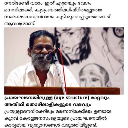
നേരിടേണ്ടി വരാം. ഇത് എത്രയും വേഗം
മനസിലാക്കി, കുടുംബത്തിലധിഷ്ഠിതമല്ലാത്ത
സംരക്ഷണസമ്പ്രദായം കൂടി രൂപപ്പെടുത്തേണ്ടത്
ആവശ്യമാണ്.
പ്രായഘടനയിലുള്ള (
age structure)
മാറ്റവും
അതിഥി തൊഴിലാളികളുടെ വരവും
പ്രത്യുല്പാദനനിരക്കിലും മരണനിരക്കിലും ഉണ്ടായ
കുറവ് കേരളജനസംഖ്യയുടെ പ്രായഘടനയിൽ
കാര്യമായ വ്യത്യാസങ്ങൾ വരുത്തിയിട്ടുണ്ട്.