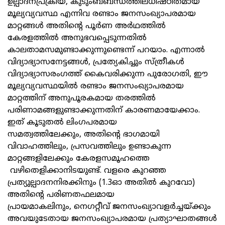
ഉല്പാദനപ്രക്രിയ, കുടുംബബന്ധത്തിലധിഷ്ഠിതമായ
മൂല്യവ്യവസ്ഥ എന്നിവ രണ്ടാം ജനസംഖ്യാപരമായ
മാറ്റങ്ങൾ അതിന്റെ പൂർണ അർഥത്തിൽ
കേരളത്തിൽ അനുഭവപ്പെടുന്നതിൽ
കാലതാമസമുണ്ടാക്കുന്നുണ്ടെന്ന് പറയാം. എന്നാൽ
വിദ്യാഭ്യാസനേട്ടങ്ങൾ, പ്രത്യേകിച്ചും സ്ത്രീകൾ
വിദ്യാഭ്യാസരംഗത്ത് കൈവരിക്കുന്ന പുരോഗതി, ഈ
മൂല്യവ്യവസ്ഥയിൽ രണ്ടാം ജനസംഖ്യാപരമായ
മാറ്റത്തിന് അനുപൂരകമായ തരത്തിൽ
പരിണാമങ്ങളുണ്ടാക്കുന്നതിന് കാരണമായേക്കാം.
ഇത് കൂടുതൽ ലിംഗപരമായ
സമത്വത്തിലേക്കും, അതിന്‍റെ ഭാഗമായി
വിവാഹത്തിലും, പ്രസവത്തിലും ഉണ്ടാകുന്ന
മാറ്റങ്ങളിലേക്കും കേരളസമൂഹത്തെ
വഴിതെളിക്കാനിടയുണ്ട്. വളരെ കുറഞ്ഞ
പ്രത്യുല്പാദനനിരക്കിനും (1.3ഓ അതിൽ കുറവോ)
അതിന്‍റെ പരിണതഫലമായ
പ്രായമാകലിനും, നെഗറ്റീവ് ജനസംഖ്യാവളർച്ചയ്ക്കും
അവയുടേതായ ജനസംഖ്യാപരമായ പ്രത്യാഘാതങ്ങൾ