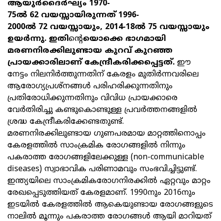
ആയുർദൈർഘ്യം
1970-
75
ൽ
62
വയസ്സായിരുന്നത്
1996-
2000
ൽ
72
വയസ്സായും
, 2014-18
ൽ
75
വയസ്സായും
ഉയർന്നു. ഇതി
ന്‍റെ
യൊക്കെ ഭാഗമായി
മരണനിരക്കിലുണ്ടായ കുറവ് കുറഞ്ഞ
പ്രായക്കാരിലാണ് കേന്ദ്രീകരിക്കപ്പെട്ടത്.
ഈ
നേട്ടം നിലനിർത്തുന്നതിന് കേരളം മുതിർന്നവരിലെ
ആരോഗ്യപ്രശ്നങ്ങൾ പരിഹരിക്കുന്നതിനും
പ്രതിരോധിക്കുന്നതിനും വിവിധ പ്രായക്കാരെ
വേർതിരിച്ചു കണ്ടുകൊണ്ടുള്ള പ്രവർത്തനങ്ങളിൽ
ശ്രദ്ധ കേന്ദ്രീകരിക്കേണ്ടതുണ്ട്.
മരണനിരക്കിലുണ്ടായ ഗുണപരമായ മാറ്റത്തിനൊപ്പം
കേരളത്തിൽ സാംക്രമിക രോഗങ്ങളിൽ നിന്നും
പകരാത്ത രോഗങ്ങളിലേക്കുള്ള (non-communicable
diseases) സ്വാഭാവിക പരിണാമവും സംഭവിച്ചിട്ടുണ്ട്.
ഇന്ത്യയിലെ സാംക്രമികരോഗനിരക്കിൽ ഏറ്റവും മാറ്റം
രേഖപ്പെടുത്തിയത് കേരളമാണ്. 1990നും 2016നും
ഇടയിൽ കേരളത്തിൽ ആകെയുണ്ടായ രോഗങ്ങളുടെ
നാലിൽ മൂന്നും പകരാത്ത രോഗങ്ങൾ ആയി മാറിയത്