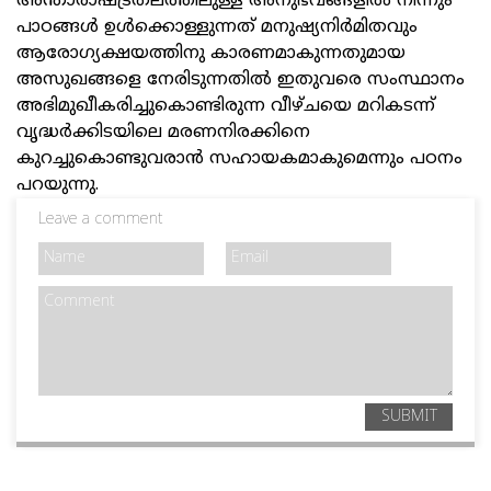
അന്താരാഷ്ട്രതലത്തിലുള്ള അനുഭവങ്ങളിൽ നിന്നും
പാഠങ്ങൾ ഉൾക്കൊള്ളുന്നത് മനുഷ്യനിർമിതവും
ആരോഗ്യക്ഷയത്തിനു കാരണമാകുന്നതുമായ
അസുഖങ്ങളെ നേരിടുന്നതിൽ ഇതുവരെ സംസ്ഥാനം
അഭിമുഖീകരിച്ചുകൊണ്ടിരുന്ന വീഴ്ചയെ മറികടന്ന്
വൃദ്ധർക്കിടയിലെ മരണനിരക്കിനെ
കുറച്ചുകൊണ്ടുവരാൻ സഹായകമാകുമെന്നും പഠനം
പറയുന്നു.
Leave a comment
SUBMIT