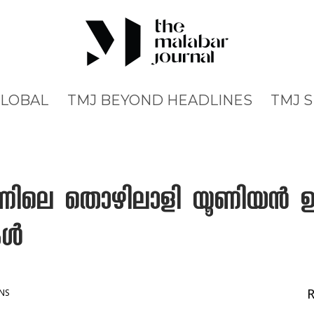
GLOBAL
TMJ BEYOND HEADLINES
TMJ 
െ തൊഴിലാളി യൂണിയൻ ഉയർ
കൾ
NS