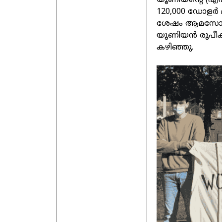
യൂണിയന്റെ (എഎ
120,000 ഡോളര്‍ മാ
ശേഷം ആമസോണിന
യൂണിയന്‍ രൂപീക
കഴിഞ്ഞു.