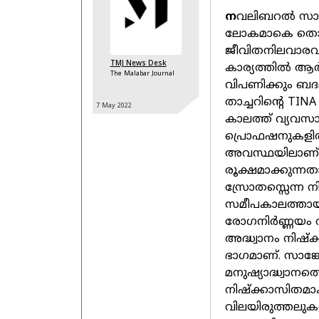
ന
വലിബറല്‍ സാമ
ലോകമാകെ തൊഴ
ജീവിതനിലവാരവ
TMJ News Desk
കാര്യത്തില്‍ ആര
The Malabar Journal
വിപണിക്കും ബദലുകള
താച്ചറിന്റെ TINA
7 May
2022
കാലത്ത് വ്യവസായ
പ്രൊഫഷനുകളില്
അവസ്ഥയിലാണ്.
രൂക്ഷമാക്കുന്ന
സ്രോതസ്സെന്ന നി
സമീപകാലത്തായി
രോഗനിര്‍ണ്ണയം 
അദ്ധ്വാനം നിഷ്‌
ഭാഗമാണ്. സാങ്കേ
മനുഷ്യാദ്ധ്വാനത
നിഷ്‌ക്കാസിതമാ
വിലയിരുത്തലുകള