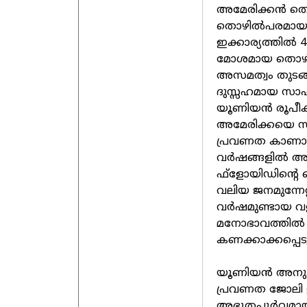
അമേരിക്കന്‍ ത
തൊഴില്‍പരമായ സ
ഇക്കാര്യത്തില്
മോശമായ തൊഴില്‍
അസമത്വം തുടങ്ങ
ദുസ്സഹമായ സാഹ
യൂണിയന്‍ രൂപീക
അമേരിക്കയെ സം
പ്രവണത കാണാനാവ
വര്‍ഷങ്ങളില്‍ അ
ഫ്‌ളോയിഡിന്റെ
വലിയ ജനമുന്നേറ
വര്‍ഷമുണ്ടായ വ
മനോഭാവത്തില്‍ 
കണക്കാക്കപ്പെടുന
യൂണിയന്‍ അനു
പ്രവണത ജോലി ഉപ
അഭൂതപൂര്‍വ്വമാ