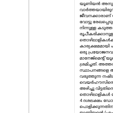
യൂണിയന്‍ അനുക
വാര്‍ത്തയായിരുന്ന
ജീവനക്കാരാണ് 
വോട്ടു രേഖപ്പെട
നിന്നുള്ള കടുത്
രൂപീകരിക്കാനുള
തൊഴിലാളികള്‍ക്ക
കാര്യക്ഷമമായി 
ഒരു പ്രയോജനവു
മാനേജ്‌മെന്റ് യ
ശ്രമിച്ചത്. അത്
സ്ഥാപനങ്ങളെ അ
വരുത്തുന്ന നഷ്
വെയര്‍ഹൗസിന്റെ
അഴിച്ചു വിട്ട
തൊഴിലാളികള്‍ വ
4 ദശലക്ഷം ഡോളര
പൊളിക്കുന്നതി