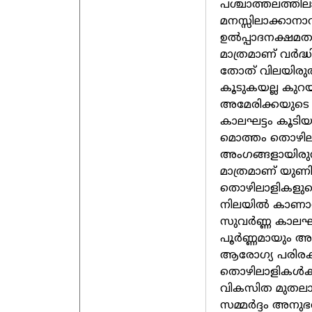
പശ്ചാത്തലത്
മനസ്സിലാക്കാനാ
ഉല്‍പ്പാദനക്ഷമത
മാത്രമാണ് വര്‍ദ
തോത് വിലയിരുത്
കൂടുകയല്ല കു
അമേരിക്കയുടെ ക
കാലഘട്ടം കൂടിയ
മൊത്തം തൊഴിലാ
അംഗങ്ങളായിരുന്ന
മാത്രമാണ് യുണി
തൊഴിലാളികളുടെ
നിലയില്‍ കാണാന
സുവര്‍ണ്ണ കാലഘട
പൂര്‍ണ്ണമായും അ
ആരോഗ്യ പരിരക്
തൊഴിലാളികള്‍ക്ക്
വികസിത മുതലാള
സമ്മര്‍ദ്ദം അന