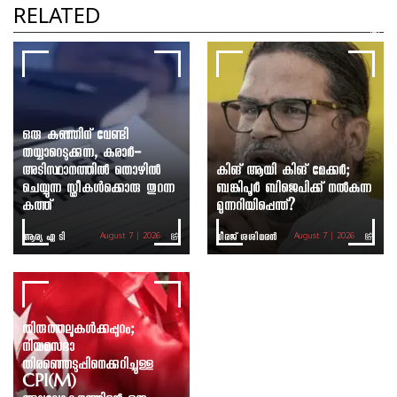
Sanjeev P S | SFI | DYFI | CPIM | NEET |
RELATED
Governor | CBSE
TMJ
ഒരു കുഞ്ഞിന് വേണ്ടി
തയ്യാറെടുക്കുന്ന, കരാർ-
അടിസ്ഥാനത്തിൽ തൊഴിൽ
കിങ് ആയി കിങ് മേക്കർ;
ചെയ്യുന്ന സ്ത്രീകൾക്കൊരു തുറന്ന
ബങ്കിപൂർ ബിജെപിക്ക് നൽകുന്ന
കത്ത്
മുന്നറിയിപ്പെന്ത്?
ആര്യ ഏ ടി
ധീരജ് ശശിധരൻ
August 7 | 2026
August 7 | 2026
തിരുത്തലുകൾക്കപ്പുറം;
നിയമസഭാ
തിരഞ്ഞെടുപ്പിനെക്കുറിച്ചുള്ള
CPI(M)