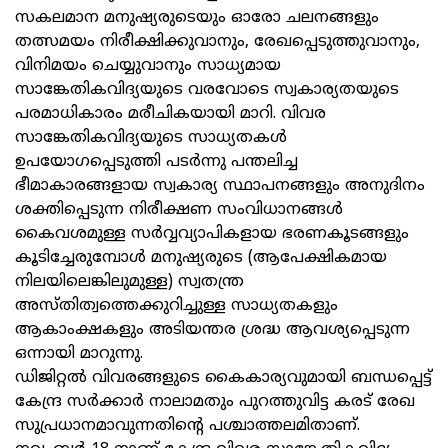
സകലമാന മനുഷ്യരുടെയും ഓരോ ചലനങ്ങളും
തത്സമയം നിരീക്ഷിക്കുവാനും, രേഖപ്പെടുത്തുവാനും,
വിനിമയം ചെയ്യുവാനും സാധ്യമായ
സാങ്കേതികവിദ്യയുടെ വരവോടെ സ്വകാര്യതയുടെ
പരമാധികാരം മരീചികയായി മാറി. വിവര
സാങ്കേതികവിദ്യയുടെ സാധ്യതകൾ
ഉപയോഗപ്പെടുത്തി പടർന്നു പന്തലിച്ച
ഭീമാകാരങ്ങളായ സ്വകാര്യ സ്ഥാപനങ്ങളും അനുദിനം
ശക്തിപ്പെടുന്ന നിരീക്ഷണ സംവിധാനങ്ങൾ
കൈവശമുള്ള സർവ്വവ്യാപികളായ ഭരണകൂടങ്ങളും
കൂടിച്ചേരുമ്പോൾ മനുഷ്യരുടെ (ആപേക്ഷികമായ
നിലയിലെങ്കിലുമുള്ള) സ്വതന്ത്ര
അസ്തിത്വത്തെക്കുറിച്ചുള്ള സാധ്യതകളും
ആകാംക്ഷകളും അടിയന്തര ശ്രദ്ധ ആവശ്യപ്പെടുന്ന
ഒന്നായി മാറുന്നു.
ഡിജിറ്റല്‍ വിവരങ്ങളുടെ കൈകാര്യവുമായി ബന്ധപ്പെട്ട്
കേന്ദ്ര സർക്കാർ നാലാമതും പുറത്തുവിട്ട കരട്‌ രേഖ
സുപ്രധാനമാവുന്നതിന്റെ പശ്ചാത്തലമിതാണ്.