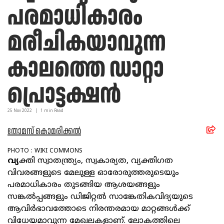
പരമാധികാരം
മരീചികയാവുന്ന
കാലത്തെ ഡാറ്റാ
പ്രൊട്ടക്ഷൻ
25 Nov
2022
|
1
min Read
തോമസ് കൊമരിക്കൽ
PHOTO : WIKI COMMONS
വ്യ
ക്തി സ്വാതന്ത്ര്യം, സ്വകാര്യത, വ്യക്തിഗത
വിവരങ്ങളുടെ മേലുള്ള ഓരോരുത്തരുടെയും
പരമാധികാരം തുടങ്ങിയ ആശയങ്ങളും
സങ്കൽപ്പങ്ങളും ഡിജിറ്റൽ സാങ്കേതികവിദ്യയുടെ
ആവിർഭാവത്തോടെ നിരന്തരമായ മാറ്റങ്ങൾക്ക്
വിധേയമാവുന്ന മേഖലകളാണ്. ലോകത്തിലെ