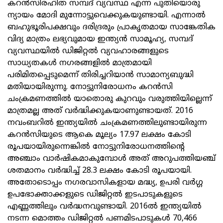
കറൻസിരഹിത സമ്പദ് വ്യവസ്ഥ എന്ന പുതിയൊരു
ന്യായം മോദി മുന്നോട്ടുവെക്കുകയുണ്ടായി. എന്നാൽ
ബഹുഭൂരിപക്ഷവും ദരിദ്രരും പ്രാകൃതമായ സാങ്കേതിക
വിദ്യ മാത്രം ലഭ്യവുമായ ഇന്ത്യൻ സാമൂഹ്യ, സമ്പദ്
വ്യവസ്ഥയിൽ ഡിജിറ്റൽ വ്യവഹാരങ്ങളുടെ
സാധ്യതകൾ നഗരങ്ങളിൽ മാത്രമായി
പരിമിതപ്പെടുമെന്ന് തിരിച്ചറിയാൻ സാമാന്യബുദ്ധി
മതിയായിരുന്നു. നോട്ടുനിരോധനം കറൻസി
ചംക്രമണത്തിൽ യാതൊരു കുറവും വരുത്തിയില്ലെന്ന്
മാത്രമല്ല അത് വർദ്ധിക്കുകയാണുണ്ടായത്. 2016
നവംബറിൽ ഇന്ത്യയിൽ ചംക്രമണത്തിലുണ്ടായിരുന്ന
കറൻസിയുടെ ആകെ മൂല്യം 17.97 ലക്ഷം കോടി
രൂപയായിരുന്നെങ്കിൽ നോട്ടുനിരോധനത്തിന്റെ
അഞ്ചാം വാർഷികമാകുമ്പോൾ അത് അറുപത്തിയഞ്ച്
ശതമാനം വർദ്ധിച്ച് 28.3 ലക്ഷം കോടി രൂപയായി.
അതോടൊപ്പം നഗരവാസികളായ മദ്ധ്യ, ഉപരി വർഗ്ഗ
ഉപഭോക്താക്കളുടെ ഡിജിറ്റൽ ഇടപാടുകളുടെ
എണ്ണത്തിലും വർദ്ധനവുണ്ടായി. 2016ൽ ഇന്ത്യയിൽ
നടന്ന മൊത്തം ഡിജിറ്റൽ പണമിടപാടുകൾ 70,466