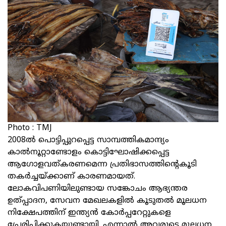
Photo : TMJ
2008ൽ പൊട്ടിപ്പുറപ്പെട്ട സാമ്പത്തികമാന്ദ്യം
കാൽനൂറ്റാണ്ടോളം കൊട്ടിഘോഷിക്കപ്പെട്ട
ആഗോളവത്കരണമെന്ന പ്രതിഭാസത്തിന്റെകൂടി
തകർച്ചയ്‌ക്കാണ്‌ കാരണമായത്.
ലോകവിപണിയിലുണ്ടായ സങ്കോചം ആഭ്യന്തര
ഉത്പ്പാദന, സേവന മേഖലകളിൽ കൂടുതൽ മൂലധന
നിക്ഷേപത്തിന് ഇന്ത്യൻ കോർപ്പറേറ്റുകളെ
പ്രേരിപ്പിക്കുകയുണ്ടായി. എന്നാൽ അവരുടെ മൂലധന