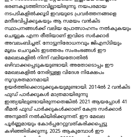
ഭരണകൂടത്തിനാവില്ലായിരുന്നു. നയപരമായ
നടപടികളിൽക്കൂടി ഇവയുടെ പ്രവർത്തനങ്ങളെ
മന്ദീഭവിപ്പിക്കുകയും ആ സമയം വൻകിട
സ്ഥാപനങ്ങൾക്ക് വലിയ പ്രോത്സാഹനം നൽകുകയും
ചെയ്യുക എന്ന രീതിയാണ് ഇവിടെ സർക്കാർ
അവലംബിച്ചത്. നോട്ടുനിരോധനവും ജിഎസ്‌ടിയും
മൂലം ചെറുകിട ഇടത്തരം സംരംഭങ്ങൾ ഈ
മേഖലകളിൽ നിന്ന് വലിയതോതിൽ
ഒഴിവാക്കപ്പെടുകയുണ്ടായി. അതോടൊപ്പം ഈ
മേഖലകളിൽ നേരിട്ടുള്ള വിദേശ നിക്ഷേപം
നൂറുശതമാനമായി
ഉയർത്തിക്കൊടുക്കുകയുമുണ്ടായി. 2014ൽ 2 വൻകിട
ഫുഡ് പാർക്കുകൾ മാത്രമായിരുന്നു
ഇന്ത്യയിലുണ്ടായിരുന്നതെങ്കിൽ 2021 ആയപ്പോൾ 41
ഭീമൻ ഫുഡ് പാർക്കുകൾക്കാണ് കേന്ദ്ര സർക്കാർ
അനുമതി നൽകിയിരിക്കുന്നത്. ഈ മേഖല
പൂർണ്ണമായും കോർപ്പറേറ്റുവത്കരിക്കപ്പെട്ടു
കഴിഞ്ഞിരിക്കുന്നു. 2025 ആകുമ്പോൾ ഈ