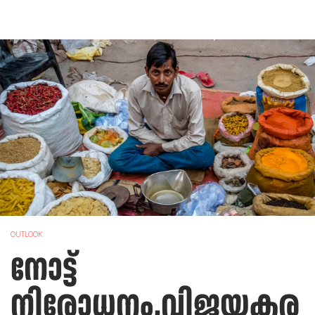
OUTLOOK
നോട്ട്
നിരോധനം,വിജയകര