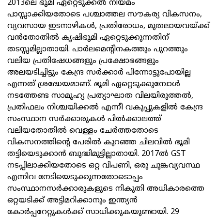
2013ലെ ഭൂമി ഏറ്റെടുക്കൽ നിയമം
പാസ്സാക്കിയതോടെ പശ്ചാത്തല സൗകര്യ വികസനം,
വ്യവസായ ഇടനാഴികൾ, പ്രതിരോധം, മുതലായവയ്ക്ക്
വൻതോതിൽ കൃഷിഭൂമി ഏറ്റെടുക്കുന്നതിന്
തടസ്സമില്ലാതായി. പാർലമെന്റിനകത്തും പുറത്തും
വലിയ പ്രതിഷേധങ്ങളും പ്രക്ഷോഭങ്ങളും
അലയടിച്ചിട്ടും കേന്ദ്ര സർക്കാർ പിന്നോട്ടുപോയില്ല
എന്നത് ശ്രദ്ധേയമാണ്. ഭൂമി ഏറ്റെടുക്കുമ്പോൾ
നടത്തേണ്ട സാമൂഹ്യ പ്രത്യാഘാത വിലയിരുത്തൽ,
പ്രതിഫലം നിശ്ചയിക്കൽ എന്നീ വകുപ്പുകളിൽ കേന്ദ്ര
സംസ്ഥാന സർക്കാരുകൾ പിൽക്കാലത്ത്
വലിയതോതിൽ വെള്ളം ചേർത്തതോടെ
വികസനത്തിന്റെ പേരിൽ കുറഞ്ഞ ചിലവിൽ ഭൂമി
തട്ടിയെടുക്കാൻ ബുദ്ധിമുട്ടില്ലാതായി. 2017ൽ GST
നടപ്പിലാക്കിയതോടെ ഒറ്റ വിപണി, ഒരു ചുങ്കവ്യവസ്ഥ
എന്നിവ നേടിയെടുക്കുന്നതോടൊപ്പം
സംസ്ഥാനസർക്കാരുകളുടെ നികുതി അധികാരത്തെ
ഒറ്റയടിക്ക് അട്ടിമറിക്കാനും ഇന്ത്യൻ
കോർപ്പറേറ്റുകൾക്ക് സാധിക്കുകയുണ്ടായി. 29