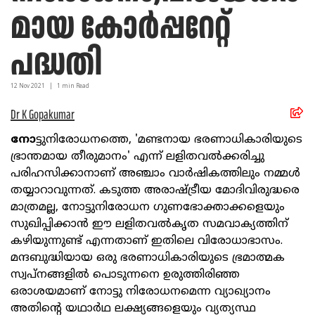
മായ കോര്‍പ്പറേറ്റ്
പദ്ധതി
12 Nov
2021
|
1
min Read
Dr K Gopakumar
നോ
ട്ടുനിരോധനത്തെ, 'മണ്ടനായ ഭരണാധികാരിയുടെ
ഭ്രാന്തമായ തീരുമാനം' എന്ന് ലളിതവൽക്കരിച്ചു
പരിഹസിക്കാനാണ് അഞ്ചാം വാർഷികത്തിലും നമ്മൾ
തയ്യാറാവുന്നത്. കടുത്ത അരാഷ്ട്രീയ മോദിവിരുദ്ധരെ
മാത്രമല്ല, നോട്ടുനിരോധന ഗുണഭോക്താക്കളെയും
സുഖിപ്പിക്കാൻ ഈ ലളിതവൽകൃത സമവാക്യത്തിന്
കഴിയുന്നുണ്ട് എന്നതാണ് ഇതിലെ വിരോധാഭാസം.
മന്ദബുദ്ധിയായ ഒരു ഭരണാധികാരിയുടെ ഭ്രമാത്മക
സ്വപ്നങ്ങളിൽ പൊടുന്നനെ ഉരുത്തിരിഞ്ഞ
ഒരാശയമാണ് നോട്ടു നിരോധനമെന്ന വ്യാഖ്യാനം
അതിന്റെ യഥാർഥ ലക്ഷ്യങ്ങളെയും വ്യത്യസ്ഥ