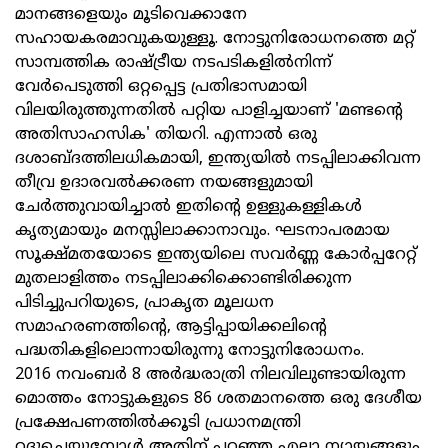
മാനങ്ങളെയും മൂടിവെക്കാനേ
സഹായകരമാവുകയുള്ളൂ. നോട്ടുനിരോധനത്തെ മറ്റ്
സാമ്പത്തിക രാഷ്ട്രീയ നടപടികളിൽനിന്ന്
വേർപെടുത്തി ഒറ്റപ്പെട്ട പ്രതിഭാസമായി
വിലയിരുത്തുന്നതിൽ പറ്റിയ പാളിച്ചയാണ് 'മണ്ടന്റെ
അതിസാഹസിക' തിയറി. എന്നാൽ ഒരു
ദശാബ്ദത്തിലധികമായി, ഇന്ത്യയിൽ നടപ്പിലാക്കിവന്ന
തീവ്ര ഉദാരവൽക്കരണ നയങ്ങളുമായി
ചേർത്തുവായിച്ചാൽ ഇതിന്റെ ഉള്ളുകള്ളികൾ
കൃത്യമായും മനസ്സിലാക്കാനാവും. ഘടനാപരമായ
സൂക്ഷ്മതയോടെ ഇന്ത്യയിലെ സവർണ്ണ കോർപ്പറേറ്റ്
മുതലാളിത്തം നടപ്പിലാക്കിക്കൊണ്ടിരിക്കുന്ന
പിടിച്ചുപറിയുടെ, പ്രാകൃത മൂലധന
സമാഹരണത്തിന്റെ, ആട്ടിപ്പായിക്കലിന്റെ
പദ്ധതികളിലൊന്നായിരുന്നു നോട്ടുനിരോധനം.
2016 നവംബർ 8 അർദ്ധരാത്രി നിലവിലുണ്ടായിരുന്ന
മൊത്തം നോട്ടുകളുടെ 86 ശതമാനത്തെ ഒരു ദേശീയ
പ്രക്ഷേപണത്തിൽക്കൂടി പ്രധാനമന്ത്രി
റദ്ദുചെയ്യുമ്പോൾ അതിന് പറഞ്ഞ എല്ലാ ന്യായങ്ങളും