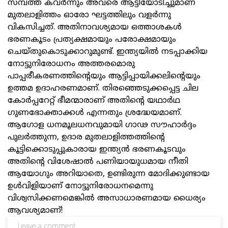
സമ്പത്ത് കവർന്നും അവരെ ആട്ടിയോടിച്ചുമാണ്
മുതലാളിത്തം ഓരോ ഘട്ടത്തിലും വളർന്നു
വികസിച്ചത്. അതിനാവശ്യമായ ഒത്താശകൾ
ഭരണകൂടം പ്രത്യക്ഷമായും പരോക്ഷമായും
ചെയ്തുകൊടുക്കാറുമുണ്ട്. ഇന്ത്യയിൽ നടപ്പാക്കിയ
നോട്ടുനിരോധനം അത്തരമൊരു
പാപ്പരീകരണത്തിന്റെയും ആട്ടിപ്പായിക്കലിന്റെയും
ഉത്തമ ഉദാഹരണമാണ്. തിരഞ്ഞെടുക്കപ്പെട്ട ചില
കോർപ്പറേറ്റ് ഭീമന്മാരാണ് അതിന്റെ യഥാർഥ
ഗുണഭോക്താക്കൾ എന്നതും ശ്രദ്ധേയമാണ്.
ആഗോള ധനമൂലധനവുമായി ഗാഢ സൗഹാർദ്ദം
പുലർത്തുന്ന, ഉദാര മുതലാളിത്തത്തിന്റെ
കൂട്ടിക്കൊടുപ്പുകാരായ ഇന്ത്യൻ ഭരണകൂടവും
അതിന്റെ വിശേഷാൽ പണിയായുധമായ നീതി
ആയോഗും അറിയാതെ, ഉണ്ടിരുന്ന മോദിക്കുണ്ടായ
ഉൾവിളിയാണ് നോട്ടുനിരോധനമെന്നു
വിശ്വസിക്കണമെങ്കിൽ അസാധാരണമായ ധൈര്യം
ആവശ്യമാണ്!
Leave a comment