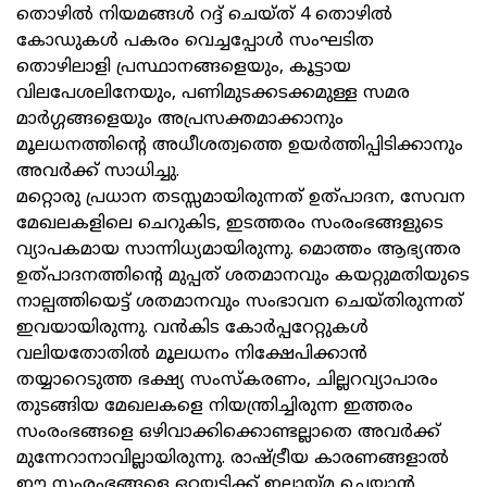
തൊഴിൽ നിയമങ്ങൾ റദ്ദ് ചെയ്ത് 4 തൊഴിൽ
കോഡുകൾ പകരം വെച്ചപ്പോൾ സംഘടിത
തൊഴിലാളി പ്രസ്ഥാനങ്ങളെയും, കൂട്ടായ
വിലപേശലിനേയും, പണിമുടക്കടക്കമുള്ള സമര
മാർഗ്ഗങ്ങളെയും അപ്രസക്തമാക്കാനും
മൂലധനത്തിന്റെ അധീശത്വത്തെ ഉയർത്തിപ്പിടിക്കാനും
അവർക്ക് സാധിച്ചു.
മറ്റൊരു പ്രധാന തടസ്സമായിരുന്നത് ഉത്പാദന, സേവന
മേഖലകളിലെ ചെറുകിട, ഇടത്തരം സംരംഭങ്ങളുടെ
വ്യാപകമായ സാന്നിധ്യമായിരുന്നു. മൊത്തം ആഭ്യന്തര
ഉത്പാദനത്തിന്റെ മുപ്പത് ശതമാനവും കയറ്റുമതിയുടെ
നാല്പത്തിയെട്ട് ശതമാനവും സംഭാവന ചെയ്തിരുന്നത്
ഇവയായിരുന്നു. വൻകിട കോർപ്പറേറ്റുകൾ
വലിയതോതിൽ മൂലധനം നിക്ഷേപിക്കാൻ
തയ്യാറെടുത്ത ഭക്ഷ്യ സംസ്കരണം, ചില്ലറവ്യാപാരം
തുടങ്ങിയ മേഖലകളെ നിയന്ത്രിച്ചിരുന്ന ഇത്തരം
സംരംഭങ്ങളെ ഒഴിവാക്കിക്കൊണ്ടല്ലാതെ അവർക്ക്
മുന്നേറാനാവില്ലായിരുന്നു. രാഷ്ട്രീയ കാരണങ്ങളാൽ
ഈ സംരംഭങ്ങളെ ഒറ്റയടിക്ക് ഇല്ലായ്‌മ ചെയ്യാൻ