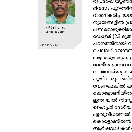
രൂപരേഖ യൂണിവേഴ്‌
ദിവസം പുറത്തിറ
വിശദീകരിച്ച യു
ന്യായങ്ങളില്‍ പ
K P Sethunath
പണമൊഴുക്കിനെ ക
Editor in Chief
ഡോളര്‍ (2.3 മുതല
പഠനത്തിനായി വി
9 January
2023
ചെലവഴിക്കുന്ന
അത്രയും തുക ഇന്ത
ദേശീയ പ്രസ്ഥാന
നവ്‌റോജിയുടെ ക
പുതിയ രൂപത്തിലു
വേണമെങ്കില്‍ പ
കൊളോണിയില്‍ ഭ
ഇന്ത്യയില്‍ നിന്
ഹൈപ്പര്‍ ദേശ
ഏതുവിധത്തില്‍ 
കൊളോണിയല്‍ ചൂ
ആര്‍ഷവാദികള്‍ക്