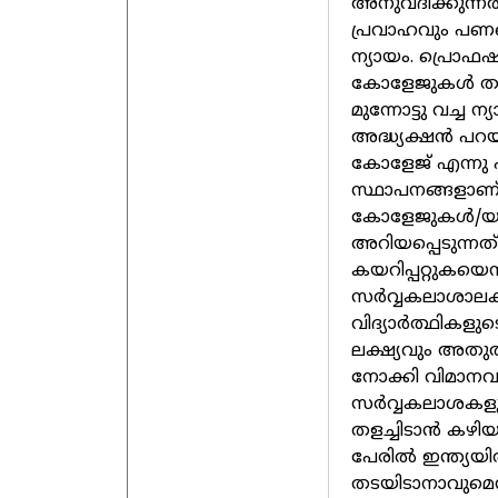
അനുവദിക്കുന്നതി
പ്രവാഹവും പണമൊ
ന്യായം. പ്രൊഫഷണ
കോളേജുകള്‍ തുടങ
മുന്നോട്ടു വച്ച ന
അദ്ധ്യക്ഷന്‍ പറയ
കോളേജ്‌ എന്നു പ
സ്ഥാപനങ്ങളാണ്‌
കോളേജുകള്‍/യൂണ
അറിയപ്പെടുന്നത
കയറിപ്പറ്റുകയെന
സര്‍വ്വകലാശാലക
വിദ്യാര്‍ത്ഥിക
ലക്ഷ്യവും അതു
നോക്കി വിമാനവു
സര്‍വ്വകലാശകളു
തളച്ചിടാന്‍ കഴി
പേരില്‍ ഇന്ത്യയ
തടയിടാനാവുമെന്ന