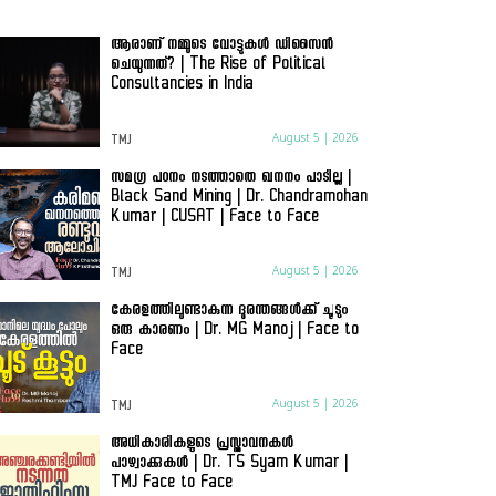
ആരാണ് നമ്മുടെ വോട്ടുകൾ ഡിസൈൻ
ചെയുന്നത്? | The Rise of Political
Consultancies in India
August 5 | 2026
TMJ
സമഗ്ര പഠനം നടത്താതെ ഖനനം പാടില്ല |
Black Sand Mining | Dr. Chandramohan
Kumar | CUSAT | Face to Face
August 5 | 2026
TMJ
കേരളത്തിലുണ്ടാകുന്ന ദുരന്തങ്ങൾക്ക് ചൂടും
ഒരു കാരണം | Dr. MG Manoj | Face to
Face
August 5 | 2026
TMJ
അധികാരികളുടെ പ്രസ്താവനകൾ
പാഴ്വാക്കുകൾ | Dr. TS Syam Kumar |
TMJ Face to Face