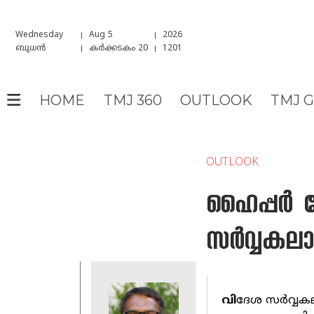
Wednesday
Aug 5
2026
ബുധൻ
കർക്കടകം 20
1201
HOME
TMJ 360
OUTLOOK
TMJ 
OUTLOOK
ഹൈപ്പര്‍
സര്‍വ്വകല
വി
ദേശ സര്‍വ്വകലാ