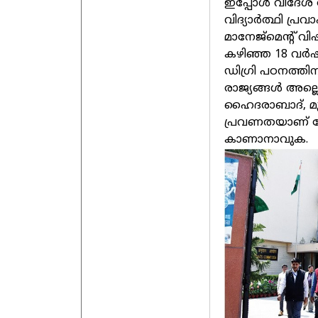
ഇപ്പോള്‍ വിദേശ 
വിദ്യാര്‍ത്ഥി പ
മാനേജ്‌മെന്റ്‌‌ 
കഴിഞ്ഞ 18 വര്‍ഷ
ഡിഗ്രി പഠനത്തിന
രാജ്യങ്ങള്‍ അല്ല
ഹൈദരാബാദ്‌, മു
പ്രവണതയാണ്‌ കേ
കാണാനാവുക.