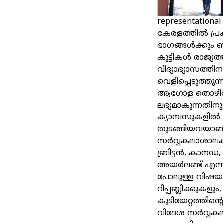
representational 
കേരളത്തില്‍ പ്ര
ഭാഗങ്ങള്‍ക്കും
കുട്ടികള്‍ രാജ്യ
വിദ്യാഭ്യാസത്തി
വെളിപ്പെടുത്തുന
ആഗോള തൊഴില്‍ വ
ലഭ്യമാകുന്നതിനു
ക്യാമ്പസുകളില
തുടങ്ങിയവയാണ്‌ 
സര്‍വ്വകലാശാലക
ബ്രിട്ടന്‍, കാനഡ
അയര്‍ലണ്ട്‌ എന്
പോലുള്ള വിഷയങ
റിപ്പബ്ലിക്കുകളും
കുടിയേറ്റത്തിന്റെ
വിദേശ സര്‍വ്വകല