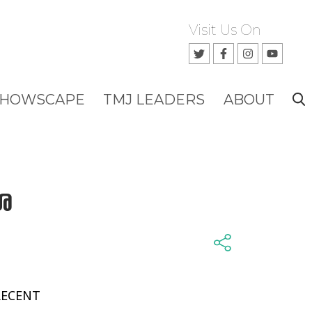
Visit Us On
SHOWSCAPE
TMJ LEADERS
ABOUT
ശ
RECENT