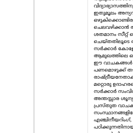
വിദ്യാഭ്യാസത്തി
ഇതുമൂലം അന്യസം
ഒഴുകിക്കൊണ്ടിര
ചെലവഴിക്കാന്‍
ശതമാനം സീറ്റ്‌ മ
ചെയ്‌തതിലൂടെ രണ
സര്‍ക്കാര്‍ കോളേ
ആമുഖത്തിലെ ഒരു
ഈ വാചകങ്ങള്‍ വാ
പണമൊഴുക്ക്‌ ത
രാഷ്ട്രീയനേതാക്
മറ്റൊരു ഉദാഹര
സര്‍ക്കാര്‍ സ
അന്തസ്സാര ശൂന്
പ്രസ്‌തുത വാചകങ്
സംസ്ഥാനങ്ങളിലേക്
എഞ്ചിനീയറിംഗ്‌, 
പഠിക്കുന്നതിനായ