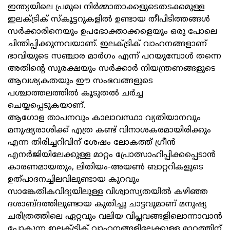
ഇന്ത്യയിലെ പ്രമുഖ നിര്‍മ്മാതാക്കളുടെതടക്കമുള്ള
ഇലക്ട്രിക്‌ സ്കൂട്ടറുകളിൽ ഉണ്ടായ തീപിടിത്തങ്ങള്‍
സർക്കാരിനെയും ഉപഭോക്താക്കളെയും ഒരു പോലെ
ചിന്തിപ്പിക്കുന്നവയാണ്. ഇലക്ട്രിക്‌ വാഹനങ്ങളാണ്
ഭാവിയുടെ സഞ്ചാര മാർഗം എന്ന് പറയുമ്പോൾ തന്നെ
അതിന്റെ സുരക്ഷയും സര്‍ക്കാര്‍ നിയന്ത്രണങ്ങളുടെ
ആവശ്യകതയും ഈ സംഭവങ്ങളുടെ
പശ്ചാത്തലത്തിൽ കൂടുതൽ ചർച്ച
ചെയ്യപ്പെടുകയാണ്.
ആഗോള താപനവും കാലാവസ്ഥാ വ്യതിയാനവും
മനുഷ്യരാശിക്ക് എത്ര കണ്ട് വിനാശകരമായിരിക്കും
എന്ന തിരിച്ചറിവിന് ശേഷം ലോകത്ത് ഗ്രീന്‍
എനർജിയിലേക്കുള്ള മാറ്റം പ്രോത്സാഹിപ്പിക്കപ്പെടാൻ
കാരണമായതും, ലിതിയം-അയണ്‍ ബാറ്ററികളുടെ
ഉത്പാദനച്ചിലവിലുണ്ടായ കുറവും
സാങ്കേതികവിദ്യയിലുള്ള വിശ്വാസ്യതയില്‍ കഴിഞ്ഞ
ദശാബ്ദത്തിലുണ്ടായ കുതിച്ചു ചാട്ടവുമാണ് മനുഷ്യ
ചരിത്രത്തിലെ ഏറ്റവും വലിയ വിപ്ലവങ്ങളിലൊന്നാവാന്‍
പോകുന്ന ഇലക്ട്രിക്‌ വാഹനങ്ങളിലേക്കുള്ള മാറ്റത്തിന്