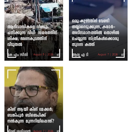
ഒരു കുഞ്ഞിന് വേണ്ടി
ആദിവാസികളെ വീണ്ടും
തയ്യാറെടുക്കുന്ന, കരാർ-
ചതിക്കുന്ന വിധി: സമരത്തിന്
അടിസ്ഥാനത്തിൽ തൊഴിൽ
ശിക്ഷ, ഭരണകൂടത്തിന്
ചെയ്യുന്ന സ്ത്രീകൾക്കൊരു
വിടുതൽ
തുറന്ന കത്ത്
കെ എം സീതി
ആര്യ എ ടി
August 9 | 2026
August 7 | 2026
കിങ് ആയി കിങ് മേക്കർ;
ബങ്കിപൂർ ബിജെപിക്ക്
നൽകുന്ന മുന്നറിയിപ്പെന്ത്?
ധീരജ് ശശിധരൻ
August 7 | 2026