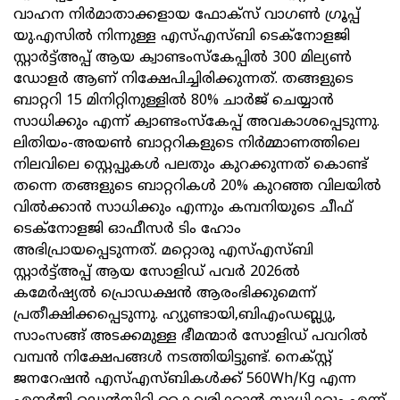
വാഹന നിര്‍മാതാക്കളായ ഫോക്സ് വാഗണ്‍ ഗ്രൂപ്പ്‌
യു.എസില്‍ നിന്നുള്ള എസ്എസ്ബി ടെക്നോളജി
സ്റ്റാര്‍ട്ട്‌അപ്പ് ആയ ക്വാണ്ടംസ്കേപ്പില്‍ 300 മില്യൺ
ഡോളർ ആണ് നിക്ഷേപിച്ചിരിക്കുന്നത്. തങ്ങളുടെ
ബാറ്ററി 15 മിനിറ്റിനുള്ളിൽ 80% ചാർജ് ചെയ്യാൻ
സാധിക്കും എന്ന് ക്വാണ്ടംസ്കേപ്പ് അവകാശപ്പെടുന്നു.
ലിതിയം-അയൺ ബാറ്ററികളുടെ നിര്‍മ്മാണത്തിലെ
നിലവിലെ സ്റ്റെപ്പുകള്‍ പലതും കുറക്കുന്നത് കൊണ്ട്
തന്നെ തങ്ങളുടെ ബാറ്ററികൾ 20% കുറഞ്ഞ വിലയിൽ
വിൽക്കാൻ സാധിക്കും എന്നും കമ്പനിയുടെ ചീഫ്
ടെക്നോളജി ഓഫീസർ ടിം ഹോം
അഭിപ്രായപ്പെടുന്നത്. മറ്റൊരു എസ്എസ്ബി
സ്റ്റാര്‍ട്ട്‌അപ്പ് ആയ സോളിഡ് പവര്‍ 2026ൽ
കമേര്‍ഷ്യല്‍ പ്രൊഡക്ഷൻ ആരംഭിക്കുമെന്ന്
പ്രതീക്ഷിക്കപ്പെടുന്നു. ഹ്യുണ്ടായി,ബിഎംഡബ്ല്യു,
സാംസങ്ങ് അടക്കമുള്ള ഭീമന്മാർ സോളിഡ് പവറിൽ
വമ്പൻ നിക്ഷേപങ്ങള്‍ നടത്തിയിട്ടുണ്ട്. നെക്സ്റ്റ്
ജനറേഷൻ എസ്എസ്ബികൾക്ക് 560Wh/Kg എന്ന