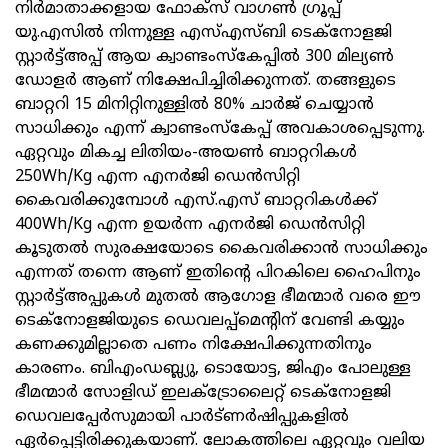
നിര്‍മാതാക്കളായ ഫോക്സ് വാഗണ്‍ ഗ്രൂപ്പ്‌
യു.എസില്‍ നിന്നുള്ള എസ്എസ്ബി ടെക്നോളജി
സ്റ്റാര്‍ട്ട്‌അപ്പ് ആയ ക്വാണ്ടംസ്കേപ്പില്‍ 300 മില്യൺ
ഡോളർ ആണ് നിക്ഷേപിച്ചിരിക്കുന്നത്. തങ്ങളുടെ
ബാറ്ററി 15 മിനിറ്റിനുള്ളിൽ 80% ചാർജ് ചെയ്യാൻ
സാധിക്കും എന്ന് ക്വാണ്ടംസ്കേപ്പ് അവകാശപ്പെടുന്നു.
ഏറ്റവും മികച്ച ലിതിയം-അയൺ ബാറ്ററികൾ
250Wh/Kg എന്ന എനർജി ഡെന്‍സിറ്റി
കൈവരിക്കുമ്പോള്‍ എസ്.എസ് ബാറ്ററികള്‍ക്ക്
400Wh/Kg എന്ന ഉയര്‍ന്ന എനർജി ഡെന്‍സിറ്റി
കൂടുതല്‍ സുരക്ഷയോടെ കൈവരിക്കാന്‍ സാധിക്കും
എന്നത് തന്നെ ആണ് ഇതിന്റെ പിറകിലെ ഹൈപിനും
സ്റ്റാര്‍ട്ട്‌അപ്പുകള്‍ മുതൽ ആഗോള ഭീമന്മാർ വരെ ഈ
ടെക്‌നോളജിയുടെ ഡെവലപ്പ്മെന്റിന് വേണ്ടി കയ്യും
കണക്കുമില്ലാതെ പണം നിക്ഷേപിക്കുന്നതിനും
കാരണം. ബിഎംഡബ്ല്യു, ടൊയോട്ട, ജിഎം പോലുള്ള
ഭീമന്മാര്‍ സോളിഡ് ഇലക്ട്രോലൈറ്റ് ടെക്നോളജി
ഡെവലപ്പേര്‍സുമായി പാർട്ണർഷിപ്പുകളിൽ
ഏര്‍പ്പെട്ടിരിക്കുകയാണ്. ലോകത്തിലെ ഏറ്റവും വലിയ