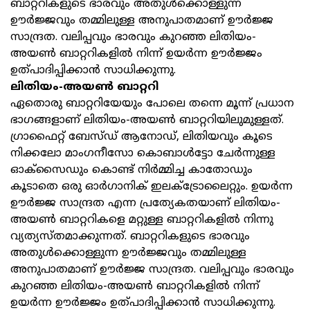
ബാറ്ററികളുടെ ഭാരവും അതുള്‍ക്കൊള്ളുന്ന
ഊര്‍ജ്ജവും തമ്മിലുള്ള അനുപാതമാണ് ഊര്‍ജ്ജ
സാന്ദ്രത. വലിപ്പവും ഭാരവും കുറഞ്ഞ ലിതിയം-
അയൺ ബാറ്ററികളില്‍ നിന്ന് ഉയര്‍ന്ന ഊര്‍ജ്ജം
ഉത്പാദിപ്പിക്കാന്‍ സാധിക്കുന്നു.
ലിതിയം-അയൺ ബാറ്ററി
ഏതൊരു ബാറ്ററിയേയും പോലെ തന്നെ മൂന്ന് പ്രധാന
ഭാഗങ്ങളാണ് ലിതിയം-അയൺ ബാറ്ററിയിലുമുള്ളത്.
ഗ്രാഫൈറ്റ് ബേസ്ഡ് ആനോഡ്, ലിതിയവും കൂടെ
നിക്കലോ മാംഗനീസോ കൊബാള്‍ട്ടോ ചേര്‍ന്നുള്ള
ഓക്സൈഡും കൊണ്ട് നിര്‍മ്മിച്ച കാതോഡും
കൂടാതെ ഒരു ഓര്‍ഗാനിക് ഇലക്ട്രോലൈറ്റും. ഉയര്‍ന്ന
ഊര്‍ജ്ജ സാന്ദ്രത എന്ന പ്രത്യേകതയാണ് ലിതിയം-
അയൺ ബാറ്ററികളെ മറ്റുള്ള ബാറ്ററികളിൽ നിന്നു
വ്യത്യസ്തമാക്കുന്നത്. ബാറ്ററികളുടെ ഭാരവും
അതുള്‍ക്കൊള്ളുന്ന ഊര്‍ജ്ജവും തമ്മിലുള്ള
അനുപാതമാണ് ഊര്‍ജ്ജ സാന്ദ്രത. വലിപ്പവും ഭാരവും
കുറഞ്ഞ ലിതിയം-അയൺ ബാറ്ററികളില്‍ നിന്ന്
ഉയര്‍ന്ന ഊര്‍ജ്ജം ഉത്പാദിപ്പിക്കാന്‍ സാധിക്കുന്നു.