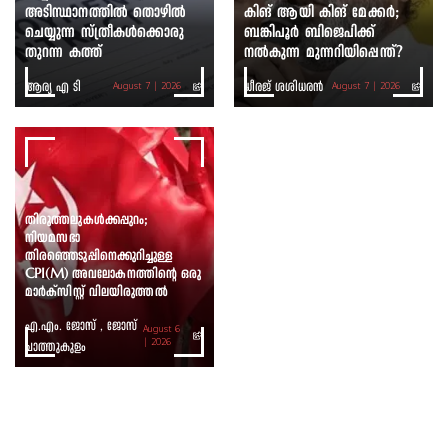
അടിസ്ഥാനത്തിൽ തൊഴിൽ
കിങ് ആയി കിങ് മേക്കർ;
ചെയ്യുന്ന സ്ത്രീകൾക്കൊരു
ബങ്കിപൂർ ബിജെപിക്ക്
തുറന്ന കത്ത്
നൽകുന്ന മുന്നറിയിപ്പെന്ത്?
ആര്യ എ ടി
ധീരജ് ശശിധരൻ
August 7 | 2026
August 7 | 2026
തിരുത്തലുകൾക്കപ്പുറം;
നിയമസഭാ
തിരഞ്ഞെടുപ്പിനെക്കുറിച്ചുള്ള
CPI(M) അവലോകനത്തിന്റെ ഒരു
മാർക്സിസ്റ്റ് വിലയിരുത്തൽ
എ.എം. ജോസ് , ജോസ്
August 6
ചാത്തുകുളം
| 2026