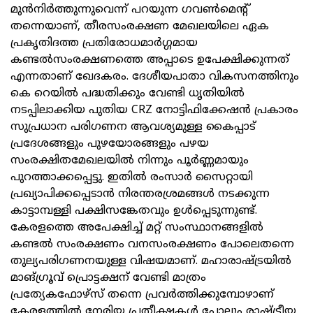
മുന്‍നിര്‍ത്തുന്നുവെന്ന് പറയുന്ന ഗവണ്‍മെന്റ്
തന്നെയാണ്, തീരസംരക്ഷണ മേഖലയിലെ ഏക
പ്രകൃതിദത്ത പ്രതിരോധമാര്‍ഗ്ഗമായ
കണ്ടല്‍സംരക്ഷണത്തെ അപ്പാടെ ഉപേക്ഷിക്കുന്നത്
എന്നതാണ് ഖേദകരം. ദേശീയപാതാ വികസനത്തിനും
കെ റെയില്‍ പദ്ധതിക്കും വേണ്ടി ധൃതിയില്‍
നടപ്പിലാക്കിയ പുതിയ CRZ നോട്ടിഫിക്കേഷന്‍ പ്രകാരം
സുപ്രധാന പരിഗണന ആവശ്യമുള്ള കൈപ്പാട്
പ്രദേശങ്ങളും പുഴയോരങ്ങളും പഴയ
സംരക്ഷിതമേഖലയില്‍ നിന്നും പൂര്‍ണ്ണമായും
പുറത്താക്കപ്പെട്ടു. ഇതില്‍ രംസാര്‍ സൈറ്റായി
പ്രഖ്യാപിക്കപ്പെടാന്‍ നിരന്തരശ്രമങ്ങള്‍ നടക്കുന്ന
കാട്ടാമ്പള്ളി പക്ഷിസങ്കേതവും ഉള്‍പ്പെടുന്നുണ്ട്.
കേരളത്തെ അപേക്ഷിച്ച് മറ്റ് സംസ്ഥാനങ്ങളില്‍
കണ്ടല്‍ സംരക്ഷണം വനസംരക്ഷണം പോലെതന്നെ
തുല്യപരിഗണനയുള്ള വിഷയമാണ്. മഹാരാഷ്ട്രയില്‍
മാങ്ഗ്രൂവ് പ്രൊട്ടക്ഷന് വേണ്ടി മാത്രം
പ്രത്യേകഫോഴ്സ് തന്നെ പ്രവര്‍ത്തിക്കുമ്പോഴാണ്
കേരളത്തില്‍ നേരിയ പ്രതീക്ഷകള്‍ പോലും രാഷ്ട്രീയ