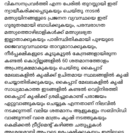
വികസനപ്രവര്‍ത്തി എന്ന പേരില്‍ തുറസ്സായി ഇത്
ന്യായീകരിക്കപ്പെടുകയും ചെയ്തു. നാടന്‍
മത്സ്യയിനങ്ങളുടെ പ്രജനന വ്യവസ്ഥയെ ഇത്
ഗുരുതരമായി ബാധിക്കുകയും, പരമ്പരാഗത
മത്സ്യത്തൊഴിലാളികള്‍ക്ക് മത്സ്യലഭ്യത
ഇല്ലാതാക്കുകയും പാരിസ്ഥിതികമായി പുഴയുടെ
ജൈവവ്യവസ്ഥയെ താറുമാറാക്കുകയും,
നീര്‍പ്പക്ഷികളുടെ കൂടുകൂട്ടല്‍ കേന്ദ്രങ്ങളായിരുന്ന
കണ്ടല്‍ കൊറ്റില്ലങ്ങളില്‍ 60 ശതമാനത്തോളം
അപ്രത്യക്ഷമാകുകയും ചെയ്തു. കൈപ്പാട്
മേഖലകളില്‍ കൃഷിക്ക് ഉചിതമായ സ്ഥലങ്ങളില്‍ കൃഷി
ചെയ്യാതിരിക്കുകയും, കൈപ്പാട് മേഖലകളില്‍ കൃഷി
സാധ്യമാകാത്ത ഇടങ്ങളില്‍ കണ്ടല്‍ വെട്ടിനിരത്തി
കൈപ്പാട് കൃഷിക്ക് ശ്രമിച്ചുകൊണ്ട് പരാജയം
ഏറ്റുവാങ്ങുകയും ചെയ്യുക എന്നതാണ് നിലവില്‍
നടക്കുന്നത്. വലിയ ശതമാനം ആളുകളും സബ്സിഡി
വാങ്ങുന്നത് വരെ മാത്രം കൃഷി നടത്തുകയും
കെമിക്കല്‍ ട്രീറ്റ്മെന്റ് കഴിഞ്ഞ ചതുപ്പുകള്‍
അശ്രദ്ധമായി അപ്പാടെ ഉപേക്ഷിക്കുകയും ഇതിലൂടെ