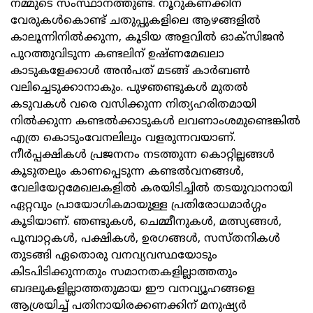
നമ്മുടെ സംസ്ഥാനത്തുണ്ട്. നൂറുകണക്കിന്
വേരുകൾകൊണ്ട് ചതുപ്പുകളിലെ ആഴങ്ങളിൽ
കാലൂന്നിനിൽക്കുന്ന, കൂടിയ അളവിൽ ഓക്സിജൻ
പുറത്തുവിടുന്ന കണ്ടലിന് ഉഷ്ണമേഖലാ
കാടുകളേക്കാൾ അൻപത് മടങ്ങ് കാർബൺ
വലിച്ചെടുക്കാനാകും. പുഴഞണ്ടുകൾ മുതൽ
കടുവകൾ വരെ വസിക്കുന്ന നിത്യഹരിതമായി
നിൽക്കുന്ന കണ്ടൽക്കാടുകൾ ലവണാംശമുണ്ടെങ്കിൽ
എത്ര കൊടുംവേനലിലും വളരുന്നവയാണ്.
നീര്‍പ്പക്ഷികള്‍ പ്രജനനം നടത്തുന്ന കൊറ്റില്ലങ്ങള്‍
കൂടുതലും കാണപ്പെടുന്ന കണ്ടല്‍വനങ്ങള്‍,
വേലിയേറ്റമേഖലകളില്‍ കരയിടിച്ചില്‍ തടയുവാനായി
ഏറ്റവും പ്രായോഗികമായുള്ള പ്രതിരോധമാര്‍ഗ്ഗം
കൂടിയാണ്. ഞണ്ടുകള്‍, ചെമ്മീനുകള്‍, മത്സ്യങ്ങള്‍,
പൂമ്പാറ്റകള്‍, പക്ഷികള്‍, ഉരഗങ്ങള്‍, സസ്തനികള്‍
തുടങ്ങി ഏതൊരു വനവ്യവസ്ഥയോടും
കിടപിടിക്കുന്നതും സമാനതകളില്ലാത്തതും
ബദലുകളില്ലാത്തതുമായ ഈ വനവ്യൂഹങ്ങളെ
ആശ്രയിച്ച് പതിനായിരക്കണക്കിന് മനുഷ്യര്‍