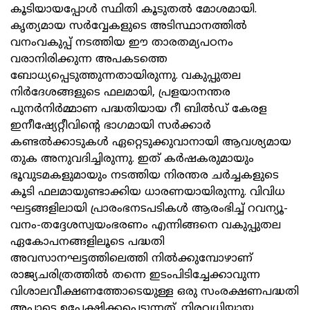
കൂടിയായപ്പോള്‍ സ്ഥിതി കൂടുതല്‍ മോശമായി.
കൃത്യമായ സര്‍വ്വേകളുടെ അടിസ്ഥാനത്തില്‍
വനംവകുപ്പ് നടത്തിയ ഈ താരതമ്യപഠനം
വരാനിരിക്കുന്ന അപകടത്തെ
ബോധ്യപ്പെടുത്തുന്നതായിരുന്നു. വകുപ്പുതല
നിര്‍ദേശങ്ങളുടെ ഫലമായി, പ്രളയാനന്തര
പുനര്‍നിര്‍മ്മാണ പദ്ധതിയായ റീ ബില്‍ഡ് കേരള
ഇനീഷ്യേറ്റീവിന്റെ ഭാഗമായി സര്‍ക്കാര്‍
കണ്ടല്‍ക്കാടുകള്‍ ഏറ്റെടുക്കുവാനായി ആവശ്യമായ
തുക അനുവദിച്ചിരുന്നു. ഇത് കര്‍ഷകരുമായും
ഭൂവുടമകളുമായും നടത്തിയ നിരന്തര ചര്‍ച്ചകളുടെ
കൂടി ഫലമായുണ്ടാക്കിയ ധാരണയായിരുന്നു. വിവിധ
ഘട്ടങ്ങളിലായി പ്രാരംഭനടപടികള്‍ ആരംഭിച്ച് റവന്യൂ-
വനം-തദ്ദേശസ്വയംഭരണം എന്നിങ്ങനെ വകുപ്പുതല
ഏകോപനങ്ങളിലൂടെ പദ്ധതി
അവസാനഘട്ടത്തിലെത്തി നില്‍ക്കുമ്പോഴാണ്
രാജ്യചരിത്രത്തില്‍ തന്നെ ഇടംപിടിച്ചേക്കാവുന്ന
വിശാലവീക്ഷണത്തോടെയുള്ള ഒരു സംരക്ഷണപദ്ധതി
അപ്പാടെ ഉപേക്ഷിക്കപ്പെടുന്നത്. നിരവധിയായ