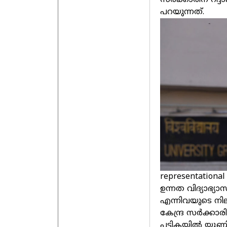
സര്‍ക്കാരിന് റദ
പറയുന്നത്.
representational
ഉന്നത വിദ്യാഭ്
എന്നിവയുടെ നി
കേന്ദ്ര സര്‍ക്ക
പട്ടികയില്‍ യൂണി