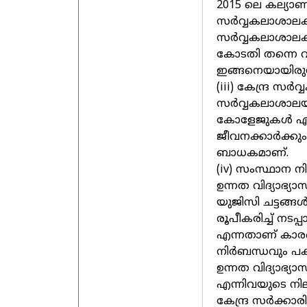
2015 ലെ കല്യാണി
സര്‍വ്വകലാശാലക
സര്‍വ്വകലാശാലകള്
കോടതി തന്നെ വി
ഇങ്ങനെയായിരുന്
(iii) കേന്ദ്ര സ
സര്‍വ്വകലാശാലയ്
കോളേജുകള്‍ എന്
ജീവനക്കാര്‍ക്കു
ബാധകമാണ്.
(iv) സംസ്ഥാന നി
ഉന്നത വിദ്യാഭ്യ
യുജിസി ചട്ടങ്ങള
രൂപീകരിച്ച് നടപ്പ
എന്നതാണ് കാരണം
നിര്‍ബന്ധവും പ
ഉന്നത വിദ്യാഭ്
എന്നിവയുടെ നി
കേന്ദ്ര സര്‍ക്ക