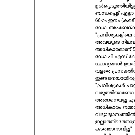
ഉള്‍പ്പെടുത്തിയ
ബന്ധപ്പെട്ട് എല്ല
66-ാം ഇനം (കരട
ഡോ. അംബേദ്കർ
"പ്രവിശ്യകളില
അവയുടെ നിലവാരം
അധികാരമാണ് 57A 
ഡോ പി എസ് ദേശ്
ചോദ്യങ്ങള്‍ ഉയ
വളരെ പ്രസക്തിയ
ഇങ്ങനെയായിരുന്
"പ്രവിശ്യകള്‍ പാ
വരുത്തിയാണോ നമ
അങ്ങനെയല്ല എന
അധികാരം നമ്മള്
വിദ്യാഭ്യാസത്തില്
ഇല്ലാത്തിടത്തോള
കടത്താനാവില്ല"