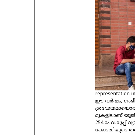
representation im
ഈ വര്‍ഷം, ഗംഭീര
ശ്രദ്ധേയമായൊര
മുകളിലാണ് യുജ
254-ാം വകുപ്പ് വ്
കോടതിയുടെ തന്ന