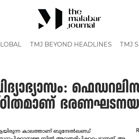
GLOBAL
TMJ BEYOND HEADLINES
TMJ 
ിദ്യാഭ്യാസം: ഫെഡറലിസ
ഠിതമാണ് ഭരണഘടനയു
ആയിരുന്ന കാലത്താണ് ബുന്ദേൽഖണ്ഡ്