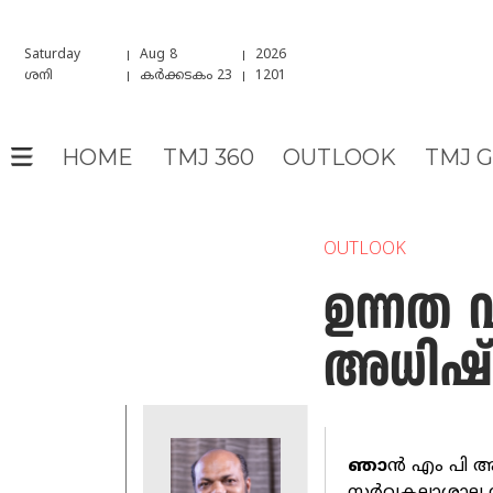
Saturday
Aug 8
2026
ശനി
കർക്കടകം 23
1201
HOME
TMJ 360
OUTLOOK
TMJ 
OUTLOOK
ഉന്നത വ
അധിഷ്
ഞാ
ന്‍ എം പി 