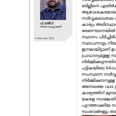
സര്‍വ്വകലാശാല സ
ബില്ലിനെ എതിര്
ആവേശകരമായ അനു
സര്‍വ്വകലാശാല സ
പി രാജീവ്‌
കാര്യം അടിസ്ഥാനമാ
നിയമ വകുപ്പ് മന്ത്രി
ഭരണഘടനയില്‍ (ഏ
സ്ഥാനം പിടിച്ചിര
6 December
2022
സ്ഥാപനവും നിയന
ഇനമായിട്ടാണ് ഉള്
പ്രാധാന്യമുള്ള 
നിര്‍മ്മിക്കുന്ന
പട്ടികയിലെ 64-ാം 
സംസ്ഥാന സര്‍വ്
നിര്‍മ്മിക്കാനുള
അന്നത്തെ വാദ പ്
കാര്യത്തിന് മുമ്
കേരള സാങ്കേത
പുറത്താക്കിയ സു
സംഭവങ്ങളും തന