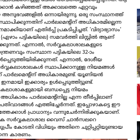
്ഥാപിക്കാനുള്ള ബില്‍ അവതരിപ്പിക്കപ്പെടുന്നത്. ആ
‍ക്കാന്‍ കഴിഞ്ഞത് അക്കാലത്തെ ഏറ്റവും
ഭവങ്ങളില്‍ ഒന്നായിരുന്നു. ഒരു സംസ്ഥാനത്ത്
്ഥാപിക്കുന്നതിന് പാര്‍ലമെന്റിന് അധികാരമില്ലെന്ന
ക്കിയാണ് എതിര്‍പ്പ് പ്രകടിപ്പിച്ചത്. 'വിദ്യാഭ്യാസം'
ഴാം പട്ടികയിലെ) സമവര്‍ത്തി ലിസ്റ്റില്‍ ആണ്
ിക്കുന്നത്. എന്നാല്‍, സര്‍വ്വകലാശാലകളുടെ
്ത്രണവും സംസ്ഥാന പട്ടികയിലെ 32-ാം
‍പ്പെടുത്തിയിരിക്കുന്നത്. എന്നാല്‍, ദേശീയ
സര്‍വ്വകലാശാലകള്‍ സ്ഥാപിക്കാനുള്ള നിയമങ്ങള്‍
തിന് പാര്‍ലമെന്റിന് അധികാരമുണ്ട്. യൂണിയന്‍
ഇനമായി ഇക്കാര്യം ഉള്‍പ്പെടുത്തിട്ടുണ്ട്.
വകലാശാകളുമായി ബന്ധപ്പെട്ട നിയമം
്ള അധികാരം പാര്‍ലമെന്റിനില്ല എന്ന തീര്‍പ്പിലാണ്
രതിവാദങ്ങള്‍ എത്തിച്ചേര്‍ന്നത്. ഇപ്പോഴാകട്ടെ ഈ
പത്തേക്കാള്‍ പ്രാധാന്യം വന്നുചേര്‍ന്നിരിക്കുകയാണ്.
ിക സര്‍വ്വകലാശാല വൈസ് ചാന്‍സലറെ
പ്രീം കോടതി വിധിയും അതിനെ ചുറ്റിപ്പറ്റിയുണ്ടായ
്നെ കാരണം.