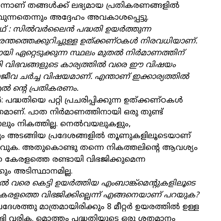
ാണ് തങ്ങള്‍ക്ക് ലഭ്യമായ പ്രതികരണങ്ങളില്‍
ാവുന്നതെന്നും അദ്ദേഹം അവകാശപ്പെട്ടു.
: സില്‍വര്‍ലൈന്‍ പദ്ധതി ഉയര്‍ത്തുന്ന
ന്തത്തെക്കുറിച്ചുള്ള ഉത്ക്കണ്ഠകള്‍ നിരവധിയാണ്.
യി ഏറ്റെടുക്കുന്ന സ്ഥലം മുതല്‍ നിര്‍മാണത്തിന്
ൃതി വിഭവങ്ങളുടെ കാര്യത്തില്‍ വരെ ഈ വിഷയം
വ ചര്‍ച്ച വിഷയമാണ്. എന്താണ് ഇക്കാര്യത്തില്‍
‍ ന്റെ പ്രതികരണം.
 പദ്ധതിയെ പറ്റി പ്രചരിപ്പിക്കുന്ന ഉത്ക്കണ്ഠകള്‍
ണ്. പാത നിര്‍മാണത്തിനായി ഒരു തുണ്ട്
ും നികത്തില്ല. നെല്‍വയലുകളും,
ങളും അടങ്ങിയ പ്രദേശങ്ങളില്‍ തൂണുകളിലൂടെയാണ്
വുക. അതുകൊണ്ടു തന്നെ നികത്തലിന്റെ ആവശ്യം
 പാത കേരളത്തെ രണ്ടായി വിഭജിക്കുമെന്ന
കും അടിസ്ഥാനമില്ല.
തില്‍ വരെ കെട്ടി ഉയര്‍ത്തിയ എംബാങ്ക്‌മെന്റുകളിലൂടെ
േരളത്തെ വിഭജിക്കില്ലെന്ന് എങ്ങനെയാണ് പറയുക?
ശത്തു മാത്രമായിരിക്കും 8 മീറ്റര്‍ ഉയരത്തില്‍ ഉള്ള
ണ്ടി വരിക. മൊത്തം പദ്ധതിയുടെ ഒരു ശതമാനം