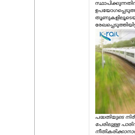
സ്ഥാപിക്കുന്നതി
ഉപയോഗപ്പെടുത്
തൂണുകളിലൂടെയാ
രേഖപ്പെടുത്തിയിട
പദ്ധതിയുടെ നിര
പേരിലുള്ള പാര
നീതികരിക്കാനാവ