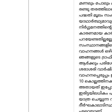
മണലും പോലും ലഭ
രണ്ടു തരത്തില
പദ്ധതി മൂലം സം
യാഥാര്‍ത്ഥ്യമാവ
നിര്‍ഗ്ഗമനത്ത
കാരണമായ കാര്‍ബണ
പറയേണ്ടതില്ലല്ല
സംസ്ഥാനങ്ങളില
വാഹനങ്ങള്‍ ഒഴിവ
ഞങ്ങളുടെ ട്രാഫി
ആര്‍ക്കും പരി
ശരാശരി വാര്‍ഷിക
വാഹനപ്പെരുപ്പം
10 കൊല്ലത്തിനക
അതായത് ഇപ്പോഴ
ഇരിട്ടയിലധികം 
യാത്ര ചെയ്യുന്ന
ദീര്‍ഘകാലാടിസ്ഥാ
ഏറെയാണ്.