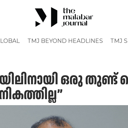
GLOBAL
TMJ BEYOND HEADLINES
TMJ 
യിലിനായി ഒരു തുണ്ട് 
ികത്തില്ല”