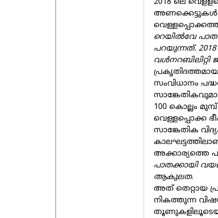
2018 ലെ വെളളപ്പ
അണക്കെട്ടുകള്‍
വെള്ളപ്പൊക്കത്
റെയില്‍വേ പാത 
പറയുന്നത്. 201
വള്‍നറബിലിറ്റി 
പ്രകൃതിദത്തമാ
സംവിധാനം പദ്ധ
സാങ്കേതികവുമ
100 കൊല്ലം മുമ
വെള്ളപ്പൊക്ക ഭീ
സാങ്കേതിക വിദ്
കാലഘട്ടത്തിലാണ
അക്കാര്യത്തെ പറ്
പാതക്കായി വയലു
ആകുലത
.
അത് തെറ്റായ പ്
നികത്തുന്ന വിഷയ
തൂണുകളിലൂടെയ