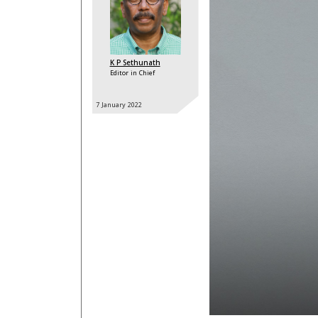
K P Sethunath
Editor in Chief
7 January
2022