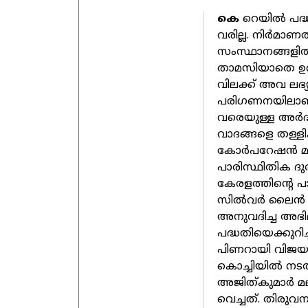
കെ
റെയില്‍ പദ്ധ
വരില്ല. നിര്‍മാണ
സംസ്ഥാനങ്ങളില്
താമസിയാതെ ഉറപ്പ
വിലക്ക് അവ ലഭ്യ
പരിഗണനയിലാണ്'
വരെയുള്ള അര്‍
വാദങ്ങളെ തള്ള
കോര്‍പറേഷന്‍ മ
പാരിസ്ഥിതിക ദു
കേരളത്തിന്റെ 
സില്‍വര്‍ ലൈന്
അനുവദിച്ച അഭിമു
പദ്ധതിയെക്കുറിച്
പിണറായി വിജയന്‍
കൊച്ചിയില്‍ 
അജിത്കുമാര്‍ മ
വെച്ചത്. തിരുവ