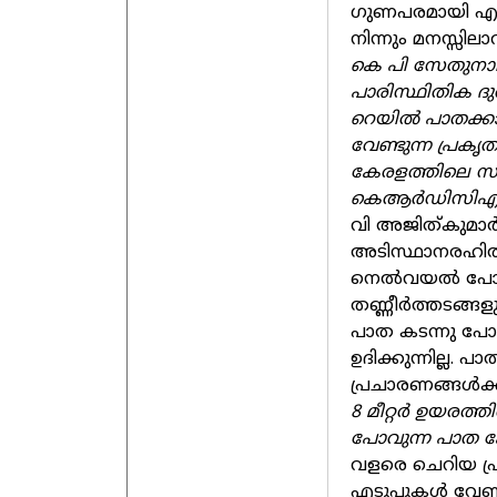
ഗുണപരമായി എന്ന
നിന്നും മനസ്സില
കെ പി സേതുനാഥ് 
പാരിസ്ഥിതിക ദുര
റെയില്‍ പാതക്കാ
വേണ്ടുന്ന പ്രക
കേരളത്തിലെ സജീ
കെആര്‍ഡിസിഎല്
വി അജിത്കുമാര്‍:
അടിസ്ഥാനരഹിതമാ
നെല്‍വയല്‍ പോല
തണ്ണീര്‍ത്തടങ്
പാത കടന്നു പോ
ഉദിക്കുന്നില്ല.
പ്രചാരണങ്ങള്‍ക്
8 മീറ്റര്‍ ഉയരത്
പോവുന്ന പാത ക
വളരെ ചെറിയ പ്രദേ
എടുപ്പുകള്‍ വേ