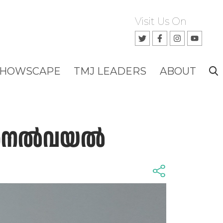
Visit Us On
SHOWSCAPE
TMJ LEADERS
ABOUT
നെല്‍വയല്‍