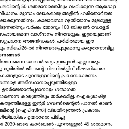
ക്കുന്നതിനുള്ള ഉറപ്പുകള്‍, കാലാവസ്ഥ നടപടികള്‍ക്കു
ചെലവിന്റെ 50 ശതമാനമെങ്കിലും വഹിക്കുന്ന ആഗോള
ിധാനം. മൂന്നാം ലോകരാജ്യങ്ങളില്‍ ഹരിതോര്‍ജ്ജ
പിലാക്കുന്നതിനും, കാലാവസ്ഥ വ്യതിയാനം മൂലമുള്ള
രിടുന്നതിനും വര്‍ഷം തോറും 100 ബില്യണ്‍ ഡോളര്‍
ായമെന്ന വാഗ്ദാനം നിറവേറ്റുക. ഇത്രയുമാണ്
സുപ്രധാന അജന്‍ഡകള്‍. പരിമിതമായ ഈ
ലും സിഒപി26-ല്‍ നിറവേറപ്പെടുമെന്നു കരുതാനാവില്ല.
നങ്ങള്‍
ാനമെന്ന യാഥാര്‍ത്ഥ്യം ഇപ്പോള്‍ എല്ലാവരും
. ഭൂമിയില്‍ ജീവന്റെ നിലനില്‍പ്പിന് ഭീഷണിയായ
്ങളുടെ പുറന്തള്ളലിന്റെ പ്രധാനകാരണം
ങ്ങളെ അടിസ്ഥാനപ്പെടുത്തിയുള്ള
, ഊര്‍ജ്ജോല്‍പ്പദാനവും ഗതാഗത
െന്ന കാര്യത്തിലും തര്‍ക്കമില്ല. ഐക്യരാഷ്ട്ര
ത്വത്തിലുള്ള ഇന്റര്‍ ഗവണ്‍മെന്റല്‍ പാനല്‍ ഓണ്‍
ഞ്ചിന്റെ (ഐപിസിസി) വിലയിരുത്തല്‍ പ്രകാരം
്രിയിലധികം ഉയരാതെ പിടിച്ചു
ല്‍ 2030-ഓടെ കാര്‍ബണ്‍ പുറന്തള്ളല്‍ 45 ശതമാനം