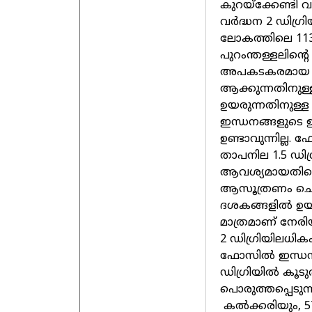
കുറയ്‌ക്കേണ്ടി
വര്‍ദ്ധന 2 ഡിഗ
ലോകത്തിലെ 113 ര
പുറംന്തള്ളലിന്
അപകടകരമായ നില
ആക്കുന്നതിനുള്ള
ഉയരുന്നതിനുള്
ഇന്ധനങ്ങളുടെ ഉ
ഉണ്ടാവുന്നില്ല.
താപനില 1.5 ഡിഗ
ആവശ്യമായതിന്റെ ഇ
ആസൂത്രണം ചെയ്യ
ദശകങ്ങളില്‍ ഉയര
മാത്രമാണ് നേരിയ 
2 ഡിഗ്രിയിലധിക
ഫോസില്‍ ഇന്ധനങ
ഡിഗ്രിയില്‍ കൂട
പൊരുത്തപ്പെടു
കല്‍ക്കരിയും,