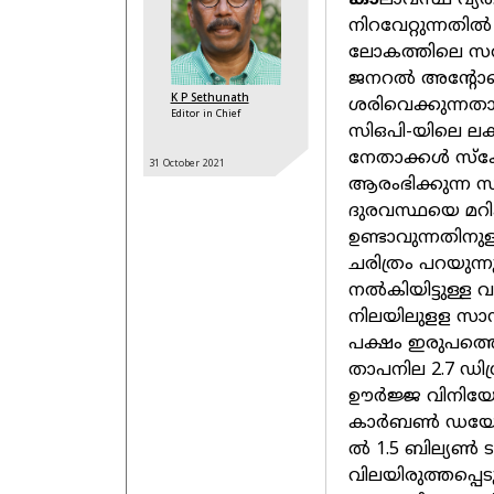
കാ
ലാവസ്ഥ വ്യത
നിറവേറ്റുന്നതില
ലോകത്തിലെ സര്‍
ജനറല്‍ അന്റോണ
K P Sethunath
ശരിവെക്കുന്നതാണ
Editor in Chief
സിഒപി-യിലെ ലക്ഷ
നേതാക്കള്‍ സ്‌ക
31 October
2021
ആരംഭിക്കുന്ന സ
ദുരവസ്ഥയെ മറിക
ഉണ്ടാവുന്നതിനു
ചരിത്രം പറയുന്ന
നല്‍കിയിട്ടുള്ള 
നിലയിലുളള സാമ
പക്ഷം ഇരുപത്തൊ
താപനില 2.7 ഡിഗ്
ഊര്‍ജ്ജ വിനി
കാര്‍ബണ്‍ ഡയോക
ല്‍ 1.5 ബില്യണ്‍
വിലയിരുത്തപ്പെടു