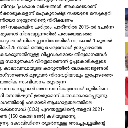
ിയാനം തടയുന്നതിനുള്ള ലക്ഷ്യങ്ങള്‍
്‍ നിന്നും 'പ്രകാശ വര്‍ഷങ്ങള്‍' അകലെയാണ്
ക്കാരുകളെന്ന് ഐക്യരാഷ്ട്ര സഭയുടെ സെക്രട്ടറി
ിയോ ഗുട്ടേറസിന്റെ നിരീക്ഷണം
് സമകാലീന ചരിത്രം. പാരീസില്‍ 2015-ല്‍ ചേര്‍ന്ന
്യങ്ങള്‍ നിറവേറ്റുന്നതില്‍ പരാജയമടഞ്ഞ
ോട്ടാലാന്‍ഡിലെ ഗ്ലാസ്‌ഗോയില്‍ നവംബര്‍ 1-മുതല്‍
ിഒപി26-നായി ഒത്തു ചേരുമ്പോള്‍ ഇപ്പോഴത്തെ
ടക്കുന്നതിനുള്ള വിപ്ലവകരമായ തീരുമാനങ്ങള്‍
ള്ള സാധ്യതകള്‍ വിരളമാണെന്ന് ഉച്ചകോടികളുടെ
ു. കാലാവസ്ഥയുടെ കാര്യത്തില്‍ ലോകരാജ്യങ്ങള്‍
വാഗ്ദാനങ്ങള്‍ മുഴുവന്‍ നിറവേറ്റിയാലും ഇപ്പോഴത്തെ
്പത്തിക സംവിധാനം തുടരുന്ന
ന്നാം നൂറ്റാണ്ട് അവസാനിക്കുമ്പോള്‍ ഭൂമിയിലെ
രി സെല്‍ഷ്യസ് ഉയരുമെന്ന് കണക്കാക്കപ്പെടുന്നു.
യോഗത്തിന്റെ ഫലമായി ആഗോളതലത്തിലെ
്‌സൈഡ് (CO2) പുറന്തള്ളലിന്റെ അളവ് 2021-
 ടണ്‍ (150 കോടി ടണ്‍) കഴിയുമെന്നു
ന്നു. കോവിഡിനെ തുടര്‍ന്നുള്ള അടച്ചുപൂട്ടലിന്റെ