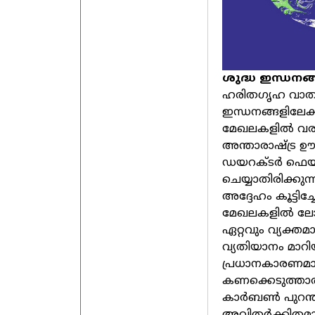
ശുദ്ധ ഇന്ധനങ്
ഹരിതഗൃഹ വാതകങ്ങ
ഇന്ധനങ്ങളിലേക്
മേഖലകളില്‍ വര
അന്താരാഷ്ട്ര ഊര
ഡയറക്ടര്‍ ഫെയ്
ചെയ്യാതിരിക്കുന
അദ്ദേഹം കൂട്ടിച്ച
മേഖലകളില്‍ ല
ഏറ്റവും വ്യക്ത
വ്യതിയാനം മാറിയ
പ്രധാനകാരണമായ
കണക്കെടുത്താല
കാര്‍ബണ്‍ പുറന