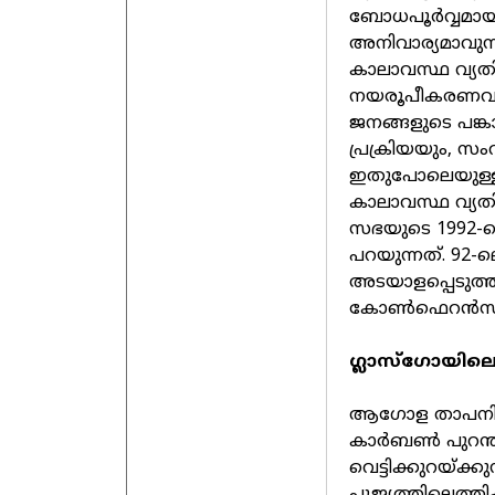
ബോധപൂര്‍വ്വമാ
അനിവാര്യമാവുന്
കാലാവസ്ഥ വ്യതി
നയരൂപീകരണവും,
ജനങ്ങളുടെ പങ്കാള
പ്രക്രിയയും, സ
ഇതുപോലെയുള്ള സമ
കാലാവസ്ഥ വ്യതി
സഭയുടെ 1992-ല
പറയുന്നത്. 92-ല
അടയാളപ്പെടുത്ത
കോണ്‍ഫെറന്‍സ് 
ഗ്ലാസ്‌ഗോയില
ആഗോള താപനില 1
കാര്‍ബണ്‍ പുറന
വെട്ടിക്കുറയ്ക്ക