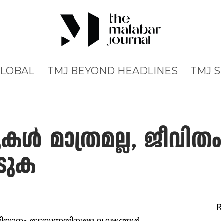
GLOBAL
TMJ BEYOND HEADLINES
TMJ 
കള്‍ മാത്രമല്ല, ജീവി
െടുക