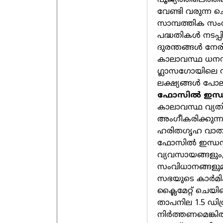
പൂജ്യത്തിലെത്തി
വേണ്ടി വരുന്ന 
സാമ്പത്തിക സംവ
പദ്ധതികള്‍ നടപ്
ദുരന്തങ്ങള്‍ നേ
കാലാവസ്ഥ ധനസഹ
ഗ്ലാസഗോയിലെ 
ലക്ഷ്യങ്ങള്‍ പോ
ഫോസില്‍ ഇന്ധ
കാലാവസ്ഥ വ്യതിയ
അംഗീകരിക്കുന്നു
ഹരിതഗൃഹ വാതകങ
ഫോസില്‍ ഇന്ധന
വ്യവസായങ്ങളും
സംവിധാനങ്ങളുമാണ
സഭയുടെ കാര്‍മിക
ക്ലൈമേറ്റ് ചെയി
താപനില 1.5 ഡിഗ
നിര്‍ത്തണമെങ്കി