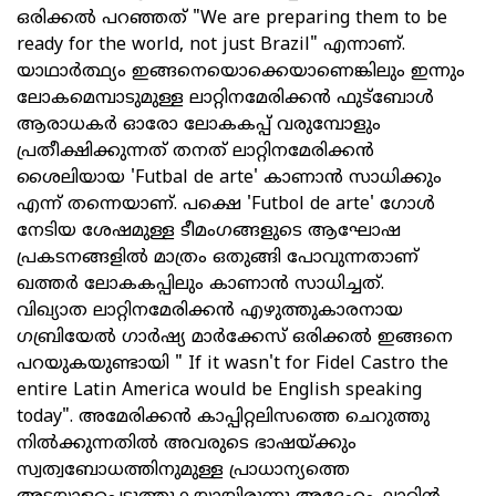
ഒരിക്കല്‍ പറഞ്ഞത് "We are preparing them to be
ready for the world, not just Brazil" എന്നാണ്.
യാഥാര്‍ത്ഥ്യം ഇങ്ങനെയൊക്കെയാണെങ്കിലും ഇന്നും
ലോകമെമ്പാടുമുള്ള ലാറ്റിനമേരിക്കൻ ഫുട്ബോൾ
ആരാധകർ ഓരോ ലോകകപ്പ് വരുമ്പോളും
പ്രതീക്ഷിക്കുന്നത് തനത് ലാറ്റിനമേരിക്കന്‍
ശൈലിയായ 'Futbal de arte' കാണാൻ സാധിക്കും
എന്ന് തന്നെയാണ്. പക്ഷെ 'Futbol de arte' ഗോൾ
നേടിയ ശേഷമുള്ള ടീമംഗങ്ങളുടെ ആഘോഷ
പ്രകടനങ്ങളിൽ മാത്രം ഒതുങ്ങി പോവുന്നതാണ്
ഖത്തര്‍ ലോകകപ്പിലും കാണാൻ സാധിച്ചത്.
വിഖ്യാത ലാറ്റിനമേരിക്കന്‍ എഴുത്തുകാരനായ
ഗബ്രിയേല്‍ ഗാര്‍ഷ്യ മാര്‍ക്കേസ്‌ ഒരിക്കൽ ഇങ്ങനെ
പറയുകയുണ്ടായി " If it wasn't for Fidel Castro the
entire Latin America would be English speaking
today". അമേരിക്കൻ കാപ്പിറ്റലിസത്തെ ചെറുത്തു
നിൽക്കുന്നതിൽ അവരുടെ ഭാഷയ്ക്കും
സ്വത്വബോധത്തിനുമുള്ള പ്രാധാന്യത്തെ