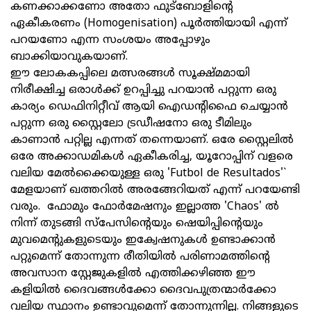
കണക്കാക്കണോ അതോ ഫുട്ബോളിന്റെ
ഏകീകരണം (Homogenisation) പൂർത്തിയായി എന്ന്
പറയണോ എന്ന സംശയം അപ്പോഴും
ബാക്കിയാവുകയാണ്.
ഈ ലോകകപ്പിലെ മത്സരങ്ങള്‍ സൂക്ഷ്മമായി
നിരീക്ഷിച്ച ഒരാള്‍ക്ക് ഉറപ്പിച്ചു പറയാൻ പറ്റുന്ന ഒരു
കാര്യം ഡെഫിനിറ്റീവ് ആയി ഐഡന്റിഫൈ ചെയ്യാൻ
പറ്റുന്ന ഒരു സ്റ്റൈലോ ട്രഡീഷനോ ഒരു ടീമിലും
കാണാൻ പറ്റില്ല എന്നത് തന്നെയാണ്. ഒരേ സ്റ്റൈലിൽ
ഒരേ അക്കാഡമികൾ ഏകീകരിച്ച, യൂറോപ്പിന് വളരെ
വലിയ മേല്‍ക്കൈയുള്ള ഒരു 'Futbol de Resultados'`
മേളയാണ് ഖത്തറിൽ അരങ്ങേറിയത് എന്ന് പറയേണ്ടി
വരും. ഫോമും ഫോർമേഷനും ഇല്ലാത്ത 'Chaos' ൽ
നിന്ന് തുടങ്ങി സ്പേസിന്റെയും ഷെയിപ്പിന്റെയും
മുവമെന്റുകളുടെയും ഇക്വേഷനുകള്‍ ഉണ്ടാക്കാൻ
പറ്റുമെന്ന് തോന്നുന്ന രീതിയില്‍ പരിണാമത്തിന്റെ
അവസാന സ്റ്റേജുകളിൽ എത്തിക്കഴിഞ്ഞ ഈ
കളിയിൽ ദൈവങ്ങൾക്കോ ദൈവപുത്രന്മാർക്കോ
വലിയ സ്ഥാനം ഉണ്ടാവുമെന്ന് തോന്നുന്നില്ല. നിങ്ങളുടെ