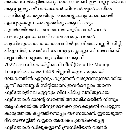
അക്കാഡമികളിലേക്കും തന്നെയാണ്. ഈ നൂറ്റാണ്ടിലെ
ആദ്യ ഇരുപത് വർഷങ്ങൾ ഫിനാൻഷ്യൽ മസില്‍
പവറിന്റെ കാര്യത്തിലും ടാലെന്റുകളെ കണ്ടെത്തി
ഏറ്റെടുക്കുന്ന കാര്യത്തിലും ആധിപത്യം
പുലര്‍ത്തിയത് പരമ്പരാഗത ഫുട്ബോള്‍ പവര്‍
ഹൗസുകളായ ബാഴ്സലോണയും റയല്‍
മാഡ്രിഡുമൊക്കെയാണെങ്കിൽ ഇന്ന് മാഞ്ചസ്റ്റര്‍ സിറ്റി,
പിഎസ്ജി, ചെൽസി പോലുള്ള ക്ലബ്ബുകൾ അവർക്ക്
ഒപ്പത്തിനൊപ്പമോ മുകളിലോ ആണ്.
2022 ലെ ഡിലോയിറ്റ് മണി ലീഗ് (Deloitte Money
League) പ്രകാരം 644.9 മില്ല്യന്‍ യൂറോയുമായി
ലോകത്തിൽ ഏറ്റവും കൂടുതൽ വരുമാനമുണ്ടാക്കിയ
ക്ലബ്‌ മാഞ്ചസ്റ്റര്‍ സിറ്റിയാണ്. ഇവർരെല്ലാം തന്നെ
ഫുട്ബോളിലെ ഏറ്റവും വില പിടിച്ച വസ്തുവായ
ഫുട്ബോള്‍ ടാലന്റ് സൗത്ത് അമേരിക്കയിൽ നിന്നും
ആഫ്രിക്കയിൽ നിന്നുമൊക്കെ ഇറക്കുമതി ചെയ്യുന്ന
കാര്യത്തിൽ ഒപ്പത്തിനൊപ്പം തന്നെയാണ്. ഈയടുത്ത
ദിവസങ്ങളില്‍ വളരെ അധികം ശ്രദ്ധിക്കപ്പെട്ട
ഫുട്ബോള്‍ ഡീലുകളാണ് ബ്രസീലിയന്‍ വണ്ടര്‍