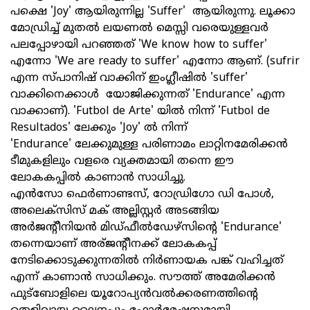
പക്ഷെ 'Joy' ആയിരുന്നില്ല 'Suffer' ആയിരുന്നു. ലൂക്കാ
മോഡ്രിച്ച് മുതൽ ലയണല്‍ മെസ്സി വരെയുള്ളവർ
പലപ്പോഴായി പറഞ്ഞത് 'We know how to suffer'
എന്നോ 'We are ready to suffer' എന്നോ ആണ്. (sufrir
എന്ന സ്പാനിഷ് വാക്കിന് ഇംഗ്ലീഷില്‍ 'suffer'
വാക്കിനെക്കാള്‍ യോജിക്കുന്നത് 'Endurance' എന്ന
വാക്കാണ്‌). 'Futbol de Arte' യിൽ നിന്ന് 'Futbol de
Resultados' ലേക്കും 'Joy' ൽ നിന്ന്
'Endurance' ലേക്കുമുള്ള പരിണാമം ലാറ്റിനമേരിക്കൻ
ടീമുകളിലും വളരെ വ്യക്തമായി തന്നെ ഈ
ലോകകപ്പിൽ കാണാൻ സാധിച്ചു.
എന്‍സോ ഫെര്‍ണാണ്ടസ്, റോഡ്രിഗോ ഡി പോള്‍,
അലെക്സിസ് മക്‌ അല്ലിസ്റ്റര്‍ അടങ്ങിയ
അര്‍ജന്റീനിയന്‍ മിഡ്ഫീല്‍ഡേഴ്സിന്റെ 'Endurance'
തന്നെയാണ് അര്ജന്റീനക്ക് ലോകകപ്പ്
നേടിക്കൊടുക്കുന്നതിൽ നിർണായക പങ്ക് വഹിച്ചത്
എന്ന് കാണാൻ സാധിക്കും. സൗത്ത് അമേരിക്കൻ
ഫുട്ബോളിലെ യൂറോപ്യന്‍വല്‍ക്കരണത്തിന്‍റെ