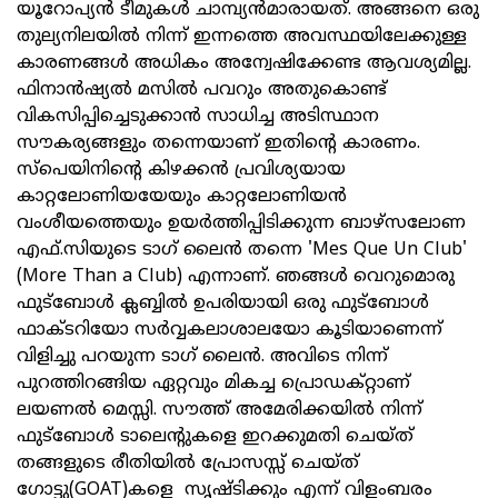
യൂറോപ്യന്‍ ടീമുകള്‍ ചാമ്പ്യന്‍മാരായത്. അങ്ങനെ ഒരു
തുല്യനിലയില്‍ നിന്ന് ഇന്നത്തെ അവസ്ഥയിലേക്കുള്ള
കാരണങ്ങൾ അധികം അന്വേഷിക്കേണ്ട ആവശ്യമില്ല.
ഫിനാൻഷ്യൽ മസില്‍ പവറും അതുകൊണ്ട്
വികസിപ്പിച്ചെടുക്കാന്‍ സാധിച്ച അടിസ്ഥാന
സൗകര്യങ്ങളും തന്നെയാണ് ഇതിന്റെ കാരണം.
സ്പെയിനിന്റെ കിഴക്കന്‍ പ്രവിശ്യയായ
കാറ്റലോണിയയേയും കാറ്റലോണിയൻ
വംശീയത്തെയും ഉയര്‍ത്തിപ്പിടിക്കുന്ന ബാഴ്സലോണ
എഫ്.സിയുടെ ടാഗ് ലൈന്‍ തന്നെ 'Mes Que Un Club'
(More Than a Club) എന്നാണ്. ഞങ്ങൾ വെറുമൊരു
ഫുട്ബോൾ ക്ലബ്ബില്‍ ഉപരിയായി ഒരു ഫുട്ബോൾ
ഫാക്ടറിയോ സർവ്വകലാശാലയോ കൂടിയാണെന്ന്
വിളിച്ചു പറയുന്ന ടാഗ് ലൈന്‍. അവിടെ നിന്ന്
പുറത്തിറങ്ങിയ ഏറ്റവും മികച്ച പ്രൊഡക്റ്റാണ്
ലയണല്‍ മെസ്സി. സൗത്ത് അമേരിക്കയിൽ നിന്ന്
ഫുട്ബോൾ ടാലെന്റുകളെ ഇറക്കുമതി ചെയ്ത്
തങ്ങളുടെ രീതിയിൽ പ്രോസസ്സ് ചെയ്ത്
ഗോട്ടു(GOAT)കളെ സൃഷ്ടിക്കും എന്ന് വിളംബരം