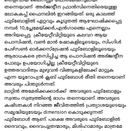
തെളിവായ ലൈനപ്പും ഫോർമേഷനുമായി
തന്നെയാണ് അര്‍ജന്റീന ഫ്രാന്‍സിനെതിരെയുള്ള
ലോകകപ്പ് ഫൈനലിൽ ഇറങ്ങിയത്. ഒരു കാലത്ത്
ഫുട്ബോളില്‍ ഏറ്റവും കൂടുതൽ ആഘോഷിക്കപ്പെട്ട
നമ്പർ 10,പ്ലേമേയ്ക്കര്‍,എന്‍ഗാഞ്ചെ എന്നെല്ലാം
അറിയപ്പെട്ട ക്രീയേറ്റീവിറ്റിയുടെ കലവറ ആയ
പൊസിഷൻ, വൺ മാന്‍ ഷോകളിലൂടെയും, സിംഗിള്‍
പേഴ്സൺ ഓര്‍ക്കസ്ട്രേഷന്‍ ഫുട്ബോളിലൂടെയും
ആരാധകരെ ത്രസിപ്പിച്ച ആ പൊസിഷന്‍ അര്ജന്റീന
പോലും ഉപയോഗിച്ചില്ല. ക്രീയേറ്റീവിറ്റിയുടെ
ഉത്തരവാദിത്വം മുഴുവൻ വിങ്ങുകളിലേക്ക് മാറ്റുക
എന്ന യൂറോപ്യൻ ക്ലബ്‌ ഫുട്ബോൾ രീതി തന്നെയാണ്
അവരും പിന്തുടര്‍ന്നത്.
ലാറ്റിൻ അമേരിക്കക്കാർക്ക് അവരുടെ ഫുട്ബോളും
സ്വന്തം സ്വത്വത്തിന്റെ ഭാഗം തന്നെയാണ്. അവരുടെ
കഷ്ടതകൾ നിറഞ്ഞ ജീവിതത്തിൽ പ്രത്യാശയുടെയും
സമൃദ്ധിയുടേയും dimension കൊടുക്കുന്നത്
ഫുട്ബോൾ ആണ്. പക്ഷെ അവരുടെ ഫുട്ബോളിൽ
ദൈവവും, ദൈവപുത്രന്മാരും, മിശിഹാമാരും മാത്രമേ