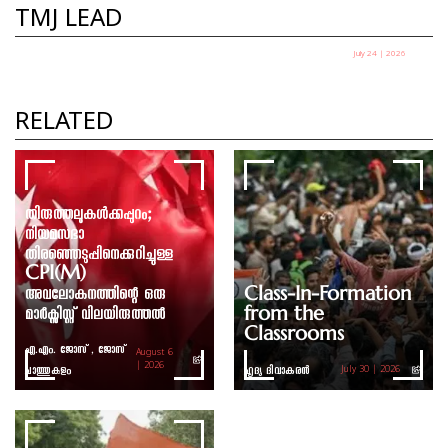
TMJ LEAD
July 24 | 2026
എല്ലാ പാറ്റകളും ഒരുമിച്ച് വന്നാൽ നിങ്ങൾ
എന്ത് ചെയ്യും ?
RELATED
ഹൃദ്യ ഇ
തിരുത്തലുകൾക്കപ്പുറം;
നിയമസഭാ
തിരഞ്ഞെടുപ്പിനെക്കുറിച്ചുള്ള
CPI(M)
അവലോകനത്തിന്റെ ഒരു
Class-In-Formation
മാർക്സിസ്റ്റ് വിലയിരുത്തൽ
from the
Classrooms
എ.എം. ജോസ് , ജോസ്
August 6
ചാത്തുകുളം
| 2026
ഹൃദ്യ ദിവാകരൻ
July 30 | 2026