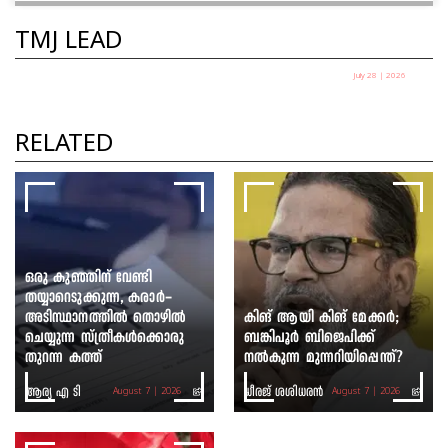
TMJ LEAD
July 28 | 2026
തെരുവിലിറങ്ങിയ യുവത്വം:
സർക്കാർ ഭയക്കുന്നത് എന്തിനെ?
RELATED
ഷെയ്ഖ് ഷരീഫ്
ഒരു കുഞ്ഞിന് വേണ്ടി
തയ്യാറെടുക്കുന്ന, കരാർ-
അടിസ്ഥാനത്തിൽ തൊഴിൽ
കിങ് ആയി കിങ് മേക്കർ;
ചെയ്യുന്ന സ്ത്രീകൾക്കൊരു
ബങ്കിപൂർ ബിജെപിക്ക്
തുറന്ന കത്ത്
നൽകുന്ന മുന്നറിയിപ്പെന്ത്?
ആര്യ എ ടി
ധീരജ് ശശിധരൻ
August 7 | 2026
August 7 | 2026