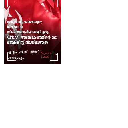
തിരുത്തലുകൾക്കപ്പുറം;
നിയമസഭാ
തിരഞ്ഞെടുപ്പിനെക്കുറിച്ചുള്ള
CPI(M) അവലോകനത്തിന്റെ ഒരു
മാർക്സിസ്റ്റ് വിലയിരുത്തൽ
എ.എം. ജോസ് , ജോസ്
August 6
ചാത്തുകുളം
| 2026