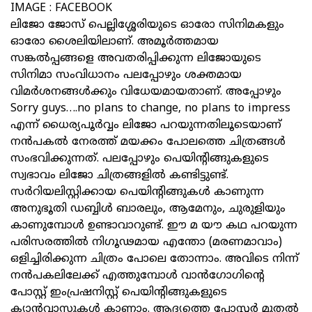
IMAGE : FACEBOOK
ലിജോ ജോസ് പെല്ലിശ്ശേരിയുടെ ഓരോ സിനിമകളും
ഓരോ ശൈലിയിലാണ്. അമൂർത്തമായ
സങ്കൽപ്പങ്ങളെ അവതരിപ്പിക്കുന്ന ലിജോയുടെ
സിനിമാ സംവിധാനം പലപ്പോഴും ശക്തമായ
വിമർശനങ്ങൾക്കും വിധേയമായതാണ്. അപ്പോഴും
Sorry guys….no plans to change, no plans to impress
എന്ന് ധൈര്യപൂർവ്വം ലിജോ പറയുന്നതിലൂടെയാണ്
നൻപകൽ നേരത്ത് മയക്കം പോലത്തെ ചിത്രങ്ങൾ
സംഭവിക്കുന്നത്. പലപ്പോഴും പെയിന്റിങ്ങുകളുടെ
സ്വഭാവം ലിജോ ചിത്രങ്ങളിൽ കണ്ടിട്ടുണ്ട്.
സർറിയലിസ്റ്റിക്കായ പെയിന്റിങ്ങുകൾ കാണുന്ന
അനുഭൂതി ഡബ്ബിൾ ബാരലും, ആമേനും, ചുരുളിയും
കാണുമ്പോൾ ഉണ്ടാവാറുണ്ട്. ഈ മ യൗ കഥ പറയുന്ന
പരിസരത്തിൽ നിഗൂഢമായ എന്തോ (മരണമാവാം)
ഒളിച്ചിരിക്കുന്ന ചിത്രം പോലെ തോന്നാം. അവിടെ നിന്ന്
നൻപകലിലേക്ക് എത്തുമ്പോൾ വാൻഗോഗിന്റെ
പോസ്റ്റ് ഇംപ്രഷനിസ്റ്റ് പെയിന്റിങ്ങുകളുടെ
ക്യാൻവാസുകൾ കാണാം. ആദ്യത്തെ പോസ്റ്റർ മുതൽ