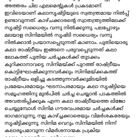
അത്തരം ചില എലമെന്റുകൾ പ്രകടമാണ്.
ഇവിടെയാണ് കലാസൃഷ്ട്ടിയുടെ സ്വതന്ത്രമായ നിൽപ്പ്
ഉണ്ടാവുന്നത്. കാഴ്ചക്കാരന്റെ സ്വാതന്ത്ര്യത്തിലേക്ക്
സൃഷ്ട്ടി സധൈര്യം വന്നു നിൽക്കുന്നു. പലപ്പോഴും
മലയാള സിനിമയിൽ സൃഷ്ടി സധൈര്യം വന്നു
നിൽക്കാൻ പ്രയാസപ്പെടുന്നത് കാണാം. പുതിയൊരു
കലാ രാഷ്ട്രീയം ഇങ്ങനെ പരുവപ്പെടുന്നത് കലാ
ലോകത്ത് പുതിയ ചർച്ചകൾക്ക് തുടക്കം
കുറിക്കാനാവട്ടെ. സിനിമയ്ക്ക് പുറത്ത് രാഷ്ട്രീയം
കൊട്ടിഘോഷിക്കുന്നവർക്കും സിനിമയ്ക്കകത്ത്
രാഷ്ട്രീയം ഒളിച്ചു കടത്തുന്നവർക്കുമിടയിൽ
പ്രമേയപരമായും ഘടനാപരമായും കലാ സൃഷ്ട്ടിയെ
സമൂഹത്തിനു മുൻപിൽ ചർച്ച ചെയ്യാൻ പാകത്തിൽ
അവതരിപ്പിക്കുക എന്ന കലാ രാഷ്ട്രീയത്തെ ലിജോ
ചെയ്യുമ്പോൾ സിനിമ ഗൗരവപരമായ ചർച്ചകൾക്ക്
ഭാഗമാവുന്നു, നല്ല കാഴ്ച്ചക്കാരെയും വിമർശകരേയും
സൃഷ്ട്ടിക്കുന്നു. സിനിമ വെറും സിനിമയിൽ നിന്ന്
കലാരൂപമാവുന്ന വിമർശനാന്മക പ്രക്രിയ