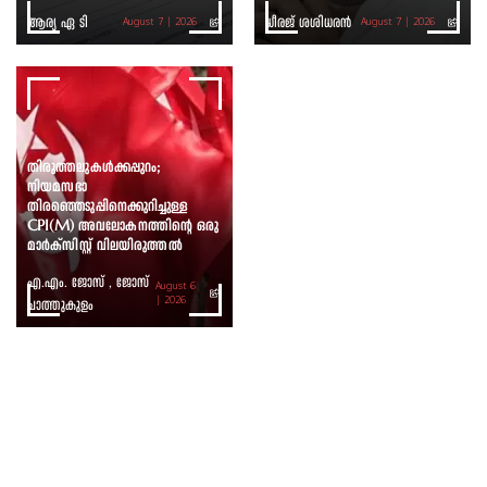
ആര്യ ഏ ടി
ധീരജ് ശശിധരൻ
August 7 | 2026
August 7 | 2026
തിരുത്തലുകൾക്കപ്പുറം;
നിയമസഭാ
തിരഞ്ഞെടുപ്പിനെക്കുറിച്ചുള്ള
CPI(M) അവലോകനത്തിന്റെ ഒരു
മാർക്സിസ്റ്റ് വിലയിരുത്തൽ
എ.എം. ജോസ് , ജോസ്
August 6
ചാത്തുകുളം
| 2026