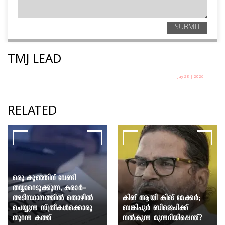
SUBMIT
TMJ LEAD
July 28 | 2026
തെരുവിലിറങ്ങിയ യുവത്വം:
സർക്കാർ ഭയക്കുന്നത് എന്തിനെ?
RELATED
ഷെയ്ഖ് ഷരീഫ്
ഒരു കുഞ്ഞിന് വേണ്ടി
തയ്യാറെടുക്കുന്ന, കരാർ-
അടിസ്ഥാനത്തിൽ തൊഴിൽ
കിങ് ആയി കിങ് മേക്കർ;
ചെയ്യുന്ന സ്ത്രീകൾക്കൊരു
ബങ്കിപൂർ ബിജെപിക്ക്
തുറന്ന കത്ത്
നൽകുന്ന മുന്നറിയിപ്പെന്ത്?