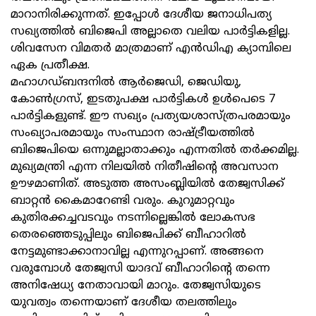
മാറാനിരിക്കുന്നത്. ഇപ്പോൾ ദേശീയ ജനാധിപത്യ
സഖ്യത്തിൽ ബിജെപി അല്ലാതെ വലിയ പാർട്ടികളില്ല.
ശിവസേന വിമതർ മാത്രമാണ് എൻഡിഎ ക്യാമ്പിലെ
ഏക പ്രതീക്ഷ.
മഹാഗഡ്ബന്ദനിൽ ആർജെഡി, ജെഡിയു,
കോൺഗ്രസ്, ഇടതുപക്ഷ പാർട്ടികൾ ഉൾപെടെ 7
പാർട്ടികളുണ്ട്. ഈ സഖ്യം പ്രത്യയശാസ്ത്രപരമായും
സംഖ്യാപരമായും സംസ്ഥാന രാഷ്ട്രീയത്തിൽ
ബിജെപിയെ ഒന്നുമല്ലാതാക്കും എന്നതിൽ തർക്കമില്ല.
മുഖ്യമന്ത്രി എന്ന നിലയിൽ നിതീഷിന്റെ അവസാന
ഊഴമാണിത്. അടുത്ത അസംബ്ലിയിൽ തേജ്വസിക്ക്
ബാറ്റൻ കൈമാറേണ്ടി വരും. കുറുമാറ്റവും
കുതിരക്കച്ചവടവും നടന്നില്ലെങ്കിൽ ലോകസഭ
തെരഞ്ഞെടുപ്പിലും ബിജെപിക്ക് ബീഹാറിൽ
നേട്ടമുണ്ടാക്കാനാവില്ല എന്നുറപ്പാണ്. അങ്ങനെ
വരുമ്പോൾ തേജ്വസി യാദവ് ബീഹാറിന്റെ തന്നെ
അനിഷേധ്യ നേതാവായി മാറും. തേജ്വസിയുടെ
യുവത്വം തന്നെയാണ് ദേശീയ തലത്തിലും