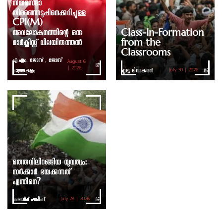
നിയമസഭാ
തിരഞ്ഞെടുപ്പിനെക്കുറിച്ചുള്ള
CPI(M)
അവലോകനത്തിന്റെ ഒരു
Class-In-Formation
മാർക്സിസ്റ്റ് വിലയിരുത്തൽ
from the
Classrooms
എ.എം. ജോസ് , ജോസ്
August 6
ചാത്തുകുളം
| 2026
ഹൃദ്യ ദിവാകരൻ
July 30 | 2026
തെരുവിലിറങ്ങിയ യുവത്വം:
സർക്കാർ ഭയക്കുന്നത്
എന്തിനെ?
ഷെയ്ഖ് ഷരീഫ്
July 28 | 2026