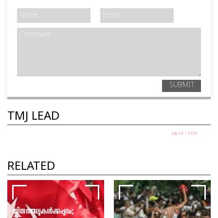
SUBMIT
TMJ LEAD
July 24 | 2026
എല്ലാ പാറ്റകളും ഒരുമിച്ച് വന്നാൽ നിങ്ങൾ
എന്ത് ചെയ്യും ?
RELATED
ഹൃദ്യ ഇ
തിരുത്തലുകൾക്കപ്പുറം;