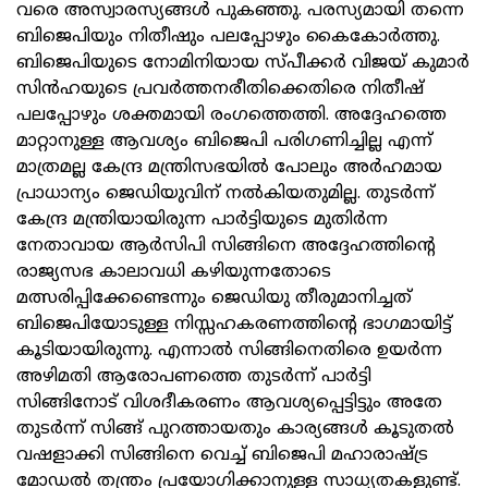
വരെ അസ്വാരസ്യങ്ങൾ പുകഞ്ഞു. പരസ്യമായി തന്നെ
ബിജെപിയും നിതീഷും പലപ്പോഴും കൈകോർത്തു.
ബിജെപിയുടെ നോമിനിയായ സ്പീക്കർ വിജയ് കുമാർ
സിൻഹയുടെ പ്രവർത്തനരീതിക്കെതിരെ നിതീഷ്
പലപ്പോഴും ശക്തമായി രംഗത്തെത്തി. അദ്ദേഹത്തെ
മാറ്റാനുള്ള ആവശ്യം ബിജെപി പരിഗണിച്ചില്ല എന്ന്
മാത്രമല്ല കേന്ദ്ര മന്ത്രിസഭയിൽ പോലും അർഹമായ
പ്രാധാന്യം ജെഡിയുവിന് നൽകിയതുമില്ല. തുടർന്ന്
കേന്ദ്ര മന്ത്രിയായിരുന്ന പാർട്ടിയുടെ മുതിർന്ന
നേതാവായ ആർസിപി സിങ്ങിനെ അദ്ദേഹത്തിന്റെ
രാജ്യസഭ കാലാവധി കഴിയുന്നതോടെ
മത്സരിപ്പിക്കേണ്ടെന്നും ജെഡിയു തീരുമാനിച്ചത്
ബിജെപിയോടുള്ള നിസ്സഹകരണത്തിന്റെ ഭാഗമായിട്ട്
കൂടിയായിരുന്നു. എന്നാല്‍ സിങ്ങിനെതിരെ ഉയർന്ന
അഴിമതി ആരോപണത്തെ തുടർന്ന് പാർട്ടി
സിങ്ങിനോട് വിശദീകരണം ആവശ്യപ്പെട്ടിട്ടും അതേ
തുടർന്ന് സിങ്ങ് പുറത്തായതും കാര്യങ്ങള്‍ കൂടുതൽ
വഷളാക്കി സിങ്ങിനെ വെച്ച് ബിജെപി മഹാരാഷ്ട്ര
മോഡൽ തന്ത്രം പ്രയോഗിക്കാനുള്ള സാധ്യതകളുണ്ട്.