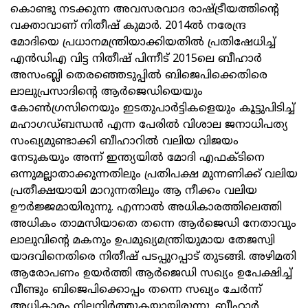
കൊണ്ടു നടക്കുന്ന അവസരവാദ രാഷ്ട്രീയത്തിന്റെ
വക്താവാണ് നിതീഷ് കുമാർ. 2014ൽ നരേന്ദ്ര
മോദിയെ പ്രധാനമന്ത്രിയാക്കിയതിൽ പ്രതിഷേധിച്ച്
എൻഡിഎ വിട്ട നിതീഷ് പിന്നീട് 2015ലെ ബീഹാർ
അസംബ്ലി തെരഞ്ഞെടുപ്പിൽ ബിജെപിക്കെതിരെ
ലാലുപ്രസാദിന്റെ ആർജെഡിയെയും
കോൺഗ്രസിനെയും ഇടതുപാർട്ടികളെയും കൂട്ടുപിടിച്ച്
മഹാഗഡ്ബന്ധൻ എന്ന പേരിൽ വിശാല ജനാധിപത്യ
സംഖ്യമുണ്ടാക്കി ബീഹാറിൽ വലിയ വിജയം
നേടുകയും അന്ന് ഇന്ത്യയിൽ മോദി എഫക്ടിനെ
ഒന്നുമല്ലാതാക്കുന്നതിലും പ്രതിപക്ഷ മുന്നണിക്ക് വലിയ
പ്രതീക്ഷയായി മാറുന്നതിലും ആ നീക്കം വലിയ
ഊർജ്ജമായിരുന്നു. എന്നാല്‍ അധികാരത്തിലെത്തി
അധികം താമസിയാതെ തന്നെ ആർജെഡി നേതാവും
ലാലുവിന്റെ മകനും ഉപമുഖ്യമന്ത്രിയുമായ തേജസ്വി
യാദവിനെതിരെ നിതീഷ് പടപ്പുറപ്പാട് തുടങ്ങി. അഴിമതി
ആരോപണം ഉയർത്തി ആർജെഡി സഖ്യം ഉപേക്ഷിച്ച്
വീണ്ടും ബിജെപിക്കൊപ്പം തന്നെ സഖ്യം ചേർന്ന്
അധികാരം നിലനിർത്തുകയായിരുന്നു. ബീഹാർ