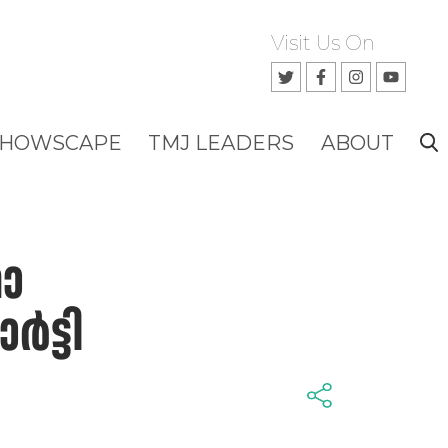
Visit Us On
SHOWSCAPE
TMJ LEADERS
ABOUT
ഥാ
‍ട്ടി