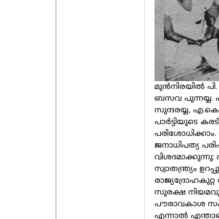
മുൻനിരയിൽ പി. 
ബസവ പുന്നയ്യ. 
സുന്ദരയ്യ, എ.ക
പാര്‍ട്ടിയുടെ കരട്
പരിശോധിക്കാം. ജ
ജനാധിപത്യ പരിപ
വിശദമാക്കുന്ന
സ്വാതന്ത്ര്യം ഉറ
രാജ്യദ്രോഹകുറ
സുരക്ഷ നിയമവും
പൗരാവകാശ സംരക
എന്നാല്‍ എന്താ