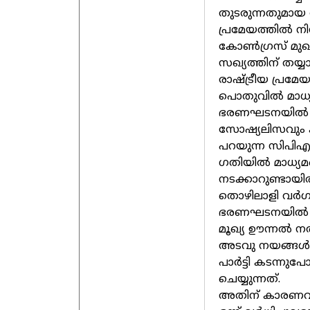
തുടരുന്നതുമായ 
പ്രമേയത്തില്‍ നിന
കോണ്‍ഗ്രസ് മുഖ
സഖ്യത്തിന് തയ്യ
രാഷ്ട്രീയ പ്രമേ
പൊതുവില്‍ മാധ്യമങ
ഭരണഘടനയില്‍ തൊഴ
സോഷ്യലിസവും കമ
പറയുന്ന സിപിഎമ്
ഗതിയില്‍ മാധ്യമങ
നടക്കാറുണ്ടായിരി
തൊഴിലാളി വര്‍ഗ 
ഭരണഘടനയില്‍ പറയ
മൂഖ്യ ഊന്നല്‍ 
അടവു നയങ്ങള്‍ ര
പാര്‍ട്ടി കടന്
ചെയ്യുന്നത്.
അതിന് കാരണവും 