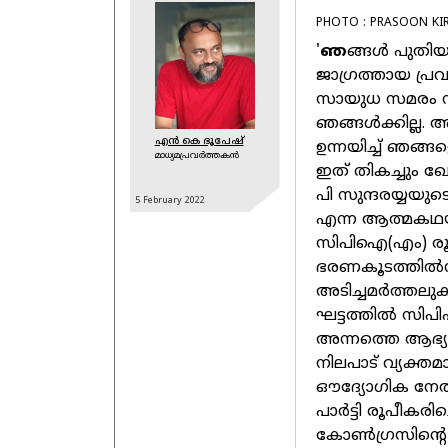
PHOTO : PRASOON KI
'
ഞ
ങ്ങള്‍ പുതിയ 
ജാഗ്രത്തായ പ്രവര
സായുധ സമരം നടത
ഞങ്ങള്‍ക്കില്
എന്‍ കെ ഭൂപേഷ്
ഉന്നയിച്ച് ഞങ്ങള
മാധ്യമപ്രവര്‍ത്തകന്‍
ഇത് തികച്ചും ഖ
പി സുന്ദരയ്യയു
5 February
2022
എന്ന ആത്മകഥയ
സിപിഐ(എം) രൂപിക
ഭരണകൂടത്തില്‍നി
അടിച്ചമര്‍ത്തലു
ഘട്ടത്തില്‍ സിപി
അന്നത്തെ ആഭ്യന്
നിലപാട് വ്യക്തമ
ഔദ്യോഗിക നേതൃത
പാര്‍ട്ടി രൂപീകര
കോണ്‍ഗ്രസിന്റെ