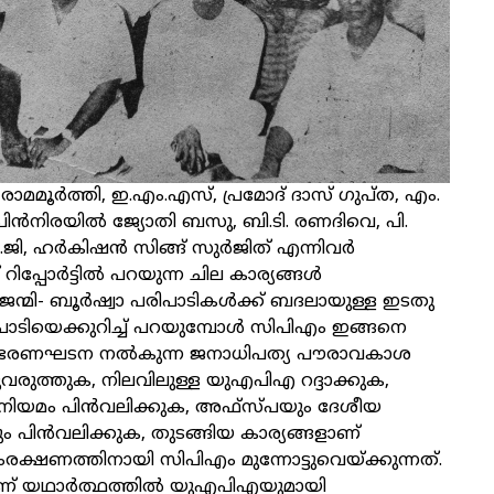
രാമമൂർത്തി, ഇ.എം.എസ്, പ്രമോദ് ദാസ് ഗുപ്ത, എം.
പിൻനിരയിൽ ജ്യോതി ബസു, ബി.ടി. രണദിവെ, പി.
െ.ജി, ഹർകിഷൻ സിങ്ങ് സുർജിത് എന്നിവർ
 റിപ്പോര്‍ട്ടില്‍ പറയുന്ന ചില കാര്യങ്ങള്‍
ന്മി- ബൂര്‍ഷ്വാ പരിപാടികള്‍ക്ക് ബദലായുള്ള ഇടതു
ാടിയെക്കുറിച്ച് പറയുമ്പോള്‍ സിപിഎം ഇങ്ങനെ
ു: ഭരണഘടന നല്‍കുന്ന ജനാധിപത്യ പൗരാവകാശ
പ്പുവരുത്തുക, നിലവിലുള്ള യുഎപിഎ റദ്ദാക്കുക,
്റ നിയമം പിന്‍വലിക്കുക, അഫ്‌സ്പയും ദേശീയ
 പിന്‍വലിക്കുക, തുടങ്ങിയ കാര്യങ്ങളാണ്
്ഷണത്തിനായി സിപിഎം മുന്നോട്ടുവെയ്ക്കുന്നത്.
ണ് യഥാര്‍ത്ഥത്തില്‍ യുഎപിഎയുമായി