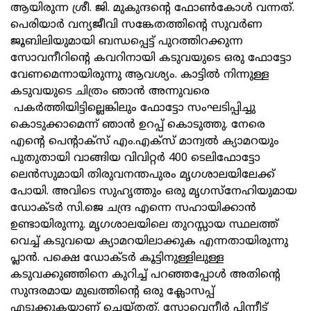
ആയിരുന്ന ശ്രീ. ജി. മുകുന്ദന്‍റെ ഫോൺകോൾ വന്നത്.
പെരിയാർ വന്യജീവി സങ്കേതത്തിന്‍റെ സുവർണ
ജൂബിലിയുമായി ബന്ധപ്പെട്ട് പുറത്തിറക്കുന്ന
സോവനീറിന്‍റെ കവറിനായി കടുവയുടെ ഒരു ഫോട്ടോ
വേണമെന്നായിരുന്നു ആവശ്യം. കാട്ടിൽ നിന്നുള്ള
കടുവയുടെ ചിത്രം ഞാൻ അന്നുവരെ
പകർത്തിയിട്ടില്ലെങ്കിലും ഫോട്ടോ സംഘടിപ്പിച്ചു
കൊടുക്കാമെന്ന് ഞാൻ ഉറപ്പ് കൊടുത്തു. നേരെ
എന്‍റെ പെന്‍റാക്സ് എം.എക്സ് മാന്വൽ ക്യാമറയും
പുതുതായി വാങ്ങിയ വിവിറ്റർ 400 ടെലിഫോട്ടോ
ലെൻസുമായി തിരുവനന്തപുരം മൃഗശാലയിലേക്ക്
പോയി. അവിടെ സുഹൃത്തും ഒരു മൃഗസ്നേഹിയുമായ
ഡോക്ടർ സി.ജെ ചന്ദ്ര എന്നെ സഹായിക്കാൻ
ഉണ്ടായിരുന്നു. മൃഗശാലയിലെ തുറസ്സായ സ്ഥലത്ത്
വെച്ച് കടുവയെ ക്യാമറയിലാക്കുക എന്നതായിരുന്നു
പ്ലാൻ. പക്ഷെ ഡോക്ടർ കൂട്ടിനുള്ളിലുള്ള
കടുവക്കുഞ്ഞിനെ കുറിച്ച് പറഞ്ഞപ്പോൾ അതിന്‍റെ
സുന്ദരമായ മുഖത്തിന്‍റെ ഒരു ക്ലോസപ്പ്
എടുക്കുകയാണ് ചെയ്തത്. സോവെനീർ പിന്നീട്