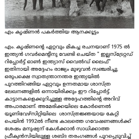
എം കൃഷ്ണന്‍ പകര്‍ത്തിയ ആനക്കൂട്ടം
എം. കൃഷ്ണന്‍റെ ഏറ്റവും മികച്ച രചനയാണ് 1975 ൽ
ഇന്ത്യൻ ഗവർമെന്റിനു വേണ്ടി ചെയ്ത " ഇല്ലസ്ട്രേറ്റഡ്
റിപ്പോർട്ട്‌ ഓൺ ഇന്ത്യാസ് വൈൽഡ് ലൈഫ്"
ഇതിനായി അദ്ദേഹം രാജ്യം മുഴുവൻ സഞ്ചരിച്ചു.
ഒരുപക്ഷെ സ്വാതന്ത്രാനന്തര ഇന്ത്യയിൽ
പുറത്തിറങ്ങിയ ഏറ്റവും ഉന്നതമായ ശാസ്ത്ര
ലേഖനങ്ങളിൽ ഒന്നായിരിക്കും ഈ റിപ്പോർട്ട്.
കാട്ടാനകളെക്കുറിച്ചുള്ള അദ്ദേഹത്തിന്‍റെ അറിവ്
അപാരമാണ്. അമേരിക്കയിലെ കോർണെൽ
യൂണിവേഴ്സിറ്റിയിലെ ശാസ്ത്രജ്ഞയായ കേറ്റി
പെയിൻ 1992ൽ നീണ്ട കാലത്തെ ഗവേഷണങ്ങൾക്ക്
ശേഷം മനുഷ്യന് കേൾക്കാൻ സാധിക്കാത്ത
ഫ്രീക്വൻസിയിലുള്ള ശബ്ദ തരംഗങ്ങൾ പുറപ്പെടുവിച്ച്