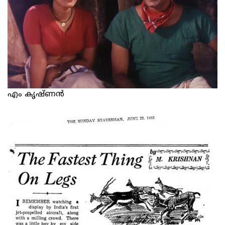
എം കൃഷ്ണന്‍