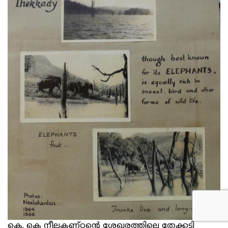
കെ. കെ നീലകണ്ഠന്റെ ശേഖരത്തിലെ തേക്കടി