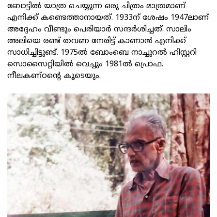
ബോട്ടിൽ യാത്ര ചെയ്യുന്ന ഒരു ചിത്രം മാത്രമാണ്
എനിക്ക് കണ്ടെത്താനായത്. 1933ന് ശേഷം 1947ലാണ്
അദ്ദേഹം വീണ്ടും പെരിയാർ സന്ദർശിച്ചത്. സാലിം
അലിയെ രണ്ട് തവണ നേരിട്ട് കാണാൻ എനിക്ക്
സാധിച്ചിട്ടുണ്ട്. 1975ൽ ബോംബെ നാച്ചുറൽ ഹിസ്റ്ററി
സൊസൈറ്റിയിൽ വെച്ചും 1981ൽ പ്രൊഫ.
നീലകണ്ഠന്റെ കൂടെയും.