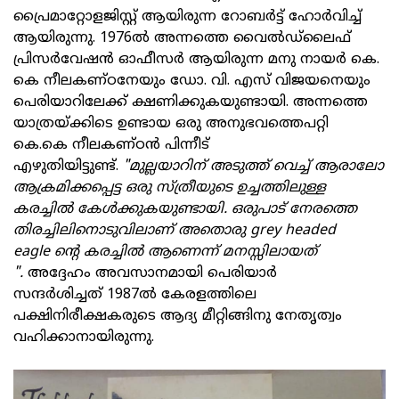
പ്രൈമാറ്റോളജിസ്റ്റ് ആയിരുന്ന റോബർട്ട്‌ ഹോർവിച്ച്
ആയിരുന്നു. 1976ൽ അന്നത്തെ വൈൽഡ്ലൈഫ്
പ്രിസർവേഷൻ ഓഫീസർ ആയിരുന്ന മനു നായർ കെ.
കെ നീലകണ്ഠനേയും ഡോ. വി. എസ് വിജയനെയും
പെരിയാറിലേക്ക് ക്ഷണിക്കുകയുണ്ടായി. അന്നത്തെ
യാത്രയ്ക്കിടെ ഉണ്ടായ ഒരു അനുഭവത്തെപറ്റി
കെ.കെ നീലകണ്ഠൻ പിന്നീട്
എഴുതിയിട്ടുണ്ട്.
"മുല്ലയാറിന് അടുത്ത് വെച്ച് ആരാലോ
ആക്രമിക്കപ്പെട്ട ഒരു സ്ത്രീയുടെ ഉച്ചത്തിലുള്ള
കരച്ചിൽ കേൾക്കുകയുണ്ടായി. ഒരുപാട് നേരത്തെ
തിരച്ചിലിനൊടുവിലാണ് അതൊരു grey headed
eagle ന്റെ കരച്ചിൽ ആണെന്ന് മനസ്സിലായത്
".
അദ്ദേഹം അവസാനമായി പെരിയാർ
സന്ദർശിച്ചത് 1987ൽ കേരളത്തിലെ
പക്ഷിനിരീക്ഷകരുടെ ആദ്യ മീറ്റിങ്ങിനു നേതൃത്വം
വഹിക്കാനായിരുന്നു.