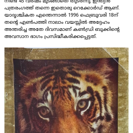
നീണ്ട 45 വർഷം മുടങ്ങാതെ തുടർന്നു. ഇന്ത്യൻ
പത്രരംഗത്ത് തന്നെ ഇതൊരു റെക്കോർഡ് ആണ്.
യാദൃശ്ചികത എന്തെന്നാൽ 1996 ഫെബ്രുവരി 18ന്
തന്‍റെ എൺപത്തി നാലാം വയസ്സില്‍ അദ്ദേഹം
അന്തരിച്ച അതേ ദിവസമാണ് കൺഡ്രി ബുക്കിന്‍റെ
അവസാന ഭാഗം പ്രസിദ്ധീകരിക്കപ്പെട്ടത്.