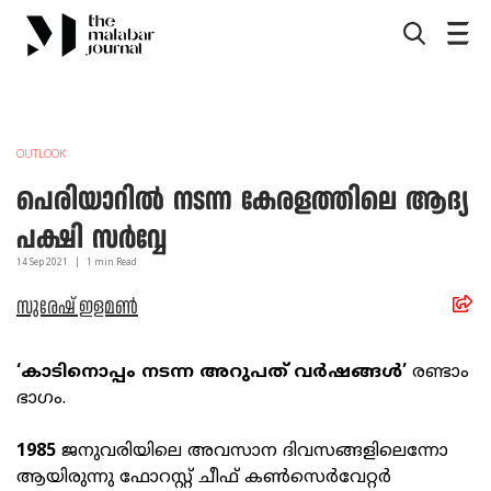
OUTLOOK
പെരിയാറില്‍ നടന്ന കേരളത്തിലെ ആദ്യ
പക്ഷി സര്‍വ്വേ
14 Sep
2021
|
1
min Read
സുരേഷ് ഇളമണ്‍
‘കാടിനൊപ്പം നടന്ന അറുപത് വര്‍ഷങ്ങള്‍’
രണ്ടാം
ഭാഗം.
1985
ജനുവരിയിലെ അവസാന ദിവസങ്ങളിലെന്നോ
ആയിരുന്നു ഫോറസ്റ്റ് ചീഫ് കൺസെർവേറ്റർ