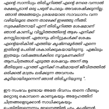
എന്‍റെ സാന്നിധ്യം തിരിച്ചറിഞ്ഞ് എന്‍റെ നേരെ വന്നാൽ
രക്ഷപ്പെടാൻ ഒരു പഴുത് പോലും അവശേഷിക്കുന്നില്ല.
ഞാൻ അങ്ങേയറ്റം ശ്രദ്ധയോടെ സാവധാനം വന്ന
വഴിയിലൂടെ തന്നെ താഴേക്ക് ഇഴഞ്ഞു നീങ്ങി.
സുരക്ഷിതനായി എന്ന് തിരിച്ചറിഞ്ഞ ശേഷമാണ്
ഞാൻ കാണിച്ച വിഡ്ഢിത്തത്തിന്‍റെ ആഴം എനിക്ക്
മനസ്സിലായത്. ഏതാനും മിനിറ്റുകൾക്ക് ശേഷം
എന്‍റെയരികിൽ എത്തിയ കൃഷ്ണമൂർത്തി എന്നെ
ഇതിന്‍റെ പേരിൽ ശകാരിക്കുകയായിരുന്നു. എങ്കിലും
ഇത്രയും വർഷങ്ങൾക്കിടെ നൂറുകണക്കിന്
ആനചിത്രങ്ങൾ എടുത്ത ശേഷവും അന്ന് ആ
ഭീതിയുടെ പുറത്ത് എനിക്ക് നഷ്ടമായത് ജീവിതത്തിൽ
ഒരിക്കൽ മാത്രം ലഭിക്കുന്ന അവസരം
കൂടിയായിരുന്നെന്ന് ഞാൻ തിരിച്ചറിയുന്നു ".
ഈ സംഭവം ഉണ്ടായ അതേ ദിവസം തന്നെ വീണ്ടും
മറ്റൊരു കൊമ്പനെ കാണുകയും അദ്ദേഹത്തിന്
ചിത്രങ്ങളെടുക്കാൻ സാധിക്കുകയും
ചെയ്തിരുന്നെന്നും ലേഖനത്തിൽ എം. കൃഷ്ണൻ