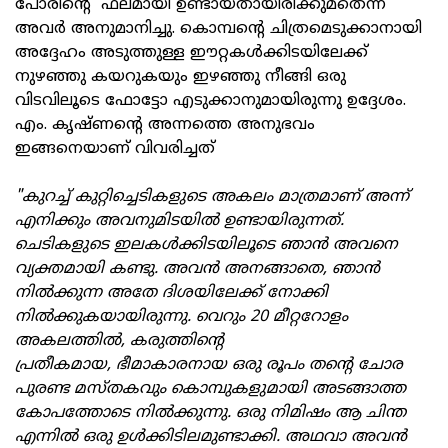
പോരിന്‍റെ ഫലമായി ഉണ്ടായതായിരിക്കുമതെന്ന്
അവർ അനുമാനിച്ചു. കൊമ്പന്‍റെ ചിത്രമെടുക്കാനായി
അദ്ദേഹം അടുത്തുള്ള ഈറ്റകൾക്കിടയിലേക്ക്
നുഴഞ്ഞു കയറുകയും ഇഴഞ്ഞു നീങ്ങി ഒരു
വിടവിലൂടെ ഫോട്ടോ എടുക്കാനുമായിരുന്നു ഉദ്ദേശം.
എം. കൃഷ്ണന്‍റെ അന്നത്തെ അനുഭവം
ഇങ്ങനെയാണ് വിവരിച്ചത്
"കുറച്ച് കുറ്റിച്ചെടികളുടെ അകലം മാത്രമാണ് അന്ന്
എനിക്കും അവനുമിടയിൽ ഉണ്ടായിരുന്നത്.
ചെടികളുടെ ഇലകൾക്കിടയിലൂടെ ഞാൻ അവനെ
വ്യക്തമായി കണ്ടു. അവൻ അനങ്ങാതെ
,
ഞാന്‍
നില്‍ക്കുന്ന അതേ ദിശയിലേക്ക് നോക്കി
നിൽക്കുകയായിരുന്നു. വെറും
20
മീറ്ററോളം
അകലത്തിൽ
,
കരുത്തിന്‍റെ
പ്രതീകമായ
,
ഭീമാകാരനായ ഒരു രൂപം തന്‍റെ ചോര
പുരണ്ട മസ്തകവും കൊമ്പുകളുമായി അടങ്ങാത്ത
കോപത്തോടെ നിൽക്കുന്നു. ഒരു നിമിഷം ആ ചിന്ത
എന്നിൽ ഒരു ഉൾക്കിടിലമുണ്ടാക്കി. അഥവാ അവൻ