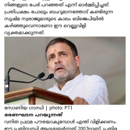
നിങ്ങളുടെ പേര് പറഞ്ഞത് എന്ന് ഓർമ്മിപ്പിച്ചത്.
പ്രതിപക്ഷം പോലും ബഹുമാനത്തോട് കണ്ടിരുന്ന
സുഷ്മ സ്വരാജുമാരുടെ കാലം ബിജെപിയിൽ
കഴിഞ്ഞുവെന്നാണോ ഈ വെല്ലുവിളി
വ്യക്തമാക്കുന്നത്.
സോണിയ ഗാന്ധി | photo: PTI
ഭരണഘടന പറയുന്നത്
വനിത പ്രഥമ പൗരയാകുമ്പോൾ എന്ത് വിളിക്കണം.
ഈ പ്രതിസന്ധി ആദ്യമുയർന്നത് 2007ലാണ്. പ്രതിഭ