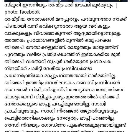
സ്‌മൃതി ഇറാനിയും രാഷ്‌ട്രപതി ദ്രൗപദി മുർമുവും |
photo: facebook
രാഷ്ട്രീയ നേതാക്കൾ മനപ്പൂർവ്വം പറയുന്നതോ നാക്ക്
പിഴയായി വന്ന് ഭവിക്കുന്നതോ ആയ വരികളും
വാക്കുകളും വിവാദമാകുന്നത് ആദ്യമായിട്ടൊന്നുമല്ല.
അത്തരം പ്രയോഗങ്ങളിൽ മുന്നിൽ ഒരു പക്ഷെ
ബിജെപി നേതാക്കളുമാണ്. രാജ്യത്തും രാജ്യത്തിന്
പുറത്തും വലിയ പ്രതിഷേധത്തിന് ഇടയാക്കിയ മുൻ
ബിജെപി വക്താവ് നൂപുർ ശർമയുടെ പ്രവാചക
നിന്ദയ്ക്ക് പാർട്ടി ദേശീയ പ്രസിഡണ്ടോ
പ്രധാനമന്ത്രിയോ മാപ്പുപറഞ്ഞതായി ഓർമയിലില്ല.
ബിജെപി ഉത്തർപ്രദേശ് ഘടകം വൈസ് പ്രസിഡണ്ട്
ദയ ശങ്കർ സിങ്, ബിഎസ്പി അധ്യക്ഷ മായാവതിയെ
വേശ്യയെന്ന് വിളിച്ചപ്പോഴും ഇത്തരത്തിൽ ബിജെപി
നേതാക്കളുടെ മാപ്പു പറച്ചിലുണ്ടായില്ല. സാധ്വി
പ്രാചിയുടേയും, സാധ്വി നിരഞ്ജൻ ജ്യോതിയുടേയും
പൊട്ടിത്തെറികൾക്കും നേതൃത്വം മാപ്പ് പറഞ്ഞില്ല.
ഗാന്ധി നിന്ദയും ഗോഡ്സേ പുകഴ്ത്തലുമുണ്ടായിട്ടുണ്ട്