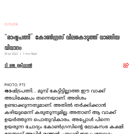
OUTLOOK
“രാഷ്ട്രപത്നി” കോൺഗ്രസ് വിലകൊടുത്ത് വാങ്ങിയ
വിവാദം
30 Jul
2022
|
1
min Read
ടി ജെ ശ്രീലാൽ
PHOTO: PTI
രാ
ഷ്ട്രപത്നി… മുമ്പ് കേട്ടിട്ടില്ലാത്ത ഈ വാക്ക്
അധിക്ഷേപം തന്നെയാണ്. അരിശം
ഉണ്ടാക്കുന്നതുമാണ്. അതിൽ തർക്കിക്കാൻ
കഴിയുമെന്ന് കരുതുന്നുമില്ല. അതാണ് ആ വാക്ക്
ഉയർത്തുന്ന പൊതുവികാരം. അപ്പോൾ പിന്നെ
ഉയരുന്ന ചോദ്യം കോൺഗ്രസിന്റെ ലോകസഭ കക്ഷി