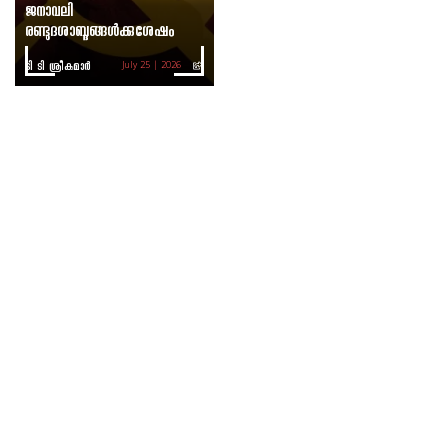
ജനാവലി
രണ്ടുദശാബ്ദങ്ങൾക്കുശേഷം
ടി ടി ശ്രീകുമാര്‍
July 25 | 2026