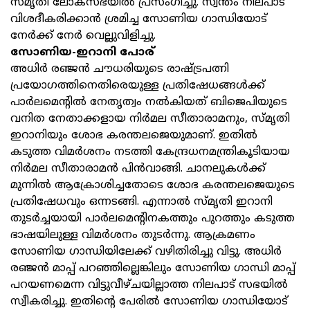
സ്മൃതി ലോകസഭയിൽ പ്രസംഗിച്ചു. സ്വന്തം നിലപാട്
വിശദീകരിക്കാൻ ശ്രമിച്ച സോണിയ ഗാന്ധിയോട്
നേർക്ക് നേർ വെല്ലുവിളിച്ചു.
സോണിയ-ഇറാനി പോര്
അധിർ രഞ്ജൻ ചൗധരിയുടെ രാഷ്ട്രപത്നി
പ്രയോഗത്തിനെതിരെയുള്ള പ്രതിഷേധങ്ങൾക്ക്
പാർലമെന്റിൽ നേതൃത്വം നൽകിയത് ബിജെപിയുടെ
വനിത നേതാക്കളായ നിർമല സീതാരാമനും, സ്മൃതി
ഇറാനിയും ശോഭ കരന്തലജെയുമാണ്. ഇതിൽ
കടുത്ത വിമർശനം നടത്തി കേന്ദ്രധനമന്ത്രികൂടിയായ
നിർമല സീതാരാമൻ പിൻവാങ്ങി. ചാനലുകൾക്ക്
മുന്നിൽ ആക്രോശിച്ചതോടെ ശോഭ കരന്തലജെയുടെ
പ്രതിഷേധവും ഒന്നടങ്ങി. എന്നാൽ സ്മൃതി ഇറാനി
തുടർച്ചയായി പാർലമെന്റിനകത്തും പുറത്തും കടുത്ത
ഭാഷയിലുള്ള വിമർശനം തുടർന്നു. ആക്രമണം
സോണിയ ഗാന്ധിയിലേക്ക് വഴിതിരിച്ചു വിട്ടു. അധിർ
രഞ്ജൻ മാപ്പ് പറഞ്ഞില്ലെങ്കിലും സോണിയ ഗാന്ധി മാപ്പ്
പറയണമെന്ന വിട്ടുവീഴ്ചയില്ലാത്ത നിലപാട് സഭയിൽ
സ്വീകരിച്ചു. ഇതിന്റെ പേരിൽ സോണിയ ഗാന്ധിയോട്