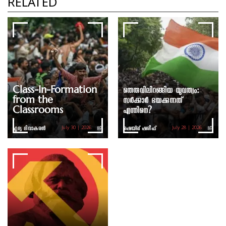
RELATED
Class-In-Formation
തെരുവിലിറങ്ങിയ യുവത്വം:
from the
സർക്കാർ ഭയക്കുന്നത്
Classrooms
എന്തിനെ?
ഹൃദ്യ ദിവാകരൻ
ഷെയ്ഖ് ഷരീഫ്
July 30 | 2026
July 28 | 2026