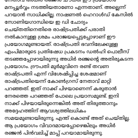
നേതാവ് അധിർ ര‍ഞ്ജൻ ചൗധരി ഈ പ്രയോഗം
മനപ്പൂർവ്വം നടത്തിയതാണോ എന്നതാണ്. അല്ലെന്ന്
പറയാൻ സാധിക്കില്ല. നാഷണൽ ഹെറാൾഡ് കേസിൽ
സോണിയഗാന്ധിയെ ഇ ഡി ചോദ്യം
ചെയ്തതിനെതിരെ രാഷ്ട്രപതിക്ക് പരാതി
നൽകാനുള്ള ശ്രമം പരാജയപ്പെട്ടപ്പോഴാണ് ഈ
പ്രയോഗമുണ്ടായത്. രാഷ്ട്രപതി ഭവനിലേക്കുള്ള
എംപിമാരുടെ പ്രതിഷേധ പ്രകടനം ഡൽഹി പൊലീസ്
തടഞ്ഞപ്പോഴായിരുന്നു അധിർ രഞ്ജന്റെ അതിരുകടന്ന
പ്രയോഗം. ദ്രൗപതി മുർമുവിനെ രണ്ട് തവണ
രാഷ്ട്രപത്നി എന്ന് വിശേഷിപ്പിച്ച ശേഷമാണ്
രാഷ്ട്രപതിയെന്ന് കോൺഗ്രസ് നേതാവ് മാറ്റി
പറഞ്ഞത്. ഇത് നാക്ക് പിഴയാണെന്ന് കരുതാൻ
നേരത്തെ പറഞ്ഞത് പോലെ പ്രയാസമുണ്ട്. ഇനി
നാക്ക് പിഴയായിരുന്നെങ്കിൽ അത് തിരുത്താനും
അദ്ദേഹത്തിന് ആവശ്യത്തിലധികം
സമയമുണ്ടായിരുന്നു. എന്ത് കൊണ്ട് അത് ചെയ്തില്ല.
ആ പ്രയോഗം വിവാദമായപ്പോഴെങ്കിലും അധിർ
രഞ്ജൻ പിൻവലിച്ച് മാപ്പ് പറയാമായിരുന്നു.