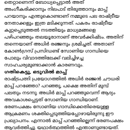
തെറ്റാണെന്ന് ബോധ്യപ്പെട്ടാൽ അത്
അംഗീകരിക്കാനും നിലപാട് തിരുത്താനും മാപ്പ്
പറയാനും എന്തുകൊണ്ടാണ് നമ്മുടെ പല രാഷ്ട്രീയ
നേതാക്കളും ഇത്ര മടിക്കുന്നത്. പകരം രാഷ്ട്രീയ
കുറ്റപ്പെടുത്തൽ നടത്തിയും മാധ്യമങ്ങളെ
പഴിപറഞ്ഞും തലയൂരാനാണ് അവർക്കിഷ്ടം. അതിന്
തന്നെയാണ് അധിർ ര‍ഞ്ജനും ശ്രമിച്ചത്. അതാണ്
കോൺഗ്രസ് പ്രസിഡണ്ട് സോണിയ ഗാന്ധിയെ
പോലും വിവാദത്തിലേക്ക് വലിച്ചിഴച്ച
സാഹചര്യമുണ്ടാക്കാൻ കാരണവും.
ഗതികെട്ടു, ഒടുവിൽ മാപ്പ്
രാഷ്ട്രപത്നി പ്രയോഗത്തിൽ അധിർ രഞ്ജൻ ചൗധരി
മാപ്പ് പറഞ്ഞോ? പറഞ്ഞു, പക്ഷെ അതിന് മുമ്പ്
പലതും നടന്നു. അധിർ മാപ്പ് പറഞ്ഞുവെന്ന് ആദ്യം
അവകാശപ്പെട്ടത് സോണിയ ഗാന്ധിയാണ്.
ഭരണപക്ഷം സോണിയ ഗാന്ധിക്കെതിരെയുള്ള
ആക്രമണം ശക്തിപ്പെടുത്തിയപ്പോഴായിരുന്നു ഈ
പ്രഖ്യാപനം. എന്നാൽ മാപ്പ് പറഞ്ഞില്ലെന്ന് ഭരണപക്ഷം
ആവർത്തിച്ചു. യഥാർത്ഥത്തിൽ എന്താണുണ്ടായത്.