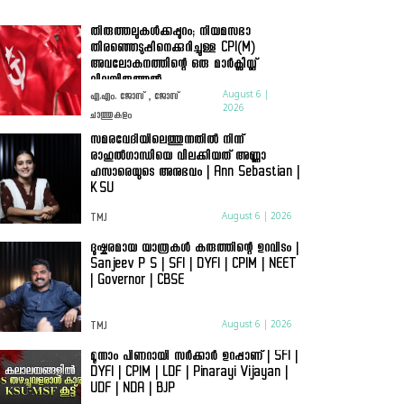
തിരുത്തലുകൾക്കപ്പുറം; നിയമസഭാ
തിരഞ്ഞെടുപ്പിനെക്കുറിച്ചുള്ള CPI(M)
അവലോകനത്തിന്റെ ഒരു മാർക്സിസ്റ്റ്
വിലയിരുത്തൽ
August 6 |
എ.എം. ജോസ് , ജോസ്
2026
ചാത്തുകുളം
സമരവേദിയിലെത്തുന്നതിൽ നിന്ന്
രാഹുൽഗാന്ധിയെ വിലക്കിയത് അണ്ണാ
ഹസാരെയുടെ അനുഭവം | Ann Sebastian |
KSU
August 6 | 2026
TMJ
ദുഷ്കരമായ യാത്രകൾ കരുത്തിന്റെ ഉറവിടം |
Sanjeev P S | SFI | DYFI | CPIM | NEET
| Governor | CBSE
August 6 | 2026
TMJ
മൂന്നാം പിണറായി സർക്കാർ ഉറപ്പാണ് | SFI |
DYFI | CPIM | LDF | Pinarayi Vijayan |
UDF | NDA | BJP