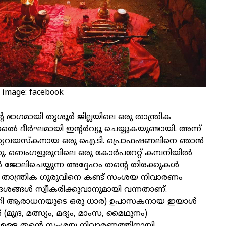
 image: facebook
ഭാഗമായി തൃശൂർ ജില്ലയിലെ ഒരു താന്ത്രിക
്കൽ ദീര്‍ഘമായി ഇന്റർവ്യൂ ചെയ്യുകയുണ്ടായി. അന്ന്
മധ്യവയസ്കനായ ഒരു ഐ.ടി. പ്രൊഫഷണലിനെ ഞാൻ
ുന്നു. ബെംഗളുരുവിലെ ഒരു കോർപറേറ്റ് കമ്പനിയിൽ
 ജോലിചെയ്യുന്ന അദ്ദേഹം തന്റെ തിരക്കുകൾ
ച്ച് താന്ത്രിക ഗുരുവിനെ കണ്ട് സംശയ നിവാരണം
ശങ്ങൾ സ്വീകരിക്കുവാനുമായി വന്നതാണ്.
്തി ആരാധനയുടെ ഒരു ധാര) ഉപാസകനായ ഇയാൾ
മുദ്ര, മത്സ്യം, മദ്യം, മാംസ, മൈഥുനം)