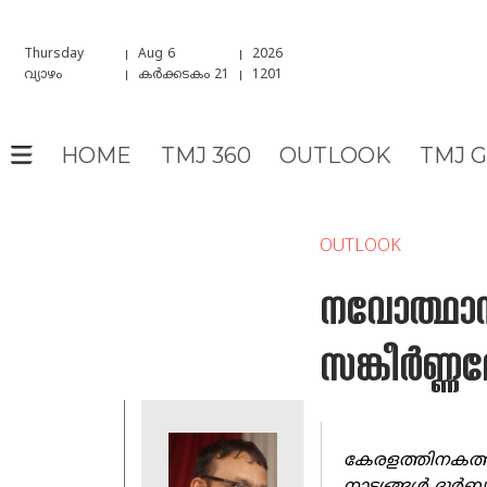
Thursday
Aug 6
2026
വ്യാഴം
കർക്കടകം 21
1201
HOME
TMJ 360
OUTLOOK
TMJ 
OUTLOOK
നവോത്ഥാന
സങ്കീർണ്ണ
കേരളത്തിനകത്ത