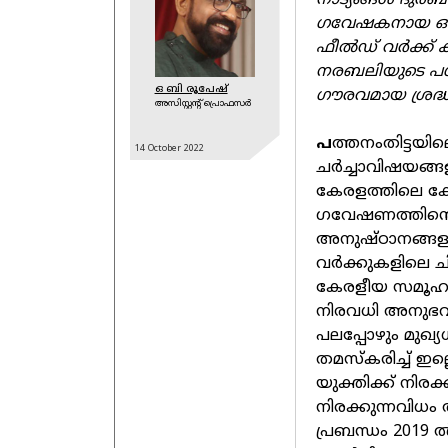
നാട്യങ്ങള്‍ ദുര
ഗവേഷകനായ ഒ 
ഫീല്‍ഡ്‌ വര്‍ക്ക
നരബലിയുടെ പശ്
ഒ ബി രൂപേഷ്
ഗൗരവമായ ശ്രദ്ധ 
അസിസ്റ്റന്റ് പ്രൊഫസര്‍
പ
ത്തനംതിട്ടയി
14 October
2022
ചർച്ചാവിഷയങ്ങ
കേരളത്തിലെ ക്ഷേ
ഗവേഷണത്തിന്റെ 
അനുഷ്ഠാനങ്ങള
വർക്കുകളിലെ ചി
കേരളീയ സമൂഹത്
നിരവധി അനുഭവങ
പലപ്പോഴും മുഖ്
തമസ്കരിച്ച് ഇല
യുക്തിക്ക് നിരക
നിരക്കുന്നവിധ
പ്രബന്ധം 20