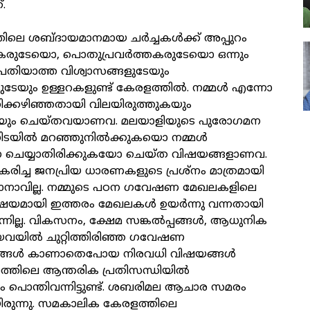
്.
ലെ ശബ്ദായമാനമായ ചർച്ചകൾക്ക് അപ്പുറം
കരുടേയൊ, പൊതുപ്രവർത്തകരുടേയൊ ഒന്നും
ധ പതിയാത്ത വിശ്വാസങ്ങളുടേയും
ടേയും ഉള്ളറകളുണ്ട് കേരളത്തിൽ. നമ്മൾ എന്നോ
തിക്കഴിഞ്ഞതായി വിലയിരുത്തുകയും
ും ചെയ്തവയാണവ. മലയാളിയുടെ പുരോഗമന
ിനിടയിൽ മറഞ്ഞുനിൽക്കുകയൊ നമ്മൾ
െയ്യാതിരിക്കുകയോ ചെയ്ത വിഷയങ്ങളാണവ.
കരിച്ച ജനപ്രിയ ധാരണകളുടെ പ്രശ്നം മാത്രമായി
ാനാവില്ല. നമ്മുടെ പഠന ഗവേഷണ മേഖലകളിലെ
ിഷയമായി ഇത്തരം മേഖലകൾ ഉയര്‍ന്നു വന്നതായി
നില്ല. വികസനം, ക്ഷേമ സങ്കൽപ്പങ്ങൾ, ആധുനിക
ങിയവയിൽ ചുറ്റിത്തിരിഞ്ഞ ഗവേഷണ
ങ്ങൾ കാണാതെപോയ നിരവധി വിഷയങ്ങൾ
്തിലെ ആന്തരിക പ്രതിസന്ധിയിൽ
ധം പൊന്തിവന്നിട്ടുണ്ട്. ശബരിമല ആചാര സമരം
ിരുന്നു. സമകാലിക കേരളത്തിലെ