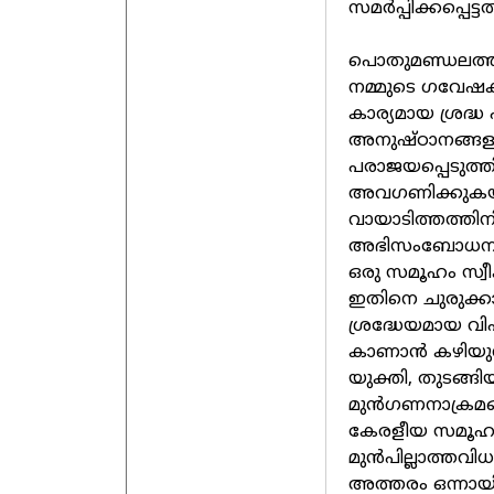
സമർപ്പിക്കപ്പെട്ടത
പൊതുമണ്ഡലത്തി
നമ്മുടെ ഗവേഷ
കാര്യമായ ശ്രദ്
അനുഷ്ഠാനങ്ങളു
പരാജയപ്പെടുത്
അവഗണിക്കുകയ
വായാടിത്തത്ത
അഭിസംബോധന ച
ഒരു സമൂഹം സ്വീ
ഇതിനെ ചുരുക്ക
ശ്രദ്ധേയമായ വ
കാണാൻ കഴിയുന്
യുക്തി, തുടങ്
മുൻഗണനാക്രമ
കേരളീയ സമൂഹത
മുൻപില്ലാത്തവി
അത്തരം ഒന്നായ