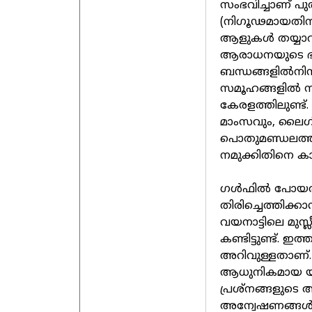
സംഭവിച്ചാണ് പു
(നിഗൂഢമായതിനാ
ആളുകൾ തയ്യാറാ
ആരാധനയുടെ ഭ
ബന്ധങ്ങളിൽനിന്ന്
സമൂഹങ്ങളിൽ സ്
കേരളത്തിലുണ്ട്
മാംസവും, ലൈഗിക
പൊതുമണ്ഡലത്ത
നമുക്കിതിനെ ക
ഗൾഫിൽ പോയതിന്
തിരിച്ചെത്തിക്ക
വയനാട്ടിലെ മുസ
കണ്ടിട്ടുണ്ട്. 
അറിവുള്ളതാണ്.
ആധുനികമായ യു
പ്രശ്നങ്ങളുട
അന്വേഷണങ്ങൾ