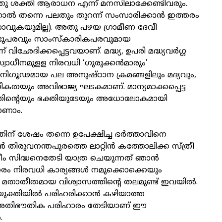
തു ശക്തി ആരാധന എന്ന് മനസിലാക്കേണ്ടിവരും.
ൽ തന്നെ പലതും തുറന്ന് സംസാരിക്കാൻ ഇത്തരം
വുകയുമില്ല). അതു പഴയ ഗ്രാമീണ ദേവീ
ൂപരവും സാംസ്കാരികപരവുമായ
 വിഛേദിക്കപ്പെട്ടവയാണ്. മദ്ധ്യ, ഉപരി മദ്ധ്യവർഗ്ഗ
വാധീനമുളള നിരവധി ‘ഗുരുക്കൻമാരും’
. നിഗൂഢമായ പല അനുഷ്ഠാന ക്രമങ്ങളിലും മദ്യവും,
തയും അവിഭാജ്യ ഘടകമാണ്. മാന്യമാക്കപ്പെട്ട
ിന്റെയും ഭക്തിയുടേയും അധോലോകമായി
ാണാം.
 ശേഷം തന്നെ ഉപേക്ഷിച്ച ഭർത്താവിനെ
ാൻ തിരുവനന്തപുരത്തെ ലാറ്റിൻ കത്തോലിക്ക സ്ത്രീ
്ലീം സിദ്ധനെതേടി യാത്ര ചെയുന്നത് ഞാൻ
ഇത്തരം നിരവധി കാര്യങ്ങൾ നമുക്കൊക്കെയും
 മതാതീതമായ വിശ്വാസത്തിന്റെ തലമുണ്ട് ഇവയിൽ.
ക്തിയിൽ പരിഹരിക്കാൻ കഴിയാത്ത
െ അതിഭൗതിക പരിഹാരം തേടിയാണ് ഈ
.