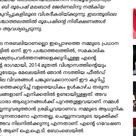
്‍ബലമായ അടിത്തറയിലാണെന്ന്‌ സാമൂഹ്യശാസ്‌ത്ര
ബി രൂപേഷ്‌ മലബാർ ജേർണലിനു നൽകിയ
് കുറിപ്പുകളിലൂടെ വിശദീകരിയ്‌ക്കുന്നു. ഇലന്തൂരിലെ
ചാത്തലത്തില്‍ രൂപേഷിന്റെ നിരീക്ഷണങ്ങൾ
ആവശ്യപ്പെടുന്നു.
ലെ നരബലിയാണല്ലൊ ഇപ്പൊഴത്തെ നമ്മുടെ പ്രധാന
ളിൽ ഒന്ന്. ഈ പശ്ചാത്തലത്തിൽ, സമകാലിക
ത്രപ്രവർത്തനങ്ങളെക്കുറിച്ചുള്ള എന്റെ
ഭാഗമായി, 2014 മുതൽ വിശ്വാസത്തിന്റെയും
ുടേയും മേഖലയിൽ ഞാൻ നടത്തിയ ഫീൽഡ്
ല വിവരങ്ങൾ പങ്കുവെക്കാനാണ് ഈ കുറിപ്പ്.
തെക്കുറിച്ച് വളരെയധികം ഉൾകാഴ്ച തരുന്ന
്ങളാണ് എനിക്കതിൽ ഉണ്ടായിട്ടുള്ളത്. അവ
യധാരാ ആഖ്യാനങ്ങൾക്ക് പുറത്തുള്ളവയാണ്. നമ്മൾ
്ലെന്നുവരുത്താൻ ശ്രമിച്ചവയാണവ. നമ്മുടെ ആധുനിക
്കുന്നതാണോ എന്നതല്ല, ചെയ്യുന്നവരുടെ യുക്തിക്ക്
ം അവ നിലനിൽക്കുന്നു എന്നതാണ്. എന്റെ ഗവേഷണ
19 ൽ ആണ് ഐ.ഐ.ടി. ബോംബെയിൽ