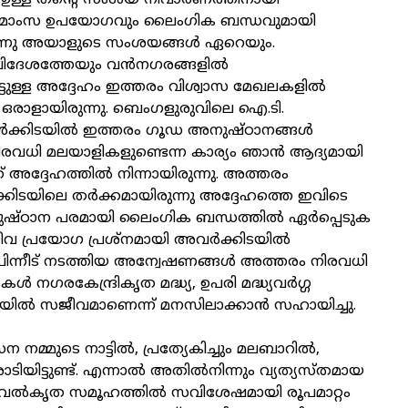
ൽ ഉള്ള തന്റെ സംശയ നിവാരണത്തിനായി
നു. മാംസ ഉപയോഗവും ലൈംഗിക ബന്ധവുമായി
ിരുന്നു അയാളുടെ സംശയങ്ങൾ ഏറെയും.
 വിദേശത്തേയും വൻനഗരങ്ങളിൽ
്ടുള്ള അദ്ദേഹം ഇത്തരം വിശ്വാസ മേഖലകളിൽ
്ന ഒരാളായിരുന്നു. ബെംഗളുരുവിലെ ഐ.ടി.
ക്കിടയിൽ ഇത്തരം ഗൂഡ അനുഷ്ഠാനങ്ങൾ
 നിരവധി മലയാളികളുണ്ടെന്ന കാര്യം ഞാൻ ആദ്യമായി
് അദ്ദേഹത്തിൽ നിന്നായിരുന്നു. അത്തരം
്കിടയിലെ തർക്കമായിരുന്നു അദ്ദേഹത്തെ ഇവിടെ
നുഷ്ഠാന പരമായി ലൈംഗിക ബന്ധത്തിൽ ഏര്‍പ്പെടുക
ീവ പ്രയോഗ പ്രശ്നമായി അവർക്കിടയിൽ
ു. പിന്നീട് നടത്തിയ അന്വേഷണങ്ങൾ അത്തരം നിരവധി
നഗരകേന്ദ്രികൃത മദ്ധ്യ, ഉപരി മദ്ധ്യവർഗ്ഗ
ടയിൽ സജീവമാണെന്ന് മനസിലാക്കാൻ സഹായിച്ചു.
നമ്മുടെ നാട്ടിൽ, പ്രത്യേകിച്ചും മലബാറിൽ,
ിയിട്ടുണ്ട്. എന്നാൽ അതിൽനിന്നും വ്യത്യസ്തമായ
ൽകൃത സമൂഹത്തിൽ സവിശേഷമായി രൂപമാറ്റം