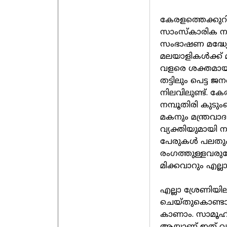
കേരളത്തെക്കുറിച
സാംസ്കാരിക ന
സംഭാഷണ മദ്ധ്യ
മലയാളികൾക്ക് 
വളരെ ശക്തമായി 
തട്ടിലും പെട്ട
നിലവിലുണ്ട്. കേര
നമ്പൂതിരി കുടു
മകനും മന്ത്രവാ
വ്യക്തിയുമായി 
പേരുകൾ പലതും 
രംഗത്തുള്ളവരു
മിക്കവാറും എല്ല
എല്ലാ ശ്രേണിയ
ചെയ്തുകൊണ്ടാണ്
കാണാം. സാമൂഹ