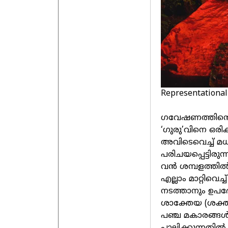
Representational
ഗവേഷണത്തിന്റെ 
‘ഗുരു’വിനെ ഒരിക
അവിടെവെച്ച് 
പരിചയപ്പെട്ടിര
വൻ ശമ്പളത്തിൽ
എല്ലാം മാറ്റിവെ
നടത്താനും ഉപദേ
ശാക്തേയ (ശക
പഞ്ച മകാരങ്ങൾ (