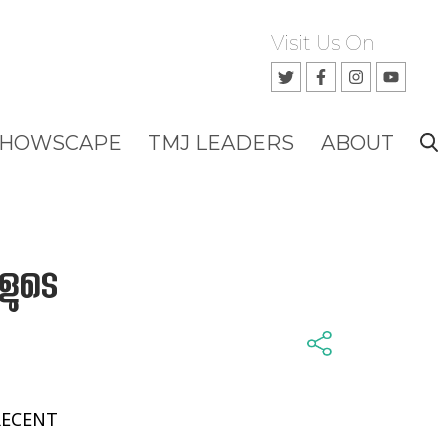
Visit Us On
SHOWSCAPE
TMJ LEADERS
ABOUT
ളുടെ
RECENT