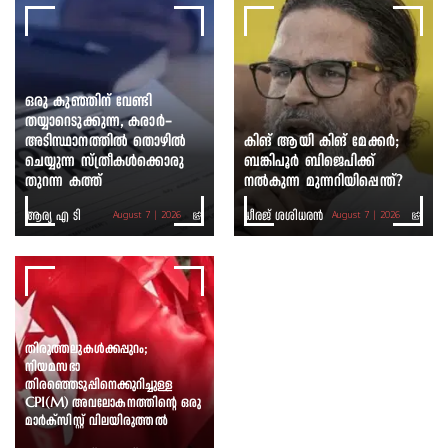
ഒരു കുഞ്ഞിന് വേണ്ടി
തയ്യാറെടുക്കുന്ന, കരാർ-
അടിസ്ഥാനത്തിൽ തൊഴിൽ
കിങ് ആയി കിങ് മേക്കർ;
ചെയ്യുന്ന സ്ത്രീകൾക്കൊരു
ബങ്കിപൂർ ബിജെപിക്ക്
തുറന്ന കത്ത്
നൽകുന്ന മുന്നറിയിപ്പെന്ത്?
ആര്യ എ ടി
ധീരജ് ശശിധരൻ
August 7 | 2026
August 7 | 2026
തിരുത്തലുകൾക്കപ്പുറം;
നിയമസഭാ
തിരഞ്ഞെടുപ്പിനെക്കുറിച്ചുള്ള
CPI(M) അവലോകനത്തിന്റെ ഒരു
മാർക്സിസ്റ്റ് വിലയിരുത്തൽ