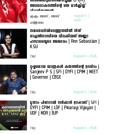
തിരഞ്ഞെടുപ്പിനെക്കുറിച്ചുള്ള CPI(M)
അവലോകനത്തിന്റെ ഒരു മാർക്സിസ്റ്റ്
വിലയിരുത്തൽ
August 6 |
എ.എം. ജോസ് , ജോസ്
2026
ചാത്തുകുളം
സമരവേദിയിലെത്തുന്നതിൽ നിന്ന്
രാഹുൽഗാന്ധിയെ വിലക്കിയത് അണ്ണാ
ഹസാരെയുടെ അനുഭവം | Ann Sebastian |
KSU
August 6 | 2026
TMJ
ദുഷ്കരമായ യാത്രകൾ കരുത്തിന്റെ ഉറവിടം |
Sanjeev P S | SFI | DYFI | CPIM | NEET
| Governor | CBSE
August 6 | 2026
TMJ
മൂന്നാം പിണറായി സർക്കാർ ഉറപ്പാണ് | SFI |
DYFI | CPIM | LDF | Pinarayi Vijayan |
UDF | NDA | BJP
August 6 | 2026
TMJ