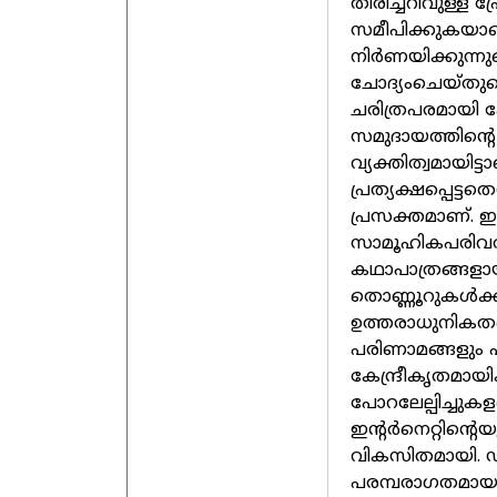
തിരിച്ചറിവുള്
സമീപിക്കുകയാണ
നിർണയിക്കുന്നു
ചോദ്യംചെയ്തുകൊണ
ചരിത്രപരമായി ക
സമുദായത്തിന്റെ 
വ്യക്തിത്വമായിട
പ്രത്യക്ഷപ്പെട്ട
പ്രസക്തമാണ്. 
സാമൂഹികപരിവർ
കഥാപാത്രങ്ങളായി
തൊണ്ണൂറുകൾക്
ഉത്തരാധുനികത
പരിണാമങ്ങളും
കേന്ദ്രീകൃതമായ
പോറലേല്പിച്ചുകള
ഇന്റർനെറ്റിന്
വികസിതമായി. ഡി
പരമ്പരാഗതമായ സം