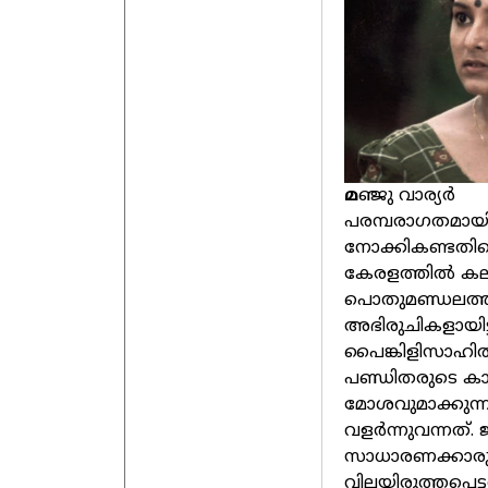
മ
ഞ്ജു വാര്യർ
പരമ്പരാഗതമാ
നോക്കികണ്ടതിന്
കേരളത്തിൽ കല
പൊതുമണ്ഡലത്തി
അഭിരുചികളായിട
പൈങ്കിളിസാഹിത്
പണ്ഡിതരുടെ കാ
മോശവുമാക്കുന്
വളർന്നുവന്നത്
സാധാരണക്കാരുട
വിലയിരുത്തപ്പെ