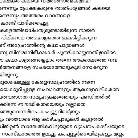
ള പ്രേക്ഷകർ കലയെ വിമർശനാത്മകമായി
െന്നും പ്രേക്ഷകരുടെ താത്പര്യങ്ങൾ കലയെ
ണ്ടെന്നും അത്തരം വാദങ്ങളെ
്ട് വാദിക്കപ്പെട്ടു.
േരളത്തിലാധിപത്യമുണ്ടായിരുന്ന നായർ
പില്ക്കാല അടയാളത്തെ പ്രകടിപ്പിക്കുന്ന
്ടാണ് അദ്ദേഹത്തിന്റെ കഥാപാത്രങ്ങൾ
തെന്നു സിനിമാനിരീക്ഷകർ ചൂണ്ടിക്കാട്ടുന്നത് ഇവിടെ
ഈ കഥാപാത്രങ്ങളെല്ലാം തന്നെ അക്കാലത്തെ നവ
ത്തനങ്ങളെ സംശയത്തോടുകൂടി നോക്കുന്ന
രുന്നു.
കുശേഷമുള്ള കേരളസമൂഹത്തിൽ നടന്ന
യെക്കുറിച്ചുള്ള സംവാദങ്ങളും ആഗോളവല്കരണ
 പരമ്പരാഗത സമൂഹക്രമത്തെയും പണ്ഡിതരിൽ
ിക്കിടന്ന ബൗദ്ധികതയെയും വല്ലാതെ
ഞ്ഞുവെന്നർഥം. കംപ്യൂട്ടറിന്റെയും
റെയും വരവോടെ ആ കാഴ്ചപ്പാടുകൾ കൂടുതൽ
ജിറ്റൽ സാങ്കേതികവിദ്യയുടെ വ്യാപനം കാഴ്ചയുടെ
സ്‌കാരത്തെ ഉലച്ചു. കംപ്യൂട്ടർഗെയിമുകളും മറ്റും