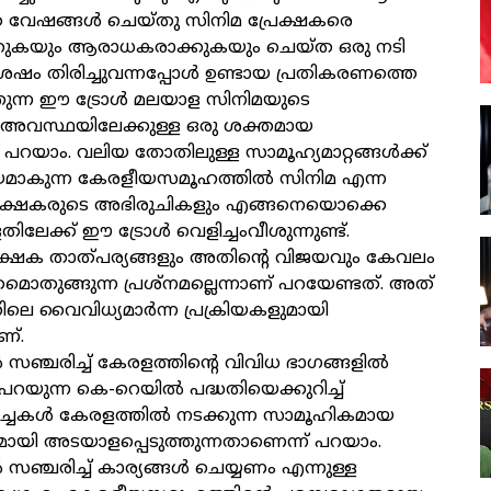
സ്ത വേഷങ്ങൾ ചെയ്തു സിനിമ പ്രേക്ഷകരെ
്തുകയും ആരാധകരാക്കുകയും ചെയ്ത ഒരു നടി
ഷം തിരിച്ചുവന്നപ്പോൾ ഉണ്ടായ പ്രതികരണത്തെ
തുന്ന ഈ ട്രോൾ മലയാള സിനിമയുടെ
അവസ്ഥയിലേക്കുള്ള ഒരു ശക്തമായ
പറയാം. വലിയ തോതിലുള്ള സാമൂഹ്യമാറ്റങ്ങൾക്ക്
യമാകുന്ന കേരളീയസമൂഹത്തിൽ സിനിമ എന്ന
രേക്ഷകരുടെ അഭിരുചികളും എങ്ങനെയൊക്കെ
ളതിലേക്ക് ഈ ട്രോൾ വെളിച്ചംവീശുന്നുണ്ട്.
േക്ഷക താത്പര്യങ്ങളും അതിന്റെ വിജയവും കേവലം
മൊതുങ്ങുന്ന പ്രശ്‌നമല്ലെന്നാണ് പറയേണ്ടത്. അത്
െ വൈവിധ്യമാർന്ന പ്രക്രിയകളുമായി
ണ്.
ഞ്ചരിച്ച് കേരളത്തിന്റെ വിവിധ ഭാഗങ്ങളിൽ
റയുന്ന കെ-റെയിൽ പദ്ധതിയെക്കുറിച്ച്
 ചർച്ചകൾ കേരളത്തിൽ നടക്കുന്ന സാമൂഹികമായ
്യമായി അടയാളപ്പെടുത്തുന്നതാണെന്ന് പറയാം.
്ചരിച്ച് കാര്യങ്ങൾ ചെയ്യണം എന്നുള്ള