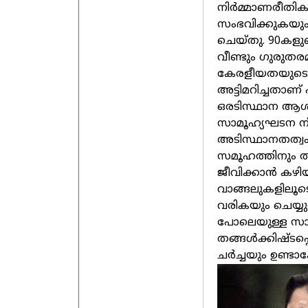
നിർമ്മാണരീതികള
സംഭവിക്കുകയും
ചെയ്തു. 90കളു
വീണ്ടും ഗുരുതര
കേരളീയതയുടെ 
അട്ടിമറിച്ചതാണ് 
ഒരടിസ്ഥാന ആശയം
സാമൂഹ്യഘടന നി
അടിസ്ഥാനതത്വം.
സമൂഹത്തിനും ത
ജീവിക്കാൻ കഴിയു
വാങ്ങലുകളിലൂട
വരികയും ചെയ്
പോലെയുള്ള സാ
തങ്ങൾക്കിഷ്ടപ്
ചർച്ചയും ഉണ്ടാക്