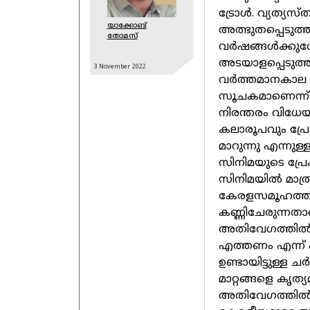
ട്രോൾ. വ്യത്യ
യാക്കോബ്
അത്ഭുതപ്പെടുത
തോമസ്‌
വർഷങ്ങൾക്കുശേ
അടയാളപ്പെടുത്
3 November
2022
വർത്തമാനകാല 
സൂചകമാണെന്ന് 
നിരന്തരം വിധേ
കലാരൂപവും പ്
മാറുന്നു എന്നുള്
സിനിമയുടെ പ്ര
സിനിമയിൽ മാത്ര
കേരളസമൂഹത്തില
കണ്ണിചേരുന്നതാ
അതിവേഗത്തിൽ സ
എത്തണം എന്ന് പ
ഉണ്ടായിട്ടുള്ള
മാറ്റങ്ങളെ കൃത
അതിവേഗത്തിൽ സഞ