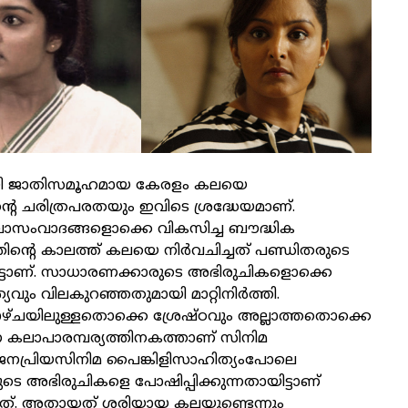
യി ജാതിസമൂഹമായ കേരളം കലയെ
റെ ചരിത്രപരതയും ഇവിടെ ശ്രദ്ധേയമാണ്.
ാസംവാദങ്ങളൊക്കെ വികസിച്ച ബൗദ്ധിക
ന്റെ കാലത്ത് കലയെ നിർവചിച്ചത് പണ്ഡിതരുടെ
്ടാണ്. സാധാരണക്കാരുടെ അഭിരുചികളൊക്കെ
യവും വിലകുറഞ്ഞതുമായി മാറ്റിനിർത്തി.
ഴ്ചയിലുള്ളതൊക്കെ ശ്രേഷ്ഠവും അല്ലാത്തതൊക്കെ
ന കലാപാരമ്പര്യത്തിനകത്താണ് സിനിമ
. ജനപ്രിയസിനിമ പൈങ്കിളിസാഹിത്യംപോലെ
െ അഭിരുചികളെ പോഷിപ്പിക്കുന്നതായിട്ടാണ്
ട്ടത്. അതായത് ശരിയായ കലയുണ്ടെന്നും