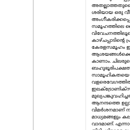
അതല്ലാത്തതുണ്
ശരിയായ ഒരു വീ
അംഗീകരിക്കപ്പെട
സമൂഹത്തിലെ വ
വിവേചനത്തിലൂ
കാഴ്ചപ്പാടിന്റെ
കേരളസമൂഹം 
ആശയങ്ങൾക്കെതി
കാണാം. ചിലരു
ബഹുഭൂരിപക്ഷത
സാമൂഹികതയെ 
വളരെവേഗത്തിൽ
ഇലക്ട്രോണിക്‌
മുഖ്യപങ്കുവഹിച
ആനന്ദത്തെ ഉല്പ
വിമർശനമാണ് നടത
മാധ്യമങ്ങളും കല
വാദമാണ്. എന്നാൽ