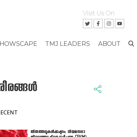
Visit Us On
SHOWSCAPE
TMJ LEADERS
ABOUT
രീരങ്ങൾ
RECENT
തിരുത്തലുകൾക്കപ്പുറം; നിയമസഭാ