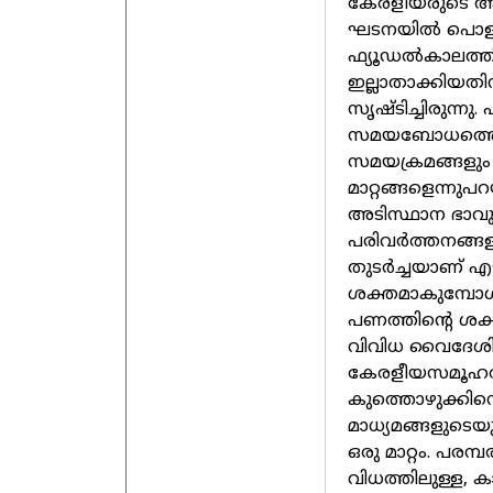
കേരളീയരുടെ ആ
ഘടനയിൽ പൊളിച്ചെ
ഫ്യൂഡൽകാലത്
ഇല്ലാതാക്കിയ
സൃഷ്ടിച്ചിരുന്
സമയബോധത്തെയു
സമയക്രമങ്ങളും 
മാറ്റങ്ങളെന്നുപ
അടിസ്ഥാന ഭാവുകത
പരിവർത്തനങ്ങള
തുടർച്ചയാണ് 
ശക്തമാകുമ്പോൾ
പണത്തിന്റെ ശക
വിവിധ വൈദേശി
കേരളീയസമൂഹത്ത
കുത്തൊഴുക്കിനെ 
മാധ്യമങ്ങളുടെയു
ഒരു മാറ്റം. പര
വിധത്തിലുള്ള, ക