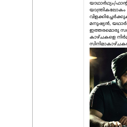
യാഥാർഥ്യം/ഫാന്റ
യാന്ത്രികലോക
വിളക്കിച്ചേർക്
മനുഷ്യൻ, യഥാർഥ
ഇത്തരമൊരു സങ്
കാഴ്ചകളെ നിർമി
സിനിമാകാഴ്ചകൾ 