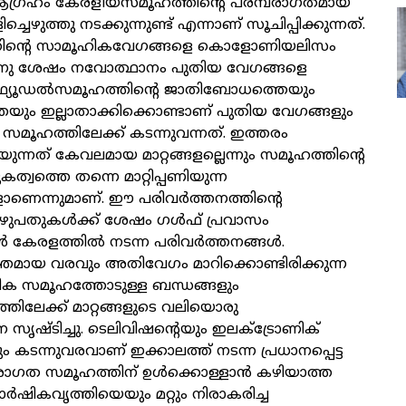
ഗ്രഹം കേരളീയസമൂഹത്തിന്റെ പരമ്പരാഗതമായ
ഴുത്തു നടക്കുന്നുണ്ട് എന്നാണ് സൂചിപ്പിക്കുന്നത്.
തിന്റെ സാമൂഹികവേഗങ്ങളെ കൊളോണിയലിസം
തിനു ശേഷം നവോത്ഥാനം പുതിയ വേഗങ്ങളെ
നു. ഫ്യൂഡൽസമൂഹത്തിന്റെ ജാതിബോധത്തെയും
ം ഇല്ലാതാക്കിക്കൊണ്ടാണ് പുതിയ വേഗങ്ങളും
സമൂഹത്തിലേക്ക് കടന്നുവന്നത്. ഇത്തരം
റയുന്നത് കേവലമായ മാറ്റങ്ങളല്ലെന്നും സമൂഹത്തിന്റെ
്വത്തെ തന്നെ മാറ്റിപ്പണിയുന്ന
ാണെന്നുമാണ്. ഈ പരിവർത്തനത്തിന്റെ
എഴുപതുകൾക്ക് ശേഷം ഗൾഫ് പ്രവാസം
 കേരളത്തിൽ നടന്ന പരിവർത്തനങ്ങൾ.
്തമായ വരവും അതിവേഗം മാറിക്കൊണ്ടിരിക്കുന്ന
ക സമൂഹത്തോടുള്ള ബന്ധങ്ങളും
ിലേക്ക് മാറ്റങ്ങളുടെ വലിയൊരു
സൃഷ്ടിച്ചു. ടെലിവിഷന്റെയും ഇലക്ട്രോണിക്
ം കടന്നുവരവാണ് ഇക്കാലത്ത് നടന്ന പ്രധാനപ്പെട്ട
മ്പരാഗത സമൂഹത്തിന് ഉൾക്കൊള്ളാൻ കഴിയാത്ത
ാർഷികവൃത്തിയെയും മറ്റും നിരാകരിച്ച