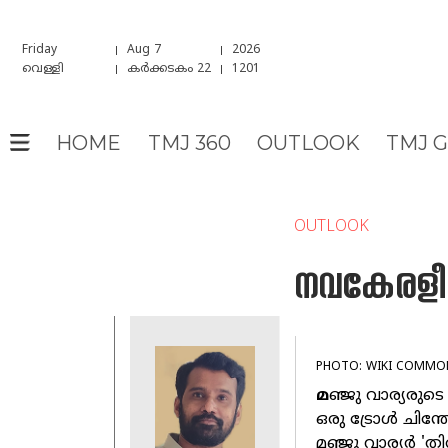
Friday
Aug 7
2026
വെള്ളി
കർക്കടകം 22
1201
HOME
TMJ 360
OUTLOOK
TMJ 
OUTLOOK
നവകേരളീ
PHOTO: WIKI COMMO
മ
ഞ്ജു വാര്യരുട
ഒരു ട്രോൾ ചിന്
മഞ്ജു വാര്യർ 'ത