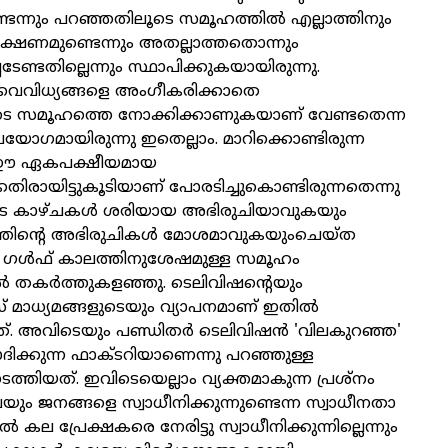
ടെന്നും പറഞ്ഞതിലൂടെ സമൂഹത്തിൽ എല്ലാത്തിനും
ക്ഷണമുണ്ടെന്നും അതല്ലാത്തതൊന്നും
േണ്ടതില്ലെന്നും സ്ഥാപിക്കുകയായിരുന്നു.
ൈവിധ്യങ്ങളെ അംഗീകരിക്കാതെ
ടെ സമൂഹത്തെ നോക്കിക്കാണുകയാണ് വേണ്ടതെന്ന
 പ്രയോഗമായിരുന്നു ഇതെല്ലാം. മാറിക്കൊണ്ടിരുന്ന
ഈ ഏകപക്ഷീയമായ
രായിട്ടുകൂടിയാണ് പോരടിച്ചുകൊണ്ടിരുന്നതെന്നു
ടെ കാഴ്ചകൾ ശരിയായ അഭിരുചിയാവുകയും
്തിന്റെ അഭിരുചികൾ മോശമാവുകയുംചെയ്ത
ഗൾഫ് കാലത്തിനുശേഷമുള്ള സമൂഹം
 തകർത്തുകളഞ്ഞു. ടെലിവിഷന്റെയും
സ് മാധ്യമങ്ങളുടെയും വ്യാപനമാണ് ഇതിൽ
്ചത്. അവിടെയും പണ്ഡിതർ ടെലിവിഷൻ 'വിലകുറഞ്ഞ'
ാദിക്കുന്ന ഫാക്ടറിയാണെന്നു പറഞ്ഞുള്ള
്തിയത്. ഇവിടെയെല്ലാം വ്യക്തമാകുന്ന പ്രശ്‌നം
യും ജനങ്ങളെ സ്വാധീനിക്കുന്നുണ്ടെന്ന സ്വാധീനതാ
 കല പ്രേക്ഷകരെ നേരിട്ടു സ്വാധീനിക്കുന്നില്ലെന്നും