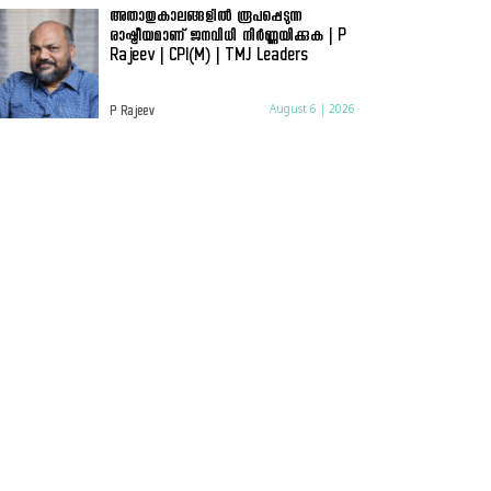
അതാതുകാലങ്ങളിൽ രൂപപ്പെടുന്ന
രാഷ്ട്രീയമാണ് ജനവിധി നിർണ്ണയിക്കുക | P
Rajeev | CPI(M) | TMJ Leaders
August 6 | 2026
P Rajeev