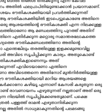
രു ബദൽ തങ്ങൾ തീർക്കുന്നു എന്ന കേവല
പുറം അതിൽ ഫലപ്രാപ്തിയുണ്ടാക്കാൻ പ്രയാസമാണ്.
ം ഭൗതികശക്തിയായി പ്രവർത്തിക്കുന്നത്
 ഭൗതികശക്തിയിൽ ഇടപെട്ടുകൊണ്ടേ അതിനെ
ു. ഒരു ആശയത്തിന്റെ ഭൗതികശക്തി എന്ന നിലക്കുള്ള
ലത്തിലാണോ ആ മണ്ഡലത്തിനു പുറത്ത് അതിന്
ിനെ എതിർക്കുന്ന മറ്റൊരു സമാന്തരലോകത്തെ
ആദ്യത്തെ ഭൗതികമണ്ഡലത്തിനോ അതിന്റെ
 എന്തെങ്കിലും തരത്തിലുള്ള ഇളക്കമുണ്ടാവില്ല
 അവിടെ സൂചിപ്പിക്കുന്ന കാര്യം. അതുകൊണ്ട്
ികശക്തികളാണെന്നും അത്
ക്കുന്നത് എവിടെയാണോ എന്തിനെ
ണോ അവിടെത്തന്നെ അതിനോട് മുൻനിർത്തിയുള്ള
 ഈ ഭൗതികശക്തിയായി മാറിയ ആശയങ്ങളെ
ർക്കാനോ കഴിയൂ എന്നാണ് കേസരി കരുതുന്ന ഒരു
ണ്ട് രാവണായനം എഴുതുന്നത് നല്ലതാണ് അത് ഒരു
ന നിലയിൽ സൂചിപ്പിക്കേണ്ടതുമാണ്. പക്ഷെ
ുതൽ പള്ളത്ത് രാമൻ എഴുതാനിരിക്കുന്ന
്ല അതിൽ സാധ്യമാകുന്നതിന്റെ പലമടങ്ങു