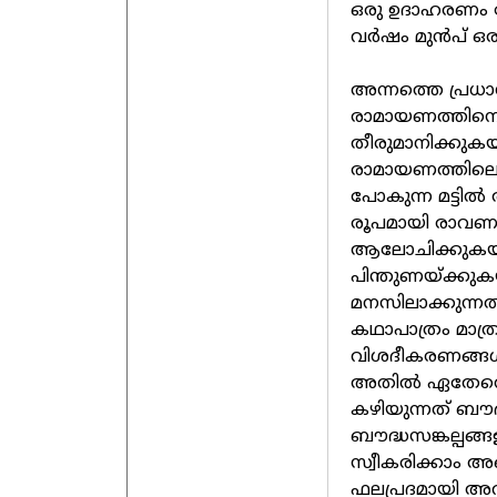
ഒരു ഉദാഹരണം ക
വർഷം മുൻപ് ഒര
അന്നത്തെ പ്രധാ
രാമായണത്തിന
തീരുമാനിക്കുക
രാമായണത്തിലെ 
പോകുന്ന മട്ടിൽ
രൂപമായി രാവണ
ആലോചിക്കുകയു
പിന്തുണയ്ക്കുക
മനസിലാക്കുന്ന
കഥാപാത്രം മാത്രമ
വിശദീകരണങ്ങൾ അ
അതിൽ ഏതേതൊക്
കഴിയുന്നത് ബൗദ്
ബൗദ്ധസങ്കല്പങ
സ്വീകരിക്കാം
ഫലപ്രദമായി അവ