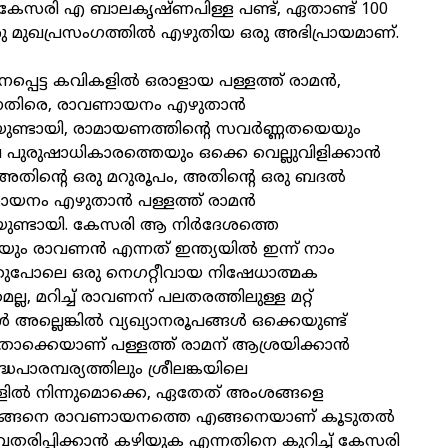
േസരി എ ബാലകൃഷ്ണപിള്ള പണ്ട്, ഏതാണ്ട് 100
ു മുഖപ്രസംഗത്തിൽ എഴുതിയ ഒരു അഭിപ്രായമാണ്.
നപ്പെട്ട കവികളിൽ ഒരാളായ പള്ളത്ത് രാമൻ,
െതിരെ, രാവണായനം എഴുതാൻ
യുണ്ടായി, രാമായണത്തിന്റെ സവർണ്ണതയെയും
പുരുഷാധികാരത്തെയും ഒക്കെ വെല്ലുവിളിക്കാൻ
 അതിന്റെ ഒരു മറുരൂപം, അതിന്റെ ഒരു ബദൽ
ായനം എഴുതാൻ പള്ളത്ത് രാമൻ
ണ്ടായി. കേസരി ആ നിർദേശത്തെ
യും രാവണൻ എന്നത് ഇന്ത്യയിൽ ഇന്ന് നാം
തുപോലെ ഒരു നെഗറ്റീവായ നിഷേധാത്മക
ല്ല, മറിച്ച് രാവണന് പലതരത്തിലുള്ള മറ്റ്
ല്ലെങ്കിൽ വ്യഖ്യാനരൂപങ്ങൾ ഒക്കെയുണ്ട്
കെയാണ് പള്ളത്ത് രാമന് ആശ്രയിക്കാൻ
ധപാരമ്പര്യത്തിലും ശ്രീലങ്കയിലെ
്ങളിൽ നിന്നുമൊക്കെ, ഏതേത് അംശങ്ങളെ
 അങ്ങനെ രാവണായനത്തെ എങ്ങനെയാണ് കൂടുതൽ
തരിപ്പിക്കാൻ കഴിയുക എന്നതിനെ കുറിച്ച് കേസരി