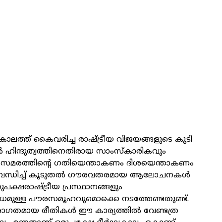
പകാലത്ത് കൈവരിച്ച രാഷ്ട്രീയ വിജയങ്ങളുടെ കൂടി
ൽ ഹിന്ദുത്വത്തിനെതിരായ സാംസ്കാരികവും
യ സമരത്തിന്റെ ഗതിയെന്താകണം ദിശയെന്താകണം
ബന്ധിച്ച് കൂടുതൽ ഗൗരവതരമായ ആലോചനകൾ
പക്ഷരാഷ്ട്രീയ പ്രസ്ഥാനങ്ങളും
മുള്ള പൗരസമൂഹവുമൊക്കെ നടത്തേണ്ടതുണ്ട്.
രാഗതമായ രീതികൾ ഈ കാര്യത്തിൽ വേണ്ടത്ര