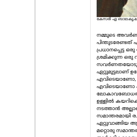
കേസരി എ ബാലകൃഷ്ണ
നമ്മുടെ അവർ
പിന്തുടരേണ്ടത് 
പ്രധാനപ്പെട്ട
ശ്രമിക്കുന്ന ഒ
സവർണതയോടും അ
ഏറ്റുമുട്ടലാണ് ഉ
എവിടെയാണോ, അത
എവിടെയാണോ ഏ
ലോകാവബോധത്തില
ഉള്ളിൽ കയറിക
നടത്താൻ അല്ല
സമാന്തരമായി 
ഏറ്റുവാങ്ങിയ
മറ്റൊരു സമാന്