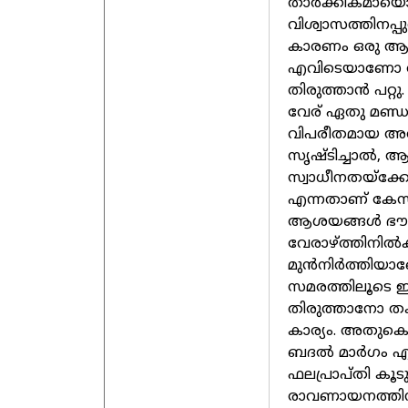
താർക്കികമായൊ
വിശ്വാസത്തിനപ്
കാരണം ഒരു ആശയ
എവിടെയാണോ ആ
തിരുത്താൻ പറ്റ
വേര് ഏതു മണ്ഡ
വിപരീതമായ അത
സൃഷ്ടിച്ചാൽ, 
സ്വാധീനതയ്‌ക്കോ
എന്നതാണ് കേസരി
ആശയങ്ങൾ ഭൗത
വേരാഴ്ത്തിനിൽ
മുൻനിർത്തിയാ
സമരത്തിലൂടെ
തിരുത്താനോ തക
കാര്യം. അതുകൊ
ബദൽ മാർഗം എന്
ഫലപ്രാപ്തി കൂട
രാവണായനത്തിനല