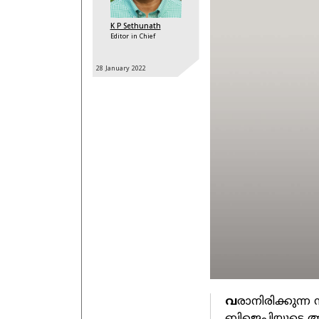
K P Sethunath
Editor in Chief
28 January
2022
വ
രാനിരിക്കുന്ന
ബിജെപിയുടെ അടി