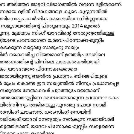
രധാന അടിത്തറ ജാട്ടവ് വിഭാഗത്തില്‍ വരുന്ന ദളിതരാണ്.
ിന്നമായ ദളിത് വിഭാഗങ്ങളെ കൂടെ കൂട്ടുന്നതില്‍
ത്തിനൊപ്പം കാര്‍ഷിക മേഖലയിലെ നിര്‍ണ്ണായക
സമുദായത്തിന്റെ പിന്തുണയും 2014 മുതല്‍
്നു. മുലയാം സിംഗ് യാദവിന്റെ നേതൃത്വത്തിലുള്ള
‍ട്ടിയുടെ പരമ്പരാഗത യാദവ-പിന്നോക്ക-മുസ്ലീം
ടക്കുന്ന മറ്റൊരു സാമൂഹ്യ സഖ്യം
തില്‍ കൈവരിച്ച വിജയമാണ് ഉത്തര്‍പ്രദേശിലെ
രംഗത്തിന്റെ പിന്നിലെ ചാലകശക്തിയായി
 ഘടകം. യാദവേതര പിന്നോക്കക്കാരെ
്തതായിരുന്നു അതില്‍ പ്രധാനം. ബിജെപിയുടെ
്‍ രൂപം കൊണ്ട ഈ സഖ്യത്തില്‍ നിന്നും പ്രധാനപ്പെട്ട
ക്ക സമുദായ നേതാക്കള്‍ പുറത്തുപോയതാണ്
രഞ്ഞെടുപ്പിനെ ശ്രദ്ധേയമാക്കുന്ന പ്രധാനഘടകം.
ില്‍ നിന്നും രാജിവെച്ചു പുറത്തു പോയ സ്വാമി
 ദാരാസിംഗ് ചൗഹാന്‍, ധരംസിംഗ് സെയിനി
അഖിലേഷ് യാദവ് നേതൃത്വം നല്‍കുന്ന സമാജ്‌വാദി
 സഖ്യത്തിലാണ്. യാദവ-പിന്നോക്ക-മുസ്ലീം സഖ്യമെന്ന
‍ട്ടിയുടെ പഴയ ഫോര്‍മുല