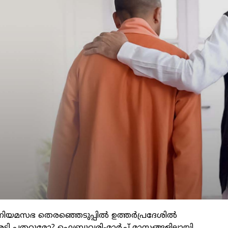
 നിയമസഭ തെരഞ്ഞെടുപ്പില്‍ ഉത്തര്‍പ്രദേശില്‍
 പതറുമോ? ഫെബ്രുവരി-മാര്‍ച്ച് മാസങ്ങളിലായി