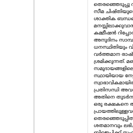
തെരഞ്ഞെടുപ്പു വ
സീമ ചിഷ്തിയുടെ
ശാക്തിക ബന്ധങ്ങ
മനസ്സിലാക്കുവാന
കമ്മീഷന്‍ റിപ്പോര
അനുദിനം സാമ്പത
ധനസ്ഥിതിയും വി
വര്‍ത്തമാന രാഷ്
ശ്രമിക്കുന്നത്.
സമുദായങ്ങളിലെ
സ്ഥായിയായ നേട്ട
സ്വാഭാവികമായിരു
പ്രതിസന്ധി അവര
അതിനെ തുടര്‍ന്ന
ഒരു രക്ഷകനെ അവര
പ്രായത്തിലുള്
തെരഞ്ഞെടുപ്പില്
ശതമാനവും ലഭിച്
ബിജെപിക്ക് സംസ്