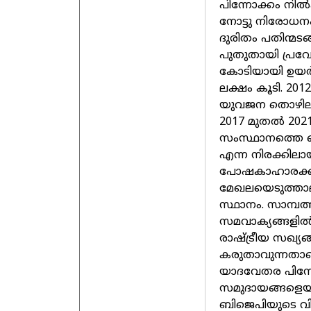
പിന്നോക്കം നില്‍
നോട്ടു നിരോധന
ദുരിതം പതിന്മടങ
പുതുതായി പ്രവേ
കോടിയായി ഉയര്
ലക്ഷം കൂടി. 20
യുവജന തൊഴിലില്ലാ
2017 മുതല്‍ 20
സംസ്ഥാനത്തെ മൊ
എന്ന നിരക്കിലായി
പോഷകാഹാരക്കു
മേഖലയെടുത്താലും
സ്ഥാനം. സാമ്പ
സമവാക്യങ്ങളില്
രാഷ്ട്രീയ സഖ്യങ്
കരുതാവുന്നതാണ
യാദവേതര പിന്ന
സമുദായങ്ങളെയും
ബിജെപിയുടെ വ