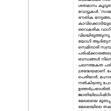
ശതമാനം കൂടുതലായ
വോട്ടുകള്‍. 'സാമ
ഭൗതിക നേട്ടങ്ങള
കാവിക്കൊടിയുട
വൈകരിക വാഗ്ദാ
വിലയിരുത്തുന്നു.
യോഗി ആദിത്യന
സെമിന്ദാരി സമ്പ
പരിഷ്‌ക്കാരങ്ങ
ബന്ധങ്ങള്‍ നിലന
ചലനത്മകത പരി
ശ്രദ്ധേയമാണ്. കേ
പെരിയാര്‍, മഹാര
നല്‍കിയതു പോലു
ഉത്തര്‍പ്രദേശില്
ജാതിയിലധിഷ്ഠിത
മേഖലയെ മുരടപ്പില
മേഖലയിലെ തകര്‍ച