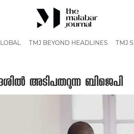
GLOBAL
TMJ BEYOND HEADLINES
TMJ 
രദേശില്‍ അടിപതറുന്ന ബിജെപി