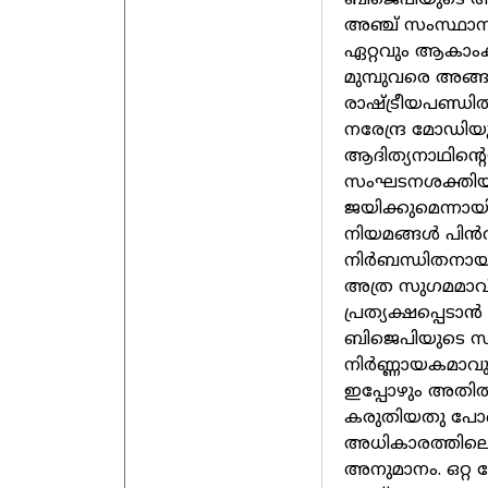
അഞ്ച് സംസ്ഥാനങ
ഏറ്റവും ആകാംക്
മുമ്പുവരെ അങ്
രാഷ്ട്രീയപണ്ഡിത
നരേന്ദ്ര മോഡിയു
ആദിത്യനാഥിന്റെ
സംഘടനശക്തിയു
ജയിക്കുമെന്നായ
നിയമങ്ങള്‍ പിന്
നിര്‍ബന്ധിതനാ
അത്ര സുഗമമാവില
പ്രത്യക്ഷപ്പെടാന
ബിജെപിയുടെ സം
നിര്‍ണ്ണായകമാവ
ഇപ്പോഴും അതില്
കരുതിയതു പോല
അധികാരത്തിലെ
അനുമാനം. ഒറ്റ 