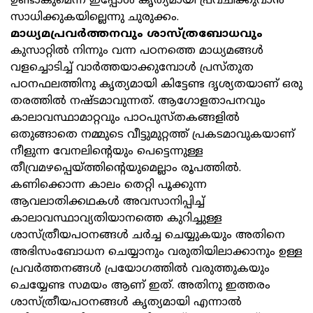
ഉണ്ടാകുമെന്ന് ഇപ്പോൾ കൃത്യമായി പ്രവചിക്കുവാൻ
സാധിക്കുകയില്ലെന്നു ചുരുക്കം.
മാധ്യമപ്രവർത്തനവും ശാസ്ത്രബോധവും
കുസാറ്റിൽ നിന്നും വന്ന പഠനത്തെ മാധ്യമങ്ങൾ
വളച്ചൊടിച്ച് വാർത്തയാക്കുമ്പോൾ പ്രസ്തുത
പഠനഫലത്തിനു കൃത്യമായി കിട്ടേണ്ട ദൃശ്യതയാണ് ഒരു
തരത്തിൽ നഷ്ടമാവുന്നത്. ആഗോളതാപനവും
കാലാവസ്ഥാമാറ്റവും പാഠപുസ്തകങ്ങളിൽ
ഒതുങ്ങാതെ നമ്മുടെ വീട്ടുമുറ്റത്ത് പ്രകടമാവുകയാണ്
നീളുന്ന വേനലിന്റെയും പെട്ടെന്നുള്ള
തീവ്രമഴപ്പെയ്ത്തിന്റെയുമെല്ലാം രൂപത്തിൽ.
കണിക്കൊന്ന കാലം തെറ്റി പൂക്കുന്ന
ആവലാതിക്കഥകൾ അവസാനിപ്പിച്ച്
കാലാവസ്ഥാവ്യതിയാനത്തെ കുറിച്ചുള്ള
ശാസ്ത്രീയപഠനങ്ങൾ ചർച്ച ചെയ്യുകയും അതിനെ
അഭിസംബോധന ചെയ്യാനും വരുതിയിലാക്കാനും ഉള്ള
പ്രവർത്തനങ്ങൾ പ്രയോഗത്തിൽ വരുത്തുകയും
ചെയ്യേണ്ട സമയം ആണ് ഇത്. അതിനു ഇത്തരം
ശാസ്ത്രീയപഠനങ്ങൾ കൃത്യമായി എന്നാൽ