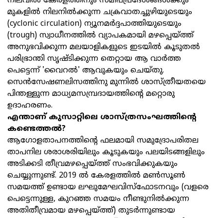
നിലവിൽ കേരളത്തിനും സമീപപ്രദേശങ്ങൾക്കും
മുകളിൽ നിലനിൽക്കുന്ന ചക്രവാതച്ചുഴിയുടെയും
(cyclonic circulation) ന്യൂനമർദ്ദപാത്തിയുടെയും
(trough) സ്വാധീനത്തിൽ വ്യാപകമായി മഴപ്പെയ്ത്ത്
അനുഭവിക്കുന്ന മലയാളികളുടെ ഇടയിൽ കൂടുതൽ
പരിഭ്രാന്തി സൃഷ്ടിക്കുന്ന തെറ്റായ ആ വാർത്ത
പെട്ടെന്ന് 'വൈറൽ' ആവുകയും ചെയ്തു.
സെൻസേഷണലിസത്തിനു മുന്നിൽ ശാസ്ത്രീയതയെ
പിന്തള്ളുന്ന മാധ്യമസമ്പ്രദായത്തിന്റെ മറ്റൊരു
ഉദാഹരണം.
എന്താണ് കുസാറ്റിലെ ശാസ്ത്രസംഘത്തിന്റെ
കണ്ടെത്തൽ?
ആഗോളതാപനത്തിന്റെ ഫലമായി സമുദ്രോപരിതല
താപനില ശരാശരിയിലും കൂടുകയും പലയിടങ്ങളിലും
അടിക്കടി തീവ്രമഴപ്പെയ്ത്ത് സംഭവിക്കുകയും
ചെയ്യുന്നുണ്ട്. 2019 ൽ കേരളത്തിൽ മൺസൂൺ
സമയത്ത് ഉണ്ടായ ലഘുമേഘവിസ്ഫോടനവും (വളരെ
പെട്ടെന്നുള്ള, കുറഞ്ഞ സമയം നീണ്ടുനിൽക്കുന്ന
അതിതീവ്രമായ മഴപ്പെയ്ത്ത്) തുടർന്നുണ്ടായ