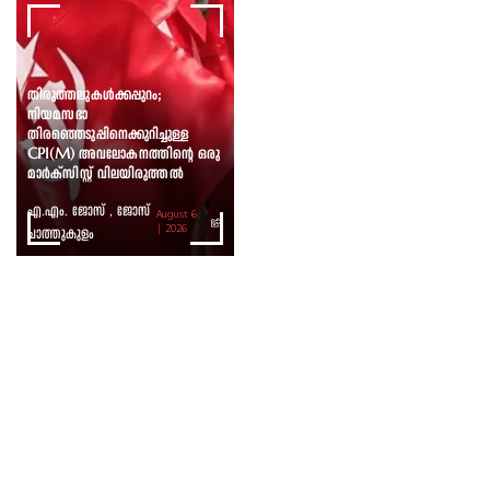
തിരുത്തലുകൾക്കപ്പുറം;
നിയമസഭാ
തിരഞ്ഞെടുപ്പിനെക്കുറിച്ചുള്ള
CPI(M) അവലോകനത്തിന്റെ ഒരു
മാർക്സിസ്റ്റ് വിലയിരുത്തൽ
എ.എം. ജോസ് , ജോസ്
August 6
ചാത്തുകുളം
| 2026