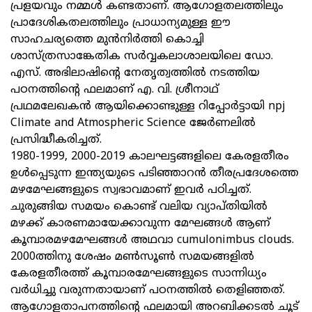
പ്രളയവും നമ്മൾ കണ്ടതാണ്. ആഗോളതലത്തിലും
പ്രാദേശികതലത്തിലും പ്രാധാന്യമുള്ള ഈ
സാഹചര്യത്തെ മുൻനിർത്തി കൊച്ചി
ശാസ്ത്രസാങ്കേതിക സർവ്വകലാശാലയിലെ ഡോ.
എസ്. അഭിലാഷിന്റെ നേതൃത്വത്തിൽ നടത്തിയ
പഠനത്തിന്റെ ഫലമാണ് എ. വി. ശ്രീനാഥ്
പ്രഥമലേഖകൻ ആയിക്കൊണ്ടുള്ള റിപ്പോർട്ടായി npj
Climate and Atmospheric Science ജേർണലിൽ
പ്രസിദ്ധീകരിച്ചത്.
1980-1999, 2000-2019 കാലഘട്ടങ്ങളിലെ കേരളതീരം
ഉൾപ്പെടുന്ന ഇന്ത്യയുടെ പടിഞ്ഞാറൻ തീരപ്രദേശത്തെ
മഴമേഘങ്ങളുടെ സ്വഭാവമാണ് ഇവർ പഠിച്ചത്.
ചുരുങ്ങിയ സമയം കൊണ്ട് വലിയ വ്യാപ്തിയിൽ
മഴക്ക് കാരണമായേക്കാവുന്ന മേഘങ്ങൾ ആണ്
കൂമ്പാരമഴമേഘങ്ങൾ അഥവാ cumulonimbus clouds.
2000ത്തിനു ശേഷം മൺസൂൺ സമയങ്ങളിൽ
കേരളതീരത്ത് കൂമ്പാരമേഘങ്ങളുടെ സാന്നിധ്യം
വർധിച്ചു വരുന്നതായാണ് പഠനത്തിൽ തെളിഞ്ഞത്.
ആഗോളതാപനത്തിന്റെ ഫലമായി അറബിക്കടൽ ചൂട്