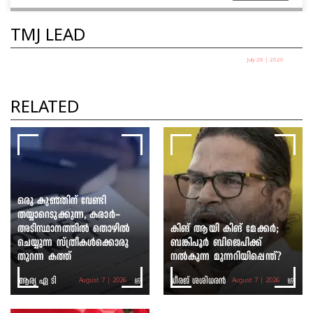
TMJ LEAD
July 28 | 2026
തെരുവിലിറങ്ങിയ യുവത്വം:
സർക്കാർ ഭയക്കുന്നത് എന്തിനെ?
RELATED
ഷെയ്ഖ് ഷരീഫ്
ഒരു കുഞ്ഞിന് വേണ്ടി
തയ്യാറെടുക്കുന്ന, കരാർ-
അടിസ്ഥാനത്തിൽ തൊഴിൽ
കിങ് ആയി കിങ് മേക്കർ;
ചെയ്യുന്ന സ്ത്രീകൾക്കൊരു
ബങ്കിപൂർ ബിജെപിക്ക്
തുറന്ന കത്ത്
നൽകുന്ന മുന്നറിയിപ്പെന്ത്?
ആര്യ ഏ ടി
ധീരജ് ശശിധരൻ
August 7 | 2026
August 7 | 2026