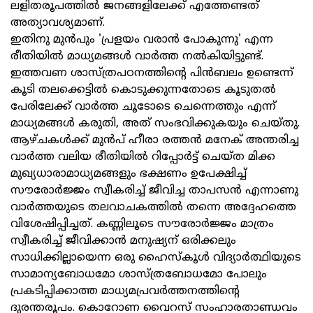
ലളിതരൂപത്തിൽ ജനങ്ങളിലേക്ക് എത്തേണ്ടത്
അത്യാവശ്യമാണ്.
ഇതിനു മുൻപും 'പ്രളയം വരാൻ പോകുന്നു' എന്ന
രീതിയിൽ മാധ്യമങ്ങൾ വാർത്ത നൽകിയിട്ടുണ്ട്.
ഇത്തവണ ശാസ്ത്രപഠനത്തിന്റെ പിൻബലം ഉണ്ടെന്ന്
കൂടി തലക്കെട്ടിൽ കൊടുക്കുന്നതോടെ കൂടുതൽ
പേരിലേക്ക് വാർത്ത ചൂടോടെ ചെന്നെത്തും എന്ന്
മാധ്യമങ്ങൾ കരുതി, അത് സംഭവിക്കുകയും ചെയ്തു.
ആഴ്ചകൾക്ക് മുൻപ് ഹീരാ രത്തൻ മനേക് അന്തരിച്ച
വാർത്ത വലിയ രീതിയിൽ റിപ്പോർട്ട് ചെയ്ത മിക്ക
മുഖ്യധാരാമാധ്യമങ്ങളും ഭക്ഷണം ഉപേക്ഷിച്ച്
സൗരോർജ്ജം സ്വീകരിച്ച് ജീവിച്ച താപസൻ എന്നാണു
വാർത്തയുടെ തലവാചകത്തിൽ തന്നെ അദ്ദേഹത്തെ
വിശേഷിപ്പിച്ചത്. കണ്ണിലൂടെ സൗരോർജ്ജം മാത്രം
സ്വീകരിച്ച് ജീവിക്കാൻ മനുഷ്യന് ഒരിക്കലും
സാധിക്കില്ലായെന്ന ഒരു ഹൈസ്കൂൾ വിദ്യാർത്ഥിയുടെ
സാമാന്യബോധമോ ശാസ്ത്രബോധമോ പോലും
പ്രകടിപ്പിക്കാത്ത മാധ്യമപ്രവർത്തനത്തിന്റെ
ദുരന്തരൂപം. കൊറോണ വൈറസ് സംഹാരതാണ്ഡവം