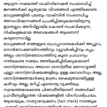
ആടുന്ന സമയത്ത് വാക്സിനേഷൻ സംബന്ധിച്ച്
ജനങ്ങൾക്ക് കൃത്യമായ വിവരങ്ങൾ എത്തിക്കേണ്ട
മാധ്യമങ്ങളിൽ പലതും വാക്സിൻ സംബന്ധിച്ച
അന്ധവിശ്വാസങ്ങൾ പ്രചരിപ്പിക്കുകയായിരുന്നു.
ഇതെല്ലാം അറിവില്ലായ്മ കൊണ്ട് സംഭവിക്കുന്ന,
നിഷ്കളങ്കമായ അബദ്ധങ്ങൾ ആണെന്ന്
കരുതാനാവില്ല.
മാധ്യമങ്ങൾ തങ്ങളുടെ പ്രൊപ്പഗാണ്ടകൾക്ക് അപ്പുറം,
സെൻസേഷണലിസത്തിനും വ്യൂവർഷിപ്പിനും ഒപ്പം,
അല്പം ശാസ്ത്രബോധത്തിനു കൂടെ പ്രാധാന്യം
നൽകേണ്ട സമയം അതിക്രമിച്ചിരിക്കുകയാണ്.
ശാസ്ത്രബോധം അഥവാ ശാസ്ത്രീയ മനോവൃത്തി
എല്ലാ ശാസ്ത്രവിഷയങ്ങളിലും ഉള്ള വൈദഗ്ധ്യം അല്ല,
ശാസ്ത്രജ്ഞന്മാർക്കു മാത്രം കൈമുതലായിട്ടുള്ള
കഴിവും അല്ല, മറിച്ച് ഏതൊരു വ്യക്തിയും
സ്വായത്തമാക്കേണ്ട ചിന്താരീതിയാണ്. തങ്ങൾക്ക്
പ്രാവീണ്യമില്ലാത്ത വിഷയങ്ങളിൽ വിദഗ്ധാഭിപ്രായം
ആരായുക, സത്യാന്വേഷണം (fact check) നടത്തുക