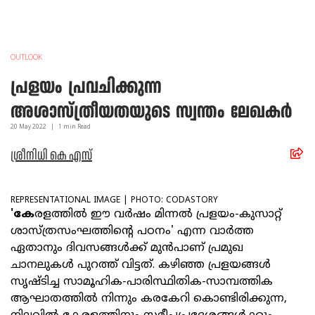
OUTLOOK
പ്രളയം പ്രവചിക്കുന്ന
അശാസ്ത്രീയതയുടെ സ്വന്തം ലേഖകര്‍
20 May
2022
|
1
min Read
ശ്രീനിധി കെ എസ്
REPRESENTATIONAL IMAGE | PHOTO: CODASTORY
'കേ
രളത്തിൽ ഈ വർഷം മിന്നൽ പ്രളയം-കുസാറ്റ്
ശാസ്ത്രസംഘത്തിന്റെ പഠനം' എന്ന വാർത്ത
ഏതാനും ദിവസങ്ങൾക്ക് മുൻപാണ് പ്രമുഖ
ചാനലുകൾ പുറത്ത് വിട്ടത്. കഴിഞ്ഞ പ്രളയങ്ങൾ
സൃഷ്ടിച്ച സാമൂഹിക-പാരിസ്ഥിതിക-സാമ്പത്തിക
ആഘാതത്തിൽ നിന്നും കരകേറി കൊണ്ടിരിക്കുന്ന,