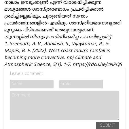
നാലാം നെടുംതൂൺ എന്ന് വിശേഷിപ്പിക്കുന്ന
മാധ്യമങ്ങൾ ശാസ്ത്രബോധം പ്രചരിപ്പിക്കാൻ
ശ്രമിച്ചില്ലെങ്കിലും, ചുരുങ്ങിയത് സ്വന്തം
പ്രവർത്തനങ്ങളിൽ എങ്കിലും ശാസ്ത്രീയമനോവൃത്തി
മുറുകെ പിടിക്കേണ്ടത് അത്യാവശ്യമാണ്.
കുസാറ്റിൽ നിന്നും പ്രസിദ്ധീകരിച്ച പഠനറിപ്പോർട്ട്
1. Sreenath, A. V., Abhilash, S., Vijaykumar, P., &
Mapes, B. E. (2022). West coast India’s rainfall is
becoming more convective. npj Climate and
Atmospheric Science, 5(1), 1-7. https://rdcu.be/cNPQ5
Leave a comment
SUBMIT