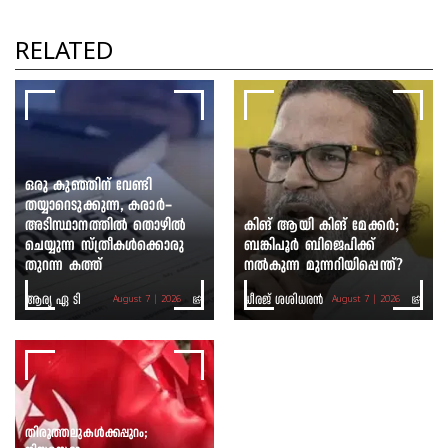
തെരുവിലിറങ്ങിയ യുവത്വം:
സർക്കാർ ഭയക്കുന്നത് എന്തിനെ?
RELATED
ഷെയ്ഖ് ഷരീഫ്
ഒരു കുഞ്ഞിന് വേണ്ടി
തയ്യാറെടുക്കുന്ന, കരാർ-
അടിസ്ഥാനത്തിൽ തൊഴിൽ
കിങ് ആയി കിങ് മേക്കർ;
ചെയ്യുന്ന സ്ത്രീകൾക്കൊരു
ബങ്കിപൂർ ബിജെപിക്ക്
തുറന്ന കത്ത്
നൽകുന്ന മുന്നറിയിപ്പെന്ത്?
ആര്യ ഏ ടി
ധീരജ് ശശിധരൻ
August 7 | 2026
August 7 | 2026
തിരുത്തലുകൾക്കപ്പുറം;