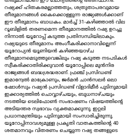
തീരുമാനമാണ് ഈ ചോദ്യത്തിന്റെ അടിസ്ഥാനം.
റഷ്യക്ക് ഹിതകരമല്ലാത്തതും, ശത്രുതാപരവുമായ
തീരുമാനങ്ങള്‍ കൈക്കൊള്ളുന്ന രാജ്യങ്ങള്‍ക്കാണ്
ഈ തീരുമാനം ബാധകം. മാര്‍ച്ച് 31-കഴിഞ്ഞാല്‍ വില
റൂബിളില്‍ തരണമെന്ന തീരുമാനത്തില്‍ റഷ്യ ഉറച്ചു
നിന്നാല്‍ യൂറോപ്പ് കടുത്ത പ്രതിസന്ധിയിലാകും.
റഷ്യയുടെ തീരുമാനം അംഗീകരിക്കാനാവില്ലെന്ന്
യൂറോപ്യന്‍ യൂണിയന്‍ കഴിഞ്ഞയാഴ്ച
തീരുമാനമെടുത്തുവെങ്കിലും റഷ്യ കടുത്ത നടപടികള്‍
സ്വീകരിക്കാതിരിക്കുവാന്‍ യൂറോപ്പിലെ മുന്‍നിര
രാജ്യങ്ങള്‍ ബദ്ധശ്രദ്ധരാണ്. ഫ്രഞ്ച് പ്രസിഡണ്ട്
ഇമാന്വേല്‍ മാക്രോണും, ജര്‍മന്‍ ചാന്‍സലര്‍ ഒലാ
ഷോള്‍സും റഷ്യന്‍ പ്രസിഡണ്ട് വ്‌ളാദിമീര്‍ പുടിനുമായി
ഇക്കാര്യത്തില്‍ ചൊവ്വാഴ്ചയും, ബുധനാഴ്ചയും
നടത്തിയ ടെലിഫോണ്‍ സംഭാഷണം വിഷയത്തിന്റെ
അടിയന്തര സ്വഭാവം വ്യക്തമാക്കുന്നു. ഇറ്റലി
പ്രധാനമന്ത്രിയും പുടിനുമായി സംസാരിച്ചിരുന്നു.
യൂറോപ്പിനാവശ്യമുള്ള പ്രകൃതി വാതകത്തിന്റെ 40
ശതമാനവും വിതരണം ചെയ്യുന്ന റഷ്യ തങ്ങളുടെ