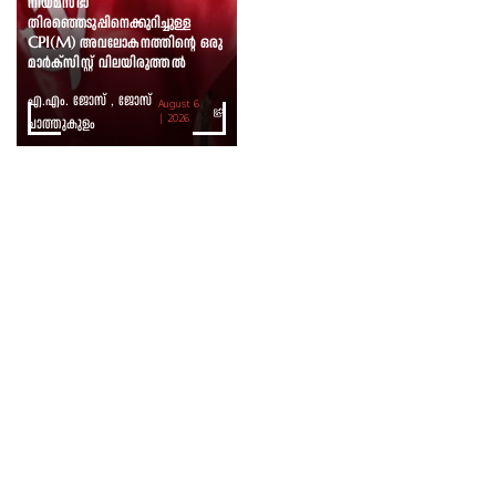
നിയമസഭാ
തിരഞ്ഞെടുപ്പിനെക്കുറിച്ചുള്ള
CPI(M) അവലോകനത്തിന്റെ ഒരു
മാർക്സിസ്റ്റ് വിലയിരുത്തൽ
എ.എം. ജോസ് , ജോസ്
August 6
ചാത്തുകുളം
| 2026