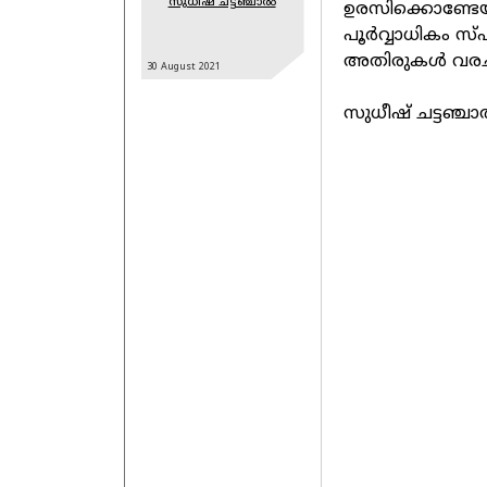
സുധീഷ് ചട്ടഞ്ചാൽ
ഉരസിക്കൊണ്ടേയിര
പൂർവ്വാധികം സ്
അതിരുകൾ വരച്ച
30 August
2021
സുധീഷ് ചട്ടഞ്