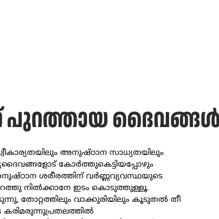
് പുറത്തായ ദൈവങ്ങള്
െ സ്വീകാര്യതയിലും അനുഷ്ഠാന സാധ്യതയിലും
ര്യദൈവങ്ങളോട് കോർത്തുകെട്ടിയപ്പോഴും
 അനുഷ്ഠാന ശരീരത്തിന് വർണ്ണവ്യവസ്ഥയുടെ
പുറത്തു നിൽക്കാനേ ഇടം കൊടുത്തുള്ളൂ.
ുന്നു, തോറ്റത്തിലും വാക്കുരിയിലും കൂടുതൽ തീ
െ കരിമരുന്നുപ്രതലത്തിൽ