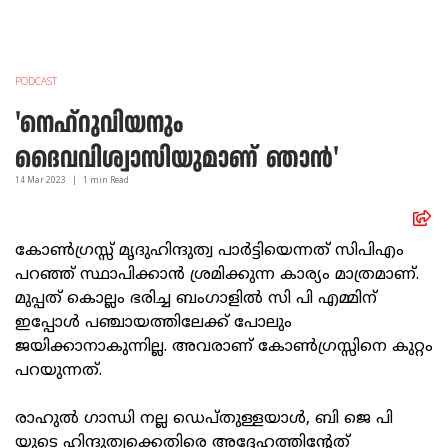
PODCAST
'നെഹ്റുവിയനും
ദൈവവിശ്വാസിയുമാണ് ഞാൻ'
14 Mar
2023
|
1
min Read
കോൺഗ്രസ്സ്‌ മൃദുഹിന്ദുത്വ പാർട്ടിയെന്നത് സിപിഎം
പറഞ്ഞ് സ്ഥാപിക്കാൻ ശ്രമിക്കുന്ന കാര്യം മാത്രമാണ്.
മുപ്പത് കൊല്ലം ഭരിച്ച ബംഗാളിൽ സി പി എമ്മിന്
ഇപ്പോൾ പഞ്ചായത്തിലേക്ക് പോലും
ജയിക്കാനാകുന്നില്ല. അവരാണ് കോൺഗ്രസ്സിനെ കുറ്റം
പറയുന്നത്.
രാഹുൽ ഗാന്ധി നല്ല ഡെപ്തുള്ളയാൾ, ബി ജെ പി
യുടെ ഹിന്ദുത്വക്കെതിരെ അദ്ദേഹത്തിന്റേത്