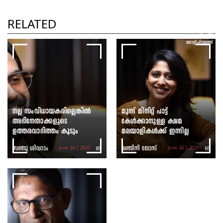
സിനിമയെന്നല്ല ലോകത്തിൽ
ഒന്നിനുവേണ്ടിയും പരുവപ്പെടൽ
RELATED
സാധ്യമല്ല
ജോളി ചിറയത്ത്
നല്ല സംവിധായകരില്ലെങ്കിൽ
മൂന്ന് മിനിറ്റ് പാട്ട്
അഭിനേതാക്കളുടെ
കേൾക്കാനുള്ള ക്ഷമ
ഉത്തരവാദിത്തം കൂടും
മലയാളികൾക്ക് ഇന്നില്ല
സഞ്ജു ശിവറാം
രഞ്ജിനി ജോസ്
June 24 | 2025
June 24 | 2025