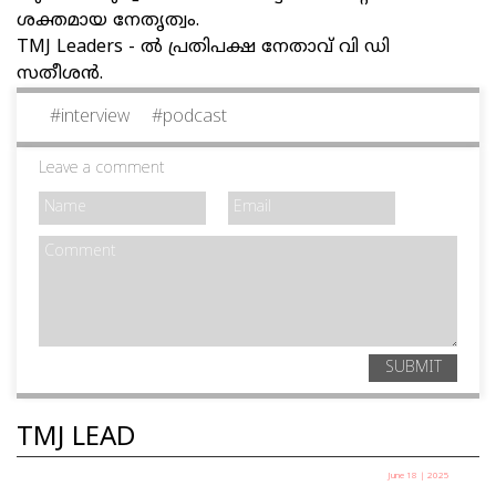
ശക്തമായ നേതൃത്വം.
TMJ Leaders - ൽ പ്രതിപക്ഷ നേതാവ് വി ഡി
സതീശൻ.
#
interview
#
podcast
Leave a comment
SUBMIT
TMJ LEAD
June 18 | 2025