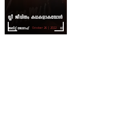
സ്ത്രീ ജീവിതം കഥകളാകുമ്പോള്‍
അനിറ്റ് ജോസഫ്‌
October 26 | 2022