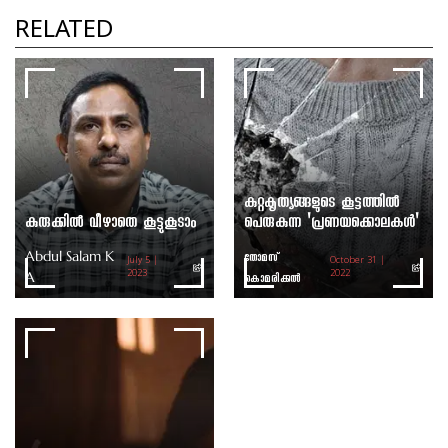
ലൈംഗിക വൈകൃതം
RELATED
തോമസ് കൊമരിക്കൽ
കുറ്റകൃത്യങ്ങളുടെ കൂട്ടത്തില്‍
കുരുക്കിൽ വീഴാതെ കൂട്ടുകൂടാം
പെരുകുന്ന 'പ്രണയക്കൊലകള്‍'
Abdul Salam K
തോമസ്
July 5 |
October 31 |
A
2023
കൊമരിക്കൽ
2022