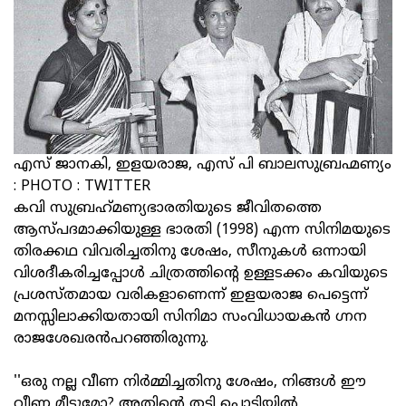
എസ് ജാനകി, ഇളയരാജ, എസ് പി ബാലസുബ്രഹ്മണ്യം
: PHOTO : TWITTER
കവി സുബ്രഹ്‌മണ്യഭാരതിയുടെ ജീവിതത്തെ
ആസ്പദമാക്കിയുള്ള ഭാരതി (1998) എന്ന സിനിമയുടെ
തിരക്കഥ വിവരിച്ചതിനു ശേഷം, സീനുകൾ ഒന്നായി
വിശദീകരിച്ചപ്പോൾ ചിത്രത്തിന്റെ ഉള്ളടക്കം കവിയുടെ
പ്രശസ്തമായ വരികളാണെന്ന് ഇളയരാജ പെട്ടെന്ന്
മനസ്സിലാക്കിയതായി സിനിമാ സംവിധായകൻ ഗ്നന
രാജശേഖരൻപറഞ്ഞിരുന്നു.
''ഒരു നല്ല വീണ നിർമ്മിച്ചതിനു ശേഷം, നിങ്ങൾ ഈ
വീണ മീട്ടുമോ? അതിന്റെ തടി പൊടിയിൽ