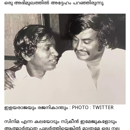
ഒരു അഭിമുഖത്തിൽ അദ്ദേഹം പറഞ്ഞിരുന്നു.
ഇളയരാജയും രജനികാന്തും : PHOTO : TWITTER
സിനിമ എന്ന കലയോടും സ്‌ക്രീൻ ഇമേജുകളോടും
ആത്മാർത്ഥത പുലർത്തിയെങ്കിൽ മാത്രമേ ഒരു നല്ല