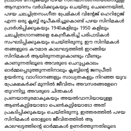
പ്രചാരം നേടുകയും പഴയ സിനിമാസംഗീതത്തോടുള്ള
ആസ്വാദനം വർധിക്കുകയും ചെയ്തു. ചെന്നൈയിൽ,
പഴയ ചലച്ചിത്രസംഗീത പ്രേമികൾ വിന്റേജ് ഹെറിറ്റേജ്
എന്ന ഒരു ക്ലബ്ബ് രൂപീകരിച്ചുകൊണ്ട് പഴയ സിനിമകൾ
പ്രദർശിപ്പിക്കുകയും 1940കളിലും 1950 കളിലും
ചലച്ചിത്രഗാനങ്ങളെ കേന്ദ്രീകരിച്ച് പരിപാടികൾ
സംഘടിപ്പിക്കുകയും ചെയ്തിരുന്നു. ഈ സിനിമകൾ
തങ്ങളുടെ കൗമാര കാലഘട്ടത്തിൽ ഇറങ്ങിയ
സിനിമകൾ ആയിരുന്നതുകൊണ്ടും വീണ്ടും
കാണുന്നതിലൂടെ അവരുടെ ചെറുപ്പകാലം
ഓർമ്മപ്പെടുത്തുന്നതിനാലും ക്ലബ്ബിന്റെ ജനപ്രീതി
ഉയർന്നു. വാഗ്ദാനങ്ങളും സാധ്യതകളും നിറഞ്ഞ യുവ
പ്രേക്ഷകർക്ക് മുന്നിൽ ജീവിതം അവസരങ്ങളേറെ
തുറന്നിട്ടു. അവരുടെ ചിന്തകൾ
പ്രണയാതുരമാകുകയും അയൽവാസിയായുള്ള
ആൺകുട്ടിയോടോ പെൺകുട്ടിയോടോ അത്
പ്രകടിപ്പിക്കുകയും ചെയ്തിരുന്നു. ഇത്തരത്തിൽ പഴയ
സിനിമകൾ ഒരാളുടെ ജീവിതത്തിൽ ആ
കാലഘട്ടത്തിന്റെ ഓർമ്മകൾ ഉണർത്തുന്നതിലൂടെ