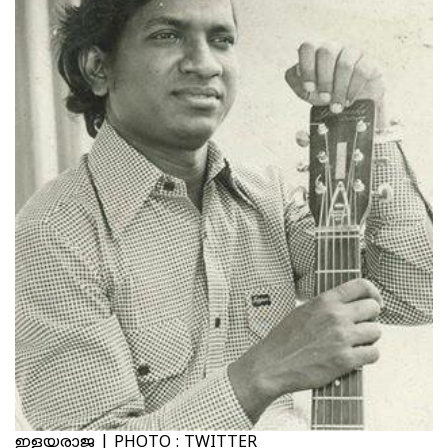
ഇളയരാജ | PHOTO : TWITTER