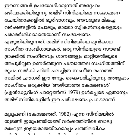
ഈണങ്ങൾ ഉപയോഗിക്കുന്നത് അദ്ദേഹം
ഒഴിവാക്കിയിരുന്നു. തമിഴ് സിനിമയിലെ സംഭാഷണ
രചയിതാക്കളിൽ ഭൂരിഭാഗവും, അവരുടെ മികച്ച
വർഷങ്ങളിൽ പോലും, ഓരോ സ്വീകൻസുകളെയും
പരാമർശിക്കാതെയാണ് സംഭാഷണം
എഴുതിയിരുന്നത്. തമിഴ് സിനിമയിലെ മുൻകാല
സംഗീത സംവിധായകർ, ഒരു സിനിമയുടെ സൗണ്ട്
ട്രാക്കിൽ സംഗീതവും ഗാനങ്ങളും മാറ്റിയതിലൂടെ
അപൂർവ്വത ഉണർത്തുന്ന പശ്ചാത്തല സംഗീതത്തിന്
രൂപം നൽകി. ഹിന്ദി ചലച്ചിത്ര സംഗീത രംഗത്ത്
സലിൽ ചൗധരി ഈ നേട്ടം കൈവരിച്ചിരുന്നു. അദ്ദേഹം
സംഗീതം ഒരുക്കിയ 'അഴിയാത്ത കോലങ്ങൾ'
(എൻഡ്യൂറിംഗ് പാറ്റേൺസ് 1979) ഉൾപ്പെടെ ഏതാനും
തമിഴ് സിനിമകളിൽ ഈ പരീക്ഷണം പ്രകടമാണ്.
മൂടുപണി (കോടമഞ്ഞ്, 1982) എന്ന സിനിമയിൽ
തുടങ്ങി ഇരുപത്തിയഞ്ച് വർഷത്തിനിടെ ബാലു
മഹേന്ദ്ര ഇളയരാജയ്‌ക്കൊപ്പം പത്തിലധികം