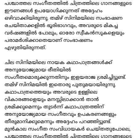
പശ്ചാത്തല സംഗീതത്തിൽ ചിത്രത്തിലെ ഗാനങ്ങളുടെ
ഈണങ്ങൾ ഉപയോഗിക്കുന്നത് അദ്ദേഹം
ഒഴിവാക്കിയിരുന്നു. തമിഴ് സിനിമയിലെ സംഭാഷണ
രചയിതാക്കളിൽ ഭൂരിഭാഗവും, അവരുടെ മികച്ച
വർഷങ്ങളിൽ പോലും, ഓരോ സ്വീകൻസുകളെയും
പരാമർശിക്കാതെയാണ് സംഭാഷണം
എഴുതിയിരുന്നത്.
ചില സിനിമയിലെ നായക കഥാപാത്രങ്ങൾക്ക്
അനുയോജ്യമായ രീതിയിൽ
സംഗീതമൊരുക്കുന്നതിനും ഇളയരാജ ശ്രമിച്ചിട്ടുണ്ട്.
തമിഴ് സിനിമയിൽ ഇതൊരു പുതുമയായിരുന്നു.
കഥാപാത്രത്തെയും അവരുടെ ഉള്ളിലെ
വികാരങ്ങളെയും മനസ്സിലാക്കാൻ താൻ
ശ്രമിക്കുമെന്നും തുടർന്ന് കഥാപാത്രത്തിന്
അനുയോജ്യമായ സംഗീതവും ഉപകരണങ്ങളും
തീരുമാനിക്കുമെന്നും അദ്ദേഹം പറഞ്ഞിട്ടുണ്ട്.
മുൻകാല സംഗീത സംവിധായകർ ചെയ്തതുപോലെ,
പശ്ചാത്തല സംഗീതത്തിൽ ചിത്രത്തിലെ ഗാനങ്ങളുടെ