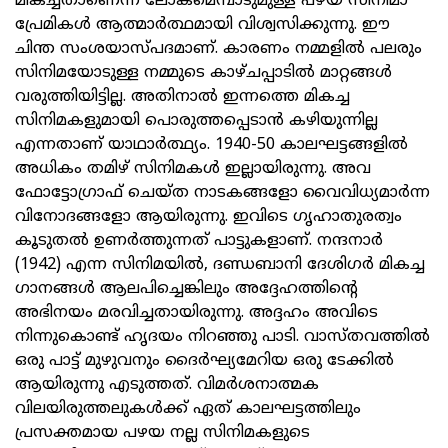
മികച്ചതാണെന്ന് ലോകമെമ്പാടുമുള്ള പഴയ സിനിമാ
പ്രേമികൾ ആത്മാർത്ഥമായി വിശ്വസിക്കുന്നു. ഈ
ചിന്ത സംശയാസ്പദമാണ്. കാരണം നമ്മളിൽ പലരും
സിനിമയോടുള്ള നമ്മുടെ കാഴ്ചപ്പാടിൽ മാറ്റങ്ങൾ
വരുത്തിയിട്ടില്ല. അതിനാൽ ഇന്നത്തെ മികച്ച
സിനിമകളുമായി പൊരുത്തപ്പെടാൻ കഴിയുന്നില്ല
എന്നതാണ് യാഥാർത്ഥ്യം. 1940-50 കാലഘട്ടങ്ങളിൽ
അധികം തമിഴ് സിനിമകൾ ഇല്ലായിരുന്നു. അവ
ഫോട്ടോഗ്രാഫ് ചെയ്ത നാടകങ്ങളോ വൈവിധ്യമാർന്ന
വിനോദങ്ങളോ ആയിരുന്നു. ഇവിടെ ഗൃഹാതുരത്വം
കൂടുതൽ ഉണർത്തുന്നത് പാട്ടുകളാണ്. നന്ദനാർ
(1942) എന്ന സിനിമയിൽ, ദണ്ഡബാനി ദേശിഗർ മികച്ച
ഗാനങ്ങൾ ആലപിച്ചെങ്കിലും അദ്ദേഹത്തിന്റെ
അഭിനയം മരവിച്ചതായിരുന്നു. അദ്ദഹം അവിടെ
നിന്നുകൊണ്ട് ഹൃദയം നിറഞ്ഞു പാടി. വാസ്തവത്തിൽ
ഒരു പാട്ട് മുഴുവനും ദൈർഘ്യമേറിയ ഒരു ടേക്കിൽ
ആയിരുന്നു എടുത്തത്. വിമർശനാത്മക
വിലയിരുത്തലുകൾക്ക് ഏത് കാലഘട്ടത്തിലും
പ്രസക്തമായ പഴയ നല്ല സിനിമകളുടെ