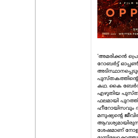
'അമരിക്കന്‍ പ്രെ
റോബര്‍ട്ട് ഓപ്പ
അടിസ്ഥാനപ്പെടു
പുസ്തകത്തിന്റെ 
കഥ. കൈ ബേര്‍ഡ്, മ
എഴുതിയ പുസ്ത
ഫലമായി പുറത്ത
ഹീറോയിസവും ദുഖ
മനുഷ്യന്റെ ജീവി
ആവശ്യമായിരുന്നു.
ശേഷമാണ് നോളന്