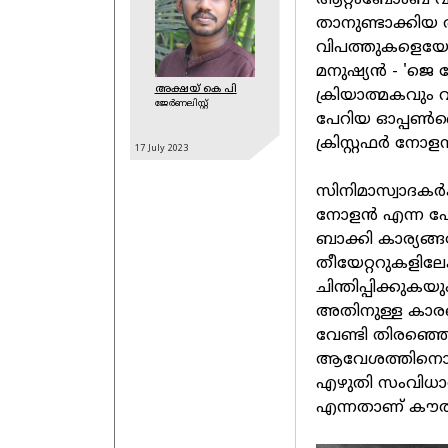
ആറ്റംബോംബ് വികസ
താനുണ്ടാക്കിയ
വിപത്തുകളെയോര്
മനുഷ്യന്‍ - 'ജെ 
അക്ഷയ് കെ പി
ക്രിയാത്മകവും
ജേർണലിസ്റ്റ്
പേറിയ ഓപ്പണ്‍ഹ
ക്രിസ്റ്റഫര്‍ നോ
17 July
2023
സിനിമാസ്വാദകര്
നോളന്‍ എന്ന പേ
ബാക്കി കാര്യങ്
തീയേറ്ററുകളിലേക്
ചിന്തിപ്പിക്കുക
അതിനുള്ള കാരണ
വേണ്ടി തിരഞ്ഞ
ആവേശത്തിനൊപ്പ
എഴുതി സംവിധാന
എന്നതാണ് കൗ