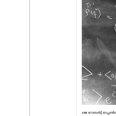
ജെ റോബര്‍ട്ട് ഓപ്പണ