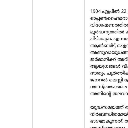
1904 ഏപ്രില്‍ 2
ഓപ്പണ്‍ഹൈമറാണ്
വിശേഷണത്തില്‍ 
മൂര്‍ദ്ധന്യത്തി
പിടിക്കുക എന്നത
ആല്‍ബര്‍ട്ട് ഐന്
അണുവായുധങ്ങള്‍ 
ജര്‍മ്മനിക്ക് അറ
ആയുധങ്ങള്‍ വികസ
ദൗത്യം പൂര്‍ത്
ജനറല്‍ ലെസ്ലി ഗ്
ശാസ്ത്രജ്ഞരെ 
അതിന്റെ തലവനാ
യുദ്ധസമയത്ത് ര
നിര്‍ബന്ധിതമായ
ഭാഗമാകുന്നത്.