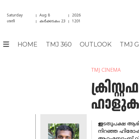
Saturday
Aug 8
2026
ശനി
കർക്കടകം 23
1201
HOME
TMJ 360
OUTLOOK
TMJ 
TMJ CINEMA
ക്രിസ്റ
ഹാളുകള
ഇ
ടതുപക്ഷ ആഭിമ
നിറഞ്ഞ ഹിരോഷി