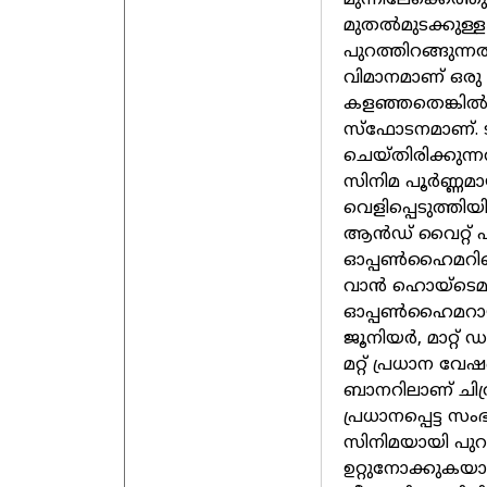
മുന്നിലേക്കെത്ത
മുതല്‍മുടക്കുള്
പുറത്തിറങ്ങുന്
വിമാനമാണ് ഒരു 
കളഞ്ഞതെങ്കില്‍
സ്‌ഫോടനമാണ്. ടിന
ചെയ്തിരിക്കുന്ന
സിനിമ പൂര്‍ണ്ണമ
വെളിപ്പെടുത്തിയി
ആന്‍ഡ് വൈറ്റ് ഫ
ഓപ്പണ്‍ഹൈമറിന്
വാന്‍ ഹൊയ്‌ടെമയാ
ഓപ്പണ്‍ഹൈമറായി
ജൂനിയര്‍, മാറ്റ്
മറ്റ് പ്രധാന വേഷ
ബാനറിലാണ് ചിത്
പ്രധാനപ്പെട്ട 
സിനിമയായി പുറത
ഉറ്റുനോക്കുകയ