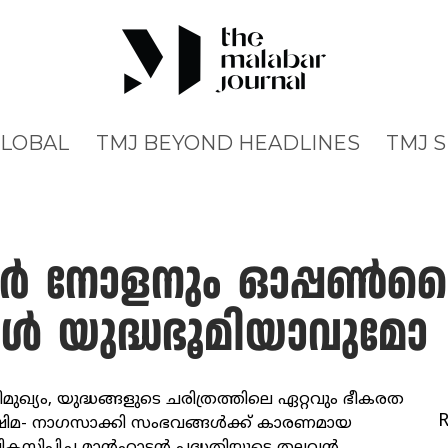
GLOBAL
TMJ BEYOND HEADLINES
TMJ 
്റഫര്‍ നോളനും ഓപ്പണ്
്‍ യുദ്ധഭൂമിയാവുമോ
ുഖ്യം, യുദ്ധങ്ങളുടെ ചരിത്രത്തിലെ ഏറ്റവും ഭീകരത
മ- നാഗസാക്കി സംഭവങ്ങള്‍ക്ക് കാരണമായ