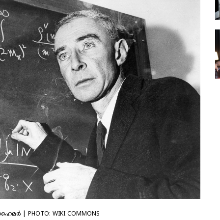
്‍ഹൈമര്‍ | PHOTO: WIKI COMMONS