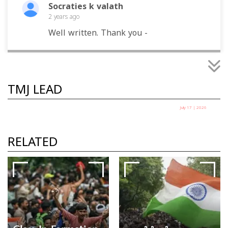
Socraties k valath
2 years
ago
Well written. Thank you -
TMJ LEAD
July 17 | 2026
ലയണൽ മെസ്സി കളിക്കട്ടെ
കെ എം സീതി
RELATED