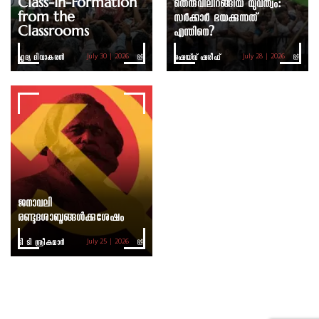
Class-In-Formation
തെരുവിലിറങ്ങിയ യുവത്വം:
from the
സർക്കാർ ഭയക്കുന്നത്
Classrooms
എന്തിനെ?
ഹൃദ്യ ദിവാകരൻ
ഷെയ്ഖ് ഷരീഫ്
July 30 | 2026
July 28 | 2026
ജനാവലി
രണ്ടുദശാബ്ദങ്ങൾക്കുശേഷം
ടി ടി ശ്രീകുമാര്‍
July 25 | 2026