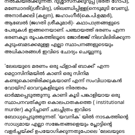
നല്‍കിയിരിക്കുന്നത്. ദുശ്ശാസനക്കുറുപ്പ് (ഭരത് ഗോപി),
മണ്ഡോദരി(ശ്രീവിദ്യ), ശിഖണ്ഡിപ്പിള്ള(നെടുമുടി വേണു),
അനാര്‍ക്കലി (കല്പന), ജഹാംഗീര്‍(കെ.പി.ഉമ്മര്‍),
ആബേല്‍ (ജഗതി ശ്രീകുമാര്‍)- കഥാപാത്രങ്ങളുടെ
പേരുകള്‍ ഇങ്ങനെയാണ്. പഞ്ചായത്ത് ഭരണം എന്ന
ഭരണകൂട രൂപകത്തിലൂടെ ജോര്‍ജ്ജ് നിലവിലിരിക്കുന്ന
കുടുംബമടക്കമുള്ള എല്ലാ സ്ഥാപനങ്ങളുടെയും
അധികാരങ്ങള്‍ ഇവിടെ ചോദ്യം ചെയ്യുന്നു.
'ലേഖയുടെ മരണം ഒരു ഫ്‌ളാഷ് ബാക്ക്' എന്ന
മെറ്റാസിനിമയില്‍ കാണി ഒരു സിനിമ
കണ്ടുകൊണ്ടിരിക്കുകയാണ് എന്ന് സംവിധായകന്‍
വോയ്‌സ് ഓവറുകളിലൂടെ നിരന്തരം
ഓര്‍മ്മപ്പെടുത്തുന്നു. കാണി കൂടി പങ്കാളിയായ ഒരു
സ്ഥാപനവത്കൃത കൊലപാതകത്തെ ( institutional
murder) കുറിച്ചാണ് ചലച്ചിത്രം ഇവിടെ
ബോധ്യപ്പെടുത്തുന്നത്. 'യവനിക' യില്‍ നാടകത്തിന്റെ
സാധ്യമായ എല്ലാ സങ്കേതങ്ങളെയും പ്ലോട്ടിന്റെ
വളര്‍ച്ചയ്ക്ക് ഉപയോഗിക്കുന്നതുപോലെ 'ലേഖയുടെ