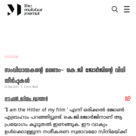
OUTLOOK
സംവിധായകന്റെ മരണം- കെ.ജി ജോര്‍ജിന്റെ വിധി
തീര്‍പ്പുകള്‍
25 Sep
2023
|
4
min Read
നൗഫല്‍ മറിയം ബ്ലാത്തൂർ
'I
am the Hitler of my film ' എന്ന് ഒരിക്കല്‍ ജോണ്‍
എബ്രഹാം പറഞ്ഞിട്ടുണ്ട്. കെ.ജി.ജോര്‍ജിനാണ് ആ
പ്രയോഗം കൂടുതല്‍ ഇണങ്ങുക. ഈ വാക്യം
ഉള്‍ക്കൊള്ളുന്ന നശീകരണ സ്വഭാവമോ സിനിമയ്ക്ക്