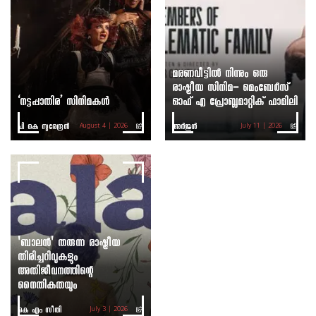
മരണവീട്ടിൽ നിന്നും ഒരു
രാഷ്ട്രീയ സിനിമ- മെംബേർസ്
‘നട്ടപ്പാതിര’ സിനിമകൾ
ഓഫ് എ പ്രോബ്ലമാറ്റിക് ഫാമിലി
പി കെ സുരേന്ദ്രൻ
അർജുൻ
August 4 | 2026
July 11 | 2026
'ബാലൻ' തരുന്ന രാഷ്ട്രീയ
തിരിച്ചറിവുകളും
അതിജീവനത്തിന്റെ
നൈതികതയും
കെ എം സീതി
July 3 | 2026