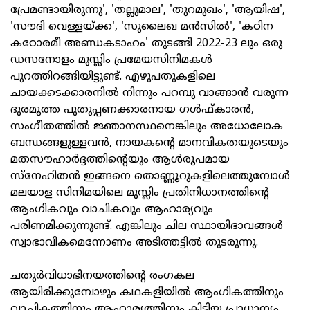
പ്രേമണ്ടായിരുന്നു', 'തല്ലുമാല', 'തുറമുഖം', 'ആയിഷ',
'സൗദി വെള്ളയ്ക്ക', 'സുലൈഖ മന്‍സില്‍', 'കഠിന
കഠോരമീ അണ്ഡകടാഹം' തുടങ്ങി 2022-23 ലും ഒരു
ഡസനോളം മുസ്ലിം പ്രമേയസിനിമകള്‍
പുറത്തിറങ്ങിയിട്ടുണ്ട്. എഴുപതുകളിലെ
ചായക്കടക്കാരനില്‍ നിന്നും പറമ്പു വാങ്ങാന്‍ വരുന്ന
ദുരമൂത്ത പുതുപ്പണക്കാരനായ ഗള്‍ഫ്കാരന്‍,
സംഗീതത്തില്‍ ജ്ഞാനസ്ഥനെങ്കിലും അധോലോക
ബന്ധങ്ങളുള്ളവന്‍, നായകന്റെ മാനവികതയുടെയും
മതസൗഹാര്‍ദ്ദത്തിന്റെയും ആള്‍രൂപമായ
സ്‌നേഹിതന്‍ ഇങ്ങനെ തൊണ്ണൂറുകളിലെത്തുമ്പോള്‍
മലയാള സിനിമയിലെ മുസ്ലിം പ്രതിനിധാനത്തിന്റെ
ആംഗികവും വാചികവും ആഹാര്യവും
പരിണമിക്കുന്നുണ്ട്. എങ്കിലും ചില സ്ഥായിഭാവങ്ങള്‍
സ്വാഭാവികമെന്നോണം അടിത്തട്ടില്‍ തുടരുന്നു.
ചതുര്‍വിധാഭിനയത്തിന്റെ രംഗകല
ആയിരിക്കുമ്പോഴും കഥകളിയില്‍ ആംഗികത്തിനും
വാചികത്തിനും ആഹാര്യത്തിനും കിട്ടിയ പ്രാധാന്യം