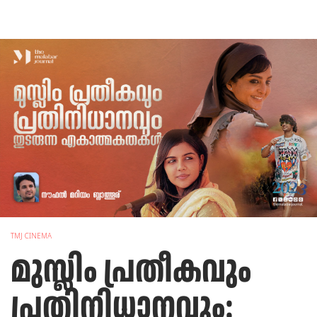
TMJ CINEMA
മുസ്ലിം പ്രതീകവും
പ്രതിനിധാനവും: