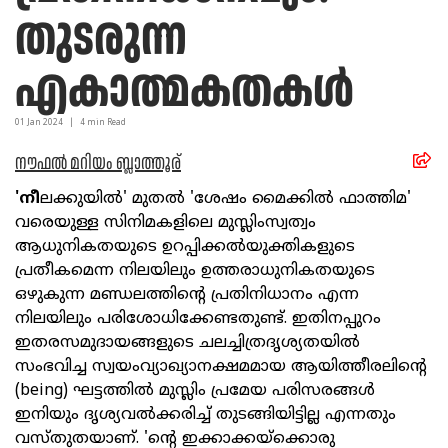
തുടരുന്ന
എകാത്മകതകള്‍
01 Jan
2024
|
4
min Read
നൗഫല്‍ മറിയം ബ്ലാത്തൂര്
'നീ
ലക്കുയില്‍' മുതല്‍ 'ശേഷം മൈക്കില്‍ ഫാത്തിമ'
വരെയുള്ള സിനിമകളിലെ മുസ്ലിംസ്വത്വം
ആധുനികതയുടെ ഉറപ്പിക്കല്‍യുക്തികളുടെ
പ്രതീകമെന്ന നിലയിലും ഉത്തരാധുനികതയുടെ
ഒഴുകുന്ന മണ്ഡലത്തിന്റെ പ്രതിനിധാനം എന്ന
നിലയിലും പരിശോധിക്കേണ്ടതുണ്ട്. ഇതിനപ്പുറം
ഇതരസമുദായങ്ങളുടെ ചലച്ചിത്രദൃശ്യതയില്‍
സംഭവിച്ച സ്വയംവ്യാഖ്യാനക്ഷമമായ ആയിത്തീരലിന്റെ
(being) ഘട്ടത്തില്‍ മുസ്ലിം പ്രമേയ പരിസരങ്ങള്‍
ഇനിയും ദൃശ്യവല്‍ക്കരിച്ച് തുടങ്ങിയിട്ടില്ല എന്നതും
വസ്തുതയാണ്. 'ന്റെ ഇക്കാക്കയ്‌ക്കൊരു