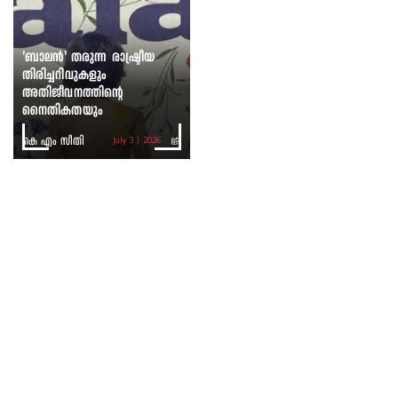
'ബാലൻ' തരുന്ന രാഷ്ട്രീയ
തിരിച്ചറിവുകളും
അതിജീവനത്തിന്റെ
നൈതികതയും
കെ എം സീതി
July 3 | 2026