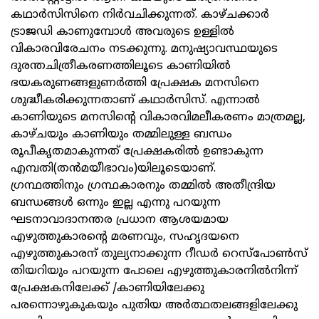
കഥാർസിസിനെ നിർവചിക്കുന്നത്. കാഴ്ചക്കാർ
ട്രാജഡി കാണുമ്പോൾ അവരുടെ ഉള്ളിൽ
വികാരവിരേചനം നടക്കുന്നു. മനുഷ്യാവസ്ഥയുടെ
ദുരന്തചിത്രീകരണത്തിലൂടെ കാണിയിൽ
ഭയകരുണങ്ങളുണർത്തി പ്രേക്ഷക മനസിനെ
ശുദ്ധീകരിക്കുന്നതാണ് കഥാർസിസ്. എന്നാൽ
കാണിയുടെ മനസിന്റെ വികാരവിമലീകരണം മാത്രമല്ല,
കാഴ്ചയും കാണിയും തമ്മിലുള്ള ബന്ധം
രൂപീകൃതമാകുന്നത് പ്രേക്ഷകരിൽ ഉണ്ടാകുന്ന
എമ്പതി(തൻമയീഭാവം)യിലൂടെയാണ്.
ഗ്രന്ഥത്തിനും ഗ്രന്ഥകാരനും തമ്മിൽ അതീന്ദ്രിയ
ബന്ധങ്ങൾ ഒന്നും ഇല്ല എന്നു പറയുന്ന
ഘടനാവാദാനന്തര പ്രധാന ആശയമായ
എഴുത്തുകാരന്റെ മരണവും, സഹൃദയനെ
എഴുത്തുകാരന് തുല്യനാക്കുന്ന റീഡർ റെസ്‌പോൺസ്
തിയറിയും പറയുന്ന പോലെ എഴുത്തുകാരനിൽനിന്ന്
പ്രേക്ഷകനിലേക്ക് /കാണിയിലേക്കു
പരന്നൊഴുകുകയും പുതിയ അർത്ഥതലങ്ങളിലേക്കു