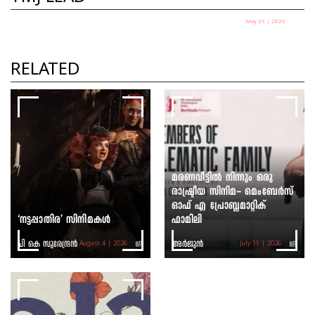
May 23 | 2026
റാസി മുഹമ്മദ്‌: കളം മാറി കളിക്കുന്ന
കലാകാരൻ
RELATED
പി കെ സുരേന്ദ്രൻ
മരണവീട്ടിൽ നിന്നും ഒരു
രാഷ്ട്രീയ സിനിമ- മെംബേർസ്
ഓഫ് എ പ്രോബ്ലമാറ്റിക്
‘നട്ടപ്പാതിര’ സിനിമകൾ
ഫാമിലി
പി കെ സുരേന്ദ്രൻ
അർജുൻ
August 4 | 2026
July 11 | 2026