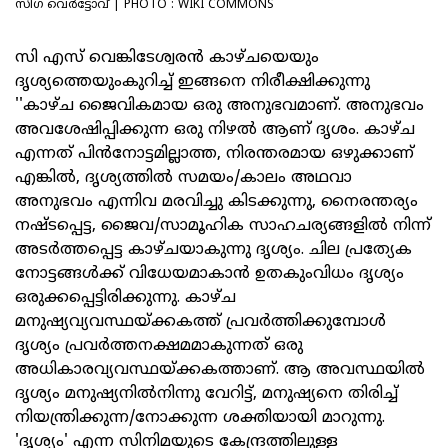
സിഗ വെർട്ടോവ് | PHOTO : WIKI COMMONS
സി എസ് വെങ്കിടേശ്വരൻ കാഴ്ചയെയും
ദൃശ്യത്തെയുംകുറിച്ച് ഇങ്ങനെ നിരീക്ഷിക്കുന്നു
''കാഴ്ച ജൈവികമായ ഒരു അനുഭവമാണ്. അനുഭവം
അവശേഷിപ്പിക്കുന്ന ഒരു നിഴൽ ആണ് ദൃശം. കാഴ്ച
എന്നത് പിൻനോട്ടമില്ലാത്ത, നിരന്തരമായ ഒഴുക്കാണ്
എങ്കിൽ, ദൃശ്യത്തിൽ സമയം/കാലം അഥവാ
അനുഭവം എന്നിവ മരവിച്ചു കിടക്കുന്നു, നൈരന്തര്യം
നഷ്ടപ്പെട്ട, ജൈവ/സാമൂഹിക സാഹചര്യങ്ങളിൽ നിന്ന്
അടർത്തപ്പെട്ട കാഴ്ചയാകുന്നു ദൃശ്യം. ചില പ്രത്യേക
നോട്ടങ്ങൾക്ക് വിധേയമാകാൻ ഉതകുംവിധം ദൃശ്യം
ഒരുക്കപ്പെട്ടിരിക്കുന്നു. കാഴ്ച
മനുഷ്യവ്യവസ്ഥയ്ക്കകത്ത് പ്രവർത്തിക്കുമ്പോൾ
ദൃശ്യം പ്രവർത്തനക്ഷമമാകുന്നത് ഒരു
അധികാരവ്യവസ്ഥയ്ക്കകത്താണ്. ആ അവസ്ഥയിൽ
ദൃശ്യം മനുഷ്യനിൽനിന്നു വേറിട്ട്, മനുഷ്യനെ തിരിച്ച്
നിയന്ത്രിക്കുന്ന/നോക്കുന്ന ശക്തിയായി മാറുന്നു.
'ദൃശ്യം' എന്ന സിനിമയുടെ കേന്ദ്രത്തിലുള്ള