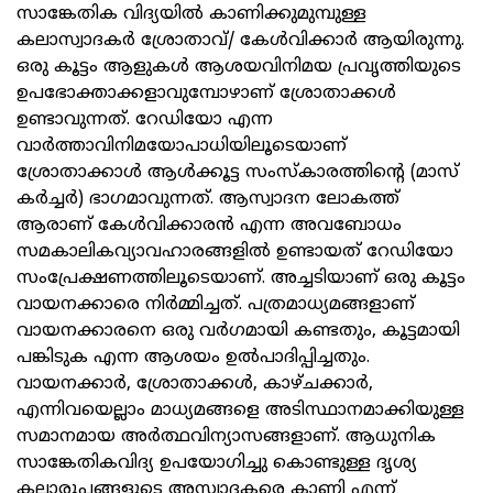
സാങ്കേതിക വിദ്യയിൽ കാണിക്കുമുമ്പുള്ള
കലാസ്വാദകർ ശ്രോതാവ്/ കേൾവിക്കാർ ആയിരുന്നു.
ഒരു കൂട്ടം ആളുകൾ ആശയവിനിമയ പ്രവൃത്തിയുടെ
ഉപഭോക്താക്കളാവുമ്പോഴാണ് ശ്രോതാക്കൾ
ഉണ്ടാവുന്നത്. റേഡിയോ എന്ന
വാർത്താവിനിമയോപാധിയിലൂടെയാണ്
ശ്രോതാക്കാൾ ആൾക്കൂട്ട സംസ്‌കാരത്തിന്റെ (മാസ്
കർച്ചർ) ഭാഗമാവുന്നത്. ആസ്വാദന ലോകത്ത്
ആരാണ് കേൾവിക്കാരൻ എന്ന അവബോധം
സമകാലികവ്യാവഹാരങ്ങളിൽ ഉണ്ടായത് റേഡിയോ
സംപ്രേക്ഷണത്തിലൂടെയാണ്. അച്ചടിയാണ് ഒരു കൂട്ടം
വായനക്കാരെ നിർമ്മിച്ചത്. പത്രമാധ്യമങ്ങളാണ്
വായനക്കാരനെ ഒരു വർഗമായി കണ്ടതും, കൂട്ടമായി
പങ്കിടുക എന്ന ആശയം ഉൽപാദിപ്പിച്ചതും.
വായനക്കാർ, ശ്രോതാക്കൾ, കാഴ്ചക്കാർ,
എന്നിവയെല്ലാം മാധ്യമങ്ങളെ അടിസ്ഥാനമാക്കിയുള്ള
സമാനമായ അർത്ഥവിന്യാസങ്ങളാണ്. ആധുനിക
സാങ്കേതികവിദ്യ ഉപയോഗിച്ചു കൊണ്ടുള്ള ദൃശ്യ
കലാരൂപങ്ങളുടെ അസ്വാദകരെ കാണി എന്ന്