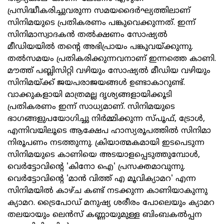
പ്രസിദ്ധീകരിച്ചുവരുന്ന സമയദൈർഘ്യത്തിലാണ്
സിനിമയുടെ പ്രതികരണം പങ്കുവെക്കുന്നത്. ഇന്ന്
സിനിമാസ്വാദകൻ തൽക്ഷണം സോഷ്യൽ
മീഡിയയിൽ തന്റെ അഭിപ്രായം പങ്കുവയ്ക്കുന്നു.
തൽസമയം പ്രതികരിക്കുന്നവനാണ് ഇന്നത്തെ കാണി.
മൗത്ത് പബ്ലിസിറ്റി വഴിയും സോഷ്യൽ മീഡിയ വഴിയും
സിനിമയ്ക്ക് ജയപരാജയങ്ങൾ ഉണ്ടാകാറുണ്ട്.
വാക്കുകളായി മാത്രമല്ല ദൃശ്യങ്ങളായിക്കൂടി
പ്രതികരണം ഇന്ന് സാധ്യമാണ്. സിനിമയുടെ
ഭാഗങ്ങളുപയോഗിച്ചു നിർമ്മിക്കുന്ന സ്പൂഫ്, ട്രോൾ,
എന്നിവയിലൂടെ ആക്ഷേപ ഹാസ്യരൂപത്തിൽ സിനിമാ
നിരൂപണം നടത്തുന്നു. ക്രിയാത്മകമായി ഇടപെടുന്ന
സിനിമയുടെ കാണിയെ അടയാളപ്പെടുത്തുമ്പോൾ,
വെർട്ടോവിന്റെ 'കിനോ ഐ' പ്രസക്തമാവുന്നു.
വെർട്ടോവിന്റെ 'മാൻ വിത്ത് എ മൂവിക്യാമറ' എന്ന
സിനിമയിൽ കാഴ്ച കണ്ട് നടക്കുന്ന കാണിയാകുന്നു
ക്യാമറ. ട്രൈപോഡ് മനുഷ്യ ശരീരം പോലെയും ക്യാമറ
തലയായും ലെൻസ് കണ്ണായുമുള്ള ബിംബകൽപ്പന