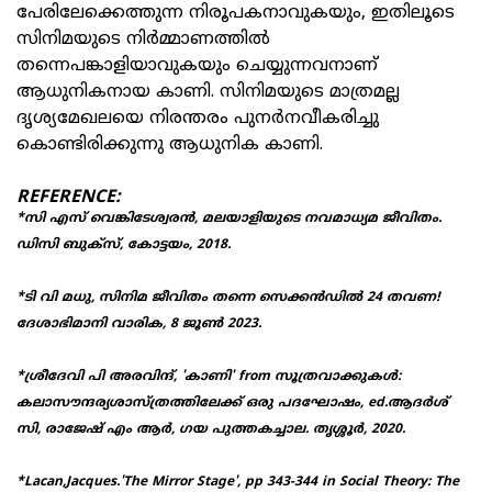
പേരിലേക്കെത്തുന്ന നിരൂപകനാവുകയും, ഇതിലൂടെ
സിനിമയുടെ നിർമ്മാണത്തിൽ
തന്നെപങ്കാളിയാവുകയും ചെയ്യുന്നവനാണ്
ആധുനികനായ കാണി. സിനിമയുടെ മാത്രമല്ല
ദൃശ്യമേഖലയെ നിരന്തരം പുനർനവീകരിച്ചു
കൊണ്ടിരിക്കുന്നു ആധുനിക കാണി.
REFERENCE:
*സി എസ് വെങ്കിടേശ്വരൻ, മലയാളിയുടെ നവമാധ്യമ ജീവിതം.
ഡിസി ബുക്‌സ്, കോട്ടയം, 2018.
*ടി വി മധു, സിനിമ ജീവിതം തന്നെ സെക്കൻഡിൽ 24 തവണ!
ദേശാഭിമാനി വാരിക, 8 ജൂൺ 2023.
*ശ്രീദേവി പി അരവിന്ദ്, 'കാണി' from സൂത്രവാക്കുകൾ:
കലാസൗന്ദര്യശാസ്ത്രത്തിലേക്ക് ഒരു പദഘോഷം, ed.ആദർശ്
സി, രാജേഷ് എം ആർ, ഗയ പുത്തകച്ചാല. തൃശ്ശൂർ, 2020.
*Lacan,Jacques.'The Mirror Stage', pp 343-344 in Social Theory: The