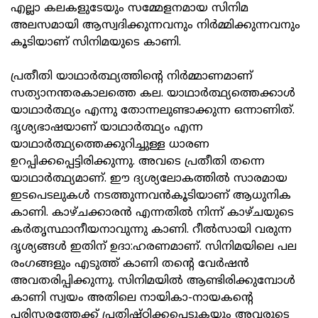
എല്ലാ കലകളുടേയും സമ്മേളനമായ സിനിമ
അലസമായി ആസ്വദിക്കുന്നവനും നിർമ്മിക്കുന്നവനും
കൂടിയാണ് സിനിമയുടെ കാണി.
പ്രതീതി യാഥാർത്ഥ്യത്തിന്റെ നിർമ്മാണമാണ്
സത്യാനന്തരകാലത്തെ കല. യാഥാർത്ഥ്യത്തെക്കാൾ
യാഥാർത്ഥ്യം എന്നു തോന്നലുണ്ടാക്കുന്ന ഒന്നാണിത്.
ദൃശ്യഭാഷയാണ് യാഥാർത്ഥ്യം എന്ന
യാഥാർത്ഥ്യത്തെക്കുറിച്ചുള്ള ധാരണ
ഉറപ്പിക്കപ്പെട്ടിരിക്കുന്നു. അവടെ പ്രതീതി തന്നെ
യാഥാർത്ഥ്യമാണ്. ഈ ദ്യശ്യലോകത്തിൽ സാരമായ
ഇടപെടലുകൾ നടത്തുന്നവൻകൂടിയാണ് ആധുനിക
കാണി. കാഴ്ചക്കാരൻ എന്നതിൽ നിന്ന് കാഴ്ചയുടെ
കർതൃസ്ഥാനീയനാവുന്നു കാണി. റീൽസായി വരുന്ന
ദൃശ്യങ്ങൾ ഇതിന് ഉദാ:ഹരണമാണ്. സിനിമയിലെ പല
രംഗങ്ങളും എടുത്ത് കാണി തന്റെ വേർഷൻ
അവതരിപ്പിക്കുന്നു. സിനിമയിൽ ആണ്ടിരിക്കുമ്പോൾ
കാണി സ്വയം അതിലെ നായികാ-നായകന്റെ
പരിസരത്തേക്ക് പ്രതിഷ്ഠിക്കപ്പെടുകയും അവരുടെ