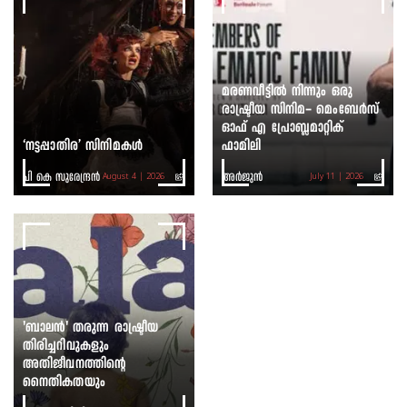
മരണവീട്ടിൽ നിന്നും ഒരു
രാഷ്ട്രീയ സിനിമ- മെംബേർസ്
ഓഫ് എ പ്രോബ്ലമാറ്റിക്
‘നട്ടപ്പാതിര’ സിനിമകൾ
ഫാമിലി
പി കെ സുരേന്ദ്രൻ
അർജുൻ
August 4 | 2026
July 11 | 2026
'ബാലൻ' തരുന്ന രാഷ്ട്രീയ
തിരിച്ചറിവുകളും
അതിജീവനത്തിന്റെ
നൈതികതയും