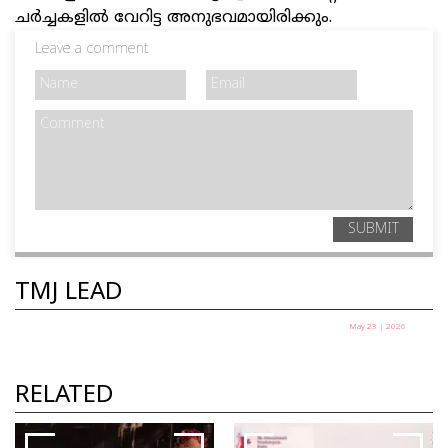
ചർച്ചകളിൽ വേറിട്ട അനുഭവമായിരിക്കും.
Leave a comment
SUBMIT
TMJ LEAD
May 23 | 2026
റാസി മുഹമ്മദ്‌: കളം മാറി കളിക്കുന്ന
കലാകാരൻ
RELATED
പി കെ സുരേന്ദ്രൻ