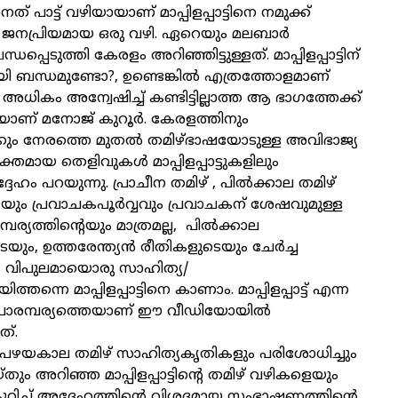
് പാട്ട് വഴിയായാണ് മാപ്പിളപ്പാട്ടിനെ നമുക്ക്
പ്രിയമായ ഒരു വഴി. ഏറെയും മലബാര്‍
്പെടുത്തി കേരളം അറിഞ്ഞിട്ടുള്ളത്. മാപ്പിളപ്പാട്ടിന്
ി ബന്ധമുണ്ടോ?, ഉണ്ടെങ്കില്‍ എത്രത്തോളമാണ്
ധികം അന്വേഷിച്ച് കണ്ടിട്ടില്ലാത്ത ആ ഭാഗത്തേക്ക്
കയാണ് മനോജ് കുറൂര്‍. കേരളത്തിനും
ും നേരത്തെ മുതല്‍ തമിഴ്ഭാഷയോടുള്ള അവിഭാജ്യ
ക്തമായ തെളിവുകള്‍ മാപ്പിളപ്പാട്ടുകളിലും
േഹം പറയുന്നു. പ്രാചീന തമിഴ് , പില്‍ക്കാല തമിഴ്
െയും പ്രവാചകപൂര്‍വ്വവും പ്രവാചകന് ശേഷവുമുള്ള
ര്യത്തിന്റെയും മാത്രമല്ല, പില്‍ക്കാല
, ഉത്തരേന്ത്യന്‍ രീതികളുടെയും ചേര്‍ച്ച
 വിപുലമായൊരു സാഹിത്യ/
്നെ മാപ്പിളപ്പാട്ടിനെ കാണാം. മാപ്പിളപ്പാട്ട് എന്ന
പാരമ്പര്യത്തെയാണ് ഈ വീഡിയോയില്‍
ത്.
കളും പഴയകാല തമിഴ് സാഹിത്യകൃതികളും പരിശോധിച്ചും
ം അറിഞ്ഞ മാപ്പിളപ്പാട്ടിന്റെ തമിഴ് വഴികളെയും
ിച്ച് അദ്ദേഹത്തിന്റെ വിശദമായ സംഭാഷണത്തിന്റെ