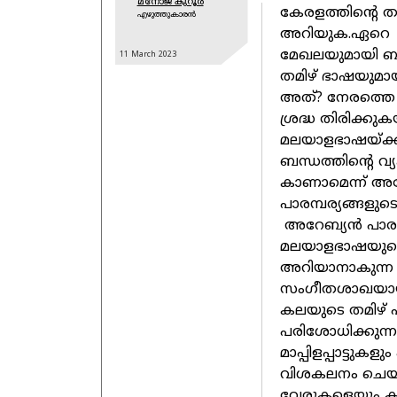
മനോജ് കുറൂർ
കേരളത്തിന്റെ തനത
എഴുത്തുകാരൻ
അറിയുക.ഏറെ ജന
മേഖലയുമായി ബന്ധപ
11 March
2023
തമിഴ് ഭാഷയുമായ
അത്? നേരത്തെ അ
ശ്രദ്ധ തിരിക്കു
മലയാളഭാഷയ്ക്ക
ബന്ധത്തിന്റെ വ്യ
കാണാമെന്ന് അദ്ദ
പാരമ്പര്യങ്ങളുട
അറേബ്യന്‍ പാരമ്പ
മലയാളഭാഷയുടെയും
അറിയാനാകുന്ന
സംഗീതശാഖയായിത്തന
കലയുടെ തമിഴ് 
പരിശോധിക്കുന്ന
മാപ്പിളപ്പാട്ടു
വിശകലനം ചെയ്തു
വേരുകളെയും കുറ