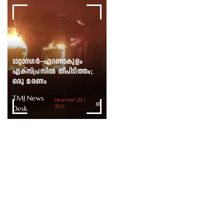
ടാറ്റാനഗർ–എറണാകുളം
എക്സ്പ്രസിൽ തീപിടിത്തം;
ഒരു മരണം
TMJ News
December 29 |
Desk
2025