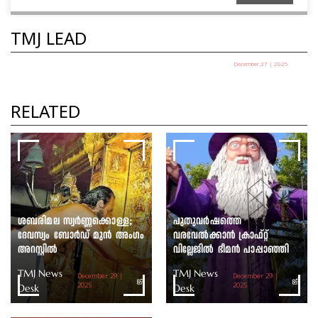
TMJ LEAD
December 27 | 2025
പഞ്ചായത്ത് അധ്യക്ഷ
തെരഞ്ഞെടുപ്പ് ഇന്ന്
RELATED
TMJ News Desk
ശബരിമല സ്വർണ്ണക്കൊള്ള;
പുതുവർഷത്തെ
ദേവസ്വം ബോർഡ് മുൻ അംഗം
വരവേൽക്കാൻ ക്രാഫ്റ്റ്
അറസ്റ്റിൽ
വില്ലേജിൽ ഭീമൻ പാപ്പാഞ്ഞി
TMJ News
TMJ News
December 29 |
December 29 |
Desk
2025
Desk
2025