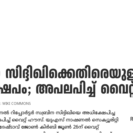
 സിദ്ദിഖിക്കെതിരെയുള
േപം; അപലപിച്ച് വൈറ്
O: WIKI COMMONS
ജേണൽ റിപ്പോർട്ടർ സബ്രിന സിദ്ദിഖിയെ അധിക്ഷേപിച്ച
ച്ച് വൈറ്റ് ഹൗസ്. യുഎസ് നാഷണൽ സെക്യൂരിറ്റി
്ടാവ് ജോൺ കിർബി ജൂൺ 26ന് വൈറ്റ്