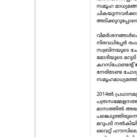
സമൂഹ മാധ്യമങ്ങ
ചികയുന്നവർക്കാ
അടിക്കുറുപ്പോടെ
വിമർശനങ്ങൾക്കൊ
നിരവധിപ്പേർ രം
സബ്രിനയുടെ ചോദ
മോദിയുടെ മറുടി 
കറസ്‌പോണ്ടന്റ് ജാ
നേരിടേണ്ട ചോദ്യമ
സമൂഹമാധ്യമത്തി
2014ൽ പ്രധാനമന്
പത്രസമ്മേളനത്തി
മാസത്തിൽ അദ്ദ
പങ്കെടുത്തിരുന്
മറുപടി നൽകിയിരു
വൈറ്റ് ഹൗസിലെ