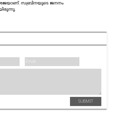
ശജയാണ്. സബ്രിനയുടെ ജനനം
രുന്നു.
SUBMIT