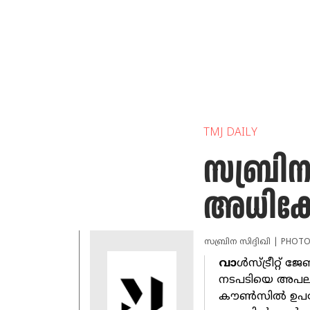
TMJ DAILY
സബ്രിന
അധിക്ഷ
സബ്രിന സിദ്ദിഖി | PHOT
വാ
ൾസ്ട്രീറ്റ് 
നടപടിയെ അപലപി
കൗൺസിൽ ഉപദേഷ