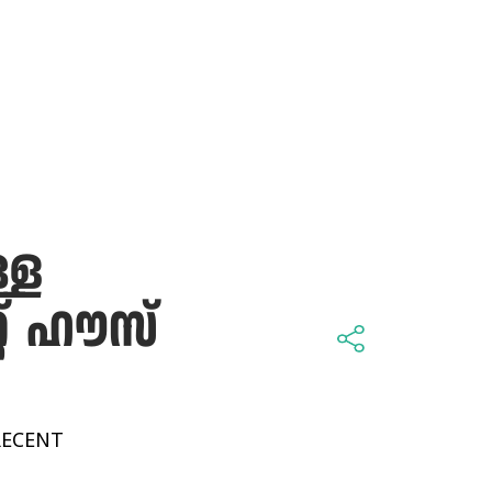
്ള
റ് ഹൗസ്
RECENT