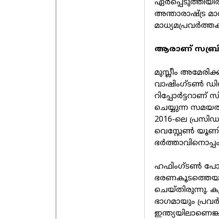
ഏർപ്പെടുത്തിയിര
അന്താരാഷ്ട്ര മാ
മാധ്യമപ്രവർത്
ആരാണ് സബ്രിന
മുസ്ലീം അമേരിക
വാഷിംഗ്ടൺ ഡിസി
റിപ്പോർട്ടറാണ് 
ചെയ്യുന്ന സമയത്
2016-ലെ പ്രസിഡന
വെസ്റ്റേൺ യൂണിവ
ഭർത്താവിനൊപ്പ
ഹഫിംഗ്ടൺ പോസ്
ഭരണകൂടത്തെയും 
ചെയ്തിരുന്നു. 
ഭാഗമായും പ്രവർത
ഇന്ത്യയിലാണെങ്