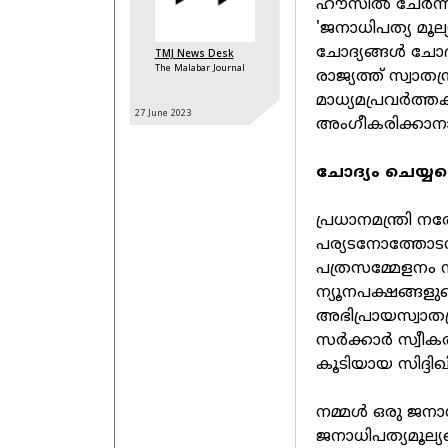
ഹൗസിൽ ചേർന്ന 
'ജനാധിപത്യ മൂല്
ചോദ്യങ്ങൾ ചോദിക
TMJ News Desk
The Malabar Journal
രാജ്യത്ത് സ്വാതന്ത
മാധ്യമപ്രവർത്
27 June
2023
അംഗീകരിക്കാനാവ
ചോദ്യം ചെയ്യപ
പ്രധാനമന്ത്രി ന
പര്യടനോത്തോടന
പത്രസമ്മേളനം ന
ന്യൂനപക്ഷങ്ങളു
അഭിപ്രായസ്വാതന്ത
സർക്കാർ സ്വീകരിച
കൂടിയായ സിദ്ദി
നമ്മൾ ഒരു ജനാധ
ജനാധിപത്യമൂല്യ