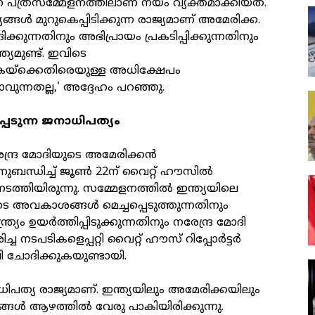
പത്രസമ്മേളനത്തിലാണ് നയം വ്യക്തമാക്കിയത്.
യങ്ങൾ മുറുകെപ്പിടിക്കുന്ന രാജ്യമാണ് അമേരിക്ക.
്കുന്നതിനും അഭിപ്രായം പ്രകടിപ്പിക്കുന്നതിനും
്ര്യമുണ്ട്. ഇവിടെ
തകയ്‌ക്കെതിരെയുള്ള അധിക്ഷേപം
ുന്നതല്ല,' അദ്ദേഹം പറഞ്ഞു.
്പെടുന്ന ജനാധിപത്യം
രേന്ദ്ര മോദിയുടെ അമേരിക്കൻ
ുബന്ധിച്ച് ജൂൺ 22ന് വൈറ്റ് ഹൗസിൽ
ടത്തിയിരുന്നു. സമ്മേളനത്തിൽ ഇന്ത്യയിലെ
ടെ അവകാശങ്ങൾ മെച്ചപ്പെടുത്തുന്നതിനും
്ര്യം ഉയർത്തിപ്പിടുക്കുന്നതിനും നരേന്ദ്ര മോദി
്ച നടപടികളെപ്പറ്റി വൈറ്റ് ഹൗസ് റിപ്പോർട്ടർ
ഖി ചോദിക്കുകയുണ്ടായി.
ിപത്യ രാജ്യമാണ്. ഇന്ത്യയിലും അമേരിക്കയിലും
ങ്ങൾ ആഴത്തിൽ വേരു പാകിയിരിക്കുന്നു.