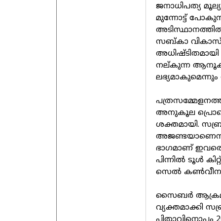
ജനാധിപത്യ മൂല
മുന്നോട്ട് പോക
അടിസ്ഥാനത്തിൽ 
സബ്കാ വികാസ്,
അധിഷ്ടിതമായി ഇന
നല്കുന്ന ആനൂകൂ
ലഭ്യമാകുമെന്നും ന
പത്രസമ്മേളനത്ത
അനുകൂല പ്രെ
ശക്തമായി. സബ്ര
അജണ്ടയാണെന്നും
ഭാഗമാണ് ഇവരെന
പിന്നിൽ ടൂൾ കിറ
സെൽ കൺവീനർ അമ
സൈബർ ആക്രമണങ്
വ്യക്തമാക്കി സബ്
പിതാവിനൊപ്പം 