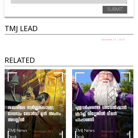
SUBMIT
TMJ LEAD
December 27 | 2025
പഞ്ചായത്ത് അധ്യക്ഷ തെരഞ്ഞെടുപ്പ് ഇന്ന്
TMJ News Desk
RELATED
ശബരിമല സ്വർണ്ണക്കൊള്ള;
പുതുവർഷത്തെ വരവേൽക്കാൻ
ദേവസ്വം ബോർഡ് മുൻ അംഗം
ക്രാഫ്റ്റ് വില്ലേജിൽ ഭീമൻ
അറസ്റ്റിൽ
പാപ്പാഞ്ഞി
TMJ News
TMJ News
December 29 |
December 29 |
Desk
2025
Desk
2025