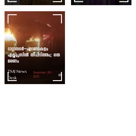
ടാറ്റാനഗർ–എറണാകുളം
എക്സ്പ്രസിൽ തീപിടിത്തം; ഒരു
മരണം
TMJ News
December 29 |
Desk
2025